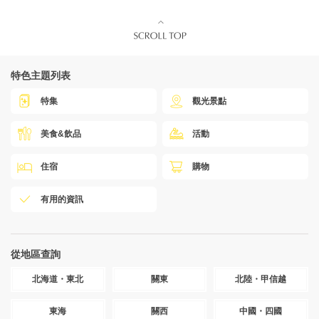
特色主題列表
特集
觀光景點
美食&飲品
活動
住宿
購物
有用的資訊
從地區查詢
北海道・東北
關東
北陸・甲信越
東海
關西
中國・四國