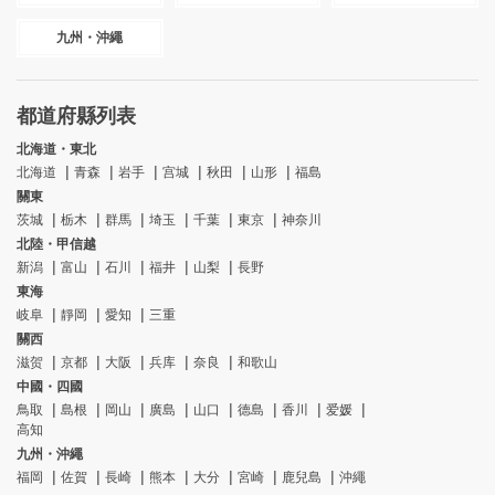
九州・沖繩
都道府縣列表
北海道・東北
北海道
青森
岩手
宫城
秋田
山形
福島
關東
茨城
栃木
群馬
埼玉
千葉
東京
神奈川
北陸・甲信越
新潟
富山
石川
福井
山梨
長野
東海
岐阜
靜岡
愛知
三重
關西
滋贺
京都
大阪
兵库
奈良
和歌山
中國・四國
鳥取
島根
岡山
廣島
山口
德島
香川
爱媛
高知
九州・沖繩
福岡
佐賀
長崎
熊本
大分
宮崎
鹿兒島
沖繩