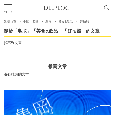
媒體首頁
中國・四國
鳥取
美食&飲品
好拍照
我的最愛
關於「鳥取」「美食&飲品」「好拍照」的文章
TOP
找不到文章
區域
推薦文章
特色主題
沒有推薦的文章
繁體中文
USD