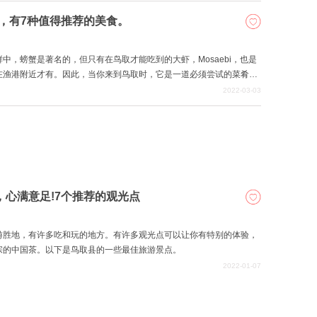
取，有7种值得推荐的美食。
中，螃蟹是著名的，但只有在鸟取才能吃到的大虾，Mosaebi，也是
在渔港附近才有。因此，当你来到鸟取时，它是一道必须尝试的菜肴。
所以请你回到鸟取，吃很多美味的食物。
2022-03-03
，心满意足!7个推荐的观光点
游胜地，有许多吃和玩的地方。有许多观光点可以让你有特别的体验，
宗的中国茶。以下是鸟取县的一些最佳旅游景点。
2022-01-07