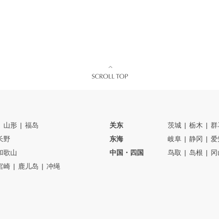
山形
福岛
关东
茨城
栃木
群
长野
东海
岐阜
静冈
爱
和歌山
中国・四国
鸟取
岛根
冈
宮崎
鹿儿岛
冲绳