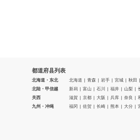
都道府县列表
北海道・东北
北海道
青森
岩手
宮城
秋田
北陆・甲信越
新舄
富山
石川
福井
山梨
关西
滋賀
京都
大阪
兵库
奈良
九州・冲绳
福冈
佐贺
长崎
熊本
大分