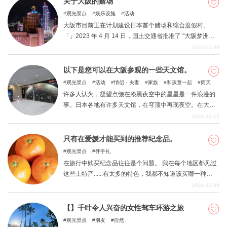
关于大阪的赌场
观光景点
娱乐设施
活动
大阪市目前正在计划建设日本首个赌场和综合度假村。
「」2023 年 4 月 14 日，国土交通省批准了 "大阪梦洲地
区特定综合旅游设施区 "的开发计划。大阪府和大阪市的目
2025-01-09
标是实现世界级的增长型 IR，使其成为关西地区经济可持
续增长的引擎，并通过使旅游业成为该地区的支柱产业来
以下是您可以在大阪参观的一些天文馆。
进一步发展大阪经济。然而，由于赌场和综合度假村在日
观光景点
活动
情侣・夫妻
家族
和孩童一起
雨天
本尚不存在，似乎很难创造出一个具体的形象。在本文
许多人认为，凝望点缀在漆黑夜空中的星星是一件浪漫的
中，我们决定以世界各地的赌场和综合度假村为例，尝试
事。日本各地有许多天文馆，在穹顶中再现夜空。在大阪
对即将建设的新设施进行想象。
府，您可以在四个设施中欣赏到天文馆。
2024-12-17
只有在爱媛才能买到的推荐纪念品。
观光景点
伴手礼
在旅行中购买纪念品往往是个问题。 我在每个地区都见过
这些土特产......有太多的特色，我都不知道该买哪一种
了......对于那些不熟悉这些土特产的人来说，这里有一些著
2024-12-06
名的土特产，即使是爱媛居民也会很高兴收到这些土特
产。 请看看我们为您精选的纪念品。
【】千叶令人兴奋的女性驾车环游之旅
观光景点
朋友
自然