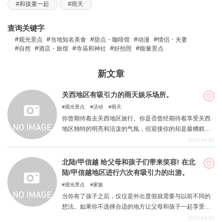
和孩童一起
雨天
查询关键字
关於DEEPLOG
观光景点
当地知名美食
甜点・咖啡馆
动漫
情侣・夫妻
自然
酒店・旅馆
寺庙和神社
好拍照
能量景点
隐私政策
联系我们
新文章
网站营运公司
关西地区有吸引力的雨天娱乐场所。
招募旅游作家
观光景点
活动
雨天
你曾期待着去关西地区旅行。你是否曾经期待着享受关西
地区独特的明亮和活泼的气氛，但迎接你的却是最糟糕的
情况--下雨？如果你不能完全享受你心目中的目的地，或者
2026-04-03
你想换一个即使下雨也能享受的地方，请阅读这篇文章。
以下是一些你会庆幸下雨的地方。
北陆/甲信越 给父母和孩子们带来笑容! 在北
陆/甲信越地区进行六次有吸引力的出游。
观光景点
家族
当你有了孩子之后，仅仅是外出度假就需要与以前不同的
想法。如果你不选择合适的地方让父母和孩子一起享受，
最终可能只有父母玩得开心，而孩子却有些厌烦。另一方
2026-04-03