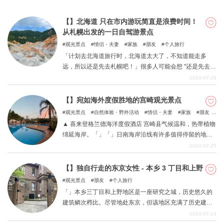
【】北海道 只在市内游玩简直是浪费时间！
从札幌出发的一日自驾游景点
观光景点
情侣・夫妻
家族
朋友
个人旅行
「计划去北海道旅行时，北海道太大了，不知道能走多
远，所以还是先去札幌吧！」很多人可能会想 "还是先去札
幌吧"！但是，如果只在札幌观光就结束北海道之旅，那就
2024-07-26
太浪费了！ 「」笔者是札幌人，从札幌出发一日游的经
验丰富，推荐从札幌出发的一日游自驾游景点
【】宛如海外度假胜地的宫崎观光景点
观光景点
自然体验・野外活动
情侣・夫妻
家族
朋友
自然
和孩童一起
▲ 喜来登格兰德海洋度假酒店 宫崎县气候温和，热带植物
绵延海岸。「」「」日南海岸沿线有许多值得停留的地
方，如三梅西日南和翠岬，您可以一边驾车一边享受这里
2024-07-25
的风情。 这篇文章介绍了宫崎的许多观光景点，这些景点
会让您感受到日本海外度假胜地的风情，同时也介绍了第
【】独自行走的东京女性 - 本乡 3 丁目和上野
一次到宫崎旅行时必须游览的景点。在计划初夏旅行时，
观光景点
朋友
个人旅行
不妨将本文作为参考。
「」本乡三丁目和上野地区是一座研究之城，历史悠久的
建筑鳞次栉比。尽管地处东京，但该地区充满了历史建
筑、博物馆和自然风光，是散步的好去处。 「」这里特别
2024-07-24
适合一个人散步，您可以去自己感兴趣的地方，仔细观察