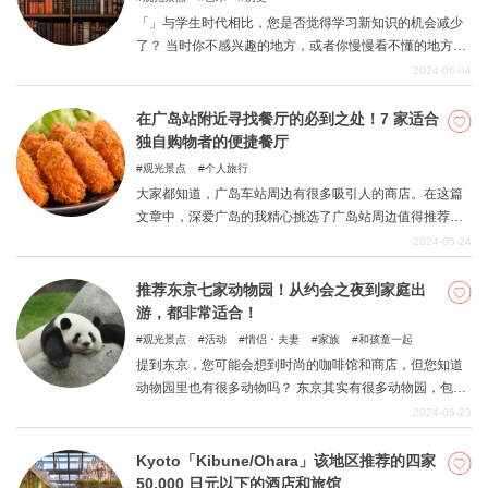
「」与学生时代相比，您是否觉得学习新知识的机会减少
了？ 当时你不感兴趣的地方，或者你慢慢看不懂的地方，
现在你长大成人后可能会有完全不同的看法。 这篇文章介
2024-06-04
绍了可以让您学到很多东西的七条大街和七个 "不入流 "的
景点。 何不一边回忆那段时光，一边来一次悠闲的成人学
在广岛站附近寻找餐厅的必到之处！7 家适合
校之旅？
独自购物者的便捷餐厅
观光景点
个人旅行
大家都知道，广岛车站周边有很多吸引人的商店。在这篇
文章中，深爱广岛的我精心挑选了广岛站周边值得推荐的
商店，这些商店即使您一个人也能轻松前往，请您一定要
2024-05-24
看一看。
推荐东京七家动物园！从约会之夜到家庭出
游，都非常适合！
观光景点
活动
情侣・夫妻
家族
和孩童一起
提到东京，您可能会想到时尚的咖啡馆和商店，但您知道
动物园里也有很多动物吗？ 东京其实有很多动物园，包括
著名的上野动物园和多摩动物园。 「」因此，本文向您推
2024-05-23
荐东京的七家动物园，从约会之夜到家庭出游，它们都能
满足您的需求。 如果您想远离城市的空气，花点时间放松
Kyoto「Kibune/Ohara」该地区推荐的四家
一下，不妨去看看充满大自然气息的动物园。
50,000 日元以下的酒店和旅馆