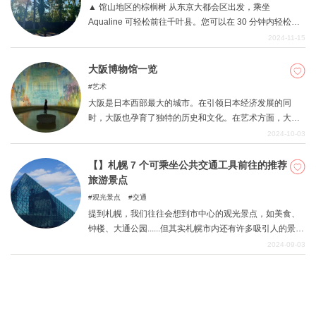
▲ 馆山地区的棕榈树 从东京大都会区出发，乘坐
Aqualine 可轻松前往千叶县。您可以在 30 分钟内轻松享
受川崎和木更津之间的短途旅行！ 千叶有许多旅游景点，
2024-11-15
让您在夏季驾车四处游览，例如可以享受国际氛围的景
点、大海和大自然！ 本文将介绍木更津、铫子、鸭川和成
大阪博物馆一览
田等千叶县的各个景点。 请以本文为指南，享受您的千叶
艺术
夏季自驾之旅！
大阪是日本西部最大的城市。在引领日本经济发展的同
时，大阪也孕育了独特的历史和文化。在艺术方面，大阪
在继承传统的同时，也在挑战新的表现形式。本文将介绍
2024-10-03
代表大阪市的 10 家博物馆。
【】札幌 7 个可乘坐公共交通工具前往的推荐
旅游景点
观光景点
交通
提到札幌，我们往往会想到市中心的观光景点，如美食、
钟楼、大通公园......但其实札幌市内还有许多吸引人的景
点。作为一个大城市，札幌拥有发达的交通网络，许多景
2024-09-03
点都可以乘坐公共交通工具前往。本文将为您介绍札幌市
内可乘坐公共交通工具前往的推荐景点！