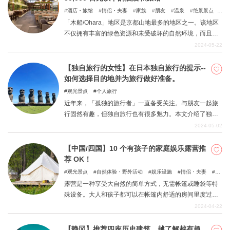
酒店・旅馆
情侣・夫妻
家族
朋友
温泉
绝景景点
自然
「木船/Ohara」地区是京都山地最多的地区之一。该地区
不仅拥有丰富的绿色资源和未受破坏的自然环境，而且自
古以来就是人与自然和谐相处的地方，过去的传统在人们
2024-05-22
的日常生活中得到了牢固的传承。 它也是京都境内靠近滋
贺县边界的一个地区，京都和滋贺的文化在这里略有交
【独自旅行的女性】在日本独自旅行的提示--
融，与京都市中心的氛围不同。 在本文中，我们将介绍位
如何选择目的地并为旅行做好准备。
于「Kibune/Ohara」地区的四家这样的好酒店，您只需花
观光景点
个人旅行
费不到 5 万日元即可入住。
近年来，「孤独的旅行者」一直备受关注。与朋友一起旅
行固然有趣，但独自旅行也有很多魅力。本文介绍了独自
旅行的魅力、选择目的地的技巧以及适合独自旅行者的推
2024-05-02
荐地点。本文推荐给尚未体验过独自旅行或不习惯独自旅
行的人。希望您能参考本文，享受独自旅行的乐趣！
【中国/四国】10 个有孩子的家庭娱乐露营推
荐 OK！
观光景点
自然体验・野外活动
娱乐设施
情侣・夫妻
家
族
朋友
自然
和孩童一起
露营是一种享受大自然的简单方式，无需帐篷或睡袋等特
殊设备。大人和孩子都可以在帐篷内舒适的房间里度过轻
松愉快的时光。我们在此介绍中国地区和四国地区的露营
2024-04-22
设施，您可以白天在户外尽情欢乐，晚上享用美味佳肴。
【静冈】推荐四座历史建筑，越了解越有趣。