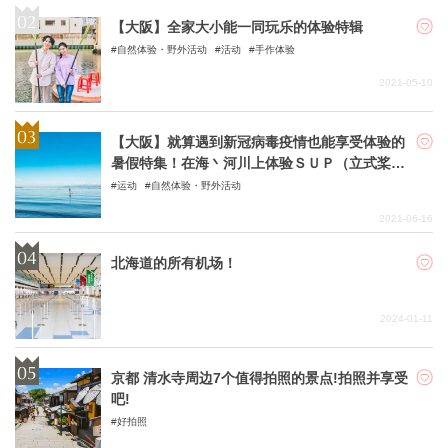
【大阪】全家大小能一同玩乐的体验特辑
自然体验・野外活动
活动
手作体验
2021-05-10
【大阪】就算遇到新冠病毒疫情也能享受体验的
暑假特集！在海丶河川上体验ＳＵＰ（立式桨板
运动）和ＳＵＰ瑜珈活动
运动
自然体验・野外活动
2021-06-16
北海道的所有机场！
2024-01-11
京都 清水寺周边7个值得拍照的景点!拍照并享受
吧!
好拍照