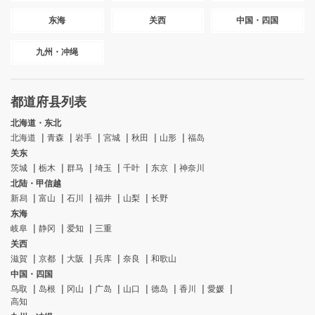
东海
关西
中国・四国
九州・冲绳
都道府县列表
北海道・东北
北海道
青森
岩手
宮城
秋田
山形
福岛
关东
茨城
栃木
群马
埼玉
千叶
东京
神奈川
北陆・甲信越
新舄
富山
石川
福井
山梨
长野
东海
岐阜
静冈
爱知
三重
关西
滋賀
京都
大阪
兵库
奈良
和歌山
中国・四国
鸟取
岛根
冈山
广岛
山口
德岛
香川
愛媛
高知