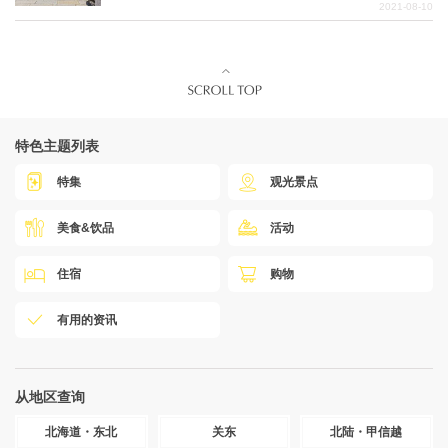
2021-08-10
特色主题列表
特集
观光景点
美食&饮品
活动
住宿
购物
有用的资讯
从地区查询
北海道・东北
关东
北陆・甲信越