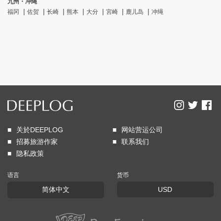
九州・冲绳
福冈
佐贺
长崎
熊本
大分
宮崎
鹿儿岛
冲绳
关於DEEPLOG
网站营运公司
招募旅游作家
联系我们
隐私政策
语言
货币
简体中文
USD