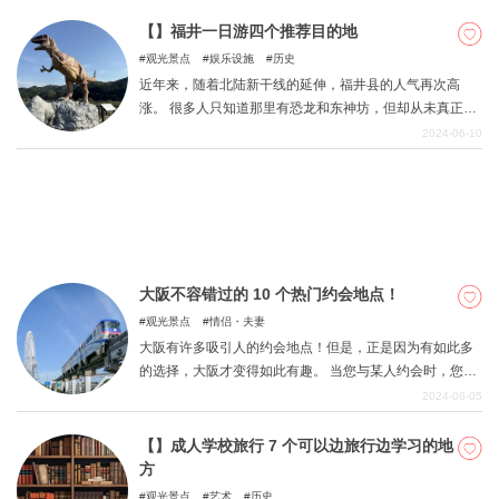
的时尚景点也是不错的选择。 由隈研吾设计的六座建筑使
汤原闻名遐迩。从与绿地融为一体的美丽建筑开始，我们
【】福井一日游四个推荐目的地
将为您介绍精心挑选的四个景点，在那里您可以欣赏到在
观光景点
娱乐设施
历史
SNS 上成为热门话题的建筑设计。
近年来，随着北陆新干线的延伸，福井县的人气再次高
涨。 很多人只知道那里有恐龙和东神坊，但却从未真正去
过。 为什么不享受一次福井之旅，感受这座城市的历史
2024-06-10
呢？
大阪不容错过的 10 个热门约会地点！
观光景点
情侣・夫妻
大阪有许多吸引人的约会地点！但是，正是因为有如此多
的选择，大阪才变得如此有趣。 当您与某人约会时，您可
能会纠结于去哪里约会。 本文将为您介绍大阪的热门约会
2024-06-05
地点。如果您在寻找约会地点时遇到困难，请看一看。
【】成人学校旅行 7 个可以边旅行边学习的地
方
观光景点
艺术
历史