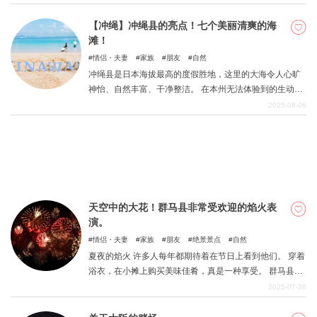
面，如果父母也不享受，他们宝贵的假期将在疲惫感中结
束。为了防止这种情况发生，我们选择了六个可以让父母
【冲绳】冲绳县的亮点！七个美丽清爽的海
和孩子一起玩耍的地方。
滩！
情侣・夫妻
家族
朋友
自然
冲绳县是日本海拔最高的度假胜地，这里的大海令人心旷
神怡、自然丰富、干净整洁。 在本州无法体验到的生动景
色吸引着众多游客。本文以冲绳县的「海」为中心，提出
2025-08-06
了在冲绳县的观光计划，这里不仅风景优美，而且活动丰
富多彩。 希望您能在本文的帮助下度过一段愉快的旅程。
天空中的大花！群马县非常受欢迎的焰火表
演。
情侣・夫妻
家族
朋友
绝景景点
自然
夏夜的焰火 许多人每年都期待着在节日上看到他们。 穿着
浴衣，在小摊上购买美味佳肴，真是一种享受。 群马县通
常也会举办许多焰火晚会。 本期精选了其中最受欢迎的作
2025-07-30
品。 您还可以提及附近值得一去的景点。