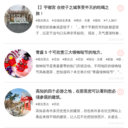
塘垂钓乐趣的景点。 请利用这篇文章与家人一起参观。
【】宇都宫 在饺子之城享受半天的吃喝之
旅！
观光景点
当地知名美食
情侣・夫妻
朋友
个人旅行
宇都宫的形象就是饺子！ 「」整个宇都宫市到处都是饺
子，以至于这句口头禅非常贴切。 现在，天气逐渐转春，
是时候享受旅行的乐趣了、 每个人都会对常见的旅游景点
2024-07-05
感到厌倦，都想玩点新花样！ 请选择宇都宫作为您夏前小
旅行的目的地。 在一些人的印象中，枥木是关东北部的一
青森 5 个可欣赏三大馁钸哒节的地方。
个地区，虽然有日光等著名旅游景点，但作为观光和游玩
观光景点
活动
夜生活
历史
情侣・夫妻
家族
朋
之地的形象并不突出。 由于它位于关东地区，从东京和神
友
馁钸哒节是青森夏季的热门庆祝活动。不同地区的馁钸哒
奈川前往这里也非常方便，是一日游的理想之地！ 因此，
节风格迥异，您知道吗？本文将介绍 "青森馁钸哒节"、"弘
我们收集了宇都宫的观光景点，供您从首都圈出发进行半
前馁钸哒节"、"五所川原馁钸哒节 "三大馁钸哒节庆，以及
2024-06-28
日游。 希望您能以本文为指南，享受宇都宫之旅！
各节庆的特点和可以品尝馁钸哒的地点。
高知的四个必游之地，在那里您可以看到您必
须参观的建筑。
观光景点
历史
高知县有许多历史悠久的建筑，但也有许多在社交网站上
看起来很不错的建筑，让人忍不住想拍张照片。从逝去的
传统、厚重的建筑中抽身出来，参观一下时尚、振奋人心
2024-06-13