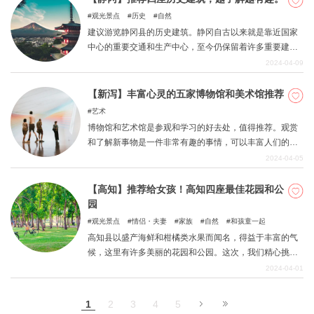
观光景点
历史
自然
建议游览静冈县的历史建筑。静冈自古以来就是靠近国家
中心的重要交通和生产中心，至今仍保留着许多重要建
筑。通过游览这些建筑并了解其历史背景，您可以度过一
2024-04-09
段浪漫而感性的时光。 本文将为您介绍静冈县的一些历史
建筑。
【新泻】丰富心灵的五家博物馆和美术馆推荐
艺术
博物馆和艺术馆是参观和学习的好去处，值得推荐。观赏
和了解新事物是一件非常有趣的事情，可以丰富人们的思
想。新发现还能促进个人成长。 本文将介绍新潟县最具吸
2024-04-05
引力和值得推荐的博物馆和美术馆。
【高知】推荐给女孩！高知四座最佳花园和公
园
观光景点
情侣・夫妻
家族
自然
和孩童一起
高知县以盛产海鲜和柑橘类水果而闻名，得益于丰富的气
候，这里有许多美丽的花园和公园。这次，我们精心挑选
了在 SNS 上看起来很不错的花园、公园和植物园，适合平
2024-04-01
时喜欢美丽可爱事物的女孩们。这四个绿色景点汇聚了高
知的精华，在这里还可以尽情享受咖啡馆和餐厅的乐趣。
1
2
3
4
5
著名的「莫奈花园」和「高知县立牧野植物园」不仅吸引