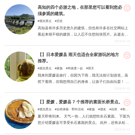
您想看的东西。 本文将介绍本乡三丁目站和上野站周边的
高知的四个必游之地，在那里您可以看到您必
众多观光景点。这些景点交通便利，请您在空闲或想放松
须参观的建筑。
时前往游览！
观光景点
历史
高知县有许多历史悠久的建筑，但也有许多在社交网站上
看起来很不错的建筑，让人忍不住想拍张照片。从逝去的
传统、厚重的建筑中抽身出来，参观一下时尚、振奋人心
2024-07-22
的时尚景点也是不错的选择。 由隈研吾设计的六座建筑使
汤原闻名遐迩。我们将从与周围绿色环境融为一体的美丽
【】日本爱媛县 雨天也适合全家游玩的地方
建筑开始，为您介绍精心挑选的四个景点，在那里您可以
推荐。
欣赏到在社交网站上成为热门话题的建筑设计。
观光景点
家族
和孩童一起
雨天
我来到爱媛县旅行，但因为下雨，我无法按计划游览... 虽
然下着雨，但我想用自己的身体，让孩子们自由玩耍！ 您
是否有任何问题，例如 爱媛有很多地方，即使天气不好也
2024-07-12
可以在室内玩耍。 「」我们向您推荐爱媛县即使在雨天也
能让父母和孩子们尽享欢乐的景点。
【】爱媛，爱媛县 7 个推荐的素面长桥景点。
观光景点
自然体验・野外活动
家族
朋友
自然
和孩
童一起
夏天即将到来。 天气一热，人们就想吃长石素面。 下面为
您介绍爱媛县可享受长石素面的景点。 此外，还有从松山
市内方便前往的地方，以及除了素面长桥之外还能享受池
2024-07-11