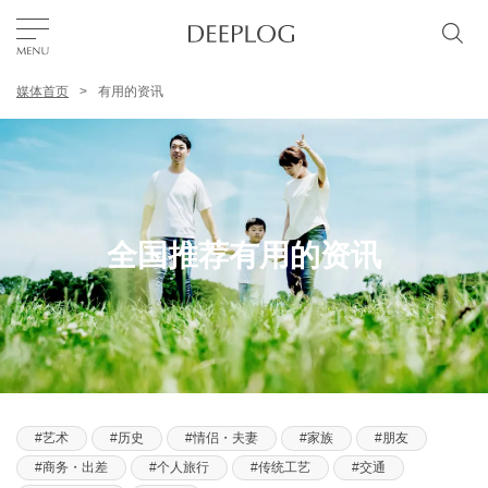
媒体首页
有用的资讯
我的最爱
TOP
区域
全国推荐有用的资讯
特色主题
简体中文
USD
艺术
历史
情侣・夫妻
家族
朋友
商务・出差
个人旅行
传统工艺
交通