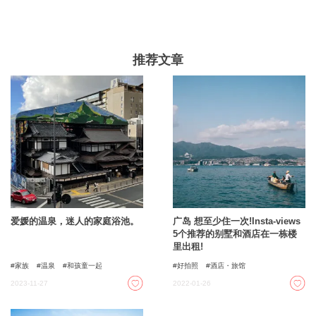
了高知县内的众多游客，也吸引了县外的众多游客，除此
之外，「可以轻松欣赏音乐活动的岛户森林公园」和「由
鸳鸯农夫打造的英国花园住宅」也是两个尝试不同乐趣的
公园和花园。介绍。
推荐文章
爱媛的温泉，迷人的家庭浴池。
广岛 想至少住一次!Insta-views
5个推荐的别墅和酒店在一栋楼
里出租!
家族
温泉
和孩童一起
好拍照
酒店・旅馆
2023-11-27
2022-01-26