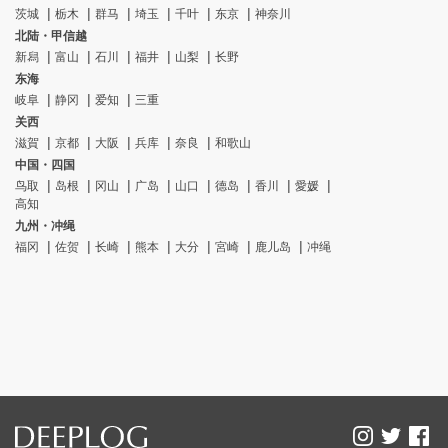
茨城
栃木
群马
埼玉
千叶
东京
神奈川
北陆・甲信越
新舄
富山
石川
福井
山梨
长野
东海
岐阜
静冈
爱知
三重
关西
滋賀
京都
大阪
兵库
奈良
和歌山
中国・四国
鸟取
岛根
冈山
广岛
山口
德岛
香川
愛媛
高知
九州・冲绳
福冈
佐贺
长崎
熊本
大分
宮崎
鹿儿岛
冲绳