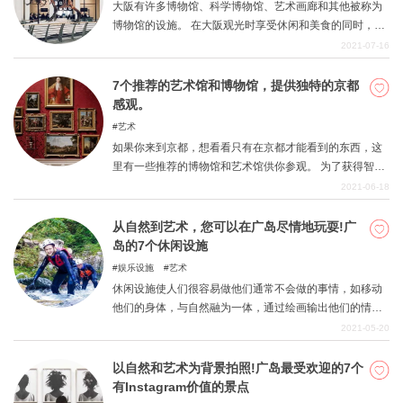
大阪有许多博物馆、科学博物馆、艺术画廊和其他被称为
博物馆的设施。 在大阪观光时享受休闲和美食的同时，为
什么不在博物馆里多了解一些知识呢？在这里，我们介绍
2021-07-16
五家可以看到珍贵资料和展品的博物馆和艺术馆，可以体
验乐趣的科学馆，以及其他儿童和成人都可以轻松参观的
7个推荐的艺术馆和博物馆，提供独特的京都
设施。
感观。
艺术
如果你来到京都，想看看只有在京都才能看到的东西，这
里有一些推荐的博物馆和艺术馆供你参观。 为了获得智力
上的满足和提高敏感度，建议使用更多极客的东西。 带着
2021-06-18
轻松的心态进去，尽量吸收，然后离开。你肯定会从中有
所收获。 这篇文章收集了所有纳入这种智力欲望和不寻常
从自然到艺术，您可以在广岛尽情地玩耍!广
物体的地方。
岛的7个休闲设施
娱乐设施
艺术
休闲设施使人们很容易做他们通常不会做的事情，如移动
他们的身体，与自然融为一体，通过绘画输出他们的情
感。 花费非凡的休闲时间，享受一个积极的假期。 所有的
2021-05-20
设施都很容易去玩，所以去尝试你想看的和想做的!你可以
选择你想去的地方，去尝试! 在众多选项中选择哪一个的时
以自然和艺术为背景拍照!广岛最受欢迎的7个
间也会增加你休闲时间的乐趣。
有Instagram价值的景点