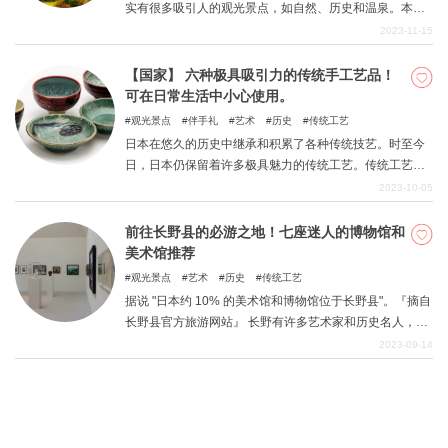
实有很多吸引人的观光景点，如自然、历史和温泉。本
期，我们将为您介绍岐阜县的几处旅游胜地。
2023-11-15
【国家】 六种极具吸引力的传统手工艺品！
可在日常生活中小心使用。
观光景点
伴手礼
艺术
历史
传统工艺
日本在悠久的历史中继承和积累了各种传统技艺。时至今
日，日本仍保留着许多极具魅力的传统工艺。传统工艺是
指符合特定条件和法律规定，由经济产业大臣指定的工
2023-10-05
艺。本文选取了在日本各地流传的六种具有代表性的传统
工艺品。
前往长野县的必游之地！七座迷人的博物馆和
美术馆推荐
观光景点
艺术
历史
传统工艺
据说 "日本约 10% 的美术馆和博物馆位于长野县"。『摘自
长野县官方旅游网站』 长野有许多艺术家和历史名人，因
此有许多迷人的美术馆和博物馆也就不足为奇了。然而，
2023-09-14
很多人都不知道该把哪一家美术馆和博物馆列入自己的旅
行计划。 这篇文章为那些不知道该如何选择的人介绍了一
些迷人的博物馆和艺术馆。