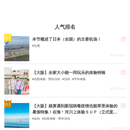
人气排名
本节概述了日本（全国）的主要机场！
交通
2023-09-25
【大阪】全家大小能一同玩乐的体验特辑
自然体验・野外活动
活动
手作体验
2021-05-10
【大阪】就算遇到新冠病毒疫情也能享受体验的
暑假特集！在海丶河川上体验ＳＵＰ（立式桨板
运动）和ＳＵＰ瑜珈活动
运动
自然体验・野外活动
2021-06-16