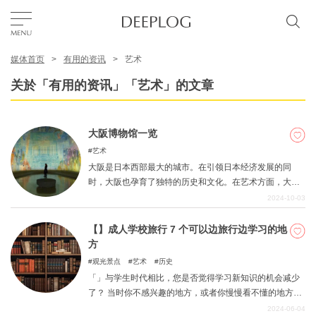
媒体首页
有用的资讯
艺术
我的最爱
关於「有用的资讯」「艺术」的文章
TOP
大阪博物馆一览
艺术
区域
大阪是日本西部最大的城市。在引领日本经济发展的同
时，大阪也孕育了独特的历史和文化。在艺术方面，大阪
在继承传统的同时，也在挑战新的表现形式。本文将介绍
2024-10-03
特色主题
代表大阪市的 10 家博物馆。
【】成人学校旅行 7 个可以边旅行边学习的地
方
简体中文
观光景点
艺术
历史
USD
「」与学生时代相比，您是否觉得学习新知识的机会减少
了？ 当时你不感兴趣的地方，或者你慢慢看不懂的地方，
现在你长大成人后可能会有完全不同的看法。 这篇文章介
2024-06-04