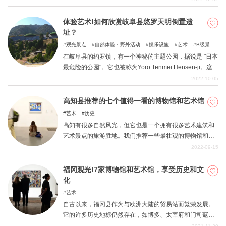
亮点。
体验艺术!如何欣赏岐阜县悠罗天明倒置遗
址？
观光景点
自然体验・野外活动
娱乐设施
艺术
B级景
点
在岐阜县的约罗镇，有一个神秘的主题公园，据说是 "日本
最危险的公园"。它也被称为Yoro Tenmei Hensen-ji。这篇
文章将为你提供丰富的信息，介绍Yoro Tenmei Hensen Ji
2022-10-05
这个神秘的、异世界的景点。
高知县推荐的七个值得一看的博物馆和艺术馆
艺术
历史
高知有很多自然风光，但它也是一个拥有很多艺术建筑和
艺术景点的旅游胜地。我们推荐一些最壮观的博物馆和艺
术馆，请大家看看。
2022-09-15
福冈观光!7家博物馆和艺术馆，享受历史和文
化
艺术
自古以来，福冈县作为与欧洲大陆的贸易站而繁荣发展。
它的许多历史地标仍然存在，如博多、太宰府和门司寇。
尤其是福冈市，由于其地理位置，已经发展成为亚洲的交