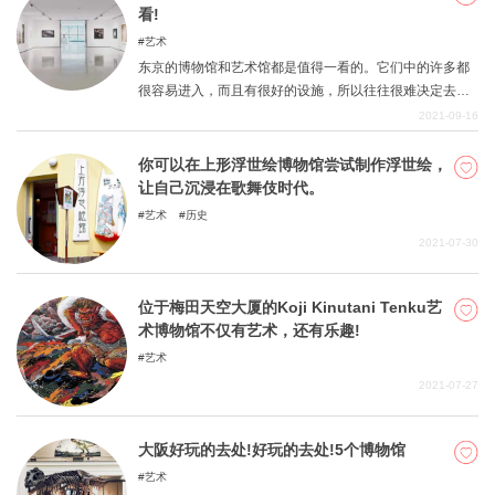
看!
艺术
东京的博物馆和艺术馆都是值得一看的。它们中的许多都
很容易进入，而且有很好的设施，所以往往很难决定去哪
里。在这篇文章中，我们将介绍一些你在东京观光时一定
2021-09-16
要记住的设施。它们都值得你花时间去看，所以当你来东
京观光时，一定要去看看。
你可以在上形浮世绘博物馆尝试制作浮世绘，
让自己沉浸在歌舞伎时代。
艺术
历史
2021-07-30
位于梅田天空大厦的Koji Kinutani Tenku艺
术博物馆不仅有艺术，还有乐趣!
艺术
2021-07-27
大阪好玩的去处!好玩的去处!5个博物馆
艺术