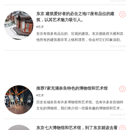
馆和艺术馆，包括科学、汽车、餐具和儿童博物馆，因
2021-10-20
此，儿童和成年人都可以尽情享受。 如果你来到爱知县，
我们建议你在其中一个地方停留。
东京 建筑爱好者的必去之地!7座有品位的建
筑，以其艺术魅力吸引人。
艺术
东京有很多有品位的、壮观的建筑。东京都政府大楼和其
他所有的建筑都非常上镜和漂亮，你会对它们印象深刻。
2021-10-06
推荐7家充满奈良特色的博物馆和艺术馆
艺术
历史名城奈良有许多博物馆和艺术馆。也有许多奈良独特
文化的博物馆，我们将介绍一些最有趣的博物馆和艺术
馆。 历史博物馆、档案馆和所有这些东西？你会惊讶于这
2021-09-17
里有这么多可看可做的东西，所以一定要参加观光旅游。
东京七大博物馆和艺术馆，到了东京就该去看