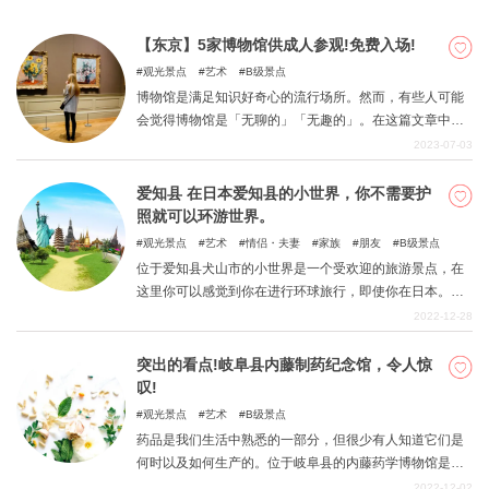
【东京】5家博物馆供成人参观!免费入场!
观光景点
艺术
B级景点
博物馆是满足知识好奇心的流行场所。然而，有些人可能
会觉得博物馆是「无聊的」「无趣的」。在这篇文章中，
我们介绍一些推荐的东京的博物馆，成年人应该去参观。
2023-07-03
爱知县 在日本爱知县的小世界，你不需要护
照就可以环游世界。
观光景点
艺术
情侣・夫妻
家族
朋友
B级景点
位于爱知县犬山市的小世界是一个受欢迎的旅游景点，在
这里你可以感觉到你在进行环球旅行，即使你在日本。本
文介绍了小世界的亮点和推荐的课程，让人倍感乐趣。
2022-12-28
突出的看点!岐阜县内藤制药纪念馆，令人惊
叹!
观光景点
艺术
B级景点
药品是我们生活中熟悉的一部分，但很少有人知道它们是
何时以及如何生产的。位于岐阜县的内藤药学博物馆是一
个可以了解药品历史的地方。本文介绍了该博物馆的许多
2022-12-02