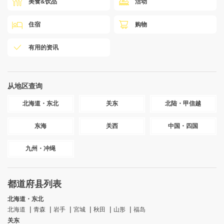
美食&饮品
活动
住宿
购物
有用的资讯
从地区查询
北海道・东北
关东
北陆・甲信越
东海
关西
中国・四国
九州・冲绳
都道府县列表
北海道・东北
北海道
青森
岩手
宮城
秋田
山形
福岛
关东