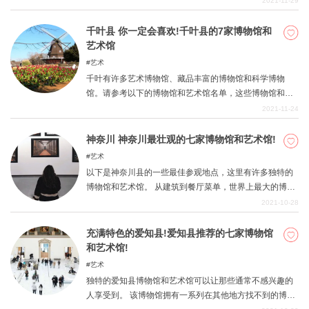
2021-11-29
流中心，并在该地区发挥了重要作用。在这一期中，我们
介绍了七个精心挑选的博物馆和艺术馆，在那里你可以在
千叶县 你一定会喜欢!千叶县的7家博物馆和
观光旅行中享受历史和文化。请读到最后，因为你可能会
艺术馆
对福冈有新的发现。
艺术
千叶有许多艺术博物馆、藏品丰富的博物馆和科学博物
馆。请参考以下的博物馆和艺术馆名单，这些博物馆和艺
术馆对儿童和成人来说都是绝对的享受。
2021-11-24
神奈川 神奈川最壮观的七家博物馆和艺术馆!
艺术
以下是神奈川县的一些最佳参观地点，这里有许多独特的
博物馆和艺术馆。 从建筑到餐厅菜单，世界上最大的博物
馆，以及装在茶碗里的抹茶，看起来要花几百万，所有这
2021-10-28
些博物馆和艺术馆都值得一看。尽量从观光时容易停下来
的地方去。
充满特色的爱知县!爱知县推荐的七家博物馆
和艺术馆!
艺术
独特的爱知县博物馆和艺术馆可以让那些通常不感兴趣的
人享受到。 该博物馆拥有一系列在其他地方找不到的博物