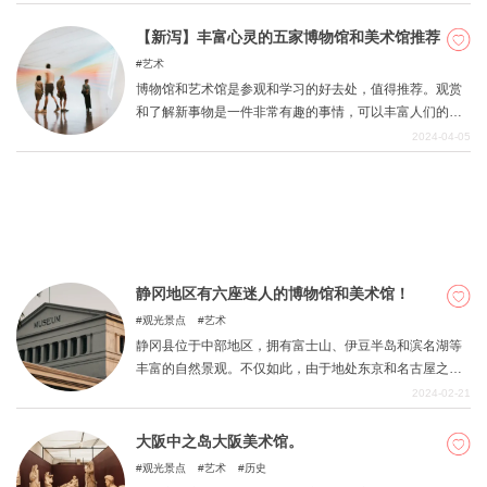
绍了可以让您学到很多东西的七条大街和七个 "不入流 "的
景点。 何不一边回忆那段时光，一边来一次悠闲的成人学
【新泻】丰富心灵的五家博物馆和美术馆推荐
校之旅？
艺术
关於DEEPLOG
博物馆和艺术馆是参观和学习的好去处，值得推荐。观赏
隐私政策
和了解新事物是一件非常有趣的事情，可以丰富人们的思
想。新发现还能促进个人成长。 本文将介绍新潟县最具吸
2024-04-05
联系我们
引力和值得推荐的博物馆和美术馆。
网站营运公司
招募旅游作家
静冈地区有六座迷人的博物馆和美术馆！
观光景点
艺术
静冈县位于中部地区，拥有富士山、伊豆半岛和滨名湖等
丰富的自然景观。不仅如此，由于地处东京和名古屋之
间，该地区工业发达，人与人之间的交流也带来了丰富多
2024-02-21
彩的文化。在本文中，我们为您精选了静冈地区最具吸引
力的六家博物馆和美术馆，您一定要去看看。何不将它们
大阪中之岛大阪美术馆。
作为您下一次旅行的目的地呢？
观光景点
艺术
历史