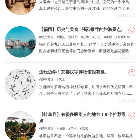
大阪市中之岛是位于堂岛川和户札堀川之间的一个小岛，
岛上建有公园，是市中心的一片绿洲。该地区建立了许多
文化设施。本文将介绍其中的四座博物馆。
2023-12-05
【福冈】历史与美食--强烈推荐的旅游景点。
观光景点
甜点・咖啡馆
艺术
历史
家族
光雕灯饰
自然
福冈县是九州人口最多的县。 这里不仅交通便利，遍布名
胜古迹和壮丽景色等热门旅游景点，而且还是品尝精致美
食的绝佳去处。 本文将按地区介绍福冈县这一热门旅游胜
2023-12-04
地的精华景点。 请在计划福冈之旅时将其作为参考。
边玩边学！京都汉字博物馆很有趣。
观光景点
艺术
京都有许多著名的神社和寺庙，如清水寺和伏见稻荷！不
过，有些人可能会「，过于热衷于只参观神社和寺庙......」
我们向您推荐东区的汉字博物馆。在此，我们将向您介绍
2023-11-16
它的内容和魅力。
【岐阜县】有很多吸引人的地方！8 个推荐景
点
观光景点
城堡
艺术
温泉
岐阜县并不是一个容易前往的旅游胜地。然而，岐阜县其