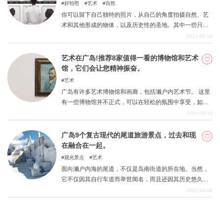
好拍照
艺术
自然
你可以留下自己独特的照片，从自己的角度拍摄自然、艺
术和其他形成的物体，以及历史性的圣地。其中一些只能
在这个时刻拍摄，而另一些你可以自己创造这个时刻。然
2021-05-19
后，尽可能找到一个可以拍出好照片的地方，这很重要。
以下是广岛一些值得在Instagram上展示的景点，它们会让
艺术在广岛!推荐8家值得一看的博物馆和艺术
你的愿望成真。 为什么不出去拍一张广岛的最佳照片呢？
馆，它们会让您精神振奋。
艺术
广岛有许多艺术博物馆和画廊，包括濑户内艺术节。 这里
有一些博物馆并不正式，可以在轻松的氛围中享受，如果
你有喜欢的博物馆，请去看看吧
2021-05-18
广岛9个复古现代的尾道旅游景点，过去和现
在融合在一起。
观光景点
艺术
面向濑户内海的尾道，不仅是岛南街道的所在地。当然，
它不仅因其自行车道而举世闻名，而且还因其历史悠久的
复古城镇景观而闻名，这里有时尚的老房子和仓库里的商
2021-04-08
店，还有许多其他隐藏的珍宝。 为什么不踏上提高感官的
旅程，在古朴优雅的环境和可能在今天仍被认为是最前沿