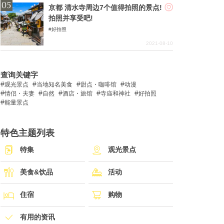
京都 清水寺周边7个值得拍照的景点!
拍照并享受吧!
好拍照
2021-08-10
查询关键字
观光景点
当地知名美食
甜点・咖啡馆
动漫
情侣・夫妻
自然
酒店・旅馆
寺庙和神社
好拍照
能量景点
特色主题列表
特集
观光景点
美食&饮品
活动
住宿
购物
有用的资讯