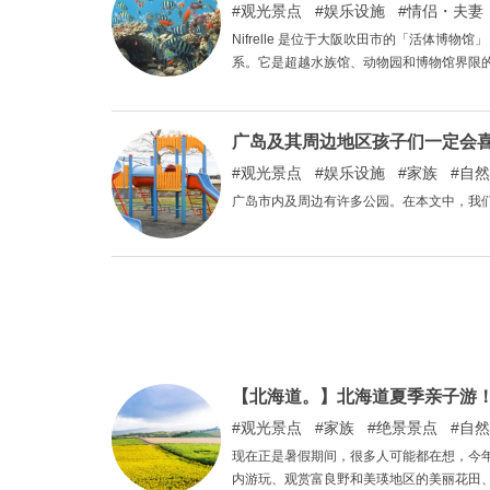
观光景点
娱乐设施
情侣・夫妻
Nifrelle 是位于大阪吹田市的「活体
系。它是超越水族馆、动物园和博物馆界限的新型
广岛及其周边地区孩子们一定会喜欢
观光景点
娱乐设施
家族
自然
广岛市内及周边有许多公园。在本文中，我
【北海道。】北海道夏季亲子游！
观光景点
家族
绝景景点
自然
现在正是暑假期间，很多人可能都在想，今
内游玩、观赏富良野和美瑛地区的美丽花田、