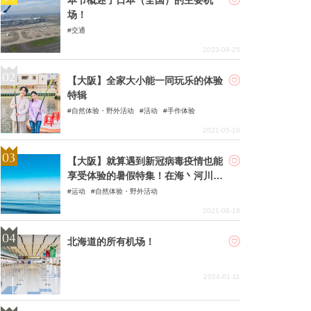
场！
交通
2023-09-25
【大阪】全家大小能一同玩乐的体验
特辑
自然体验・野外活动
活动
手作体验
2021-05-10
【大阪】就算遇到新冠病毒疫情也能
享受体验的暑假特集！在海丶河川上
体验ＳＵＰ（立式桨板运动）和ＳＵ
运动
自然体验・野外活动
Ｐ瑜珈活动
2021-06-16
北海道的所有机场！
2024-01-11