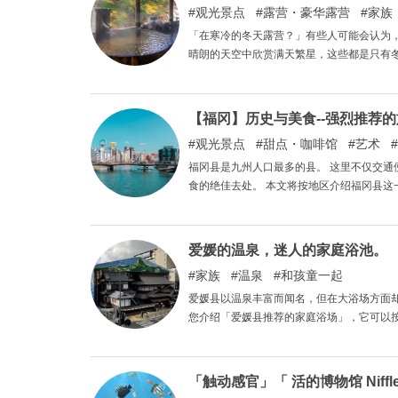
观光景点
露营・豪华露营
家族
「在寒冷的冬天露营？」有些人可能会认为
晴朗的天空中欣赏满天繁星，这些都是只有
一些带温泉的露营地，可以让您迅速温暖寒
【福冈】历史与美食--强烈推荐
观光景点
甜点・咖啡馆
艺术
福冈县是九州人口最多的县。 这里不仅交
食的绝佳去处。 本文将按地区介
爱媛的温泉，迷人的家庭浴池。
家族
温泉
和孩童一起
爱媛县以温泉丰富而闻名，但在大浴场方面却
您介绍「爱媛县推荐的家庭浴场」，它可以
「触动感官」「 活的博物馆 Niffl