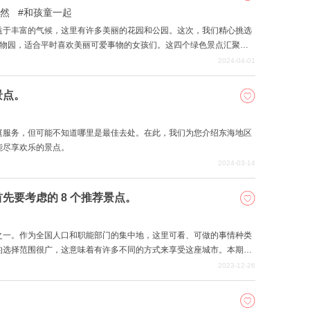
然
和孩童一起
益于丰富的气候，这里有许多美丽的花园和公园。这次，我们精心挑选
和植物园，适合平时喜欢美丽可爱事物的女孩们。这四个绿色景点汇聚了
和餐厅的乐趣。 著名的「莫奈花园」和「高知县立牧野植物园」不仅吸
2024-04-01
众多游客，除此之外，「可以轻松欣赏音乐活动的岛户森林公园」和
个尝试不同乐趣的公园和花园。介绍。
景点。
庭服务，但可能不知道哪里是最佳去处。在此，我们为您介绍东海地区
能尽享欢乐的景点。
2024-03-14
先要考虑的 8 个推荐景点。
之一。作为全国人口和职能部门的集中地，这里可看、可做的事情种类
的选择范围很广，这意味着有许多不同的方式来享受这座城市。本期，
。这里有很多大人和孩子都能一起享受的景点。 z
2023-12-26