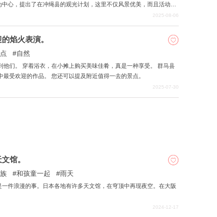
为中心，提出了在冲绳县的观光计划，这里不仅风景优美，而且活动丰
愉快的旅程。
2025-08-06
迎的焰火表演。
点
自然
到他们。 穿着浴衣，在小摊上购买美味佳肴，真是一种享受。 群马县
中最受欢迎的作品。 您还可以提及附近值得一去的景点。
2025-07-30
天文馆。
族
和孩童一起
雨天
是一件浪漫的事。日本各地有许多天文馆，在穹顶中再现夜空。在大阪
2024-12-17