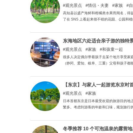
观光景点
情侣・夫妻
家族
自
高知县以盛产海鲜和柑橘类水果而闻名，得
了在 SNS 上看起来很不错的花园、公园
高知的精华，在这里还可以尽情享受咖啡馆
引了高知县内的众多游客，也吸引了县外的
「由鸳鸯农夫打造的英国花园住宅」也是两
东海地区六处适合亲子游的独特
观光景点
家族
和孩童一起
很多人决定偶尔带着孩子去某个地方享受家
（静冈、爱知、岐阜、三重）父母和孩子都
【东京】与家人一起游览东京时首
观光景点
家族
日本首都东京是日本最受欢迎的旅游目的地
繁多。考虑到游客的年龄和口味，规划旅行
我们为您精心挑选了东京家庭度假的首选景点
冬季推荐 10 个可泡温泉的露营地