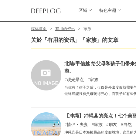
区域
特色主题
媒体首页
有用的资讯
家族
关於「有用的资讯」「家族」的文章
北陆/甲信越 给父母和孩子们带来
游。
观光景点
家族
当你有了孩子之后，仅仅是外出度假就需要
最终可能只有父母玩得开心，而孩子却有些
束。为了防止这种情况发生，我们选择了六
【冲绳】冲绳县的亮点！七个美
情侣・夫妻
家族
朋友
自然
冲绳县是日本海拔最高的度假胜地，这里的