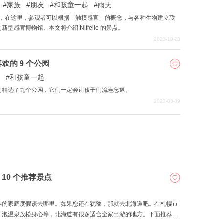
家族
朋友
和孩童一起
雨天
博物馆」，在这里，参观者可以根据「触摸感官」的概念，与各种生物建立联
感官博物馆。本文将介绍 Nifrelle 的景点。
2023-10-23
的 9 个公园
和孩童一起
们精选了九个公园，它们一定会让孩子们流连忘返。
2023-08-09
10 个推荐景点
年的家庭度假该去哪里。如果您还在犹豫，那就去北海道吧。在札幌市
泡温泉放松身心等，北海道有很多适合全家出游的地方。下面推荐 10