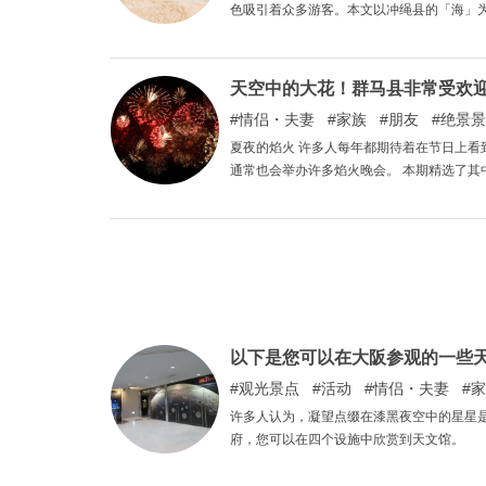
色吸引着众多游客。本文以冲绳县的「海」
富多彩。 希望您能在本文的帮助下度过一段
天空中的大花！群马县非常受欢
情侣・夫妻
家族
朋友
绝景景
夏夜的焰火 许多人每年都期待着在节日上看
通常也会举办许多焰火晚会。 本期精选了其
以下是您可以在大阪参观的一些
观光景点
活动
情侣・夫妻
家
许多人认为，凝望点缀在漆黑夜空中的星星
府，您可以在四个设施中欣赏到天文馆。