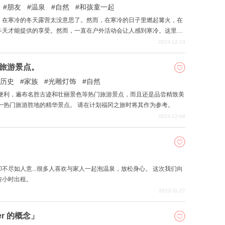
朋友
温泉
自然
和孩童一起
，在寒冷的冬天露营太没意思了。然而，在寒冷的日子里燃起篝火，在
冬天才能提供的享受。然而，一直在户外活动会让人感到寒冷。这里有
冷的身体。
2023-12-13
的旅游景点。
历史
家族
光雕灯饰
自然
通便利，遍布名胜古迹和壮丽景色等热门旅游景点，而且还是品尝精致美
绍福冈县这一热门旅游胜地的精华景点。 请在计划福冈之旅时将其作为参考。
2023-12-04
不尽如人意...很多人喜欢与家人一起泡温泉，放松身心。 这次我们向
按小时出租。
2023-11-27
er 的概念」