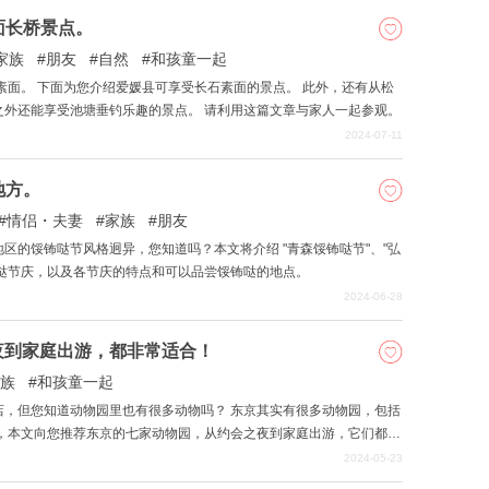
面长桥景点。
家族
朋友
自然
和孩童一起
素面。 下面为您介绍爱媛县可享受长石素面的景点。 此外，还有从松
之外还能享受池塘垂钓乐趣的景点。 请利用这篇文章与家人一起参观。
2024-07-11
地方。
情侣・夫妻
家族
朋友
区的馁钸哒节风格迥异，您知道吗？本文将介绍 "青森馁钸哒节"、"弘
馁钸哒节庆，以及各节庆的特点和可以品尝馁钸哒的地点。
2024-06-28
夜到家庭出游，都非常适合！
族
和孩童一起
物园里也有很多动物吗？ 东京其实有很多动物园，包括
市的空气，花点时间放松一下，不妨去看看充满大自然气息的动物园。
2024-05-23