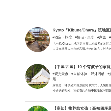
Kyoto「Kibune/Ohara」该
酒店・旅馆
情侣・夫妻
家族
「木船/Ohara」地区是京都山地最多的
古以来就是人与自然和谐相处的地方，过去
贺县边界的一个地区，京都和滋贺的文化在
「Kibune/Ohara」地区的四家这样的好
【中国/四国】10 个有孩子的家庭
观光景点
自然体验・野外活动
起
露营是一种享受大自然的简单方式，无需帐
松愉快的时光。我们在此介绍中国地区和四
【高知】推荐给女孩！高知四座