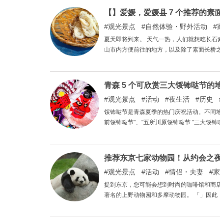
【】爱媛，爱媛县 7 个推荐的素
观光景点
自然体验・野外活动
夏天即将到来。 天气一热，人们就想吃长石
山市内方便前往的地方，以及除了素面长桥
青森 5 个可欣赏三大馁钸哒节的
观光景点
活动
夜生活
历史
馁钸哒节是青森夏季的热门庆祝活动。不同地
前馁钸哒节"、"五所川原馁钸哒节 "三大
推荐东京七家动物园！从约会之
观光景点
活动
情侣・夫妻
家
提到东京，您可能会想到时尚的咖啡馆和商店，但您知道动
著名的上野动物园和多摩动物园。 「」因此，本文向您推荐东京的七家动物园，从约会之夜到家庭出游，它们都能
满足您的需求。 如果您想远离城