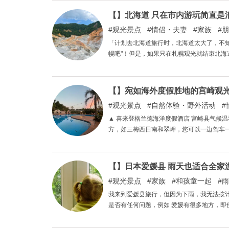
【】北海道 只在市内游玩简直是
观光景点
情侣・夫妻
家族
朋
「计划去北海道旅行时，北海道太大了，不知
幌吧"！但是，如果只在札幌观光就结束北
验丰富，推荐从札幌出发的一日游自驾游景
【】宛如海外度假胜地的宫崎观
观光景点
自然体验・野外活动
▲ 喜来登格兰德海洋度假酒店 宫崎县气候温和，热带植物绵延海岸。「」「」日南海岸沿线有许多值得停留的地
方，如三梅西日南和翠岬，您可以一边驾车
会让您感受到日本海外度假胜地的风情，同
不妨将本文作为参考。
【】日本爱媛县 雨天也适合全家
观光景点
家族
和孩童一起
雨
我来到爱媛县旅行，但因为下雨，我无法按计划
是否有任何问题，例如 爱媛有很多地方，即
也能让父母和孩子们尽享欢乐的景点。