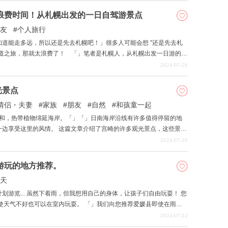
浪费时间！从札幌出发的一日自驾游景点
友
个人旅行
道能走多远，所以还是先去札幌吧！」很多人可能会想 "还是先去札
海道之旅，那就太浪费了！ 「」笔者是札幌人，从札幌出发一日游的经
点
2024-07-26
光景点
情侣・夫妻
家族
朋友
自然
和孩童一起
一边享受这里的风情。 这篇文章介绍了宫崎的许多观光景点，这些景点
时也介绍了第一次到宫崎旅行时必须游览的景点。在计划初夏旅行时，
2024-07-25
游玩的地方推荐。
天
游览... 虽然下着雨，但我想用自己的身体，让孩子们自由玩耍！ 您
使天气不好也可以在室内玩耍。 「」我们向您推荐爱媛县即使在雨天
2024-07-12