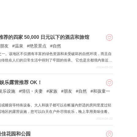
地区推荐的四家 50,000 日元以下的酒店和旅馆
朋友
温泉
绝景景点
自然
地区之一。该地区不仅拥有丰富的绿色资源和未受破坏的自然环境，而且自
的传统在人们的日常生活中得到了牢固的传承。 它也是京都境内靠近滋
这里略有交融，与京都市中心的氛围不同。 在本文中，我们将介绍位于
2024-05-22
酒店，您只需花费不到 5 万日元即可入住。
娱乐露营推荐 OK！
娱乐设施
情侣・夫妻
家族
朋友
自然
和孩童一
篷或睡袋等特殊设备。大人和孩子都可以在帐篷内舒适的房间里度过轻
国地区的露营设施，您可以白天在户外尽情欢乐，晚上享用美味佳肴。
2024-04-22
最佳花园和公园