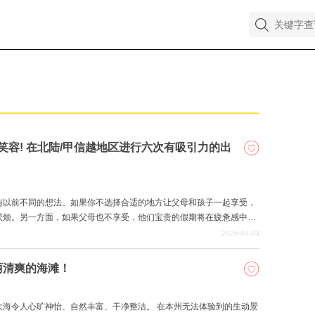
笑容! 在北陆/甲信越地区进行六次有吸引力的出
与以前不同的想法。如果你不选择合适的地方让父母和孩子一起享受，
厌烦。另一方面，如果父母也不享受，他们宝贵的假期将在疲惫感中结
个可以让父母和孩子一起玩耍的地方。
2026-04-03
丽清爽的海滩！
大海令人心旷神怡、自然丰富、干净整洁。 在本州无法体验到的生动景