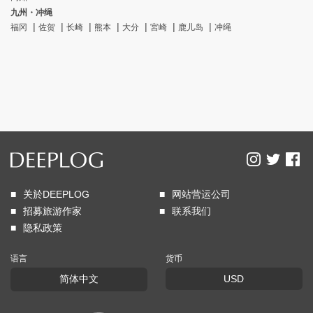
九州・冲绳
福冈
佐贺
长崎
熊本
大分
宮崎
鹿儿岛
冲绳
关於DEEPLOG
网站营运公司
招募旅游作家
联系我们
隐私政策
语言
货币
简体中文
USD