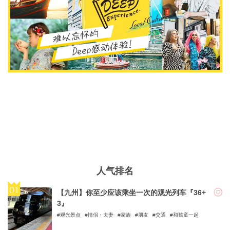
人气排名
【九州】你至少应该乘坐一次的观光列车『36+
3』
观光景点
情侣・夫妻
家族
朋友
交通
和孩童一起