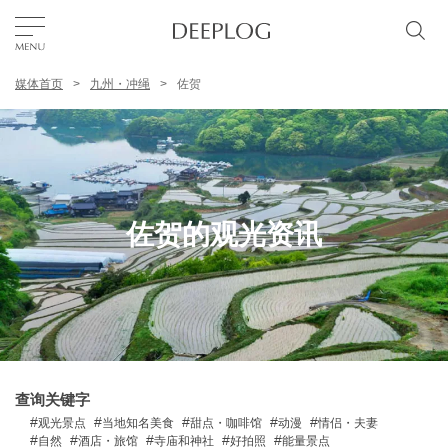
媒体首页
九州・冲绳
佐贺
我的最爱
TOP
区域
佐贺的观光资讯
特色主题
简体中文
USD
查询关键字
观光景点
当地知名美食
甜点・咖啡馆
动漫
情侣・夫妻
自然
酒店・旅馆
寺庙和神社
好拍照
能量景点