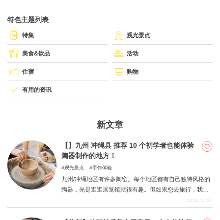
特色主题列表
关於DEEPLOG
特集
观光景点
隐私政策
美食&饮品
活动
联系我们
住宿
购物
网站营运公司
有用的资讯
招募旅游作家
新文章
【】九州 冲绳县 推荐 10 个初学者也能体验
陶器制作的地方！
观光景点
手作体验
九州/冲绳地区有许多陶窑。每个地区都有自己独特风格的
陶器，光是逛逛展览馆就很有趣。但如果您去旅行，我们
建议您尝试自己制作陶器。无论是雨季还是炎热的夏天，
2024-11-25
您都可以舒适地享受制作陶器的乐趣。体验一下陶器制作