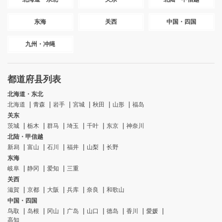
东海
关西
中国・四国
九州・冲绳
都道府县列表
北海道・东北
北海道
青森
岩手
宮城
秋田
山形
福岛
关东
茨城
栃木
群马
埼玉
千叶
东京
神奈川
北陆・甲信越
新舄
富山
石川
福井
山梨
长野
东海
岐阜
静冈
爱知
三重
关西
滋賀
京都
大阪
兵库
奈良
和歌山
中国・四国
鸟取
岛根
冈山
广岛
山口
德岛
香川
愛媛
高知