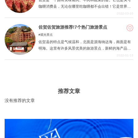
佐贺是一个拥有美味猪肉、牛肉和蔬菜的县。它也是头号
拉温泉、竹尾温泉、嬉野温泉和小宇温泉。
咖喱消费县，无论在哪里吃咖喱都不会出错！它是世界上
最大的咖喱消费县！还有一些当地的菜肴，如西西里米饭
2022-03-10
和马金巴，使它成为一个有许多东西可以享用的地区。我
们鼓励你尝试一些佐贺的特色菜。
佐贺佐贺旅游推荐!7个热门旅游景点
观光景点
佐贺县的特点是气候温和，北面是源海纳达海，南面是有
明海。这里有许多风景优美的旅游景点，新鲜的海产品、
烧烤产品和温泉都非常受欢迎。佐贺县推荐给那些想享受
2022-01-13
轻松旅行的人。在这篇文章中，我们挑选了七个流行的旅
游景点，推荐给到佐贺旅游的人。
推荐文章
没有推荐的文章