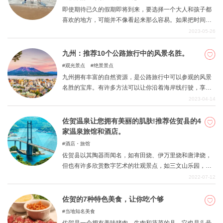
激和故事的九州之旅吧。
即使期待已久的假期即将到来，要选择一个大人和孩子都
喜欢的地方，可能并不像看起来那么容易。如果把时间浪
费在担心去哪里的问题上，那就真的是浪费时间了。在这
2023-05-26
一期中，我们在九州/冲绳地区按县挑选了从成人到儿童的
全家人都能享受的景点。请您自己看一看。
九州：推荐10个公路旅行中的风景名胜。
观光景点
绝景景点
九州拥有丰富的自然资源，是公路旅行中可以参观的风景
名胜的宝库。有许多方法可以让你沿着海岸线行驶，享受
大海的美丽，或在山区享受令人振奋的驾驶。这里有10个
2023-04-14
九州最适合公路旅行的风景名胜。
佐贺温泉让您拥有美丽的肌肤!推荐佐贺县的4
家温泉旅馆和酒店。
酒店・旅馆
佐贺县以其陶器而闻名，如有田烧、伊万里烧和唐津烧，
但也有许多欣赏数字艺术的壮观景点，如三文山乐园，你
可以在宏伟的大自然中放松，以及七松山，一个自然纪念
2022-07-12
碑，你可以乘船参观洞穴。 此外，佐贺县以其新鲜的螃
蟹、鱿鱼和其他海产品而闻名，也是高质量天然温泉的宝
佐贺的7种特色美食，让你吃个够
库，据说可以保持皮肤湿润和光滑。 因此，本文介绍了佐
当地知名美食
贺县四个主要温泉类型中精心挑选的四家旅馆和酒店：塔