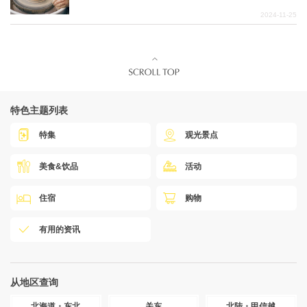
2024-11-25
特色主题列表
特集
观光景点
美食&饮品
活动
住宿
购物
有用的资讯
从地区查询
北海道・东北
关东
北陆・甲信越