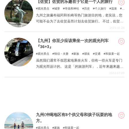
吧，这将是您旅行中难忘的一部分。
【佐贺】佐贺的乐趣在于它是一个人的旅行
观光景点
城堡
寺庙和神社
历史
个人旅行
温泉
绝
景景点
九州之旅遍布福冈和长崎等热门旅游目的地，老实说，您
可能不会为了去佐贺县而计划去佐贺旅行。 不过，佐贺县
也有很多吸引人的旅游景点，包括以陶器闻名的唐津、伊
2023-11-28
万里和有田，可以品尝到美味鱿鱼的汤布子，以及可以享
受日本三大美肤浴之一的嬉野！ 每年秋天，这里都会举办
【九州】你至少应该乘坐一次的观光列车
亚洲最大的热气球节之一，天空中五彩缤纷的热气球蔚为
『36+3』
壮观。 本文将介绍佐贺的一些必游景点。 通过本文，您可
观光景点
情侣・夫妻
家族
朋友
交通
和孩童一起
以计划前往佐贺的旅行，在这座城市享受只有女性独自旅
虽然我们通常不假思索地乘坐火车，但有一些火车是专门
行时才能感受到的氛围。
为观光而设计的。 这是「的旅游列车」，近年来越来越受
欢迎，不仅可以在「，还可以享受乘坐」。 在日本有各种
2023-07-06
类型的观光列车，如「车辆」是有趣的，「食物」「列车
窗口」「活动」 本文主要介绍了「36 Plus 3」，从JR九
州的列车中，特别是以观光列车为主的列车，环绕九州，
介绍了列车的内部。 对观光列车感兴趣的人、计划到九州
旅行的人以及想享受豪华旅程的人都会发现这些信息很有
用。 列车充满了独特的功能，更不用说精致的外观和充满
九州/冲绳地区有8个供父母和孩子玩耍的地
特色的内饰，让乘客可以尽情享受沿途的气候和车窗外的
方。
风景。观光列车的旅程不仅是一种方便的交通工具，而且
还使乘坐本身成为一件令人难忘的事情。享受一次充满刺
观光景点
家族
和孩童一起