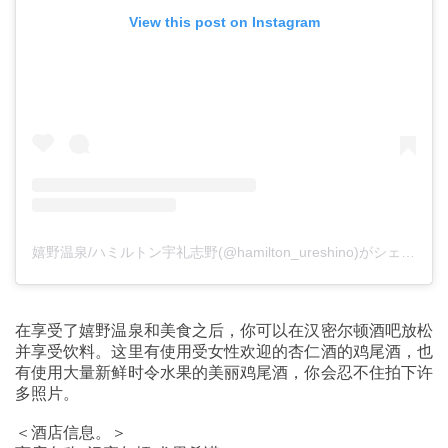
View this post on Instagram
嬉野温泉/ハミルトン宇礼志野(@hamilton_ureshino)がシェアした投稿
在享受了嬉野温泉和美食之后，你可以在汉密尔顿酒吧放松
并享受饮料。这里有使用受女性欢迎的杏仁酒的鸡尾酒，也
有使用大量新鲜时令水果的美丽鸡尾酒，你会忍不住拍下许
多照片。
＜酒店信息。＞