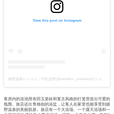
View this post on Instagram
嬉野温泉/ハミルトン宇礼志野(@hamilton_ureshino)がシェアした投稿
客房内的浴池用有田玉瓷砖和复古风格的灯笼营造出可爱的
氛围。旅店还出售独创的浴盐，让客人在家里也能享受到嬉
野温泉的美丽肌肤。旅店有一个大浴场、一个露天浴场和一