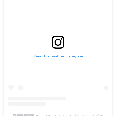
View this post on Instagram
🅰🆃🆂🆄🅺🅾(@___atsuko_1346101)がシェアした投稿