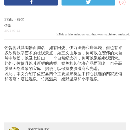
酒店・旅馆
关於DEEPLOG
佐贺
隐私政策
2022-07-12
联系我们
佐贺县以其陶器而闻名，如有田烧、伊万里烧和唐津烧，但也有许
网站营运公司
多欣赏数字艺术的壮观景点，如三文山乐园，你可以在宏伟的大自
招募旅游作家
然中放松，以及七松山，一个自然纪念碑，你可以乘船参观洞穴。
此外，佐贺县以其新鲜的螃蟹、鱿鱼和其他海产品而闻名，也是高
质量天然温泉的宝库，据说可以保持皮肤湿润和光滑。
因此，本文介绍了佐贺县四个主要温泉类型中精心挑选的四家旅馆
和酒店：塔拉温泉、竹尾温泉、嬉野温泉和小宇温泉。
这篇文章的作者