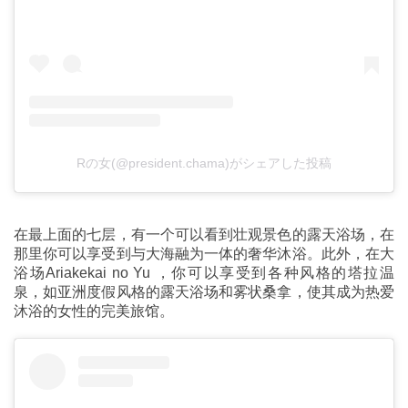
Rの女(@president.chama)がシェアした投稿
在最上面的七层，有一个可以看到壮观景色的露天浴场，在
那里你可以享受到与大海融为一体的奢华沐浴。此外，在大
浴场Ariakekai no Yu ，你可以享受到各种风格的塔拉温
泉，如亚洲度假风格的露天浴场和雾状桑拿，使其成为热爱
沐浴的女性的完美旅馆。