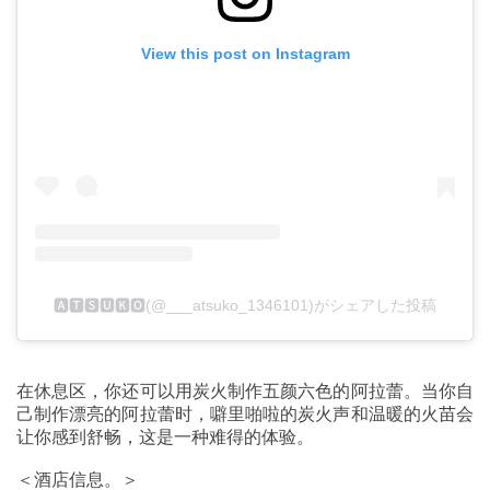
View this post on Instagram
🅰🆃🆂🆄🅺🅾(@___atsuko_1346101)がシェアした投稿
在休息区，你还可以用炭火制作五颜六色的阿拉蕾。当你自
己制作漂亮的阿拉蕾时，噼里啪啦的炭火声和温暖的火苗会
让你感到舒畅，这是一种难得的体验。
＜酒店信息。＞