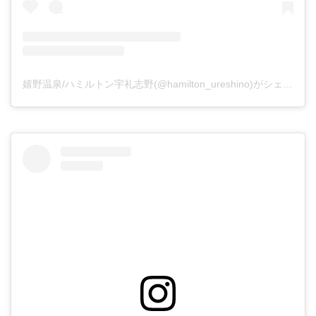
嬉野温泉/ハミルトン宇礼志野(@hamilton_ureshino)がシェアした投稿