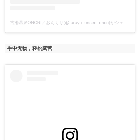
古湯温泉ONCRI／おんくり(@furuyu_onsen_oncri)がシェアした投稿
手中无物，轻松露营