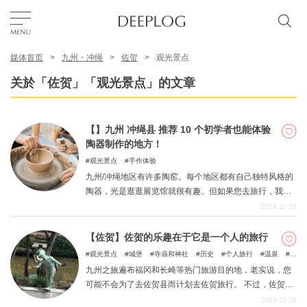
媒体首页
九州・冲绳
佐贺
观光景点
我的最爱
关於「佐贺」「观光景点」的文章
TOP
【】九州 冲绳县 推荐 10 个初学者也能体验
陶器制作的地方！
区域
观光景点
手作体验
九州/冲绳地区有许多陶窑。每个地区都有自己独特风格的
陶器，光是逛逛展览馆就很有趣。但如果您去旅行，我们
特色主题
建议您尝试自己制作陶器。无论是雨季还是炎热的夏天，
2024-11-25
您都可以舒适地享受制作陶器的乐趣。体验一下陶器制作
吧，这将是您旅行中难忘的一部分。
【佐贺】佐贺的乐趣在于它是一个人的旅行
简体中文
观光景点
城堡
寺庙和神社
历史
个人旅行
温泉
绝
USD
景景点
九州之旅遍布福冈和长崎等热门旅游目的地，老实说，您
可能不会为了去佐贺县而计划去佐贺旅行。 不过，佐贺县
也有很多吸引人的旅游景点，包括以陶器闻名的唐津、伊
2023-11-28