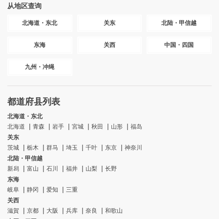
从地区查询
北海道・东北
关东
北陆・甲信越
东海
关西
中国・四国
九州・冲绳
都道府县列表
北海道・东北
北海道
青森
岩手
宮城
秋田
山形
福岛
关东
茨城
栃木
群马
埼玉
千叶
东京
神奈川
北陆・甲信越
新舄
富山
石川
福井
山梨
长野
东海
岐阜
静冈
爱知
三重
关西
滋賀
京都
大阪
兵库
奈良
和歌山