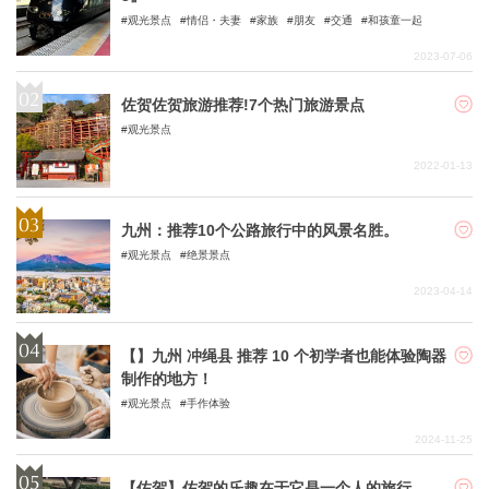
观光景点
情侣・夫妻
家族
朋友
交通
和孩童一起
2023-07-06
佐贺佐贺旅游推荐!7个热门旅游景点
观光景点
2022-01-13
九州：推荐10个公路旅行中的风景名胜。
观光景点
绝景景点
2023-04-14
【】九州 冲绳县 推荐 10 个初学者也能体验陶器
制作的地方！
观光景点
手作体验
2024-11-25
【佐贺】佐贺的乐趣在于它是一个人的旅行