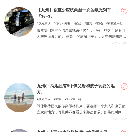
万里和有田，可以品尝到美味鱿鱼的汤布子，以及可以享
受日本三大美肤浴之一的嬉野！ 每年秋天，这里都会举办
【九州】你至少应该乘坐一次的观光列车
亚洲最大的热气球节之一，天空中五彩缤纷的热气球蔚为
『36+3』
关於DEEPLOG
壮观。 本文将介绍佐贺的一些必游景点。 通过本文，您可
观光景点
情侣・夫妻
家族
朋友
交通
和孩童一起
以计划前往佐贺的旅行，在这座城市享受只有女性独自旅
隐私政策
虽然我们通常不假思索地乘坐火车，但有一些火车是专门
行时才能感受到的氛围。
为观光而设计的。 这是「的旅游列车」，近年来越来越受
联系我们
欢迎，不仅可以在「，还可以享受乘坐」。 在日本有各种
2023-07-06
网站营运公司
类型的观光列车，如「车辆」是有趣的，「食物」「列车
窗口」「活动」 本文主要介绍了「36 Plus 3」，从JR九
招募旅游作家
州的列车中，特别是以观光列车为主的列车，环绕九州，
介绍了列车的内部。 对观光列车感兴趣的人、计划到九州
旅行的人以及想享受豪华旅程的人都会发现这些信息很有
用。 列车充满了独特的功能，更不用说精致的外观和充满
九州/冲绳地区有8个供父母和孩子玩耍的地
特色的内饰，让乘客可以尽情享受沿途的气候和车窗外的
方。
风景。观光列车的旅程不仅是一种方便的交通工具，而且
还使乘坐本身成为一件令人难忘的事情。享受一次充满刺
观光景点
家族
和孩童一起
激和故事的九州之旅吧。
即使期待已久的假期即将到来，要选择一个大人和孩子都
喜欢的地方，可能并不像看起来那么容易。如果把时间浪
费在担心去哪里的问题上，那就真的是浪费时间了。在这
2023-05-26
一期中，我们在九州/冲绳地区按县挑选了从成人到儿童的
全家人都能享受的景点。请您自己看一看。