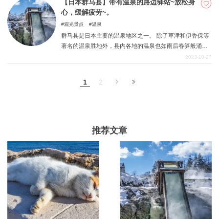
红叶！ 此外，还有从旧轻井泽到凉亭的「红色巴士」，何
【日本群马县】带有温泉的路边驿站~放松身
不一边欣赏美景，一边享受秋天的大自然呢？
心，缓解疲劳~。
观光景点
温泉
群马县是日本主要的温泉地区之一。 除了草津和伊香保等
著名的温泉胜地外，县内各地的温泉也如雨后春笋般涌
现。 这里有很多一日游浴场，吸引了众多游客。 如
2023-10-27
今，"路边驿站 "附带的温泉设施特别受欢迎。 这次，我们
整理了一份 "群马县有温泉的路边驿站 "清单。 请在购物或
1
2
旅行（包括在车上过夜）时看看它们。
推荐文章