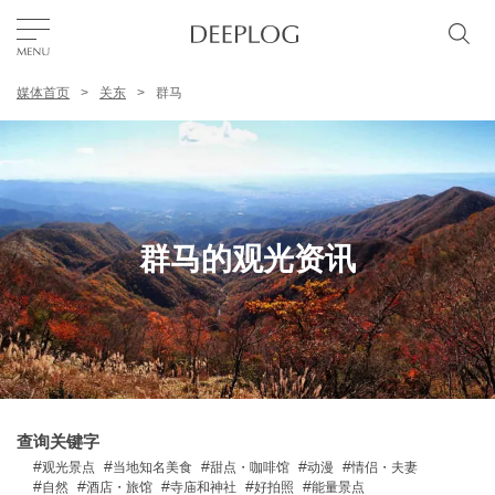
媒体首页
关东
群马
我的最爱
TOP
区域
群马的观光资讯
特色主题
简体中文
USD
查询关键字
观光景点
当地知名美食
甜点・咖啡馆
动漫
情侣・夫妻
自然
酒店・旅馆
寺庙和神社
好拍照
能量景点