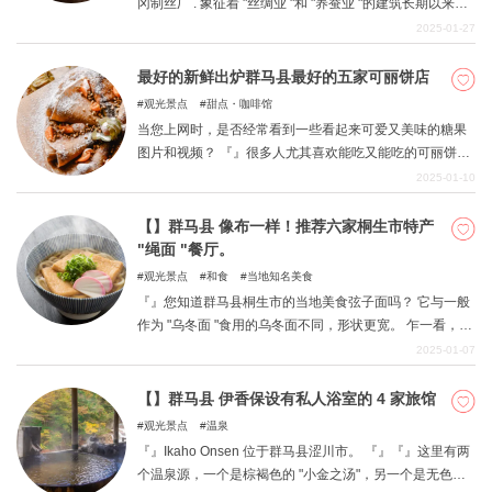
冈制丝厂 . 象征着 "丝绸业 "和 "养蚕业 "的建筑长期以来一
直支撑着日本的发展，现在仍保持着原来的运行状态。 富
2025-01-27
冈制丝厂被列为世界遗产后，已发展成为一个重要的旅游
景点，参观完富冈制丝厂后，何不来一次 "美食之旅 "呢？
最好的新鲜出炉群马县最好的五家可丽饼店
富冈制丝厂附近有许多美味佳肴。 本期介绍精心挑选的八
观光景点
甜点・咖啡馆
家美食餐厅。 请参见
当您上网时，是否经常看到一些看起来可爱又美味的糖果
图片和视频？ 『』很多人尤其喜欢能吃又能吃的可丽饼。
本文将介绍群马县的几家最佳可丽饼店。 我们精心挑选了
2025-01-10
对面团和奶油有特殊要求的店铺。 那我们就开始吧。
【】群马县 像布一样！推荐六家桐生市特产
"绳面 "餐厅。
观光景点
和食
当地知名美食
『』您知道群马县桐生市的当地美食弦子面吗？ 它与一般
作为 "乌冬面 "食用的乌冬面不同，形状更宽。 乍一看，它
就像一块布，因此，它已成为一种著名的特色美食，因其
2025-01-07
有趣的外观而经常被媒体介绍。 在本文中，我们将为您推
荐几家可以品尝到这种线面的餐厅。
【】群马县 伊香保设有私人浴室的 4 家旅馆
观光景点
温泉
『』Ikaho Onsen 位于群马县涩川市。 『』『』这里有两
个温泉源，一个是棕褐色的 "小金之汤"，另一个是无色透