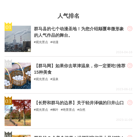
人气排名
群马县的七个动漫圣地！为您介绍颠覆卑微形象
的人气作品的舞台。
观光景点
动漫
2024-04-16
【群马网】如果你去草津温泉，你一定要吃!推荐
15种美食
观光景点
温泉
2023-06-12
【长野和群马的边界】关于轻井泽镇的臼井山口
观光景点
枫叶
绝景景点
自然
2023-11-09