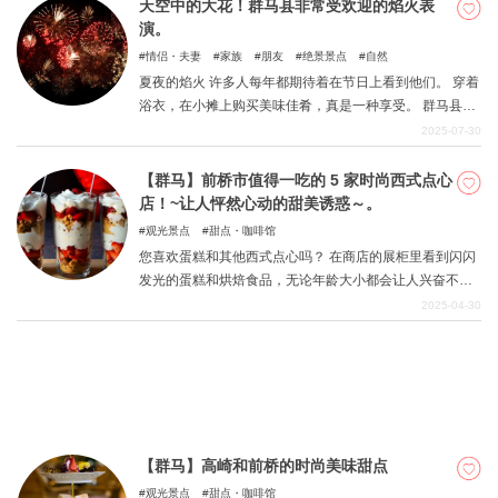
地区作为群马县的观光据点。 本期，我们将对高崎市的此
天空中的大花！群马县非常受欢迎的焰火表
类 "咖啡馆 "进行总结。 请继续阅读，了解从高崎站步行即
演。
可到达的餐厅，这些餐厅提供美味的午餐和甜点。
情侣・夫妻
家族
朋友
绝景景点
自然
夏夜的焰火 许多人每年都期待着在节日上看到他们。 穿着
浴衣，在小摊上购买美味佳肴，真是一种享受。 群马县通
常也会举办许多焰火晚会。 本期精选了其中最受欢迎的作
2025-07-30
品。 您还可以提及附近值得一去的景点。
【群马】前桥市值得一吃的 5 家时尚西式点心
店！~让人怦然心动的甜美诱惑～。
观光景点
甜点・咖啡馆
您喜欢蛋糕和其他西式点心吗？ 在商店的展柜里看到闪闪
发光的蛋糕和烘焙食品，无论年龄大小都会让人兴奋不
已。 本文汇集了群马县前桥市内销售时尚、卡哇伊西式点
2025-04-30
心的店铺清单。 该列表仅限于可以在店内用餐的餐厅，因
此您可以将其作为外出用餐和参观咖啡馆的指南。 亲爱
的，我们很乐意满足您的旅行和驾驶需求。 此外，还提到
了有关优质纪念品的信息。 让我们快速浏览一下。
【群马】高崎和前桥的时尚美味甜点
观光景点
甜点・咖啡馆