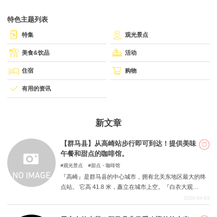
特色主题列表
关於DEEPLOG
特集
观光景点
隐私政策
美食&饮品
活动
联系我们
住宿
购物
网站营运公司
有用的资讯
招募旅游作家
新文章
【群马县】从高崎站步行即可到达！提供美味
午餐和甜点的咖啡馆。
观光景点
甜点・咖啡馆
『高崎』是群马县的中心城市，拥有北关东地区最大的终
点站。 它高 41.8 米，矗立在城市上空。『白衣大观
音』，以绣球花而闻名『清水寺（清水寺）』，以及许多
2026-04-03
其他景点。 由于车站附近有许多住宿设施，许多人都将该