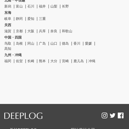
北陆・甲信越
新舄
富山
石川
福井
山梨
长野
东海
岐阜
静冈
爱知
三重
关西
滋賀
京都
大阪
兵库
奈良
和歌山
中国・四国
鸟取
岛根
冈山
广岛
山口
德岛
香川
愛媛
高知
九州・冲绳
福冈
佐贺
长崎
熊本
大分
宮崎
鹿儿岛
冲绳