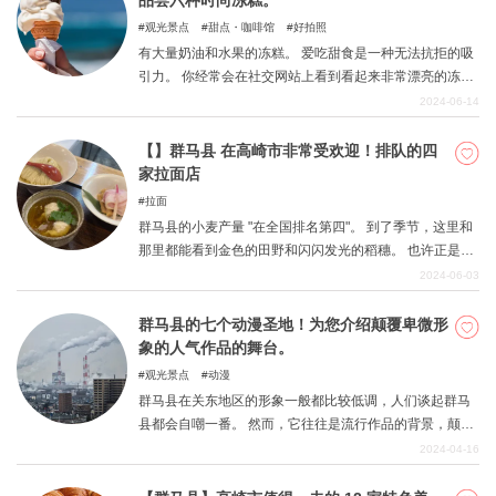
品尝六种时尚冻糕。
观光景点
甜点・咖啡馆
好拍照
有大量奶油和水果的冻糕。 爱吃甜食是一种无法抗拒的吸
引力。 你经常会在社交网站上看到看起来非常漂亮的冻
糕，让人忍不住想吃。 近年来，群马县提供时尚冻糕的店
2024-06-14
铺越来越多。 『』因此，我们在群马县中部的高崎市推出
了冻糕。 本节从视觉和口味两方面总结了最佳推荐。
【】群马县 在高崎市非常受欢迎！排队的四
家拉面店
拉面
群马县的小麦产量 "在全国排名第四"。 到了季节，这里和
那里都能看到金色的田野和闪闪发光的稻穗。 也许正是因
为这样的环境，群马县的人们非常喜欢吃面条。 拉面在该
2024-06-03
县尤其受欢迎。 本期介绍位于群马县中心的高崎市的知名
餐厅。 去品尝美味的拉面吧，排队是不可避免的。
群马县的七个动漫圣地！为您介绍颠覆卑微形
象的人气作品的舞台。
观光景点
动漫
群马县在关东地区的形象一般都比较低调，人们谈起群马
县都会自嘲一番。 然而，它往往是流行作品的背景，颠覆
了这种卑微的形象。 如今，参观自己喜爱的作品的圣地是
2024-04-16
一种有趣的旅行方式，而关东地区的交通也相对便利。