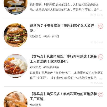
说到美味、时尚和反思性的甜食，大都会地区是必去之
地。这就是您对大都会区的印象，不是吗？ 不过，近年
来，许多漂亮的小店在乡村开张了。 当然，群马县也有很
2025-04-22
多闪光糖果。 这次，拥有时尚甜点的店铺仅限于群马县的
门户『高崎市』和县府『前桥市』。 在驾车或旅行途中享
群马的 7 个美食汉堡！没想到它们又大又好
用甜点。
吃！
观光景点
烤肉・肉料理
2025-04-16
【群马县】从富冈制丝厂步行即可到达！深受
工人喜爱的 3 家美味餐厅。
观光景点
当地知名美食
群马县的世界遗产『富冈制丝厂』. 本期重点介绍在那里工
作的 "女工匠"。 以下是他们喜爱的一些当地美食餐厅。 从
富冈制丝厂步行即可到达所有商店。 首先，我们要解释一
2025-04-04
下女工是什么样的人。
【群马县】购买很多！糕点和面包的直销店和
工厂直销。
观光景点