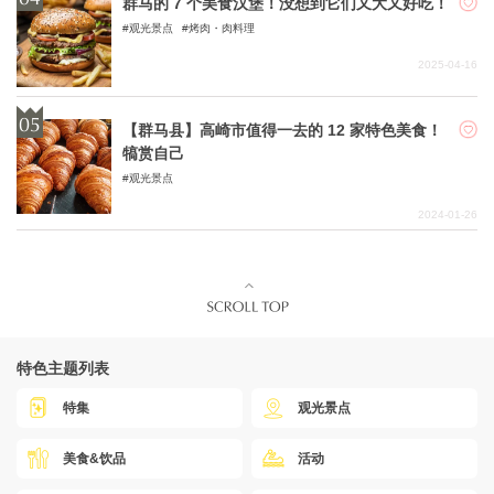
群马的 7 个美食汉堡！没想到它们又大又好吃！
观光景点
烤肉・肉料理
2025-04-16
【群马县】高崎市值得一去的 12 家特色美食！
犒赏自己
观光景点
2024-01-26
特色主题列表
特集
观光景点
美食&饮品
活动