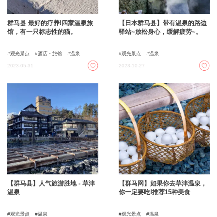
群马县 最好的疗养!四家温泉旅
【日本群马县】带有温泉的路边
馆，有一只标志性的猫。
驿站~放松身心，缓解疲劳~。
观光景点
酒店・旅馆
温泉
观光景点
温泉
2023-05-31
2023-10-27
【群马县】人气旅游胜地 - 草津
【群马网】如果你去草津温泉，
温泉
你一定要吃!推荐15种美食
观光景点
温泉
观光景点
温泉