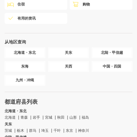
住宿
购物
有用的资讯
从地区查询
北海道・东北
关东
北陆・甲信越
东海
关西
中国・四国
九州・冲绳
都道府县列表
北海道・东北
北海道
青森
岩手
宮城
秋田
山形
福岛
关东
茨城
栃木
群马
埼玉
千叶
东京
神奈川