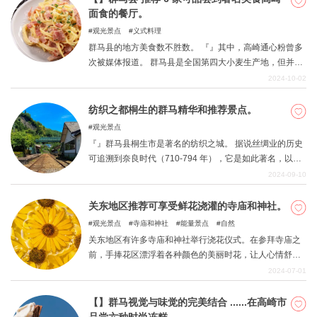
面食的餐厅。
观光景点
义式料理
群马县的地方美食数不胜数。 『』其中，高崎通心粉曾多
次被媒体报道。 群马县是全国第四大小麦生产地，但并不
为人所知。 这使得该县的人们对 "小麦菜 "情有独钟。 正是
2024-10-02
在这样的背景下，面食在高崎开始普及。 本期，我们将介
绍一些品尝高崎面食的最佳地点。
纺织之都桐生的群马精华和推荐景点。
观光景点
『』群马县桐生市是著名的纺织之城。 据说丝绸业的历史
可追溯到奈良时代（710-794 年），它是如此著名，以至
于在县内外家喻户晓。 纺纱业和生产丝线的养蚕业也很盛
2024-09-10
行，市内还有许多历史建筑。 这座美丽的建筑吸引了众多
游客，现已成为著名的旅游景点。 桐生还有许多其他必游
关东地区推荐可享受鲜花浇灌的寺庙和神社。
之地。 本文概述了桐生的景点和推荐游览地。
观光景点
寺庙和神社
能量景点
自然
关东地区有许多寺庙和神社举行浇花仪式。在参拜寺庙之
前，手捧花区漂浮着各种颜色的美丽时花，让人心情舒
畅。有的使用神社或寺庙周围盛开的时令鲜花，不同地方
2024-07-01
的鲜花和设计也大不相同。以下是关东地区可以欣赏到美
丽的手浇花的 10 座寺庙和神社。
【】群马视觉与味觉的完美结合 ......在高崎市