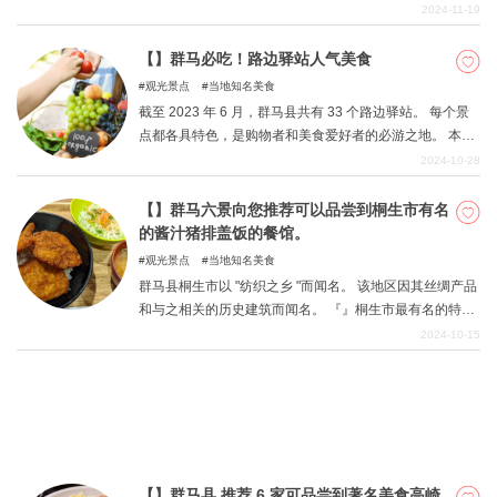
也有很多让咖啡爱好者疯狂的咖啡店。 本报告将专门介绍
2024-11-19
高崎市的情况。 本节将向您介绍本市的一些最佳咖啡店，
您可以利用它来参观咖啡店和咖啡馆。
【】群马必吃！路边驿站人气美食
观光景点
当地知名美食
截至 2023 年 6 月，群马县共有 33 个路边驿站。 每个景
点都各具特色，是购物者和美食爱好者的必游之地。 本
期，我们将重点介绍可以吃到特别 "美味 "食物的路边小
2024-10-28
站。 本节概述了每种食物的推荐食物，并介绍了各景点。
【】群马六景向您推荐可以品尝到桐生市有名
的酱汁猪排盖饭的餐馆。
观光景点
当地知名美食
群马县桐生市以 "纺织之乡 "而闻名。 该地区因其丝绸产品
和与之相关的历史建筑而闻名。 『』桐生市最有名的特色
美食之一是酱汁葛炸面。 在桐生市，标准菜肴是用米饭和
2024-10-15
光滑的酱汁拌在一起的炸猪排，上面不放卷心菜或其他佐
料。 热吃时，酱汁和肉的鲜味会充满你的口腔，让你想吃
多少就吃多少。 本文将为您推荐可以品尝到桐生特色酱汁
猪排盖饭的餐厅。
【】群马县 推荐 6 家可品尝到著名美食高崎