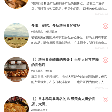
可以购买 B 级产品和翻译产品的销售点。 还有工厂直销
店，可以直接购买商品，无需中间商。 两者的价格都非常
"合理"。 群马县也有几家知名的销售点和工厂直销店。 本
2025-04-01
期重点介绍糖果和面包。 以折扣价购买大量美味食品。
多喝、多吃、多玩群马县的牧场
观光景点
娱乐设施
郁郁葱葱的田园风光非常适合放松身心。 群马县拥有丰富
的农场，部分原因是群山环绕。 在本期中，我们将向您介
绍一系列可提供特别美味食物和活动的景点。 话不多说，
2025-02-13
我们开始吧。
【】群马县高崎市的去处！ 当地人经常光顾
的面包店
观光景点
早饭
群马县是小麦种植区。 有些人可能会对此感到惊讶，但它
的产量很大，在东日本排名第一。 也许正因为如此，人们
对小麦的喜爱似乎很深，消费也很突出。 面粉食品文化已
2025-02-10
在该县许多地方生根发芽，面包店也是琳琅满目。 此外，
这里还有许多闻名遐迩的餐馆商店。 本期我们将特别介绍
【】日本群马县著名的 B 级美食太田炒面
高崎市的人气店铺。 寻找当地人喜爱的口味。
店，太田。
当地知名美食