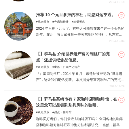
明的 "白根之汤"。 石阶街两旁的商店可以吃喝玩乐，是一
2024-12-18
个具有象征意义的游览胜地。 据说这里是温泉馒头的发源
地，但也有多种说法。 如果您住在伊香保，您一定想在温
推荐 10 个元旦参拜的神社，助您财运亨通。
泉里泡个澡，放松一下。 本文概述了 "带私人浴室的旅
观光景点
寺庙和神社
能量景点
馆"。
2024 年只剩下几天了。有些人可能想在来年过一个金色的
新年。在此，向大家推荐一些关东地区的神社，从东京都
内前往非常方便，对提升财运大有裨益。元旦期间，让我
2024-12-04
们一起参拜财神和生意之神，提升财运吧。
【】群马县 介绍世界遗产富冈制丝厂的亮
点！还提供纪念品信息。
观光景点
世界丶日本文化遗产
『』富冈制丝厂 . 2014 年 6 月，该遗址被登记为 "世界遗
产"，这让我们记忆犹新。 本文将介绍富冈制丝厂的亮点，
包括它是什么以及它曾是什么样的设施。 有关纪念品的信
2024-11-29
息也将汇集于此。
【】群马县高崎市有 7 家咖啡店和咖啡馆，在
这里您可以品尝到别具风味的咖啡。
观光景点
甜点・咖啡馆
咖啡爱好者们，你们最近去咖啡店了吗？ 全国各地的咖啡
店和咖啡馆对咖啡豆和冲泡方法都很讲究。 当然，群马县