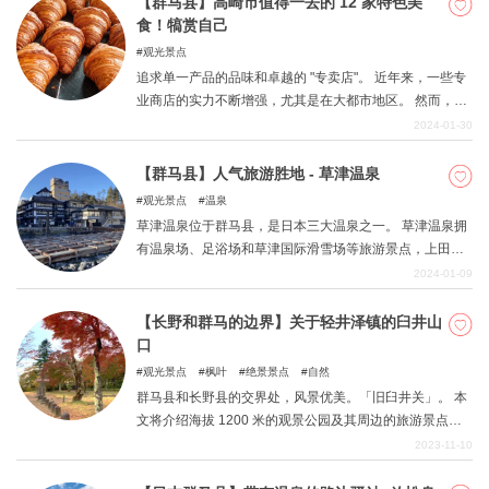
【群马县】高崎市值得一去的 12 家特色美
食！犒赏自己
观光景点
追求单一产品的品味和卓越的 "专卖店"。 近年来，一些专
业商店的实力不断增强，尤其是在大都市地区。 然而，并
非只有在大都市地区才能建立起专业商店。 农村地区正在
2024-01-30
兴起一股新浪潮。 本文主要介绍群马县高崎市的专卖店。
我们提议进行一次 "美食之旅"，参观当地的美味餐厅。 探
【群马县】人气旅游胜地 - 草津温泉
索各地令人眼花缭乱的美食世界。
观光景点
温泉
草津温泉位于群马县，是日本三大温泉之一。 草津温泉拥
有温泉场、足浴场和草津国际滑雪场等旅游景点，上田城
遗址公园和谷川竹索道也位于草津温泉地区。 本文将详细
2024-01-09
介绍草津温泉，它将继续跃居此类热门旅游区的榜首。 如
果您想去草津温泉观光，或者想知道冬季去哪里旅游，我
【长野和群马的边界】关于轻井泽镇的臼井山
们希望这些信息对您有所帮助！
口
观光景点
枫叶
绝景景点
自然
群马县和长野县的交界处，风景优美。「旧臼井关」。 本
文将介绍海拔 1200 米的观景公园及其周边的旅游景点。
轻井泽是避暑胜地，海拔 1200 米，即使在夏季也是一个
2023-11-10
令人心旷神怡的地方。 强烈推荐您来这里换换口味，欣赏