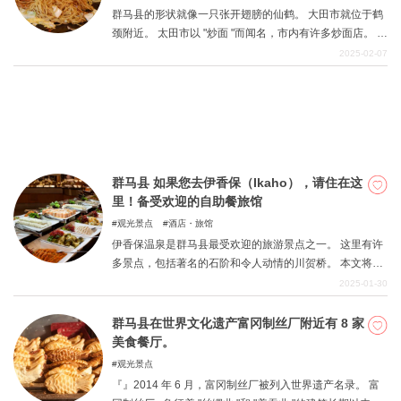
群马县的形状就像一只张开翅膀的仙鹤。 大田市就位于鹤
颈附近。 太田市以 "炒面 "而闻名，市内有许多炒面店。 近
年来，媒体的报道越来越多，也许你们当中有人听说过。
2025-02-07
『』它是一种 B 类美食，具有价廉物美的特点，每家店的
调料和配料都独具特色。 『』在本期中，我们为您精选了
销售太田炒面的推荐店铺。 在这里，从电视上介绍的知名
餐厅到当地久负盛名的餐厅，应有尽有。
群马县 如果您去伊香保（Ikaho），请住在这
里！备受欢迎的自助餐旅馆
观光景点
酒店・旅馆
伊香保温泉是群马县最受欢迎的旅游景点之一。 这里有许
多景点，包括著名的石阶和令人动情的川贺桥。 本文将介
绍伊香保温泉的此类旅馆。 我们精选了一些因美味自助餐
2025-01-30
而备受欢迎的酒店和旅馆。
群马县在世界文化遗产富冈制丝厂附近有 8 家
美食餐厅。
观光景点
『』2014 年 6 月，富冈制丝厂被列入世界遗产名录。 富