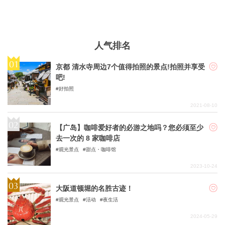
人气排名
京都 清水寺周边7个值得拍照的景点!拍照并享受
吧!
好拍照
2021-08-10
【广岛】咖啡爱好者的必游之地吗？您必须至少
去一次的 8 家咖啡店
观光景点
甜点・咖啡馆
2023-10-24
大阪道顿堀的名胜古迹！
观光景点
活动
夜生活
2024-05-29