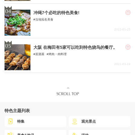
冲绳7个必吃的特色美食!
当地知名美食
2022-01-25
大阪 在梅田有5家可以吃到特色烧鸟的餐厅。
居酒屋
烤肉・肉料理
2021-03-19
特色主题列表
特集
观光景点