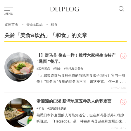
媒体首页
美食&饮品
和食
我的最爱
关於「美食&饮品」「和食」的文章
TOP
【】群马县 像布一样！推荐六家桐生市特产
"绳面 "餐厅。
区域
观光景点
和食
当地知名美食
『』您知道群马县桐生市的当地美食弦子面吗？ 它与一般
作为 "乌冬面 "食用的乌冬面不同，形状更宽。 乍一看，它
特色主题
就像一块布，因此，它已成为一种著名的特色美食，因其
2025-01-07
有趣的外观而经常被媒体介绍。 在本文中，我们将为您推
荐几家可以品尝到这种线面的餐厅。
滑溜溜的口渴 新泻地区五种诱人的荞麦面
简体中文
和食
当地知名美食
USD
熟悉日本荞麦面的人可能知道它，但在新泻县以外却很少
听说过。「Hegisoba」是一种在新泻县诞生和发展起来的
荞麦面，是当地常见的美味佳肴。这是在新泻县诞生和发
2024-04-17