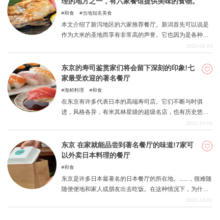
理的地方之一，有六家餐馆提供美味的食物。
和食
当地知名美食
本文介绍了新泻地区的六家推荐餐厅。新潟首先可以说是
作为大米的圣地而享有非常高的声誉。它也因为是各种品
牌大米的圣地而闻名全国。而且，由于靠近日本海，你不
2022-02-24
能忘记在其他地方吃不到的海鲜和新鲜的饭菜。日本美食
尤其以其美味的大米和来自日本本土的新鲜食材而闻名。
东京的寿司鉴赏家们将会留下深刻的印象!七
勾起许多日本人兴趣的美味菜肴是必不可少的。这是一个
家最受欢迎的著名餐厅
令人愉快的城市，其美食即使是来度假的游客也应该至少
海鲜料理
和食
尝试一次。我们希望你能享受到美味的食物。
在东京有许多代表日本的高端寿司店。它们不断与时俱
进，风格各异，有米其林星级的超级名店，也有历史悠久
的老字号，还有融合了日本和西方文化的创新风格SUSHI
2021-10-04
。在这一期中，我们选择了七家受欢迎的著名餐厅，它们
的美味让寿司鉴赏家也为之赞叹。此外，我们还收集了尽
东京 在家就能品尝到著名餐厅的味道!7家可
可能多的外卖餐厅，这对于这些难以外出就餐的日子来说
以外卖日本料理的餐厅
是再好不过了，所以当你想吃寿司时，请参考这些餐厅。
和食
东京是许多日本最著名的日本餐厅的所在地。......，很难随
随便便地和家人或朋友出去吃饭。在这种情况下，为什么
不好好利用外卖和送餐服务，在自己家里舒适地享受著名
2021-10-01
餐厅的味道呢？即使餐厅的价格太高，你无法负担，你也