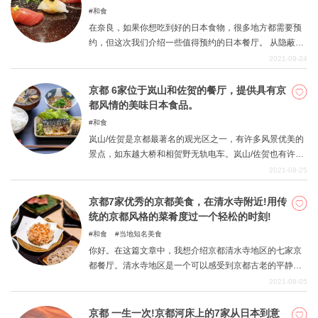
和食
在奈良，如果你想吃到好的日本食物，很多地方都需要预
约，但这次我们介绍一些值得预约的日本餐厅。 从隐蔽的
地方到酒店里的日本餐厅，从容易到达的地方到更复杂的
2021-09-24
地方，无论如何，这些都是你可以享受到美味日本食物的
地方。 请亲自去试试。
京都 6家位于岚山和佐贺的餐厅，提供具有京
都风情的美味日本食品。
和食
岚山/佐贺是京都最著名的观光区之一，有许多风景优美的
景点，如东越大桥和相贺野无轨电车。岚山/佐贺也有许多
美味的日本餐厅，可以让人感受到京都的味道。京都的典
2021-08-25
型美食之一是京都凉拌菜。京都料理指的是日本料理的一
个音节，是伴随着宫廷文化和禅宗文化的历史背景而形成
京都7家优秀的京都美食，在清水寺附近!用传
的。你可能听说过怀石料理和素食料理。同样不容错过的
统的京都风格的菜肴度过一个轻松的时刻!
还有被称为京都传统家常菜的Obanzai。这里有六家餐
和食
当地知名美食
厅，你可以在那里享受到带有京都特色的美味日本食品。
你好。在这篇文章中，我想介绍京都清水寺地区的七家京
都餐厅。清水寺地区是一个可以感受到京都古老的平静和
传统的地区，在那里你可以享受到非常具有京都特色的观
2021-08-05
光旅游。在京都典型的古朴氛围中提供的京都美食是极好
的。我们希望您能享受到京都的传统美食。
京都 一生一次!京都河床上的7家从日本到意