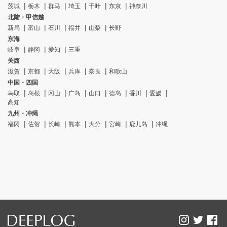
茨城
栃木
群马
埼玉
千叶
东京
神奈川
北陆・甲信越
新舄
富山
石川
福井
山梨
长野
东海
岐阜
静冈
爱知
三重
关西
滋賀
京都
大阪
兵库
奈良
和歌山
中国・四国
鸟取
岛根
冈山
广岛
山口
德岛
香川
愛媛
高知
九州・冲绳
福冈
佐贺
长崎
熊本
大分
宮崎
鹿儿岛
冲绳