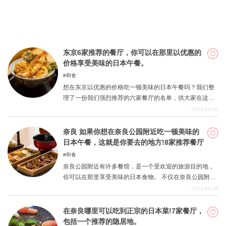
可以通过外卖轻松享受正宗的日本料理。我们选择了七家
在东京最好的日本餐厅，提供外卖和送餐服务。无论你去
哪里
东京6家推荐的餐厅，你可以在那里以优惠的
价格享受美味的日本午餐。
和食
想在东京以优惠的价格吃一顿美味的日本午餐吗？我们整
理了一份我们强烈推荐的六家餐厅的名单，供大家在这种
场合使用。日本食品有许多不同的流派，包括日本料理、
2021-09-30
Kappo（日本料理）、日本居酒屋（日本风格的酒吧）和
特色餐厅。白天和晚上的价格范围也完全不同。我们根据
奈良 如果你想在奈良公园附近吃一顿美味的
各地区的特点，收集了一些物美价廉、味道鲜美、便于游
日本午餐，这就是你要去的地方!8家推荐餐厅
览的日本餐厅。在选择餐厅时，请将它们作为参考。
和食
奈良公园附近有许多餐馆，是一个受欢迎的旅游目的地，
你可以在那里享受美味的日本食物。 不仅在奈良公园附
近，而且在奈良公园内也有一些餐馆和旅馆（日式餐
2021-09-28
厅），所有这些都被誉为美味，但这里有一些最好的地方
可以品尝到它们。 在奈良公园观光时，可将其作为参考。
在奈良哪里可以吃到正宗的日本菜!7家餐厅，
包括一个推荐的隐居地。