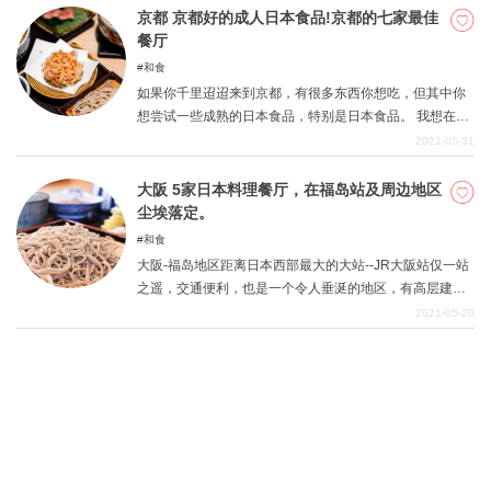
京都 京都好的成人日本食品!京都的七家最佳
餐厅
和食
如果你千里迢迢来到京都，有很多东西你想吃，但其中你
想尝试一些成熟的日本食品，特别是日本食品。 我想在京
都吃到美味的日本料理!当你想在京都吃到美味的日本食物
2021-05-31
时，这里有一些餐厅可以去看看。 所有的米其林星级餐厅
都在其中，而且都值得一游。 试试成年人的口味。
大阪 5家日本料理餐厅，在福岛站及周边地区
尘埃落定。
和食
大阪-福岛地区距离日本西部最大的大站--JR大阪站仅一站
之遥，交通便利，也是一个令人垂涎的地区，有高层建
筑、公寓和时尚商店。 当然，这里也有许多美食餐厅和各
2021-05-20
种各样的商店。 在这一期中，我们重点介绍了大阪福岛的
一些最受欢迎的餐馆，在那里你可以在日本餐馆里吃饭和
放松。 你会想去这些餐厅吃午餐或晚餐。当你去大阪的福
岛时，请把它们作为参考。