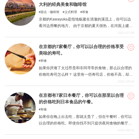
大利的经典美食和咖啡馆
甜点・咖啡馆
义式料理
和食
京都的Kawayuka是指地板建在清澈的溪流上，你可以边
看河边用餐的地方。 由于京都的夏天很热，在河面上建造
一个楼层，让人们可以在上面用餐，也意味着他们可以在
2021-07-08
一个更凉爽的环境中享受美食。 特别是，许多kawadoko
沿着加茂河和木船河一字排开，甚至有kawadoko餐厅的地
在京都的7家餐厅，你可以以合理的价格享受
位。如果晚餐太贵，你也可以在午餐时享受kawadoko。我
美味的寿司。
们已经收集了一些在京都可以享受这种kawadoko的最好的
和食
餐厅，以及容易到达的kawadoko，所以如果你变得有兴
如果你厌倦了太过昂贵和非同寻常的食物，那么以合理的
趣，可以尝试在京都著名的kawadoko用餐。
价格吃寿司怎么样？ 这里有一些寿司店，价格不高，却很
舒适，但会让你觉得自己在京都，所以当你觉得想快速吃
2021-06-02
寿司的时候可以去那里。 所有的餐厅都提供高价的食物，
所以你可以确信你的胃和心灵都会得到极大的满足!
在京都有7家日本餐厅，你可以在那里以合理
的价格吃到日本食品的午餐。
和食
如果你在晚上出去吃，那就太贵了，但在午餐时，你可以
以合理的价格吃。即使你找不到只提供夜间食物的餐厅，
我们也会介绍一些也提供午餐的餐厅，当你想在京都吃日
2021-06-01
本料理时，你可以试试。