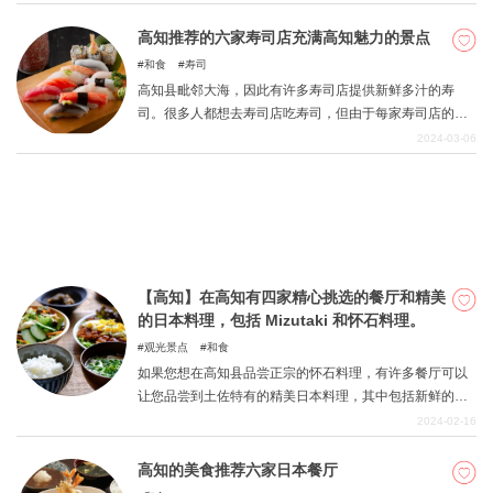
展起来的一种荞麦面，也是该地区常见的地方美食。
「Hegi」是作为荞麦面身份的容器。「据说这个名字是动
高知推荐的六家寿司店充满高知魅力的景点
词 hagu」的音译，顾名思义，使用的是木板。它就像「彩
和食
寿司
关於DEEPLOG
色荞麦面」，其中「笸箩」被「Hegi」所取代。这种荞麦
高知县毗邻大海，因此有许多寿司店提供新鲜多汁的寿
面还有一个特点：光滑的荞麦面与作为粘合剂的funori排列
隐私政策
司。很多人都想去寿司店吃寿司，但由于每家寿司店的特
在一起，就像美丽的纺织品。它是当地的一种荞麦面，具
色都很吸引人，所以在寻找寿司店时有太多的选择。 在这
2024-03-06
联系我们
有独特的口味和外观。本期，我们在荞麦面的故乡--新泻县
里，我们将为您介绍一些寿司店，包括舒适的餐厅、午餐
挑选了五家受欢迎的荞麦面餐厅。敬请品尝。
网站营运公司
推荐餐厅和稍微高档一些的餐厅，在这里您可以体验到风
格各异的高知魅力。 如果您去高知，首先要做的就是品尝
招募旅游作家
寿司！ 找到一家您感兴趣的寿司店，然后前往品尝。
【高知】在高知有四家精心挑选的餐厅和精美
的日本料理，包括 Mizutaki 和怀石料理。
观光景点
和食
如果您想在高知县品尝正宗的怀石料理，有许多餐厅可以
让您品尝到土佐特有的精美日本料理，其中包括新鲜的海
鲜和时令蔬菜。正宗的怀石料理听起来可能很贵，但我们
2024-02-16
在这里精心挑选了四家餐厅，让您以最合理的价格品尝到
真正的美味佳肴。 这里有三家很棒的旅馆餐厅，提供的菜
高知的美食推荐六家日本餐厅
肴不仅味道好，而且外观也很美，在这里您可以静静地品