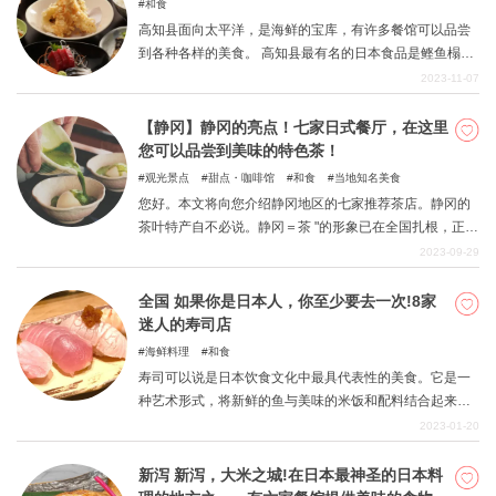
和食
尝美食，感受宁静与祥和。 本节将介绍可以品尝到美味日
高知县面向太平洋，是海鲜的宝库，有许多餐馆可以品尝
本料理的餐厅，其中还穿插了据说坂本龙马错过的著名麂
到各种各样的美食。 高知县最有名的日本食品是鲣鱼榻榻
子餐厅。
米和鳗鱼。 日本料理的另一个魅力在于它使用了从未食用
2023-11-07
过的特殊食材，例如utsubo 菜肴和高知县特有的地方菜
肴。 在此，我们为您介绍仅在高知县才能找到的众多日本
【静冈】静冈的亮点！七家日式餐厅，在这里
餐厅。
您可以品尝到美味的特色茶！
观光景点
甜点・咖啡馆
和食
当地知名美食
您好。本文将向您介绍静冈地区的七家推荐茶店。静冈的
茶叶特产自不必说。静冈＝茶 "的形象已在全国扎根，正因
为是特产，所以游客们总是趋之若鹜。此外，这里还充满
2023-09-29
了日本风情，您可以尽情享受与众不同的传统轻松氛围。
请以本文为指南，品尝具有静冈代表性的茶。
全国 如果你是日本人，你至少要去一次!8家
迷人的寿司店
海鲜料理
和食
寿司可以说是日本饮食文化中最具代表性的美食。它是一
种艺术形式，将新鲜的鱼与美味的米饭和配料结合起来。
大型传送带式寿司连锁店的兴起已经给人一种印象，那就
2023-01-20
是寿司已经变得更受大众欢迎了，但有时你只想享受由工
匠制作的正宗寿司。在这一期中，我们在日本各地选择了
新泻 新泻，大米之城!在日本最神圣的日本料
八家受欢迎和有吸引力的寿司店。请您亲自尝试一下。