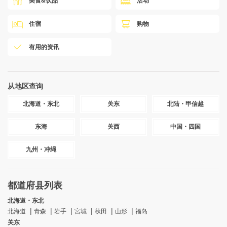
美食&饮品
活动
住宿
购物
有用的资讯
从地区查询
北海道・东北
关东
北陆・甲信越
东海
关西
中国・四国
九州・冲绳
都道府县列表
北海道・东北
北海道
青森
岩手
宮城
秋田
山形
福岛
关东