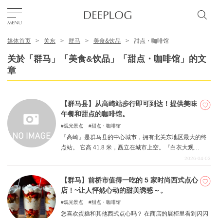
媒体首页
关东
群马
美食&饮品
甜点・咖啡馆
我的最爱
关於「群马」「美食&饮品」「甜点・咖啡馆」的文
章
TOP
【群马县】从高崎站步行即可到达！提供美味
区域
午餐和甜点的咖啡馆。
观光景点
甜点・咖啡馆
『高崎』是群马县的中心城市，拥有北关东地区最大的终
特色主题
点站。 它高 41.8 米，矗立在城市上空。『白衣大观
音』，以绣球花而闻名『清水寺（清水寺）』，以及许多
2026-04-03
其他景点。 由于车站附近有许多住宿设施，许多人都将该
简体中文
地区作为群马县的观光据点。 本期，我们将对高崎市的此
【群马】前桥市值得一吃的 5 家时尚西式点心
USD
类 "咖啡馆 "进行总结。 请继续阅读，了解从高崎站步行即
店！~让人怦然心动的甜美诱惑～。
可到达的餐厅，这些餐厅提供美味的午餐和甜点。
观光景点
甜点・咖啡馆
您喜欢蛋糕和其他西式点心吗？ 在商店的展柜里看到闪闪