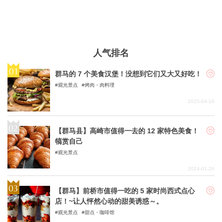
人气排名
群马的 7 个美食汉堡！没想到它们又大又好吃！
观光景点
烤肉・肉料理
2025-04-16
【群马县】高崎市值得一去的 12 家特色美食！
犒赏自己
观光景点
2024-01-26
【群马】前桥市值得一吃的 5 家时尚西式点心
店！~让人怦然心动的甜美诱惑～。
观光景点
甜点・咖啡馆