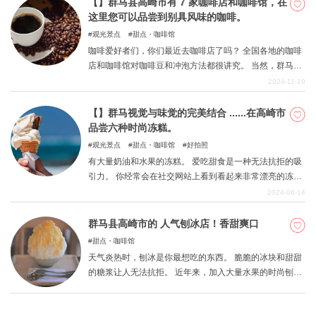
【】群马县高崎市有 7 家咖啡店和咖啡馆，在
这里您可以品尝到别具风味的咖啡。
观光景点
甜点・咖啡馆
咖啡爱好者们，你们最近去咖啡店了吗？ 全国各地的咖啡
店和咖啡馆对咖啡豆和冲泡方法都很讲究。 当然，群马县
也有很多让咖啡爱好者疯狂的咖啡店。 本报告将专门介绍
2024-11-19
高崎市的情况。 本节将向您介绍本市的一些最佳咖啡店，
您可以利用它来参观咖啡店和咖啡馆。
【】群马视觉与味觉的完美结合 ......在高崎市
品尝六种时尚冻糕。
观光景点
甜点・咖啡馆
好拍照
有大量奶油和水果的冻糕。 爱吃甜食是一种无法抗拒的吸
引力。 你经常会在社交网站上看到看起来非常漂亮的冻
糕，让人忍不住想吃。 近年来，群马县提供时尚冻糕的店
2024-06-14
铺越来越多。 『』因此，我们在群马县中部的高崎市推出
了冻糕。 本节从视觉和口味两方面总结了最佳推荐。
群马县高崎市的 人气刨冰店！香甜爽口
甜点・咖啡馆
天气炎热时，刨冰是你最想吃的东西。 脆脆的冰块和甜甜
的糖浆让人无法抗拒。 近年来，加入大量水果的时尚刨冰
越来越多。 本文概述了群马县高崎市提供刨冰的商店。 请
参考以下信息。