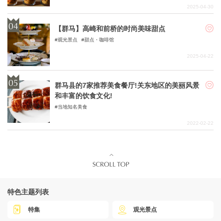
2025-04-30
【群马】高崎和前桥的时尚美味甜点
观光景点
甜点・咖啡馆
2025-04-22
群马县的7家推荐美食餐厅!关东地区的美丽风景
和丰富的饮食文化!
当地知名美食
2022-02-22
特色主题列表
特集
观光景点