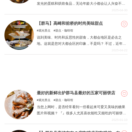
发光的蛋糕和烘焙食品，无论年龄大小都会让人兴奋不
已。 本文汇集了群马县前桥市内销售时尚、卡哇伊西式点
2025-04-30
心的店铺清单。 该列表仅限于可以在店内用餐的餐厅，因
关於DEEPLOG
此您可以将其作为外出用餐和参观咖啡馆的指南。 亲爱
【群马】高崎和前桥的时尚美味甜点
的，我们很乐意满足您的旅行和驾驶需求。 此外，还提到
隐私政策
观光景点
甜点・咖啡馆
了有关优质纪念品的信息。 让我们快速浏览一下。
说到美味、时尚和反思性的甜食，大都会地区是必去之
联系我们
地。这就是您对大都会区的印象，不是吗？ 不过，近年
网站营运公司
来，许多漂亮的小店在乡村开张了。 当然，群马县也有很
2025-04-22
多闪光糖果。 这次，拥有时尚甜点的店铺仅限于群马县的
招募旅游作家
门户『高崎市』和县府『前桥市』。 在驾车或旅行途中享
用甜点。
最好的新鲜出炉群马县最好的五家可丽饼店
观光景点
甜点・咖啡馆
当您上网时，是否经常看到一些看起来可爱又美味的糖果
图片和视频？ 『』很多人尤其喜欢能吃又能吃的可丽饼。
本文将介绍群马县的几家最佳可丽饼店。 我们精心挑选了
2025-01-10
对面团和奶油有特殊要求的店铺。 那我们就开始吧。