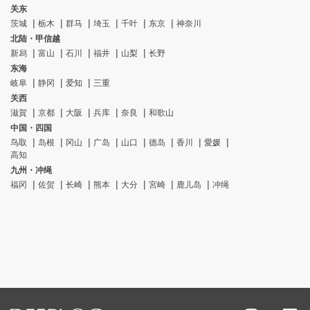
关东
茨城
栃木
群马
埼玉
千叶
东京
神奈川
北陆・甲信越
新舄
富山
石川
福井
山梨
长野
东海
岐阜
静冈
爱知
三重
关西
滋賀
京都
大阪
兵库
奈良
和歌山
中国・四国
鸟取
岛根
冈山
广岛
山口
德岛
香川
愛媛
高知
九州・冲绳
福冈
佐贺
长崎
熊本
大分
宮崎
鹿儿岛
冲绳