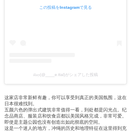
この投稿をInstagramで見る
𝑖𝑘𝑢𝑦(@____e.ttal)がシェアした投稿
这家店非常新鲜有趣，你可以享受到真正的美国氛围，这在
日本很难找到。
五颜六色的弹出式建筑非常值得一看，到处都是闪光点。纪
念品商店、服装店和饮食店都以美国风格完成，非常可爱。
即使是主题公园也没有创造出如此彻底的空间。
这是一个迷人的地方，冲绳的历史和地理特征在这里得到充