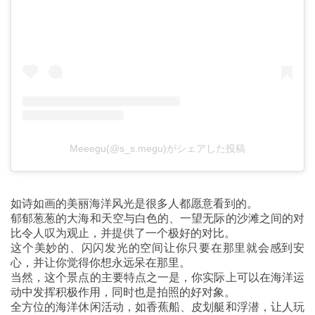
Meeegu(@s_s.megu)がシェアした投稿
如诗如画的美丽海洋风光是很多人都愿意看到的。
郁郁葱葱的大海和天空与白色的、一望无际的沙滩之间的对
比令人叹为观止，并提供了一个极好的对比。
这个美妙的、闪闪发光的空间让你只要在那里就会感到安
心，并让你觉得你想永远呆在那里。
当然，这个景点的主要特点之一是，你实际上可以在海洋运
动中发挥积极作用，同时也是拍照的好对象。
全方位的海洋休闲活动，如香蕉船、皮划艇和浮潜，让人玩