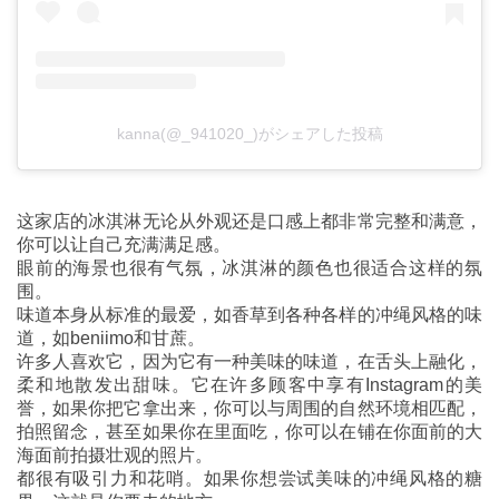
kanna(@_941020_)がシェアした投稿
这家店的冰淇淋无论从外观还是口感上都非常完整和满意，
你可以让自己充满满足感。
眼前的海景也很有气氛，冰淇淋的颜色也很适合这样的氛
围。
味道本身从标准的最爱，如香草到各种各样的冲绳风格的味
道，如beniimo和甘蔗。
许多人喜欢它，因为它有一种美味的味道，在舌头上融化，
柔和地散发出甜味。它在许多顾客中享有Instagram的美
誉，如果你把它拿出来，你可以与周围的自然环境相匹配，
拍照留念，甚至如果你在里面吃，你可以在铺在你面前的大
海面前拍摄壮观的照片。
都很有吸引力和花哨。如果你想尝试美味的冲绳风格的糖