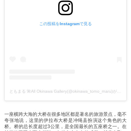
この投稿をInstagramで見る
ともまる 🌺All Okinawa Gallery(@okinawa_tomo_maru)がシェアした投稿
一座横跨大海的大桥在很多地区都是著名的旅游景点，毫不
夸张地说，这里的伊拉布大桥是冲绳县扮演这个角色的大
桥。桥的总长度超过3公里，是全国最长的五座桥之一。在