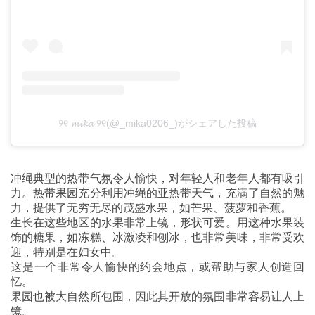
୨୧ 𝓶𝓲𝓴𝓪 ୨୧(@_mika0206_)がシェアした投稿
冲绳典型的热带气氛令人愉快，对年轻人和老年人都有吸引
力。热带果园充分利用冲绳的亚热带天气，充满了自然的魅
力，提供了无穷无尽的茂盛水果，如芒果、菠萝和香蕉。
生长在这些地区的水果非常上镜，形状可爱。用这种水果装
饰的糖果，如冻糕、冰激凌和刨冰，也非常美味，非常受欢
迎，特别是在妇女中。
这是一个非常令人愉快的约会地点，或帮助与家人创造回
忆。
果园也被大自然所包围，因此其开放的氛围非常容易让人上
镜。