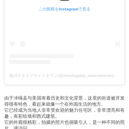
この投稿をInstagramで見る
港川ステイツサイドタウン(@minatogawa_statesidetown)がシェアした投稿
由于冲绳县与美国有着历史和文化背景，这里的街道被开发
得很有特色，看起来就像一个在外国生活的地方。
它已经成为当地人非常受欢迎的魅力住宅区，非常漂亮和有
趣，有彩绘墙和西式建筑。
它的外观很精彩，拍摄的照片也很吸引人，是一种不同的照
片。请访问。