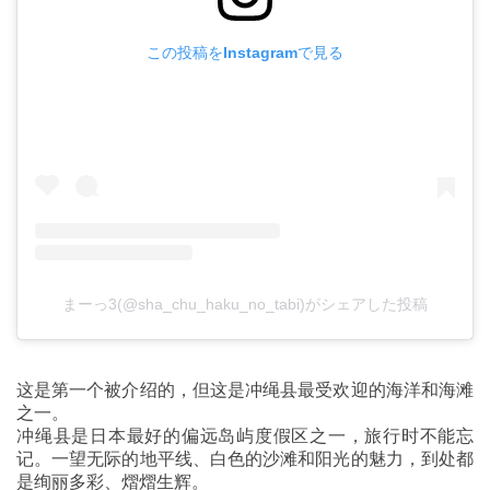
この投稿をInstagramで見る
まーっ3(@sha_chu_haku_no_tabi)がシェアした投稿
这是第一个被介绍的，但这是冲绳县最受欢迎的海洋和海滩
之一。
冲绳县是日本最好的偏远岛屿度假区之一，旅行时不能忘
记。一望无际的地平线、白色的沙滩和阳光的魅力，到处都
是绚丽多彩、熠熠生辉。