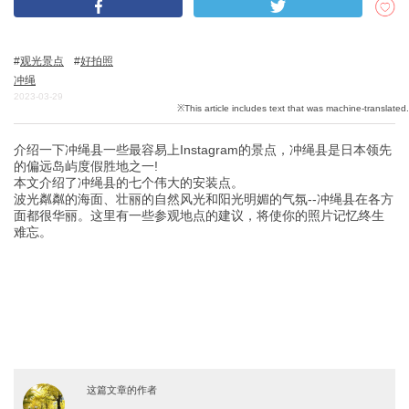
观光景点
好拍照
关於DEEPLOG
冲绳
隐私政策
2023-03-29
联系我们
介绍一下冲绳县一些最容易上Instagram的景点，冲绳县是日本领先
网站营运公司
的偏远岛屿度假胜地之一!
招募旅游作家
本文介绍了冲绳县的七个伟大的安装点。
波光粼粼的海面、壮丽的自然风光和阳光明媚的气氛--冲绳县在各方
面都很华丽。这里有一些参观地点的建议，将使你的照片记忆终生
难忘。
这篇文章的作者