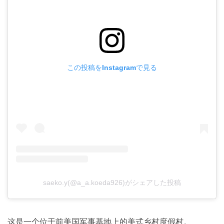
この投稿をInstagramで見る
saeko.y(@a_a.koeda926)がシェアした投稿
这是一个位于前美国军事基地上的美式乡村度假村。