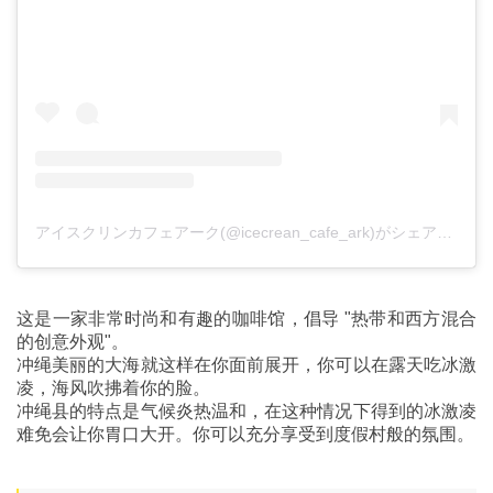
アイスクリンカフェアーク(@icecrean_cafe_ark)がシェアした投稿
这是一家非常时尚和有趣的咖啡馆，倡导 "热带和西方混合
的创意外观"。
冲绳美丽的大海就这样在你面前展开，你可以在露天吃冰激
凌，海风吹拂着你的脸。
冲绳县的特点是气候炎热温和，在这种情况下得到的冰激凌
难免会让你胃口大开。你可以充分享受到度假村般的氛围。