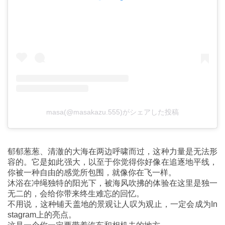
masa(@masakazu.555)がシェアした投稿
郁郁葱葱、清澈的大海在两边呼啸而过，这种力量是无法形
容的。它是如此强大，以至于你觉得你好像在追逐地平线，
你被一种自由的感觉所包围，就像你在飞一样。
沐浴在冲绳独特的阳光下，被海风吹拂的体验在这里是独一
无二的，会给你带来终生难忘的回忆。
不用说，这种铺天盖地的景观让人叹为观止，一定会成为In
stagram上的亮点。