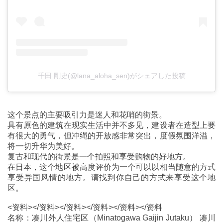
千田 剛史(@lana_aloha_sen)がシェアした投稿
这个景点的主要吸引力是迷人和花哨的街景。
具有原色的建筑在现实生活中并不多见，建设者在造型上要
有很大的勇气，但冲绳的开放感非常突出，度假氛围洋溢，
将一切升华为美好。
复古和现代的街景是一个拍照和享受购物的好地方。
在日本，这个地区被高度评价为一个可以以相当随意的方式
享受异国风情的地方。请找到你自己的方式来享受这个地
区。
<资料></资料></资料></资料></资料></资料
名称：凑川外人住宅区（Minatogawa Gaijin Jutaku） 凑川