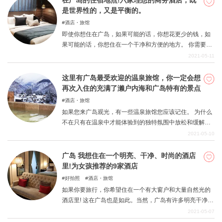
在广岛的住宿地点!六家理想的商务酒店，既
是世界性的，又是平衡的。
酒店・旅馆
即使你想住在广岛，如果可能的话，你想花更少的钱，如
果可能的话，你想住在一个干净和方便的地方。 你需要的
是一个平衡的、具有成本效益的商务酒店。在这里，我们
2021-05-11
收集了一些具有成本效益，但又平衡和令人满意的商务酒
店的选择! 当您来广岛旅游或商务时，请参考这些资料。
这里有广岛最受欢迎的温泉旅馆，你一定会想
再次入住的充满了濑户内海和广岛特有的景点
酒店・旅馆
如果您来广岛观光，有一些温泉旅馆您应该记住。 为什么
不在只有在温泉中才能体验到的独特氛围中放松和缓解日
常疲劳呢？ 沐浴在温泉中，欣赏濑户内海的美景，会给你
2021-05-10
留下非凡的回忆。 在这一期中，我们收集了此类广岛特有
的温泉旅馆。
广岛 我想住在一个明亮、干净、时尚的酒店
里!为女孩推荐的9家酒店
好拍照
酒店・旅馆
如果你要旅行，你希望住在一个有大窗户和大量自然光的
酒店里! 这在广岛也是如此。当然，广岛有许多明亮干净的
酒店，即使它们不是高档酒店或新酒店。 这里有一些明亮
2021-05-07
而干净的酒店，位于方便观光的位置。它们都有点豪华而