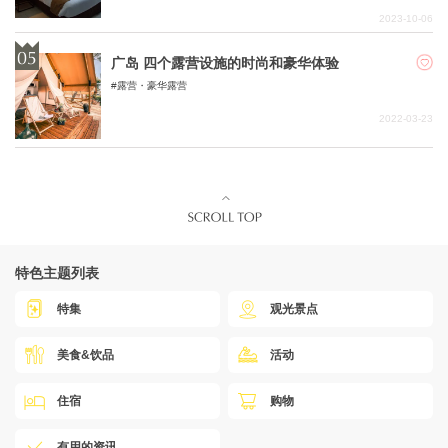
2023-10-06
广岛 四个露营设施的时尚和豪华体验
露营・豪华露营
2022-03-23
特色主题列表
特集
观光景点
美食&饮品
活动
住宿
购物
有用的资讯