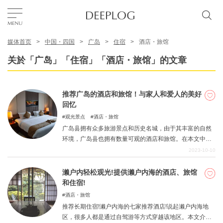
媒体首页
中国・四国
广岛
住宿
酒店・旅馆
我的最爱
关於「广岛」「住宿」「酒店・旅馆」的文章
TOP
推荐广岛的酒店和旅馆！与家人和爱人的美好
回忆
区域
观光景点
酒店・旅馆
广岛县拥有众多旅游景点和历史名城，由于其丰富的自然
环境，广岛县也拥有数量可观的酒店和旅馆。在本文中，
特色主题
我们精心挑选了从鲜为人知的地方到热门景点的各类酒店
2023-10-10
和旅馆。请阅读本文，留下最美好的旅行回忆。
濑户内轻松观光!提供濑户内海的酒店、旅馆
简体中文
和住宿!
USD
酒店・旅馆
推荐长期住宿!濑户内海的七家推荐酒店!说起濑户内海地
区，很多人都是通过自驾游等方式穿越该地区。本文介绍