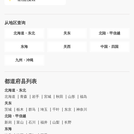
从地区查询
北海道・东北
关东
北陆・甲信越
东海
关西
中国・四国
九州・冲绳
都道府县列表
北海道・东北
北海道
青森
岩手
宮城
秋田
山形
福岛
关东
茨城
栃木
群马
埼玉
千叶
东京
神奈川
北陆・甲信越
新舄
富山
石川
福井
山梨
长野
东海