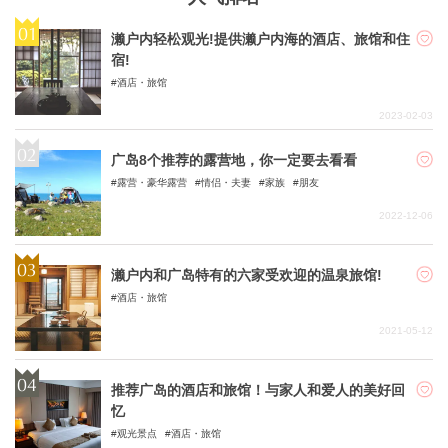
濑户内轻松观光!提供濑户内海的酒店、旅馆和住
宿!
酒店・旅馆
2023-02-03
广岛8个推荐的露营地，你一定要去看看
露营・豪华露营
情侣・夫妻
家族
朋友
2022-12-06
濑户内和广岛特有的六家受欢迎的温泉旅馆!
酒店・旅馆
2021-05-12
推荐广岛的酒店和旅馆！与家人和爱人的美好回
忆
观光景点
酒店・旅馆