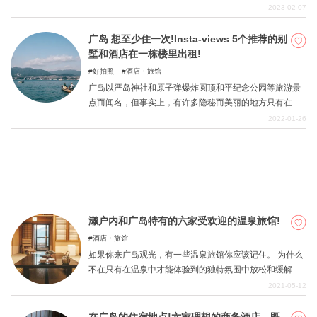
的酒店种类繁多，有漂亮的日式旅馆，也有价格合理的酒
2023-02-07
店，所以可以根据不同的需求推荐濑户内地区的观光。
广岛 想至少住一次!Insta-views 5个推荐的别
关於DEEPLOG
墅和酒店在一栋楼里出租!
隐私政策
好拍照
酒店・旅馆
广岛以严岛神社和原子弹爆炸圆顶和平纪念公园等旅游景
联系我们
点而闻名，但事实上，有许多隐秘而美丽的地方只有在广
网站营运公司
岛才能看到，因为广岛拥有丰富的自然环境，并且面向濑
2022-01-26
户内海。在这一期中，我们将介绍五个这样的被大自然包
招募旅游作家
围的隐蔽之处，在那里你可以不用担心周围的环境，度过
一段轻松的时光。
濑户内和广岛特有的六家受欢迎的温泉旅馆!
酒店・旅馆
如果你来广岛观光，有一些温泉旅馆你应该记住。 为什么
不在只有在温泉中才能体验到的独特氛围中放松和缓解日
常疲劳呢？ 沐浴在温泉中，欣赏濑户内海的美景，会给你
2021-05-12
留下非凡的回忆。 在这一期中，我们收集了此类广岛特有
的温泉旅馆。