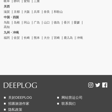
岐阜
静冈
爱知
三重
关西
滋賀
京都
大阪
兵库
奈良
和歌山
中国・四国
鸟取
岛根
冈山
广岛
山口
德岛
香川
愛媛
高知
九州・冲绳
福冈
佐贺
长崎
熊本
大分
宮崎
鹿儿岛
冲绳
关於DEEPLOG
网站营运公司
招募旅游作家
联系我们
隐私政策