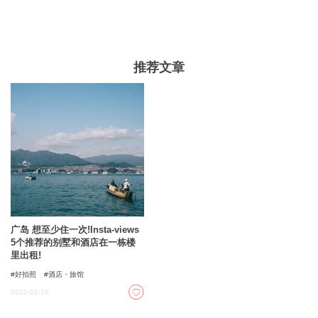
又合理，很适合女孩子的旅行。所有的酒店都提供了在观
光时享受广岛的好方法，所有的酒店都是很好的酒店，可
以提高你的精神，使你的旅行更加精彩。
推荐文章
广岛 想至少住一次!Insta-views
5个推荐的别墅和酒店在一栋楼
里出租!
好拍照
酒店・旅馆
2022-01-26