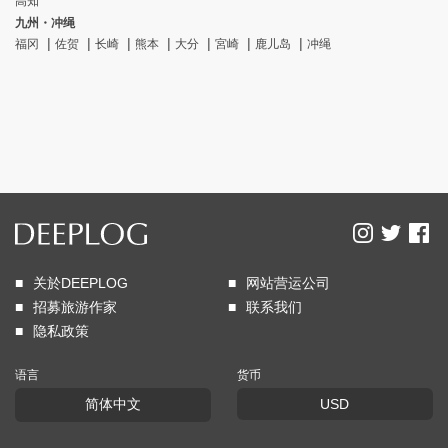
高知
九州・冲绳
福冈
佐贺
长崎
熊本
大分
宮崎
鹿儿岛
冲绳
关於DEEPLOG
网站营运公司
招募旅游作家
联系我们
隐私政策
语言
货币
简体中文
USD