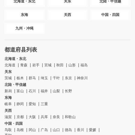
北海道・东北
关东
北陆・甲信越
东海
关西
中国・四国
九州・冲绳
都道府县列表
北海道・东北
北海道
青森
岩手
宮城
秋田
山形
福岛
关东
茨城
栃木
群马
埼玉
千叶
东京
神奈川
北陆・甲信越
新舄
富山
石川
福井
山梨
长野
东海
岐阜
静冈
爱知
三重
关西
滋賀
京都
大阪
兵库
奈良
和歌山
中国・四国
鸟取
岛根
冈山
广岛
山口
德岛
香川
愛媛