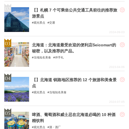
【】札幌 7 个可乘坐公共交通工具前往的推荐旅
游景点
观光景点
交通
2024-09-03
北海道：北海道最受欢迎的便利店Seicomart的
秘密，以及推荐的产品。
当地知名美食
伴手礼
2023-04-06
【】北海道 钏路地区推荐的 12 个旅游和美食景
点
观光景点
当地知名美食
2024-07-05
啤酒、葡萄酒和威士忌在北海道必喝的 10 种酒
精饮料
观光景点
酒・酒厂