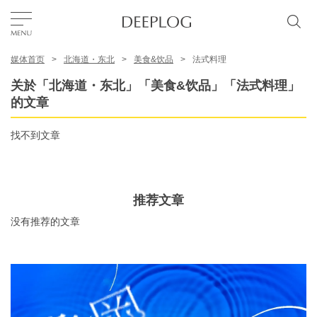
媒体首页
北海道・东北
美食&饮品
法式料理
我的最爱
关於「北海道・东北」「美食&饮品」「法式料理」
的文章
TOP
找不到文章
区域
推荐文章
特色主题
没有推荐的文章
简体中文
USD