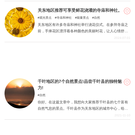
要等到明年了。但是，小凑铁路和矶海铁路沿线的樱花、
新绿、银杏树和雪景，非常适合拍摄季节性自然景观与火
关东地区推荐可享受鲜花浇灌的寺庙和神社。
车的完美结合。 即使是下雨天，无论您在什么时候、什么
观光景点
寺庙和神社
能量景点
自然
关於DEEPLOG
天气前往，都能拍到怀旧的氛围和真正壮观的景色！ 千叶
关东地区有许多寺庙和神社举行浇花仪式。在参拜寺庙之
县的小凑铁路和伊势铁路是东京都内的热门铁路线，但仍
隐私政策
前，手捧花区漂浮着各种颜色的美丽时花，让人心情舒
保留着老式的车站建筑和机车车辆。铁路上有许多乘客和
畅。有的使用神社或寺庙周围盛开的时令鲜花，不同地方
2024-07-01
联系我们
摄影爱好者，但沿线也有许多吸引人的观光景点。 本文介
的鲜花和设计也大不相同。以下是关东地区可以欣赏到美
绍了一些小凑铁路和伊苏米铁路沿线的观光建议！在计划
网站营运公司
丽的手浇花的 10 座寺庙和神社。
周末游览时，不妨将其作为参考。
招募旅游作家
千叶地区的7个自然景点!品尝千叶县的独特魅
力!
自然
你好。在这篇文章中，我想向大家推荐千叶县的七个富有
自然气息的景点。千叶县作为关东地区的城市中心，给人
以强烈的印象，但也有各种有吸引力的景点，提供丰富的
2021-11-10
自然和平静的气氛，与东京和其他城市有些不同。请在千
叶县丰富的自然环境中度过一个放松和宁静的时刻。