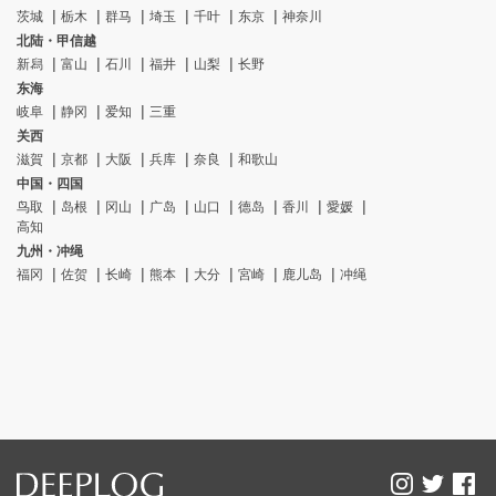
茨城
栃木
群马
埼玉
千叶
东京
神奈川
北陆・甲信越
新舄
富山
石川
福井
山梨
长野
东海
岐阜
静冈
爱知
三重
关西
滋賀
京都
大阪
兵库
奈良
和歌山
中国・四国
鸟取
岛根
冈山
广岛
山口
德岛
香川
愛媛
高知
九州・冲绳
福冈
佐贺
长崎
熊本
大分
宮崎
鹿儿岛
冲绳