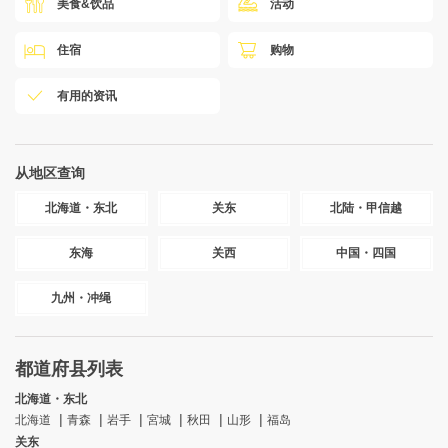
美食&饮品
活动
住宿
购物
有用的资讯
从地区查询
北海道・东北
关东
北陆・甲信越
东海
关西
中国・四国
九州・冲绳
都道府县列表
北海道・东北
北海道
青森
岩手
宮城
秋田
山形
福岛
关东