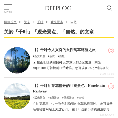
媒体首页
关东
千叶
观光景点
自然
我的最爱
关於「千叶」「观光景点」「自然」的文章
TOP
【】千叶令人兴奋的女性驾车环游之旅
观光景点
朋友
自然
区域
▲ 馆山地区的棕榈树 从东京大都会区出发，乘坐
Aqualine 可轻松前往千叶县。您可以在 30 分钟内轻松享
受川崎和木更津之间的短途旅行！ 千叶有许多旅游景点，
2024-11-15
特色主题
让您在夏季驾车四处游览，例如可以享受国际氛围的景
点、大海和大自然！ 本文将介绍木更津、铫子、鸭川和成
【】千叶油菜花盛开的壮观景色 - Kominato
田等千叶县的各个景点。 请以本文为指南，享受您的千叶
Railway
简体中文
夏季自驾之旅！
观光景点
B级景点
绝景景点
自然
USD
在油菜花田中，一列色彩绚丽的火车驰骋而过。 您可能曾
经在社交网站上见过它们。 在千叶县的小凑铁路沿线可以
看到这一景象。 当然，樱花的花期有限，下一次看到樱花
2024-08-05