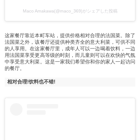
Maco Amakawa(@maco_369)がシェアした投稿
这家餐厅靠近本町车站，提供价格相对合理的法国菜。除了
法国菜之外，该餐厅还提供种类齐全的意大利菜，可供不同
的人享用。在这家餐厅里，成年人可以一边喝着饮料，一边
用法国菜享受更高等级的时刻，而儿童则可以在欢快的气氛
中享受意大利菜。这是一家我们希望你和你的家人一起访问
的餐厅。
相对合理!饮料也不错!