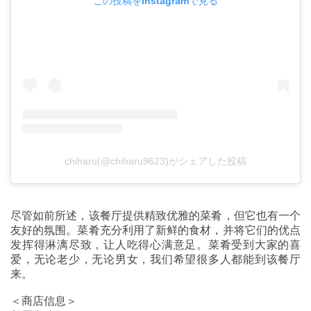
この投稿をInstagramで見る
chiharu(@chiharu9623)がシェアした投稿
尽管如前所述，该餐厅提供精致优雅的菜肴，但它也有一个
友好的氛围。菜肴充分利用了新鲜的食材，并将它们的优点
发挥得淋漓尽致，让人吃得心满意足。菜肴受到大家的喜
爱，无论老少，无论男女，我们希望很多人都能到该餐厅
来。
＜商店信息＞