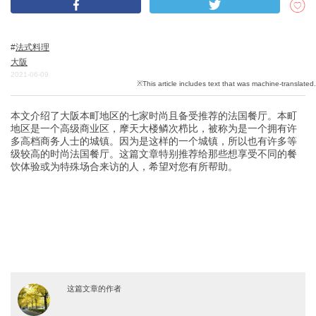
法式料理
关於DEEPLOG
大阪
隐私政策
2021-06-09
联系我们
本文介绍了大阪本町地区的七家时尚且备受推荐的法国餐厅。本町
网站营运公司
地区是一个高级商业区，摩天大楼鳞次栉比，被称为是一个拥有许
招募旅游作家
多高档商务人士的城镇。因为是这样的一个城镇，所以也有许多等
级较高的时尚法国餐厅。这篇文章特别推荐给那些想享受不同的餐
饮体验或为特殊场合来访的人，希望对您有所帮助。
这篇文章的作者