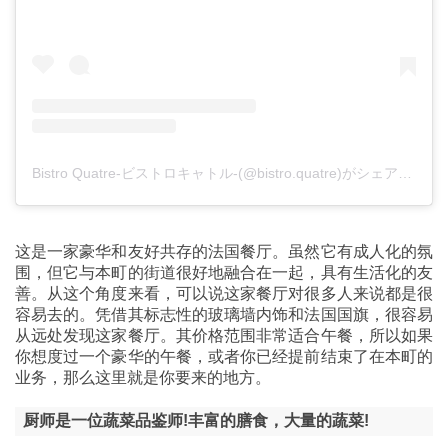
Bistro Quatre-ビストロキャトル-(@bistro.quatre)がシェアした投稿
这是一家豪华和友好共存的法国餐厅。虽然它有成人化的氛
围，但它与本町的街道很好地融合在一起，具有生活化的友
善。从这个角度来看，可以说这家餐厅对很多人来说都是很
容易去的。凭借其标志性的玻璃墙内饰和法国国旗，很容易
从远处发现这家餐厅。其价格范围非常适合午餐，所以如果
你想度过一个豪华的午餐，或者你已经提前结束了在本町的
业务，那么这里就是你要来的地方。
厨师是一位蔬菜品鉴师!丰富的膳食，大量的蔬菜!