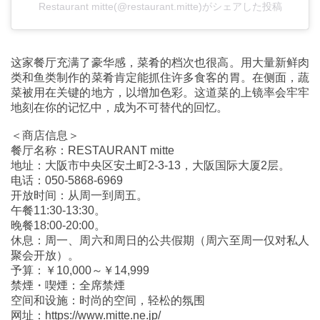
Restaurant mitte(@restaurant.mitte)がシェアした投稿
这家餐厅充满了豪华感，菜肴的档次也很高。用大量新鲜肉
类和鱼类制作的菜肴肯定能抓住许多食客的胃。在侧面，蔬
菜被用在关键的地方，以增加色彩。这道菜的上镜率会牢牢
地刻在你的记忆中，成为不可替代的回忆。
＜商店信息＞
餐厅名称：RESTAURANT mitte
地址：大阪市中央区安土町2-3-13，大阪国际大厦2层。
电话：050-5868-6969
开放时间：从周一到周五。
午餐11:30-13:30。
晚餐18:00-20:00。
休息：周一、周六和周日的公共假期（周六至周一仅对私人
聚会开放）。
予算：￥10,000～￥14,999
禁煙・喫煙：全席禁煙
空间和设施：时尚的空间，轻松的氛围
网址：https://www.mitte.ne.jp/