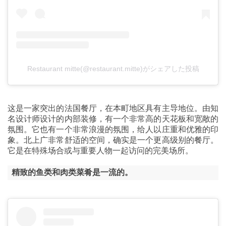
Restaurant mitte(@restaurant.mitte)がシェアした投稿
这是一家突出的法国餐厅，在本町地区具有主导地位。由知
名设计师设计的内部装修，有一个非常高的天花板和宽敞的
氛围。它也有一个非常浪漫的氛围，给人以庄重和优雅的印
象。北上广非常舒适的空间，确实是一个更高级别的餐厅。
它是在特殊场合或与重要人物一起访问的完美场所。
精致的鱼类和肉类菜肴是一流的。