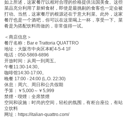
如上所述，这家餐厅以相对合理的价格提供法国美食。这些
菜品充分利用了新鲜食材，即使是最挑剔的食客也一定会被
打动。当然，这家餐厅的根源还在于意大利菜。此外，这家
餐厅也是一个酒吧，你可以在这里喝上一杯，享受一下。菜
肴是为搭配饮料而做的，非常值得一试。
＜商店信息＞
餐厅名称：Bar e Trattoria QUATTRO
地址：大阪市中央区本町4-5-4 1F
电话：050-5869-6896
开放时间：从周一到周五。
午餐11:30-14:30。
咖啡馆14:30-17:00。
晚餐 17:00 - 24:00 (L.O. 22:30)
休息：周六、周日和公共假期
予算：￥5,000～￥5,999
禁煙・喫煙：全席禁煙
空间和设施：时尚的空间，轻松的氛围，有柜台座位，有站
立饮料
网址：https://italian-quattro.com/