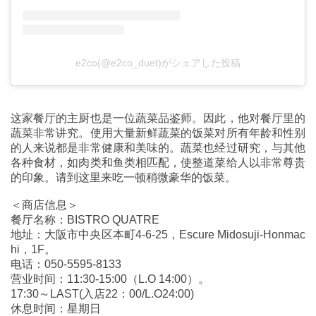
e2co(@e2co_duet)がシェアした投稿
这家餐厅的主厨也是一位蔬菜品鉴师。因此，他对餐厅里的
蔬菜非常讲究。使用大量新鲜蔬菜的饭菜对所有年龄和性别
的人来说都是非常健康和美味的。蔬菜也经过研究，与其他
各种食材，如肉类和鱼类相匹配，使整道菜给人以非常尊贵
的印象。请到这里来吃一顿稍微豪华的饭菜。
＜商店信息＞
餐厅名称：BISTRO QUATRE
地址：大阪市中央区本町4-6-25，Escure Midosuji-Honmac
hi，1F。
电话：050-5595-8133
营业时间：11:30-15:00（L.O 14:00）。
17:30～LAST(入店22：00/L.O24:00)
休息时间：星期日