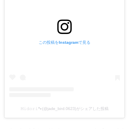
この投稿をInstagramで見る
𝙼𝚒𝚍𝚘𝚛𝚒🐾(@jade_bird.0623)がシェアした投稿