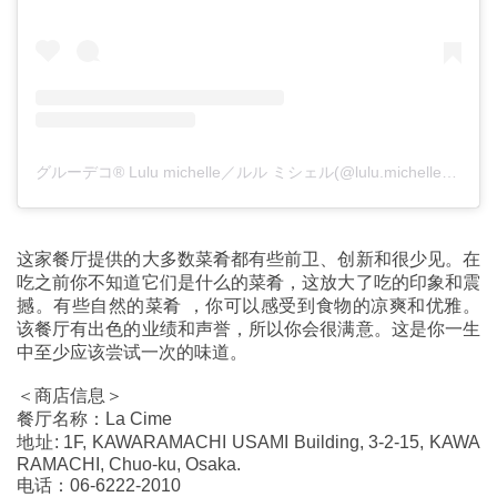
グルーデコ®︎ Lulu michelle／ルル ミシェル(@lulu.michelle_mw)がシェアした投稿
这家餐厅提供的大多数菜肴都有些前卫、创新和很少见。在
吃之前你不知道它们是什么的菜肴，这放大了吃的印象和震
撼。有些自然的菜肴 ，你可以感受到食物的凉爽和优雅。
该餐厅有出色的业绩和声誉，所以你会很满意。这是你一生
中至少应该尝试一次的味道。
＜商店信息＞
餐厅名称：La Cime
地址: 1F, KAWARAMACHI USAMI Building, 3-2-15, KAWA
RAMACHI, Chuo-ku, Osaka.
电话：06-6222-2010