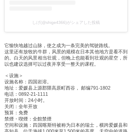
しげ(@shige4366)がシェアした投稿
它愉快地越过山脉，使之成为一条完美的驾驶路线。
这里还有放牧的牛群，风景的规模在日本其他地方是看不到
的。白天的风景相当壮观，但晚上也能看到壮观的星空，所
以也建议选择可以过夜并享受一整天的课程。
＜设施＞
设施名称：四国岩溶。
地址：爱媛县上源郡隈高原町西谷， 邮编791-1802
电话：0892-21-1111
开放时间：24小时。
关闭：全年开放
预算：免费
禁煙・喫煙：全館禁煙
空间和设施：四国喀斯特被称为日本的瑞士，横跨爱媛县和
高知县，位于海拔1,000米至1,500米的高度，天空中的道路