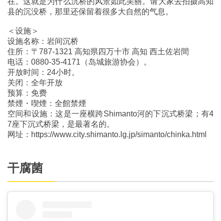
在。这就是为什么沉桥的风景如此美丽。请大家去拍摄高知
县的沉没桥，那里还保留着很多大自然的气息。
＜设施＞
设施名称：岩间沉桥
住所：〒787-1321 高知県四万十市 高知 西土佐岩間
电话：0880-35-4171（岛城旅游协会）。
开放时间：24小时。
关闭：全年开放
预算：免费
禁煙・喫煙：全館禁煙
空间和设施：这是一座横跨Shimanto河的下沉式桥梁；有4
7座下沉式桥梁，是最著名的。
网址：https://www.city.shimanto.lg.jp/simanto/chinka.html
干腐菌