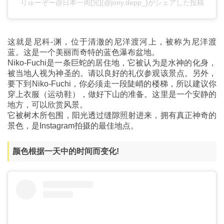
りゅーぞー@日本一周[完](@jony.depp_)がシェアした投稿
这就是尼科-渊，位于清澈的尼洋渡河上，被称为尼洋渡
蓝。这是一个美丽而奇特的蓝色瀑布盆地。
Niko-Fuchi是一条巨蛇的居住地，它被认为是水神的化身，
被当地人视为神圣的。请以良好的礼仪参观该景点。另外，
要下到Niko-Fuchi，你必须走一段陡峭的楼梯，所以建议你
穿上衣服（运动鞋），做好下山的准备。这里是一个安静的
地方，可以欣赏风景。
它被树木所包围，阳光透过缝隙照射进来，拥有真正神奇的
景色，是Instagram拍摄的最佳地点。
颜色根据一天中的时间而变化!