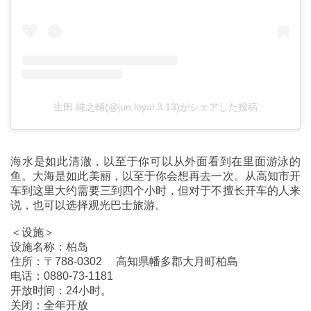
生田 純之輔(@jun.loyal.3.13)がシェアした投稿
海水是如此清澈，以至于你可以从外面看到在里面游泳的
鱼。大海是如此美丽，以至于你会想再去一次。从高知市开
车到这里大约需要三到四个小时，但对于不擅长开车的人来
说，也可以选择观光巴士旅游。
＜设施＞
设施名称：柏岛
住所：〒788-0302 高知県幡多郡大月町柏島
电话：0880-73-1181
开放时间：24小时。
关闭：全年开放