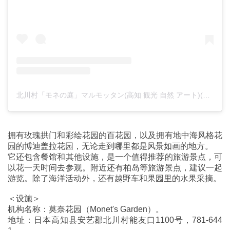
北川村「モネの庭」マルモッタン(高知 観光 自然 アート)(@garden_of_monet)がシェアした投稿
拥有玫瑰拱门和彩绘花园的百花园，以及拥有地中海风格花
园的博迪盖拉花园，无论走到哪里都是风景如画的地方。
它还包含餐馆和其他设施，是一个值得推荐的旅游景点，可
以花一天时间去参观。附近还有柏岛等旅游景点，建议一起
游览。除了海洋活动外，还有越野车和果园里的水果采摘。
＜设施＞
机构名称：莫奈花园（Monet's Garden）。
地址：日本高知县安艺郡北川村能友口1100号，781-644