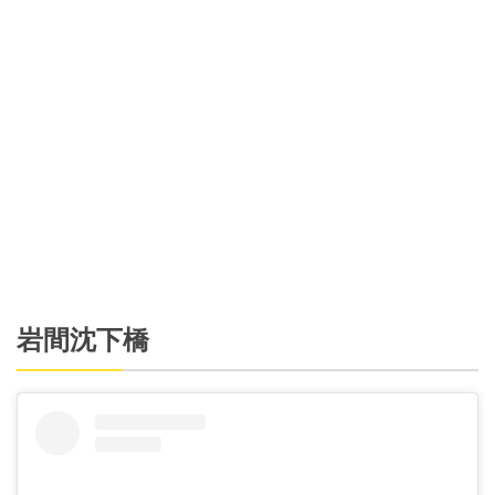
岩間沈下橋