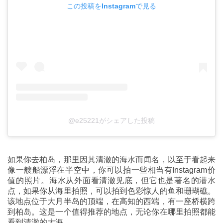
この投稿をInstagramで見る
@e25221がシェアした投稿
如果你去柏岛，那里因其清澈的海水而闻名，以至于看起来
像一艘船漂浮在半空中，你可以拍一些相当有Instagram价
值的照片。海水从外面看清澈见底，但它也是著名的潜水
点，如果你从海里拍照，可以拍到色彩惊人的鱼和珊瑚礁。
该地点位于大月半岛的顶端，在高知的西端，有一座桥横跨
到柏岛。这是一个值得推荐的地点，无论你在哪里拍照都能
看到清澈的大海。