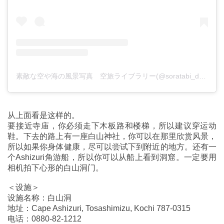
素敵な空や海の風景写真 空旅ライブラリー(@soratabi_drone)がシェアした投稿
从上面看是这样的。
要接近寺庙，你必须走下木板路和楼梯，所以建议穿运动
鞋。下去的路上有一座白山神社，你可以在那里欣赏风景，
所以如果你身体健康，尽可以尝试下到附近的地方。还有一
个Ashizuri角游船，所以你可以从船上看到洞窟。一定要用
相机拍下心形的白山洞门。
＜设施＞
设施名称：白山洞
地址：Cape Ashizuri, Tosashimizu, Kochi 787-0315
电话：0880-82-1212