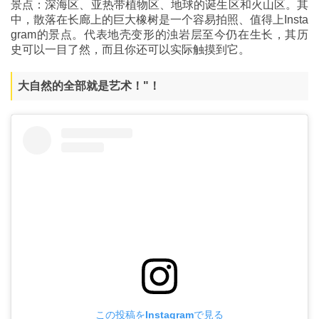
景点：深海区、亚热带植物区、地球的诞生区和火山区。其
中，散落在长廊上的巨大橡树是一个容易拍照、值得上Insta
gram的景点。代表地壳变形的浊岩层至今仍在生长，其历
史可以一目了然，而且你还可以实际触摸到它。
大自然的全部就是艺术！"！
この投稿をInstagramで見る