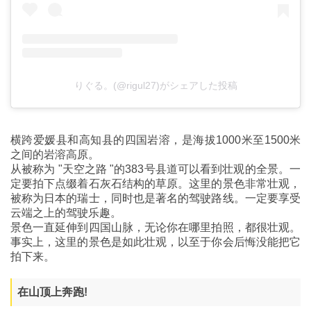
りぐる。(@rigul27)がシェアした投稿
横跨爱媛县和高知县的四国岩溶，是海拔1000米至1500米
之间的岩溶高原。
从被称为 "天空之路 "的383号县道可以看到壮观的全景。一
定要拍下点缀着石灰石结构的草原。这里的景色非常壮观，
被称为日本的瑞士，同时也是著名的驾驶路线。一定要享受
云端之上的驾驶乐趣。
景色一直延伸到四国山脉，无论你在哪里拍照，都很壮观。
事实上，这里的景色是如此壮观，以至于你会后悔没能把它
拍下来。
在山顶上奔跑!