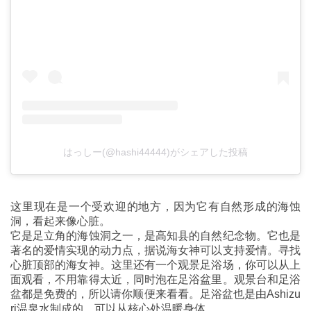
はっしー(@hashi44444)がシェアした投稿
这里现在是一个受欢迎的地方，因为它有自然形成的海蚀
洞，看起来像心脏。
它是足立角的海蚀洞之一，是高知县的自然纪念物。它也是
著名的爱情实现的动力点，据说海女神可以支持爱情。寻找
心脏顶部的海女神。这里还有一个观景足浴场，你可以从上
面观看，不用靠得太近，同时泡在足浴盆里。观景台和足浴
盆都是免费的，所以请你顺便来看看。足浴盆也是由Ashizu
ri温泉水制成的，可以从核心处温暖身体。