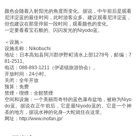
颜色会随着入射阳光的角度而变化。据说，中午前后是观看
尼洋淀蓝的最佳时间，此时游客众多。建议观看尼洋淀蓝，
但也建议在那里停留一段时间，观看颜色的变化。
一定要看看宝石般的、闪闪发光的Niyodo蓝。
＜设施＞
设施名称：Nikobuchi
地址：日本高知县阿川郡伊野町清水上部1278号，邮编：7
81-2511。
电话：088-893-1211（伊诺镇旅游协会）。
开放时间：24小时。
关闭：全年开放
预算：免费
禁煙・喫煙：全館禁煙
空间和设施：一个美丽而奇特的蓝色瀑布盆地，被称为Niyo
do蓝。据说在正午前后，它是最Niyodo蓝的。它是一个神
圣的地方，据说水神的化身--大蛇就住在这里。
网址：http://www.inofan.jp/