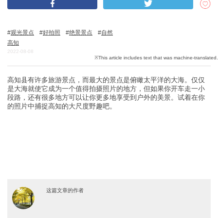
观光景点
好拍照
绝景景点
自然
关於DEEPLOG
高知
隐私政策
2022-08-08
联系我们
高知县有许多旅游景点，而最大的景点是俯瞰太平洋的大海。仅仅
网站营运公司
是大海就使它成为一个值得拍摄照片的地方，但如果你开车走一小
招募旅游作家
段路，还有很多地方可以让你更多地享受到户外的美景。试着在你
的照片中捕捉高知的大尺度野趣吧。
这篇文章的作者