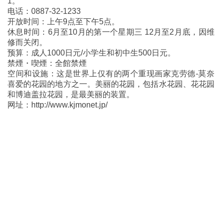
1。
电话：0887-32-1233
开放时间：上午9点至下午5点。
休息时间：6月至10月的第一个星期三 12月至2月底，因维
修而关闭。
预算：成人1000日元/小学生和初中生500日元。
禁煙・喫煙：全館禁煙
空间和设施：这是世界上仅有的两个重现画家克劳德-莫奈
喜爱的花园的地方之一。美丽的花园，包括水花园、花花园
和博迪盖拉花园，是最美丽的装置。
网址：http://www.kjmonet.jp/