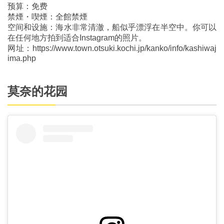
预算：免费
禁煙・喫煙：全館禁煙
空间和设施：海水非常清澈，船似乎漂浮在半空中。你可以
在任何地方拍到适合Instagram的照片。
网址：https://www.town.otsuki.kochi.jp/kanko/info/kashiwaj
ima.php
莫奈的花园