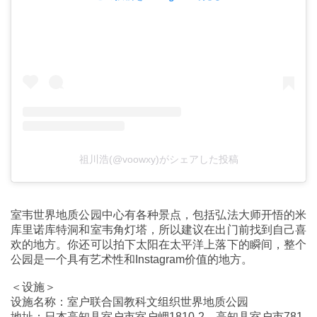
祖川浩(@voowxy)がシェアした投稿
室韦世界地质公园中心有各种景点，包括弘法大师开悟的米
库里诺库特洞和室韦角灯塔，所以建议在出门前找到自己喜
欢的地方。你还可以拍下太阳在太平洋上落下的瞬间，整个
公园是一个具有艺术性和Instagram价值的地方。
＜设施＞
设施名称：室户联合国教科文组织世界地质公园
地址：日本高知县室户市室户岬1810-2，高知县室户市781-