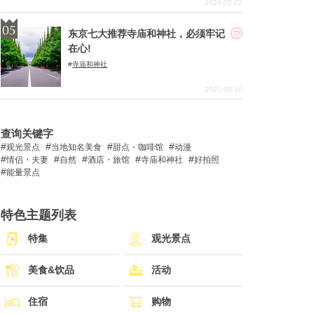
2024-05-22
东京七大推荐寺庙和神社，必须牢记
在心!
寺庙和神社
2021-09-10
查询关键字
观光景点
当地知名美食
甜点・咖啡馆
动漫
情侣・夫妻
自然
酒店・旅馆
寺庙和神社
好拍照
能量景点
特色主题列表
特集
观光景点
美食&饮品
活动
住宿
购物