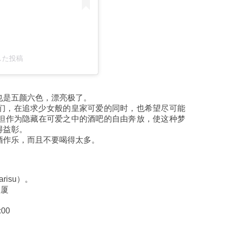
アした投稿
也是五颜六色，漂亮极了。
女孩们，在追求少女般的皇家可爱的同时，也希望尽可能
但作为隐藏在可爱之中的酒吧的自由奔放，使这种梦
得益彰。
酒作乐，而且不要喝得太多。
risu）。
大厦
00