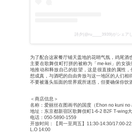
詩夕(@ru____3939)がシェ
为了配合这家餐厅铺天盖地的花哨气氛，鸡尾酒
主要在歌舞伎町打拼的被称为「me-kei」的
地推动和释放自己的欲望，这是很直接的属性，
想成真，与酒吧的自由奔放与这一地区的人们相
不要被蓬头垢面的世界观所迷惑，但要确保你饮
＜商店信息＞
名称：爱丽丝在图画书的国度（Ehon no kuni no a
地址：东京都新宿区歌舞伎町1-6-2 B2F T-wing
电话：050-5890-1559
开放时间：【周一至周五】11:30-14:30/17:00-22:
L.O 14:00