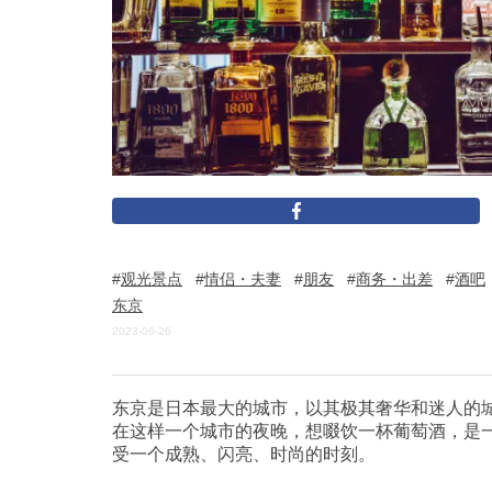
观光景点
情侣・夫妻
朋友
商务・出差
酒吧
东京
2023-06-26
东京是日本最大的城市，以其极其奢华和迷人的
在这样一个城市的夜晚，想啜饮一杯葡萄酒，是
受一个成熟、闪亮、时尚的时刻。