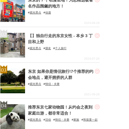
名作品觊觎的地方！
观光景点
动漫
2023-08-29
【】独自行走的东京女性 - 本乡 3 丁
目和上野
观光景点
朋友
个人旅行
2024-07-24
东京 如果你是情侣旅行!7个推荐的约
会地点，避开拥挤的人群
观光景点
情侣・夫妻
2021-09-28
推荐东京七家动物园！从约会之夜到
家庭出游，都非常适合！
观光景点
活动
情侣・夫妻
家族
和孩童一起