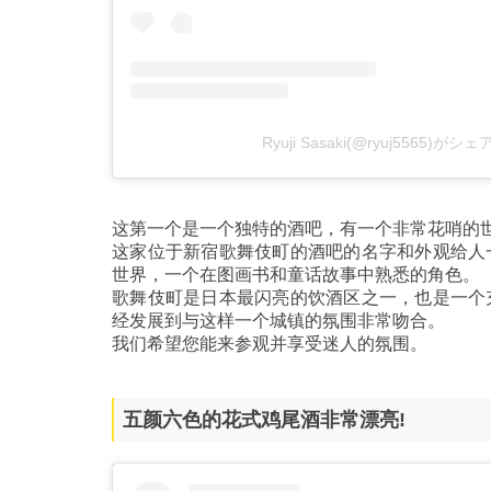
Ryuji Sasaki(@ryuj5565)が
这第一个是一个独特的酒吧，有一个非常花哨的
这家位于新宿歌舞伎町的酒吧的名字和外观给人
世界，一个在图画书和童话故事中熟悉的角色。
歌舞伎町是日本最闪亮的饮酒区之一，也是一个
经发展到与这样一个城镇的氛围非常吻合。
我们希望您能来参观并享受迷人的氛围。
五颜六色的花式鸡尾酒非常漂亮!