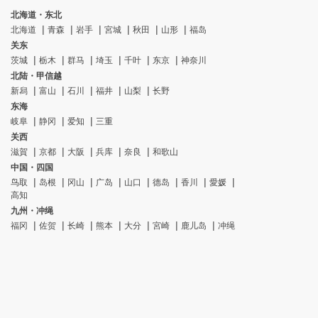
北海道・东北
北海道
青森
岩手
宮城
秋田
山形
福岛
关东
茨城
栃木
群马
埼玉
千叶
东京
神奈川
北陆・甲信越
新舄
富山
石川
福井
山梨
长野
东海
岐阜
静冈
爱知
三重
关西
滋賀
京都
大阪
兵库
奈良
和歌山
中国・四国
鸟取
岛根
冈山
广岛
山口
德岛
香川
愛媛
高知
九州・冲绳
福冈
佐贺
长崎
熊本
大分
宮崎
鹿儿岛
冲绳