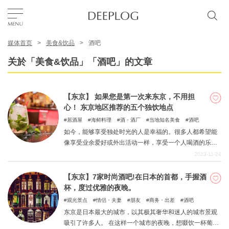
媒体首页
美食&饮品
酒吧
我的最爱
关於「美食&饮品」「酒吧」的文章
TOP
【东京】 如果您是第一次来东京，不用担
心！ 东京地区推荐的五个独饮地点
区域
居酒屋
海鲜料理
酒・酒厂
当地知名美食
酒吧
如今，能够享受独处时光的人是幸福的。很多人都希望能
像享受业余爱好或外出活动一样，享受一个人喝酒的乐
特色主题
趣。然而，第一次独自外出喝酒需要一些勇气。酒吧和其
2023-11-24
他地方似乎有些吓人，你可能不知道该选择什么样的地
方。本期，我们为您推荐东京地区最适合一个人喝酒的五
【东京】7家时尚酒吧!在日本的首都，手握酒
简体中文
家居酒屋和酒吧。在选择饮酒场所时，请将它们作为参
杯，度过优雅的夜晚。
考。
USD
观光景点
情侣・夫妻
朋友
商务・出差
酒吧
东京是日本最大的城市，以其极其奢华和迷人的城市景观
吸引了许多人。 在这样一个城市的夜晚，想啜饮一杯葡萄