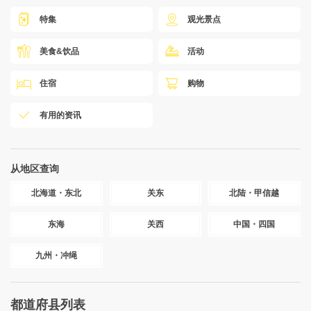
特集
观光景点
美食&饮品
活动
住宿
购物
有用的资讯
从地区查询
北海道・东北
关东
北陆・甲信越
东海
关西
中国・四国
九州・冲绳
都道府县列表