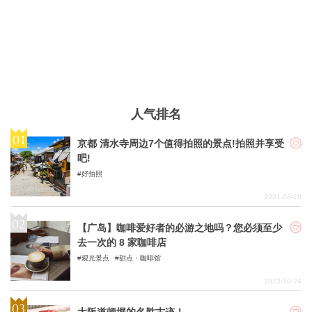
人气排名
京都 清水寺周边7个值得拍照的景点!拍照并享受
吧!
好拍照
2021-08-10
【广岛】咖啡爱好者的必游之地吗？您必须至少
去一次的 8 家咖啡店
观光景点
甜点・咖啡馆
2023-10-24