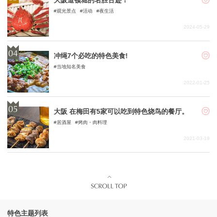
大阪道顿堀的名胜古迹！
观光景点
活动
夜生活
2024-05-29
冲绳7个必吃的特色美食!
当地知名美食
2022-01-25
大阪 在梅田有5家可以吃到特色烧鸟的餐厅。
居酒屋
烤肉・肉料理
2021-03-19
特色主题列表