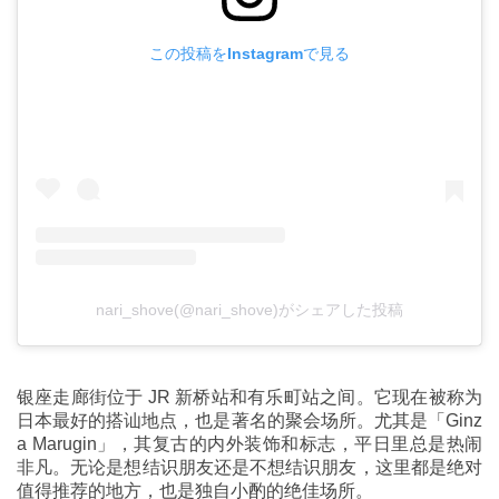
この投稿をInstagramで見る
nari_shove(@nari_shove)がシェアした投稿
银座走廊街位于 JR 新桥站和有乐町站之间。它现在被称为
日本最好的搭讪地点，也是著名的聚会场所。尤其是「Ginz
a Marugin」，其复古的内外装饰和标志，平日里总是热闹
非凡。无论是想结识朋友还是不想结识朋友，这里都是绝对
值得推荐的地方，也是独自小酌的绝佳场所。