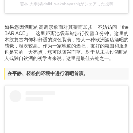
若林 大季(@daiki_wakabayashi)がシェアした投稿
如果您因酒吧的高调形象而对其望而却步，不妨访问「the
BAR ACE」，这里距离池袋车站步行仅需 3 分钟。这里的
木纹复古内饰和舒适的深色装潢，给人一种欧洲酒店酒吧的
感觉，档次较高。作为一家地道的酒吧，友好的氛围和服务
也是它的一大亮点，您可以随兴而至。对于从未去过酒吧的
人或独自饮酒的初学者来说，这里是最佳去处之一。
在平静、轻松的环境中进行酒吧首演。