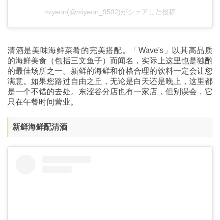
miyeon(@miyeon_9502)がシェアした投稿
清酒是美味海鲜菜肴的完美搭配。「Wave's」以其高品质
的海鲜美食（包括三文鱼子）而闻名，实际上这里也是独酌
的最佳场所之一。新鲜的海鲜和价格合理的饮料一定会让您
满意。如果您路过自由之丘，无论是白天还是晚上，这里都
是一个不错的去处。东涩谷分店也有一家店，但别误会，它
只在午餐时间营业。
新鲜海鲜配清酒