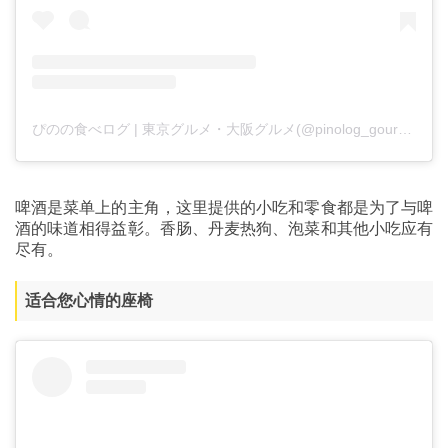
ぴのの食べログ | 東京グルメ・大阪グルメ(@pinolog_gourmet)がシェアした投稿
啤酒是菜单上的主角，这里提供的小吃和零食都是为了与啤
酒的味道相得益彰。香肠、丹麦热狗、泡菜和其他小吃应有
尽有。
适合您心情的座椅