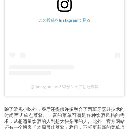
この投稿をInstagramで見る
@mercy.on.me.333がシェアした投稿
除了常规小吃外，餐厅还提供许多融合了西班牙烹饪技术的
时尚西式单点菜肴。丰富的菜单可满足各种饮酒风格的需
求，从想适量饮酒的人到想大快朵颐的人。此外，官方网站
还有一个博客「本周最佳菜肴」栏目，不断更新新的菜单项