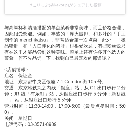
けこりっぷ(@kekorip)がシェアした投稿
与高脚杯和清酒搭配的单点菜肴非常美味，而且价格合理，
因此很受欢迎。例如，丰盛的「厚火腿排」和多汁的「手工
制作的 menchikatsu」，非常适合第一次点菜。此外，「极
品猪肝」和「入口即化的猪肝」也很受欢迎，有些粉丝说只
有在这里才能品尝到这种美味。菜单上还有许多其他诱人的
菜肴，何不先品尝一下，找到自己最喜欢的那道呢？
<店舗情報>
店名：保证金
地址：东京都中央区银座 7-1 Corridor 街 105 号。
交通：东京地铁丸之内线「银座」站，从 C1 出口步行 2 分
钟；JR 线「有乐町」站，从银座出口步行 5 分钟；新桥线
「」 站，从银座出口步行 5 分钟
营业时间：11:30-14:00，17:00-6:00（最后点餐时间：5:0
0）。
关闭：星期日
电话号码：03-3571-8989