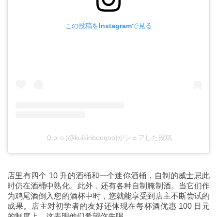
この投稿をInstagramで見る
Ｑｏｏ(@kuisinbouqoo)がシェアした投稿
店里有四个 10 升的酒桶和一个迷你酒桶，自制的威士忌此
时仍在酒桶中熟化。此外，还有各种自制腌制酒。当它们作
为鸡尾酒倒入您的酒杯中时，您就能享受到店主不断尝试的
成果。店主对初学者的友好还体现在每杯酒优惠 100 日元
的制度上。这表明他们希望你先喝。