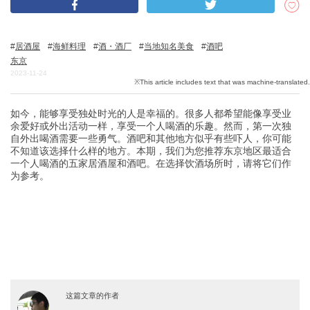
居酒屋
海鲜料理
酒・酒厂
当地知名美食
酒吧
关於DEEPLOG
东京
隐私政策
2023-11-24
联系我们
如今，能够享受独处时光的人是幸福的。很多人都希望能像享受业
网站营运公司
余爱好或外出活动一样，享受一个人喝酒的乐趣。然而，第一次独
招募旅游作家
自外出喝酒需要一些勇气。酒吧和其他地方似乎有些吓人，你可能
不知道该选择什么样的地方。本期，我们为您推荐东京地区最适合
一个人喝酒的五家居酒屋和酒吧。在选择饮酒场所时，请将它们作
为参考。
这篇文章的作者