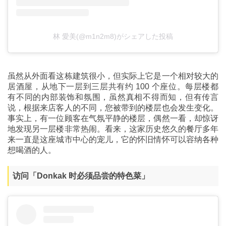
林 愛美(@m1n2m8)がシェアした投稿
虽然从外面看这栋建筑很小，但实际上它是一个相对较大的
居酒屋，从地下一层到三层共有约 100 个座位。每层楼都
有不同的内部装饰和氛围，虽然真相不得而知，但有传言
说，根据来店客人的不同，您被带到的楼层也会发生变化。
事实上，有一位顾客在气氛平静的楼层，偶然一看，却惊讶
地发现另一层楼非常热闹。看来，这家历史悠久的餐厅多年
来一直是这座城市中心的宠儿，它的怀旧情怀可以容纳各种
想喝酒的人。
访问「Donkak 时必须品尝的特色菜」