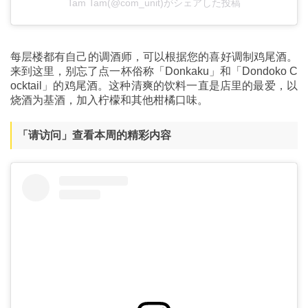
Tam Tam(@com_unit)がシェアした投稿
每层楼都有自己的调酒师，可以根据您的喜好调制鸡尾酒。
来到这里，别忘了点一杯俗称「Donkaku」和「Dondoko C
ocktail」的鸡尾酒。这种清爽的饮料一直是店里的最爱，以
烧酒为基酒，加入柠檬和其他柑橘口味。
「请访问」查看本周的精彩内容