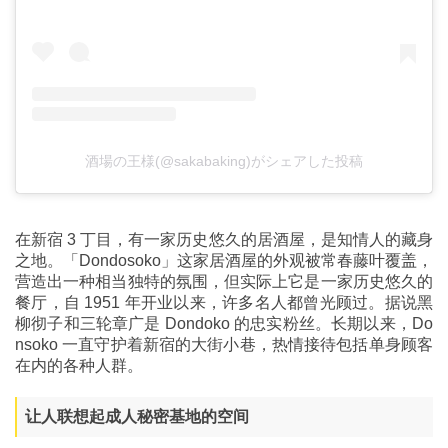
酒場の王様(@sakabaking)がシェアした投稿
在新宿 3 丁目，有一家历史悠久的居酒屋，是知情人的藏身
之地。「Dondosoko」这家居酒屋的外观被常春藤叶覆盖，
营造出一种相当独特的氛围，但实际上它是一家历史悠久的
餐厅，自 1951 年开业以来，许多名人都曾光顾过。据说黑
柳彻子和三轮章广是 Dondoko 的忠实粉丝。长期以来，Do
nsoko 一直守护着新宿的大街小巷，热情接待包括单身顾客
在内的各种人群。
让人联想起成人秘密基地的空间