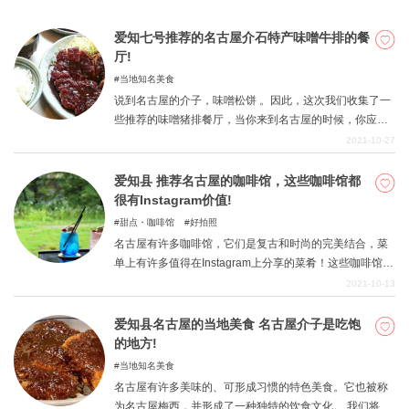
爱知七号推荐的名古屋介石特产味噌牛排的餐
厅!
当地知名美食
说到名古屋的介子，味噌松饼 。因此，这次我们收集了一
些推荐的味噌猪排餐厅，当你来到名古屋的时候，你应该
尝试一下。如果你想知道你应该尝试哪家味噌猪排，请看
2021-10-27
一下。
爱知县 推荐名古屋的咖啡馆，这些咖啡馆都
很有Instagram价值!
甜点・咖啡馆
好拍照
名古屋有许多咖啡馆，它们是复古和时尚的完美结合，菜
单上有许多值得在Instagram上分享的菜肴！这些咖啡馆都
有一个共同的特点，那就是它们都有一个共同的特点！当
2021-10-13
然，它们不仅上镜，而且还很美味。我们收集了一些最有
Insta价值的咖啡馆和菜单，从午餐到甜食，请访问你感兴
爱知县名古屋的当地美食 名古屋介子是吃饱
趣的地方。
的地方!
当地知名美食
名古屋有许多美味的、可形成习惯的特色美食。它也被称
为名古屋梅西，并形成了一种独特的饮食文化。 我们将介