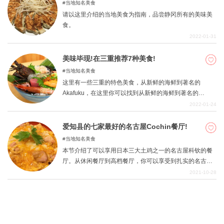
当地知名美食
请以这里介绍的当地美食为指南，品尝静冈所有的美味美
食。
2022-01-31
美味毕现!在三重推荐7种美食!
当地知名美食
这里有一些三重的特色美食，从新鲜的海鲜到著名的
Akafuku，在这里你可以找到从新鲜的海鲜到著名的
Akafuku。著名的伊势乌冬面和津制饺子只有在三重才能吃
2022-01-24
到。请一定要品尝一下三重县为游客特别挑选的美食，这
可以说是伊势朝圣之旅的主打产品。
爱知县的七家最好的名古屋Cochin餐厅!
当地知名美食
本节介绍了可以享用日本三大土鸡之一的名古屋科钦的餐
厅。从休闲餐厅到高档餐厅，你可以享受到扎实的名古屋
科钦课程，所有这些餐厅提供的名古屋科钦的质量都是你
2021-10-28
可以放心的。 请参考本节，了解吃名古屋科钦的正宗信
息。