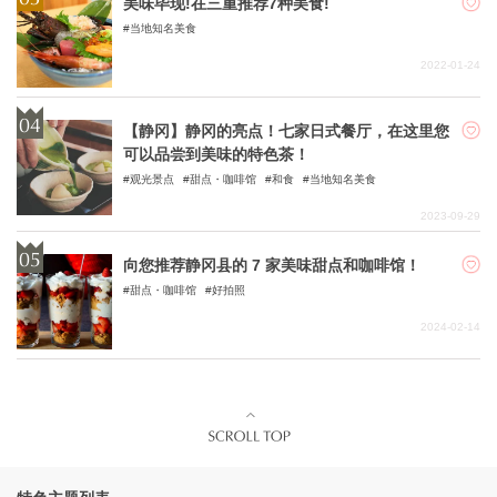
美味毕现!在三重推荐7种美食!
当地知名美食
2022-01-24
【静冈】静冈的亮点！七家日式餐厅，在这里您
可以品尝到美味的特色茶！
观光景点
甜点・咖啡馆
和食
当地知名美食
2023-09-29
向您推荐静冈县的 7 家美味甜点和咖啡馆！
甜点・咖啡馆
好拍照
2024-02-14