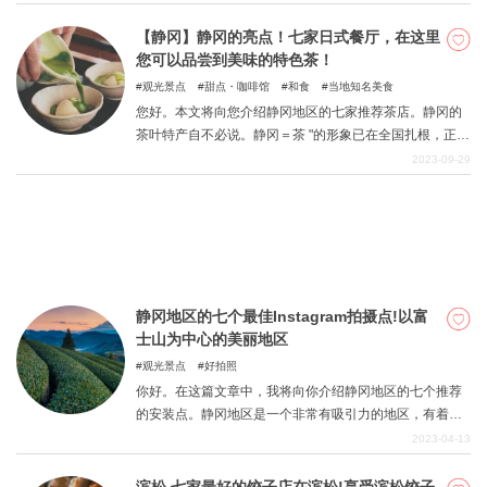
美食之一。它物美价廉，风味独特，吸引了众多食客。 在
这里，您可以尽情享受富士宫的特色美食，度过一段独特
【静冈】静冈的亮点！七家日式餐厅，在这里
而愉快的时光。
您可以品尝到美味的特色茶！
关於DEEPLOG
观光景点
甜点・咖啡馆
和食
当地知名美食
隐私政策
您好。本文将向您介绍静冈地区的七家推荐茶店。静冈的
茶叶特产自不必说。静冈＝茶 "的形象已在全国扎根，正因
联系我们
为是特产，所以游客们总是趋之若鹜。此外，这里还充满
2023-09-29
网站营运公司
了日本风情，您可以尽情享受与众不同的传统轻松氛围。
请以本文为指南，品尝具有静冈代表性的茶。
招募旅游作家
静冈地区的七个最佳Instagram拍摄点!以富
士山为中心的美丽地区
观光景点
好拍照
你好。在这篇文章中，我将向你介绍静冈地区的七个推荐
的安装点。静冈地区是一个非常有吸引力的地区，有着丰
富的自然环境，尤其是富士山。富士山不用说是全国闻名
2023-04-13
的名胜，周围的自然环境和安静的气氛也很有气氛。请大
家在这样的地区享受观光，并拍摄一些精彩的照片。