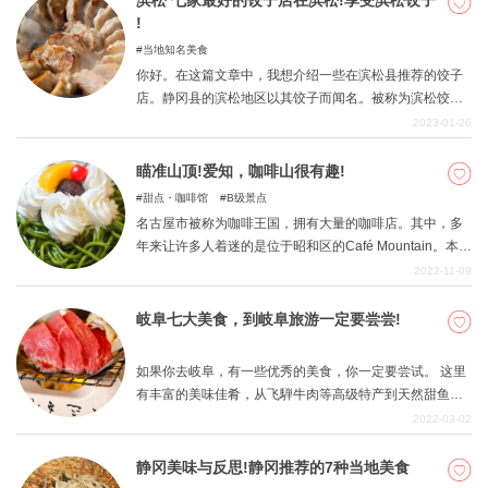
滨松 七家最好的饺子店在滨松!享受滨松饺子
!
当地知名美食
你好。在这篇文章中，我想介绍一些在滨松县推荐的饺子
店。静冈县的滨松地区以其饺子而闻名。被称为滨松饺子
的品牌是非常受欢迎的。在您的旅行中，请享受当地的特
2023-01-26
色美食。
瞄准山顶!爱知，咖啡山很有趣!
甜点・咖啡馆
B级景点
名古屋市被称为咖啡王国，拥有大量的咖啡店。其中，多
年来让许多人着迷的是位于昭和区的Café Mountain。本文
将介绍名古屋的隐秘宝藏Café Mountain的魅力。
2022-11-09
岐阜七大美食，到岐阜旅游一定要尝尝!
如果你去岐阜，有一些优秀的美食，你一定要尝试。 这里
有丰富的美味佳肴，从飞騨牛肉等高级特产到天然甜鱼和
奥古米诺-科吉多里鸡。特别推荐甜食!岐阜有如此多的美味
2022-03-02
糖果，可以说是糖果的天堂。请在您的岐阜之行中尝试一
些特色美食。
静冈美味与反思!静冈推荐的7种当地美食