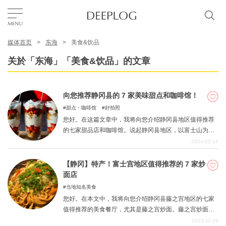
媒体首页
东海
美食&饮品
我的最爱
关於「东海」「美食&饮品」的文章
TOP
向您推荐静冈县的 7 家美味甜点和咖啡馆！
甜点・咖啡馆
好拍照
区域
您好。在这篇文章中，我将向您介绍静冈县地区值得推荐
的七家甜品店和咖啡馆。说起静冈县地区，以富士山为起
点的大自然固然美妙，但与这种开放的氛围相结合，时尚
2024-02-14
特色主题
咖啡馆和甜点文化也在蓬勃发展。从日式点心到西式点
心，种类繁多，令人目不暇接，加上临海气候宜人，水果
【静冈】特产！富士宫地区值得推荐的 7 家炒
种植也是一大特色。我们希望您能品尝到各种点心和甜
面店
简体中文
点，充分享受静冈之行。
当地知名美食
USD
您好。在本文中，我将向您介绍静冈县藤之宫地区的七家
值得推荐的美食餐厅，尤其是藤之宫炒面。藤之宫炒面是
静冈县最有名的特色美食之一，也是日本最受欢迎的 B 级
2023-11-29