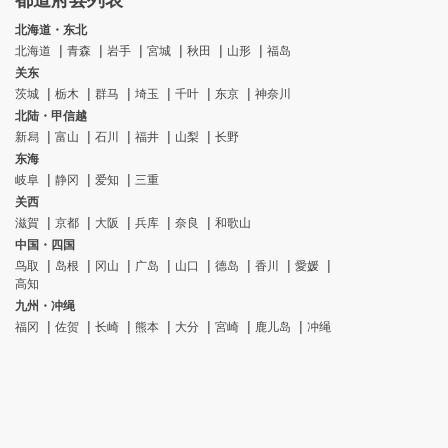
都道府县列表
北海道・东北
北海道
青森
岩手
宮城
秋田
山形
福岛
关东
茨城
栃木
群马
埼玉
千叶
东京
神奈川
北陆・甲信越
新舄
富山
石川
福井
山梨
长野
东海
岐阜
静冈
爱知
三重
关西
滋賀
京都
大阪
兵库
奈良
和歌山
中国・四国
鸟取
岛根
冈山
广岛
山口
德岛
香川
愛媛
高知
九州・冲绳
福冈
佐贺
长崎
熊本
大分
宮崎
鹿儿岛
冲绳