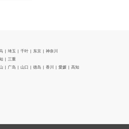
马
埼玉
千叶
东京
神奈川
知
三重
山
广岛
山口
德岛
香川
愛媛
高知