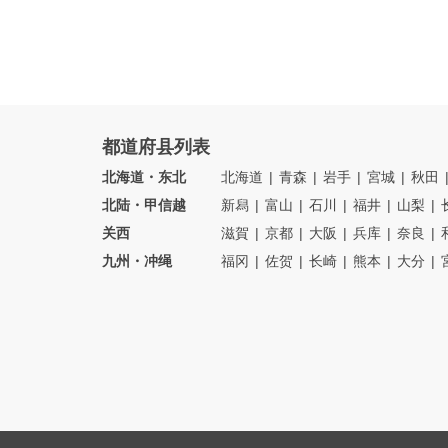
都道府县列表
北海道・东北
北海道
青森
岩手
宮城
秋田
北陆・甲信越
新舄
富山
石川
福井
山梨
关西
滋賀
京都
大阪
兵库
奈良
九州・冲绳
福冈
佐贺
长崎
熊本
大分