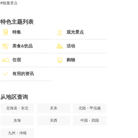
能量景点
特色主题列表
特集
观光景点
美食&饮品
活动
住宿
购物
有用的资讯
从地区查询
北海道・东北
关东
北陆・甲信越
东海
关西
中国・四国
九州・冲绳