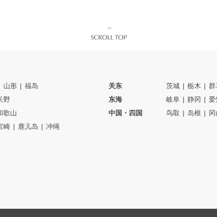
山形
福岛
关东
茨城
栃木
群
长野
东海
岐阜
静冈
爱
和歌山
中国・四国
鸟取
岛根
冈
宮崎
鹿儿岛
冲绳