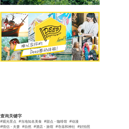
查询关键字
观光景点
当地知名美食
甜点・咖啡馆
动漫
情侣・夫妻
自然
酒店・旅馆
寺庙和神社
好拍照