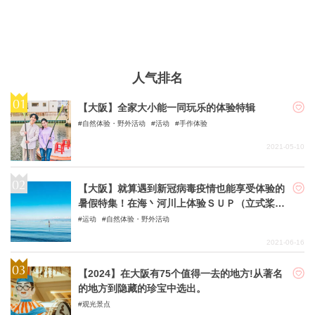
人气排名
【大阪】全家大小能一同玩乐的体验特辑
自然体验・野外活动
活动
手作体验
2021-05-10
【大阪】就算遇到新冠病毒疫情也能享受体验的
暑假特集！在海丶河川上体验ＳＵＰ（立式桨板
运动）和ＳＵＰ瑜珈活动
运动
自然体验・野外活动
2021-06-16
【2024】在大阪有75个值得一去的地方!从著名
的地方到隐藏的珍宝中选出。
观光景点