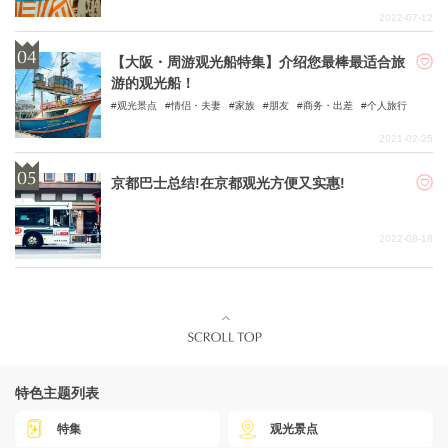
2022-07-12
【大阪・周游观光船特集】介绍您最棒最适合旅
游的观光船！
观光景点
情侣・夫妻
家族
朋友
商务・出差
个人旅行
2021-02-25
京都巴士总结!在京都观光方便又实惠!
2022-08-18
特色主题列表
特集
观光景点