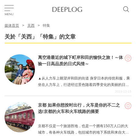
媒体首页
关西
特集
我的最爱
关於「关西」「特集」的文章
TOP
离空港最近的城下町岸和田的愉快之旅！～体
验一日高品质的日式风情～
区域
▲从人力车上眺望岸和田的街道 身穿日本的传统和服，乘
坐在人力车上，行进经过景色随着四季变化的美丽的日本
特色主题
庭园和充满历史感的城下町。一生中能有一次这样的一日
2023-12-15
体验真是太好了。 从关西国际机场出发，搭乘电车约16分
钟，大家知道在日本距离机场最近的城下町岸和田吗？这
京都 如果你想按时出行，火车是你的不二之
简体中文
里交通方便，轻松就能体验到高品质的日式体验。 您好，
选!京都的火车和火车线路的摘要
这里是Deep Experience编辑部。 我们听闻以岸和田城的
USD
天守阁为背景，穿着迷人的和服於城下町周围走走的拍摄
京都不仅是一个旅游胜地，也是一个拥有150万人口的大
之旅受到许多外国观光客的欢迎，所以特地前来采访。 这
城市，有各种火车线路，包括城市的地下系统和来自大
次我们一起走访必须事先预约的高品质的日式体验方案。