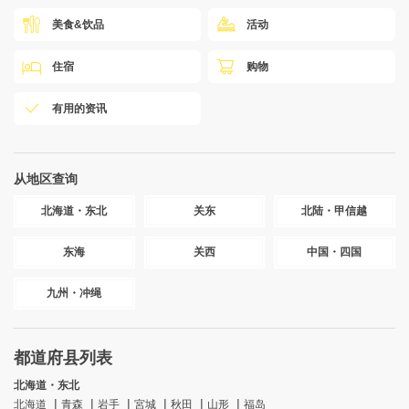
美食&饮品
活动
住宿
购物
有用的资讯
从地区查询
北海道・东北
关东
北陆・甲信越
东海
关西
中国・四国
九州・冲绳
都道府县列表
北海道・东北
北海道
青森
岩手
宮城
秋田
山形
福岛