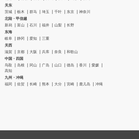
关东
茨城
栃木
群马
埼玉
千叶
东京
神奈川
北陆・甲信越
新舄
富山
石川
福井
山梨
长野
东海
岐阜
静冈
爱知
三重
关西
滋賀
京都
大阪
兵库
奈良
和歌山
中国・四国
鸟取
岛根
冈山
广岛
山口
德岛
香川
愛媛
高知
九州・冲绳
福冈
佐贺
长崎
熊本
大分
宮崎
鹿儿岛
冲绳