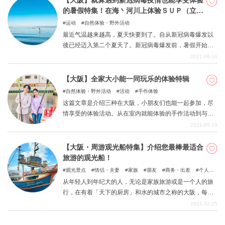
【大阪】就算遇到新冠病毒疫情也能享受体验
的暑假特集！在海丶河川上体验ＳＵＰ（立式
桨板运动）和ＳＵＰ瑜珈活动
运动
自然体验・野外活动
最近气温越来越高，夏天快要到了。自从新冠病毒爆发以
後已经迈入第二个夏天了。新冠病毒爆发前，暑假开始前
会考虑要去哪个国家旅行，而现在，不就是让我们认真思
2021-06-16
考国内旅游的好时机吗？ 以前国内旅游高人气的大阪，无
论是游乐园和各种吃喝玩乐的活动都吸引许多的旅客前
【大阪】全家大小能一同玩乐的体验特辑
来。但是现在，为了避开拥挤的人潮，许多人都开始寻找
自然体验・野外活动
活动
手作体验
新的娱乐项目。在这之中，近几年人气越来越高的
这篇文章是介绍三种在大阪，小朋友们也能一起参加，尽
SUP（Stand Up Paddle）像是乘坐在冲浪板般的活动。
情享受的体验活动。从在室内就能体验的手作活动到与和
不需要困难的技术，简单就能体验的，从小孩到大人，男
大自然接触的户外活动，皆是全家都能一起玩乐的项目。
2021-05-10
女老少皆能乐在其中。 这次面对新冠病毒的疫情，我们介
若是休息日或是连假来大阪玩的话，请一定要来试试看。
绍三项能安心游玩的大阪的海丶河川的娱乐ー「SUP体验
【大阪・周游观光船特集】介绍您最棒最适合
活动」。
旅游的观光船！
观光景点
情侣・夫妻
家族
朋友
商务・出差
个人旅
行
从年轻人到年纪大的人，无论是家族旅游或是一个人的旅
行，在有着「天下的厨房」和水的城市之称的大阪，每个
季节都能玩得开心。此次特集，介绍来到大阪绝对不能错
2021-02-25
过的活动「周游观光船」的主题介绍！