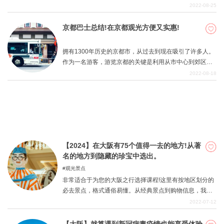
阪、神户和奈良的私人铁路。通过使用这些列车，当你作
2022-08-25
那我们就开始吧！
为游客访问京都时，你可以充分享受京都的乐趣。本文提
供了关于如何乘坐火车在京都享受观光的建议。
京都巴士总结!在京都观光方便又实惠!
关於DEEPLOG
隐私政策
拥有1300年历史的京都市，从过去到现在吸引了许多人。
作为一名游客，游览京都的关键是利用从市中心到郊区的
联系我们
各个方向的公共汽车。 然而，很多人觉得在他们作为游客
2022-08-18
网站营运公司
访问过的城市使用公共汽车有点困难，很多人对使用公共
汽车望而却步。本文按巴士公司和地区介绍了京都的巴士
招募旅游作家
情况，以便这些人能够很好地利用京都的巴士。 首先，说
明各公司的特点。有四家主要的巴士公司为京都市中心服
务。其他公司不包括在本文中，因为它们经营的线路很少
用于观光。
【2024】在大阪有75个值得一去的地方!从著
名的地方到隐藏的珍宝中选出。
观光景点
非常适合于为您的大阪之行选择课程!这里有按地区划分的
必去景点，格式通俗易懂。从经典景点到购物信息，我们
汇编了对大阪之行必不可少的有用信息。
2022-07-12