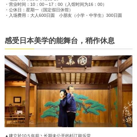
・营业时间：10：00～17：00（入馆时间为16：00）
・公休日：星期一（国定假日休馆）
・入场费用：大人600日圆 小朋友（小学・中学生）300日圆
感受日本美学的能舞台，稍作休息
▲建立於10５年前丶长期未公开的杉江能乐堂