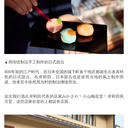
▲用传统制法手工制作的日式甜点
400年前的江户时代，在日本全国的城下町各个地区都诞生出各具特
色的日式甜点。在岸和田，日本甜点也是依照当地的风土制作而
成。传承至今依然用当时的制法继续营业。
这次我们选出岸和田代表的店家みかさや丶小山梅花堂丶岸和田风
月堂，这些店家在老街上都设有店面。