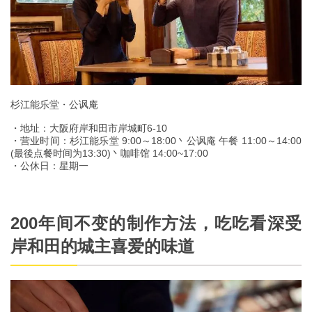
杉江能乐堂・公讽庵
・地址：大阪府岸和田市岸城町6-10
・营业时间：杉江能乐堂 9:00～18:00丶公讽庵 午餐 11:00～14:00
(最後点餐时间为13:30)丶咖啡馆 14:00~17:00
・公休日：星期一
200年间不变的制作方法，吃吃看深受
岸和田的城主喜爱的味道