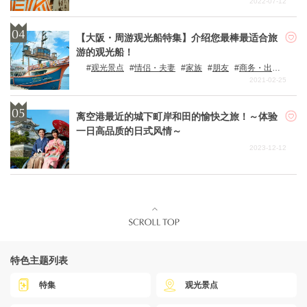
2022-07-12
【大阪・周游观光船特集】介绍您最棒最适合旅
游的观光船！
观光景点
情侣・夫妻
家族
朋友
商务・出差
个人旅行
2021-02-25
离空港最近的城下町岸和田的愉快之旅！～体验
一日高品质的日式风情～
2023-12-12
特色主题列表
特集
观光景点