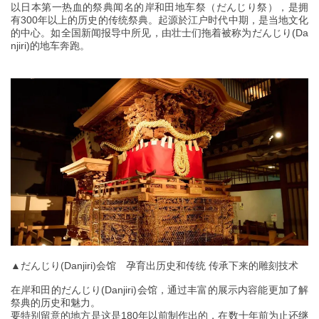
以日本第一热血的祭典闻名的岸和田地车祭（だんじり祭），是拥
有300年以上的历史的传统祭典。起源於江户时代中期，是当地文化
的中心。如全国新闻报导中所见，由壮士们拖着被称为だんじり(Da
njiri)的地车奔跑。
▲だんじり(Danjiri)会馆 孕育出历史和传统 传承下来的雕刻技术
在岸和田的だんじり(Danjiri)会馆，通过丰富的展示内容能更加了解
祭典的历史和魅力。
要特别留意的地方是这是180年以前制作出的，在数十年前为止还继