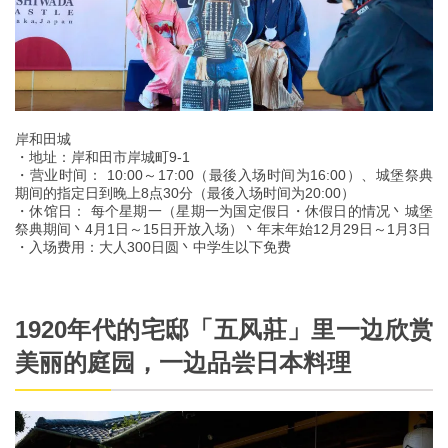
岸和田城
・地址：岸和田市岸城町9-1
・营业时间： 10:00～17:00（最後入场时间为16:00）、城堡祭典
期间的指定日到晚上8点30分（最後入场时间为20:00）
・休馆日： 每个星期一（星期一为国定假日・休假日的情况丶城堡
祭典期间丶4月1日～15日开放入场）丶年末年始12月29日～1月3日
・入场费用：大人300日圆丶中学生以下免费
1920年代的宅邸「五风莊」里一边欣赏
美丽的庭园，一边品尝日本料理