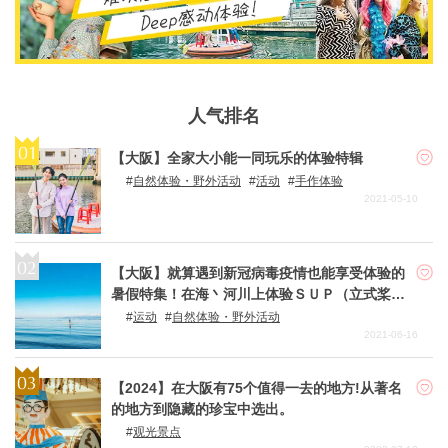
人气排名
【大阪】全家大小能一同玩乐的体验特辑
自然体验・野外活动
活动
手作体验
2021-05-10
【大阪】就算遇到新冠病毒疫情也能享受体验的
暑假特集！在海丶河川上体验ＳＵＰ（立式桨板
运动）和ＳＵＰ瑜珈活动
运动
自然体验・野外活动
2021-06-16
【2024】在大阪有75个值得一去的地方!从著名
的地方到隐藏的珍宝中选出。
观光景点