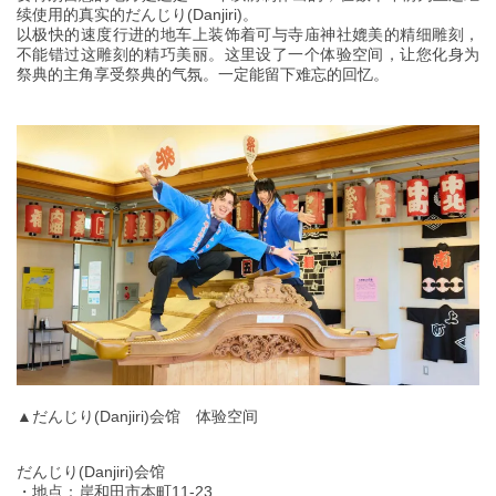
续使用的真实的だんじり(Danjiri)。
以极快的速度行进的地车上装饰着可与寺庙神社媲美的精细雕刻，
不能错过这雕刻的精巧美丽。这里设了一个体验空间，让您化身为
祭典的主角享受祭典的气氛。一定能留下难忘的回忆。
▲だんじり(Danjiri)会馆 体验空间
だんじり(Danjiri)会馆
・地点：岸和田市本町11-23