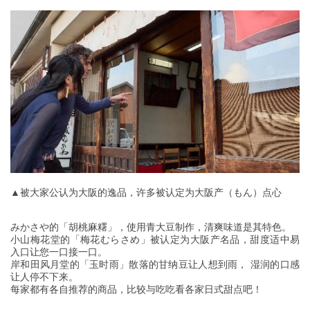
▲被大家公认为大阪的逸品，许多被认定为大阪产（もん）点心
みかさや的「胡桃麻糬」，使用青大豆制作，清爽味道是其特色。
小山梅花堂的「梅花むらさめ」被认定为大阪产名品，甜度适中易
入口让您一口接一口。
岸和田风月堂的「玉时雨」散落的甘纳豆让人想到雨， 湿润的口感
让人停不下来。
每家都有各自推荐的商品，比较与吃吃看各家日式甜点吧！