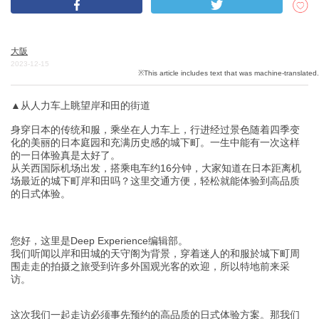
关於DEEPLOG
大阪
2023-12-15
隐私政策
联系我们
▲从人力车上眺望岸和田的街道
网站营运公司
身穿日本的传统和服，乘坐在人力车上，行进经过景色随着四季变
招募旅游作家
化的美丽的日本庭园和充满历史感的城下町。一生中能有一次这样
的一日体验真是太好了。
从关西国际机场出发，搭乘电车约16分钟，大家知道在日本距离机
场最近的城下町岸和田吗？这里交通方便，轻松就能体验到高品质
的日式体验。
您好，这里是Deep Experience编辑部。
我们听闻以岸和田城的天守阁为背景，穿着迷人的和服於城下町周
围走走的拍摄之旅受到许多外国观光客的欢迎，所以特地前来采
访。
这次我们一起走访必须事先预约的高品质的日式体验方案。那我们