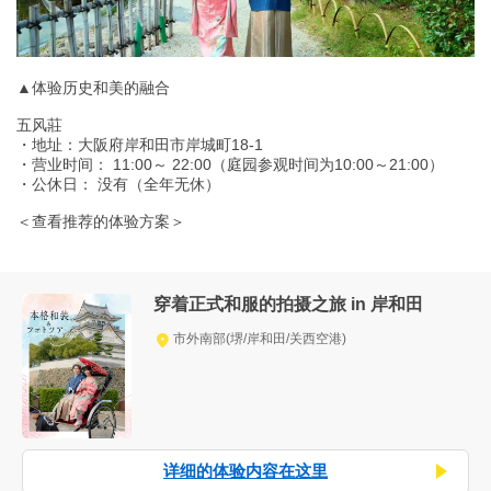
▲体验历史和美的融合
五风莊
・地址：大阪府岸和田市岸城町18-1
・营业时间： 11:00～ 22:00（庭园参观时间为10:00～21:00）
・公休日： 没有（全年无休）
＜查看推荐的体验方案＞
穿着正式和服的拍摄之旅 in 岸和田
市外南部(堺/岸和田/关西空港)
详细的体验内容在这里