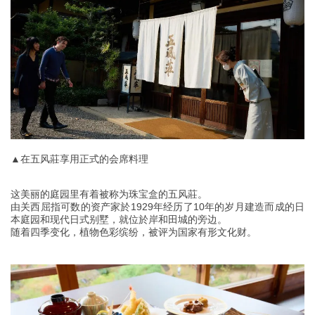
▲在五风莊享用正式的会席料理
这美丽的庭园里有着被称为珠宝盒的五风莊。
由关西屈指可数的资产家於1929年经历了10年的岁月建造而成的日
本庭园和现代日式别墅，就位於岸和田城的旁边。
随着四季变化，植物色彩缤纷，被评为国家有形文化财。