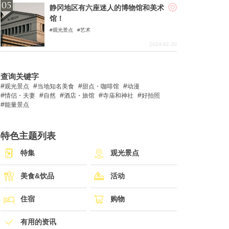
静冈地区有六座迷人的博物馆和美术
馆！
观光景点
艺术
2024-02-20
查询关键字
观光景点
当地知名美食
甜点・咖啡馆
动漫
情侣・夫妻
自然
酒店・旅馆
寺庙和神社
好拍照
能量景点
特色主题列表
特集
观光景点
美食&饮品
活动
住宿
购物
有用的资讯