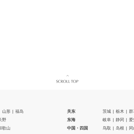
山形
福岛
关东
茨城
栃木
群
长野
东海
岐阜
静冈
爱
和歌山
中国・四国
鸟取
岛根
冈