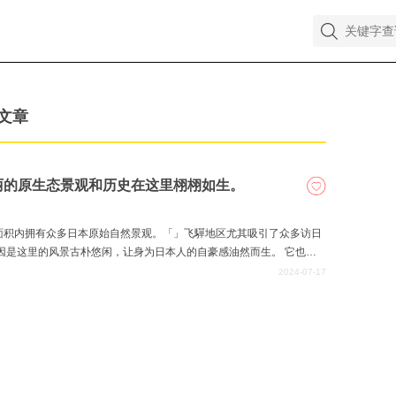
文章
丽的原生态景观和历史在这里栩栩如生。
面积内拥有众多日本原始自然景观。「」飞驒地区尤其吸引了众多访日
因是这里的风景古朴悠闲，让身为日本人的自豪感油然而生。 它也是
作的源泉。
2024-07-17