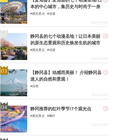
本的中心城市，集历史与时尚于一身
观光景点
动漫
2023-06-09
静冈县的七个动漫圣地！让日本美丽
的原生态景观和历史焕发生机的城市
观光景点
动漫
2024-03-06
【静冈县】动感而美丽！ 介绍静冈县
迷人的自然和景观！
自然
2023-11-07
静冈推荐的红叶季节!7个观光点
观光景点
枫叶
2021-12-07