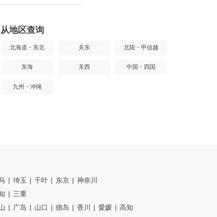
从地区查询
北海道・东北
关东
北陆・甲信越
东海
关西
中国・四国
九州・冲绳
马
埼玉
千叶
东京
神奈川
知
三重
山
广岛
山口
德岛
香川
愛媛
高知