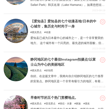
Safari Park）和滨名湖（Lake Hamana）。如果您想在静
冈县「做一些与众不同的事情，我们向您推荐静冈县奇特
2023-09-19
景点之旅」。这次，我们将为您介绍一条 2 天 1 夜的示范
路线，让您游览静冈县的奇特景点。
【爱知县】爱知县的七个动漫圣地!日本的中
心城市，集历史与时尚于一身
观光景点
动漫
爱知县已成为日本最中心的城市之一，是一个非常繁荣的
地方。 这个城市有一个闪亮的、最先进的城市面貌，但它
也有非常好的历史材料的平衡，比如它与织田信长的关
2023-06-09
系。 各种作品也受到了城市规模的启发，并设法将其设定
为一个神圣的地方。 享受一次愉快的观光之旅，欣赏各种
静冈地区的七个最佳Instagram拍摄点!以富
有趣的作品。
士山为中心的美丽地区
观光景点
好拍照
你好。在这篇文章中，我将向你介绍静冈地区的七个推荐
的安装点。静冈地区是一个非常有吸引力的地区，有着丰
富的自然环境，尤其是富士山。富士山不用说是全国闻名
2023-04-13
的名胜，周围的自然环境和安静的气氛也很有气氛。请大
家在这样的地区享受观光，并拍摄一些精彩的照片。
早春时节的五个热门赏樱地点。
观光景点
赏花景点
情侣・夫妻
家族
朋友