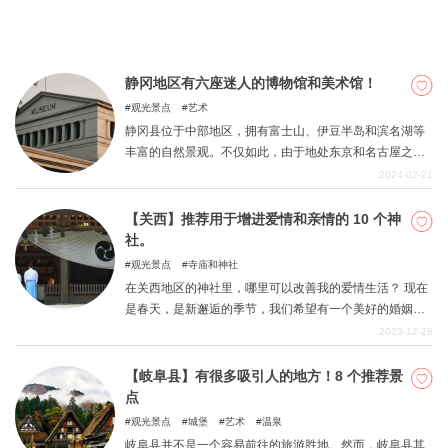
静冈地区有六座迷人的博物馆和美术馆！
观光景点
艺术
静冈县位于中部地区，拥有富士山、伊豆半岛和滨名湖等
丰富的自然景观。不仅如此，由于地处东京和名古屋之
间，该地区工业发达，人与人之间的交流也带来了丰富多
2024-02-21
彩的文化。在本文中，我们为您精选了静冈地区最具吸引
力的六家博物馆和美术馆，您一定要去看看。何不将它们
【关西】推荐用于增进爱情和亲情的 10 个神
作为您下一次旅行的目的地呢？
社。
观光景点
寺庙和神社
在关西地区的神社里，哪里可以改善我的爱情生活？ 现在
是春天，是新邂逅的季节，我们希望有一个美好的婚姻。
这也是希望在神的帮助下乘风破浪，开始新生活的季节。
2023-12-28
在京都、奈良等寺庙和神社林立的关西地区，我们为您介
绍 10 座有利于相亲和爱情的神社。
【岐阜县】有很多吸引人的地方！8 个推荐景
点
观光景点
城堡
艺术
温泉
岐阜县并不是一个容易前往的旅游胜地。然而，岐阜县其