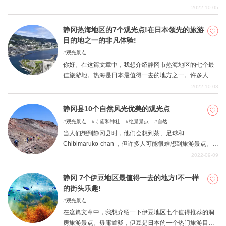
文章将为你提供丰富的信息，介绍Yoro Tenmei Hensen Ji
2022-10-05
这个神秘的、异世界的景点。
静冈热海地区的7个观光点!在日本领先的旅游
目的地之一的非凡体验!
观光景点
你好。在这篇文章中，我想介绍静冈市热海地区的七个最
佳旅游地。热海是日本最值得一去的地方之一。许多人把
它列为他们想去的地方，的确，它以其丰富的旅游景点吸
2022-10-03
引了许多人的兴趣，你可以感受到其景点的颗粒度的魅
力。我们希望你能以这篇文章为指导，在热海享受你梦寐
静冈县10个自然风光优美的观光点
以求的观光之旅。
观光景点
寺庙和神社
绝景景点
自然
当人们想到静冈县时，他们会想到茶、足球和
Chibimaruko-chan ，但许多人可能很难想到旅游景点。这
里没有许多有吸引力的旅游景点，许多人可能认为静冈是
2022-09-09
一个没有新干线的县。然而，不仅有著名的旅游景点，如
热海温泉和浜名湖，而且还有许多隐藏的景点。 在本期节
静冈 7个伊豆地区最值得一去的地方!不一样
目中，我们将介绍静冈县的10个洞房旅游景点。
的街头乐趣!
观光景点
在这篇文章中，我想介绍一下伊豆地区七个值得推荐的洞
房旅游景点。毋庸置疑，伊豆是日本的一个热门旅游目的