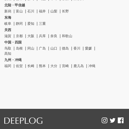
北陆・甲信越
新舄
富山
石川
福井
山梨
长野
东海
岐阜
静冈
爱知
三重
关西
滋賀
京都
大阪
兵库
奈良
和歌山
中国・四国
鸟取
岛根
冈山
广岛
山口
德岛
香川
愛媛
高知
九州・冲绳
福冈
佐贺
长崎
熊本
大分
宮崎
鹿儿岛
冲绳