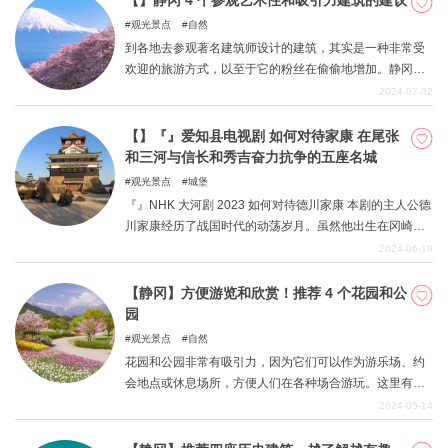
【】静冈 4 个参观艺术性和吸引力建筑的建议
观光景点
自然
到各地去参观著名建筑师设计的建筑，其实是一种非常受
欢迎的旅游方式，以至于它的粉丝在偷偷地增加。静冈县
有许多知名建筑，很多人都会前往观光。 设计完成后的空
2024-07-02
间氛围也非常愉悦，可以说是一道亮丽的风景线。本文将
介绍静冈县最具艺术魅力的建筑。
【】『』爱知县电视剧 如何对待家康 在尾张
和三河与信长和秀吉奋力抗争的五座名城
观光景点
城堡
『』NHK 大河剧 2023 如何对待德川家康 本剧的主人公德
川家康经历了战国时代的动荡岁月。虽然他出生在冈崎
城，但童年时却被迫作为人质住在今川家的孙浦城。今川
2024-06-19
义元在池滨之战中战死，他回到冈崎城，与织田信长和丰
臣秀吉一起走在动荡时代的前线。本文介绍在尾张和三河
【静冈】方便游览和欣赏！推荐 4 个花园和公
建造的五座城堡：冈崎城、清洲城、吉田城、犬山城和小
园
牧城。
观光景点
自然
花园和公园非常有吸引力，因为它们可以作为游乐场、约
会地点或休息场所，方便人们在各种场合游玩。这里有各
种好玩的地方，您可以欣赏郁郁葱葱的绿色和风景，也可
2024-05-14
以和家人一起在游乐设施上玩耍。本文将介绍静冈县的庭
园和公园。