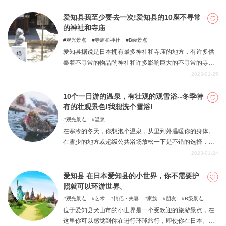
县，一定要去看看。
爱知县我至少要去一次!爱知县的10座不寻常
的神社和寺庙
观光景点
寺庙和神社
B级景点
爱知县据说是日本拥有最多神社和寺庙的地方，有许多供
奉着不寻常的物品的神社和许多影响巨大的不寻常的寺
庙。本文介绍了爱知县一些最不寻常的神社和寺庙。
2023-01-25
10个一日游的温泉，有壮观的观雪浴--冬季特
有的壮观景色!我想洗个雪浴!
观光景点
温泉
在寒冷的冬天，你想泡个温泉，从里到外温暖你的身体。
在雪少的地方或超级公共浴场放松一下是不错的选择，但
如果你去麻烦的话，为什么不享受一下只有在冬天才能享
2023-01-24
受的雪浴呢？在温暖的温泉中欣赏雪景是一种特别的体
验。这里有10个雪地浴场，你可以在一日游中享受，无需
爱知县 在日本爱知县的小世界，你不需要护
过夜。
照就可以环游世界。
观光景点
艺术
情侣・夫妻
家族
朋友
B级景点
位于爱知县犬山市的小世界是一个受欢迎的旅游景点，在
这里你可以感觉到你在进行环球旅行，即使你在日本。本