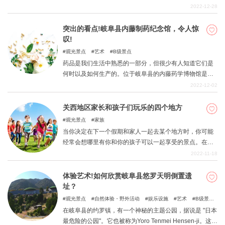
文介绍了小世界的亮点和推荐的课程，让人倍感乐趣。
2022-12-28
突出的看点!岐阜县内藤制药纪念馆，令人惊
叹!
观光景点
艺术
B级景点
药品是我们生活中熟悉的一部分，但很少有人知道它们是
何时以及如何生产的。位于岐阜县的内藤药学博物馆是一
个可以了解药品历史的地方。本文介绍了该博物馆的许多
2022-12-02
亮点。
关西地区家长和孩子们玩乐的四个地方
观光景点
家族
当你决定在下一个假期和家人一起去某个地方时，你可能
经常会想哪里有你和你的孩子可以一起享受的景点。在这
里，我们将介绍关西地区一些父母和孩子可以一起享受的
2022-11-18
景点。
体验艺术!如何欣赏岐阜县悠罗天明倒置遗
址？
观光景点
自然体验・野外活动
娱乐设施
艺术
B级景
点
在岐阜县的约罗镇，有一个神秘的主题公园，据说是 "日本
最危险的公园"。它也被称为Yoro Tenmei Hensen-ji。这篇