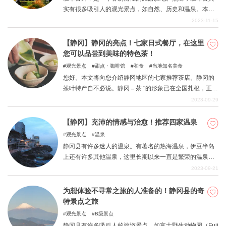
实有很多吸引人的观光景点，如自然、历史和温泉。本
期，我们将为您介绍岐阜县的几处旅游胜地。
2023-11-15
【静冈】静冈的亮点！七家日式餐厅，在这里
您可以品尝到美味的特色茶！
观光景点
甜点・咖啡馆
和食
当地知名美食
您好。本文将向您介绍静冈地区的七家推荐茶店。静冈的
茶叶特产自不必说。静冈＝茶 "的形象已在全国扎根，正因
为是特产，所以游客们总是趋之若鹜。此外，这里还充满
2023-09-29
了日本风情，您可以尽情享受与众不同的传统轻松氛围。
请以本文为指南，品尝具有静冈代表性的茶。
【静冈】充沛的情感与治愈！推荐四家温泉
观光景点
温泉
静冈县有许多迷人的温泉。有著名的热海温泉，伊豆半岛
上还有许多其他温泉，这里长期以来一直是繁荣的温泉胜
地。许多人慕名而来，因为这里有动人的街景、风景和美
2023-09-21
食。本文将为您介绍静冈县的几处值得推荐的温泉胜地。
为想体验不寻常之旅的人准备的！静冈县的奇
特景点之旅
观光景点
B级景点
静冈县有许多吸引人的旅游景点，如富士野生动物园（Fuji