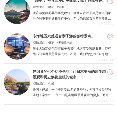
【静冈】推荐四座历史建筑，越了解越有趣。
观光景点
历史
自然
建议游览静冈县的历史建筑。静冈自古以来就是靠近国家
中心的重要交通和生产中心，至今仍保留着许多重要建
筑。通过游览这些建筑并了解其历史背景，您可以度过一
2024-04-09
段浪漫而感性的时光。 本文将为您介绍静冈县的一些历史
建筑。
东海地区六处适合亲子游的独特景点。
观光景点
家族
和孩童一起
很多人决定偶尔带着孩子去某个地方享受家庭服务，但可
能不知道哪里是最佳去处。在此，我们为您介绍东海地区
（静冈、爱知、岐阜、三重）父母和孩子都能尽享欢乐的
2024-03-14
景点。
静冈县的七个动漫圣地！让日本美丽的原生态
景观和历史焕发生机的城市
观光景点
动漫
静冈县已成为一个非常受欢迎的朝圣地，各种动漫类型的
圣地非常集中。 富士山是该地区最受欢迎的卖点，而更广
阔的场地也是关东地区的防御工事。 该地区丰富美丽的自
2024-03-08
然风光给许多人留下了深刻印象，只有在这里才能体验到
一种满足感。