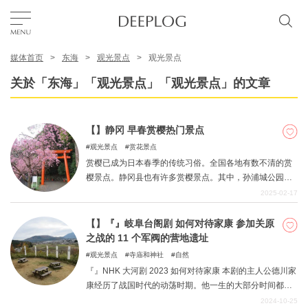
媒体首页
东海
观光景点
观光景点
我的最爱
关於「东海」「观光景点」「观光景点」的文章
TOP
【】静冈 早春赏樱热门景点
观光景点
赏花景点
区域
赏樱已成为日本春季的传统习俗。全国各地有数不清的赏
樱景点。静冈县也有许多赏樱景点。其中，孙浦城公园、
静冈浅间神社、日本平梦台、三岛大社和伊豆山神社这五
2025-02-17
特色主题
个景点是深受县民喜爱的赏樱胜地。
【】『』岐阜台阁剧 如何对待家康 参加关原
之战的 11 个军阀的营地遗址
简体中文
观光景点
寺庙和神社
自然
USD
『』NHK 大河剧 2023 如何对待家康 本剧的主人公德川家
康经历了战国时代的动荡时期。他一生的大部分时间都在
征战。其中最伟大的决定性战役可能就是分裂国家的关原
2024-10-25