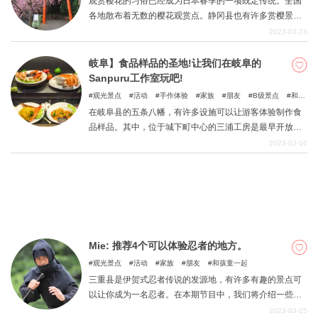
观赏樱花的习俗已经成为日本春季的一项既定传统。全国
各地散布着无数的樱花观赏点。静冈县也有许多赏樱景
点。其中，以下五个景点作为赏樱景点受到县内居民的欢
2023-03-23
迎：Sunpu城堡公园、静冈浅间神社、日本平Yume
Terrace、三岛大社和Izuyama神社。
岐阜】食品样品的圣地!让我们在岐阜的
Sanpuru工作室玩吧!
观光景点
活动
手作体验
家族
朋友
B级景点
和孩
童一起
在岐阜县的五条八幡，有许多设施可以让游客体验制作食
品样品。其中，位于城下町中心的三浦工房是最早开放的
动手设施之一。在这篇文章中，我们将介绍三浦工房的魅
2023-03-16
力，这是一个受欢迎的动手设施，是食品样品圣地的骄
傲。
Mie: 推荐4个可以体验忍者的地方。
观光景点
活动
家族
朋友
和孩童一起
三重县是伊贺式忍者传说的发源地，有许多有趣的景点可
以让你成为一名忍者。在本期节目中，我们将介绍一些儿
童和成人都可以享受的忍者体验点!如果你将来要去三重
2023-03-15