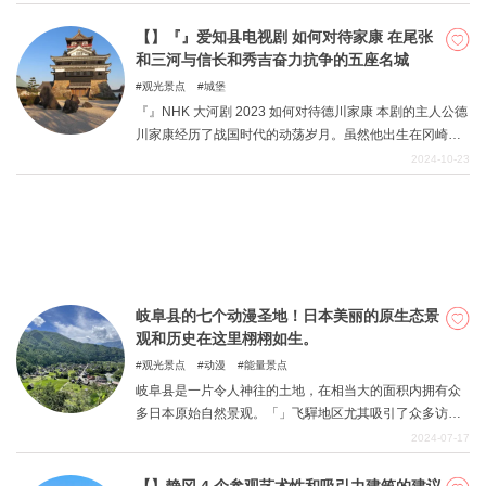
之战。在位于岐阜县西南角的关原町，至今仍能看到当年
参战诸侯的营地遗迹。在此，我们将介绍其中 11 位将军的
【】『』爱知县电视剧 如何对待家康 在尾张
遗骸和战役的历史遗迹。
和三河与信长和秀吉奋力抗争的五座名城
关於DEEPLOG
观光景点
城堡
隐私政策
『』NHK 大河剧 2023 如何对待德川家康 本剧的主人公德
川家康经历了战国时代的动荡岁月。虽然他出生在冈崎
联系我们
城，但童年时却被迫作为人质住在今川家的孙浦城。今川
2024-10-23
网站营运公司
义元在池滨之战中战死，他回到冈崎城，与织田信长和丰
臣秀吉一起走在动荡时代的前线。本文介绍在尾张和三河
招募旅游作家
建造的五座城堡：冈崎城、清洲城、吉田城、犬山城和小
牧城。
岐阜县的七个动漫圣地！日本美丽的原生态景
观和历史在这里栩栩如生。
观光景点
动漫
能量景点
岐阜县是一片令人神往的土地，在相当大的面积内拥有众
多日本原始自然景观。「」飞驒地区尤其吸引了众多访日
外国游客。 之所以如此受欢迎，最重要的原因是这里的风
2024-07-17
景古朴悠闲，让身为日本人的自豪感油然而生。 它也是一
个牵动创作者心弦的地方，是许多不同创作的源泉。