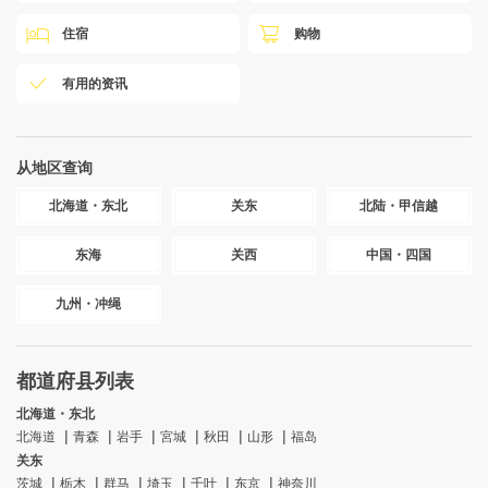
住宿
购物
有用的资讯
从地区查询
北海道・东北
关东
北陆・甲信越
东海
关西
中国・四国
九州・冲绳
都道府县列表
北海道・东北
北海道
青森
岩手
宮城
秋田
山形
福岛
关东
茨城
栃木
群马
埼玉
千叶
东京
神奈川