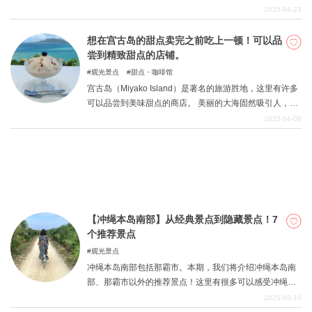
比如使用当地食材和上镜的菜单。 本文将介绍宫古岛上最
2025-04-23
具吸引力的几家咖啡馆。 在这家非常适合午餐和休息时间
的咖啡馆，您可以尽情享受美好时光。
想在宫古岛的甜点卖完之前吃上一顿！可以品
关於DEEPLOG
尝到精致甜点的店铺。
隐私政策
观光景点
甜点・咖啡馆
宫古岛（Miyako Island）是著名的旅游胜地，这里有许多
联系我们
可以品尝到美味甜点的商店。 美丽的大海固然吸引人，但
网站营运公司
宫古岛独有的甜点也是必不可少的，因为只有到了宫古岛
2025-04-08
才能品尝到这些甜点。 本文将介绍宫古岛上可以品尝到美
招募旅游作家
味甜点的店铺。
【冲绳本岛南部】从经典景点到隐藏景点！7
个推荐景点
观光景点
冲绳本岛南部包括那霸市。本期，我们将介绍冲绳本岛南
部、那霸市以外的推荐景点！这里有很多可以感受冲绳独
特风情和壮丽景色的地方，景点众多。
2025-03-19