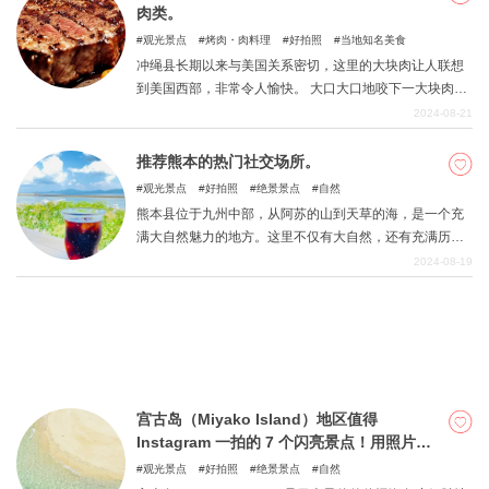
肉类。
观光景点
烤肉・肉料理
好拍照
当地知名美食
冲绳县长期以来与美国关系密切，这里的大块肉让人联想
到美国西部，非常令人愉快。 大口大口地咬下一大块肉是
一种非常自由的体验。 所有这些都是正宗的上等牛排，越
2024-08-21
咬汁水越多。以下是其中几家。 忘掉一切，在冲绳县独特
的环境中享受肉类。
推荐熊本的热门社交场所。
观光景点
好拍照
绝景景点
自然
熊本县位于九州中部，从阿苏的山到天草的海，是一个充
满大自然魅力的地方。这里不仅有大自然，还有充满历史
感的建筑和最新景点。在熊本的摄影景点，您可以欣赏到
2024-08-19
壮观的自然景观和在城市中无法看到的历史名胜，享受一
次值得在 Instagram 上分享的旅行。
宫古岛（Miyako Island）地区值得
Instagram 一拍的 7 个闪亮景点！用照片创
造美好回忆
观光景点
好拍照
绝景景点
自然