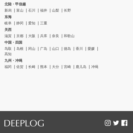
北陆・甲信越
新舄
富山
石川
福井
山梨
长野
东海
岐阜
静冈
爱知
三重
关西
滋賀
京都
大阪
兵库
奈良
和歌山
中国・四国
鸟取
岛根
冈山
广岛
山口
德岛
香川
愛媛
高知
九州・冲绳
福冈
佐贺
长崎
熊本
大分
宮崎
鹿儿岛
冲绳