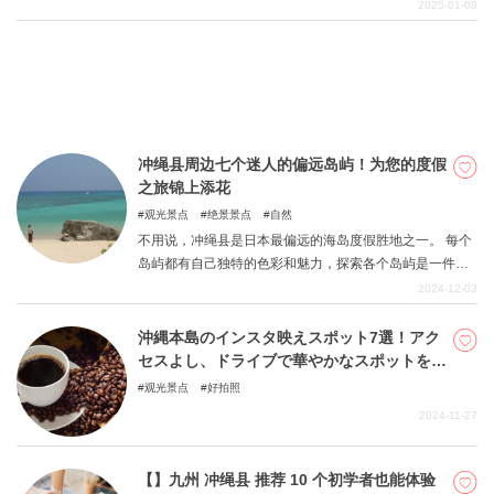
歌声会让你精神振奋。 本文介绍了提供美食和现场民族音
2025-01-08
乐的居酒屋。
冲绳县周边七个迷人的偏远岛屿！为您的度假
之旅锦上添花
观光景点
绝景景点
自然
不用说，冲绳县是日本最偏远的海岛度假胜地之一。 每个
岛屿都有自己独特的色彩和魅力，探索各个岛屿是一件非
常有趣的事情。请带着冲绳县特有的开放心态，在各岛屿
2024-12-03
间飞来飞去，留下美好的回忆。 我们希望这篇文章能帮助
您更多地了解这些岛屿。
沖縄本島のインスタ映えスポット7選！アク
セスよし、ドライブで華やかなスポットを巡
る！
观光景点
好拍照
2024-11-27
【】九州 冲绳县 推荐 10 个初学者也能体验