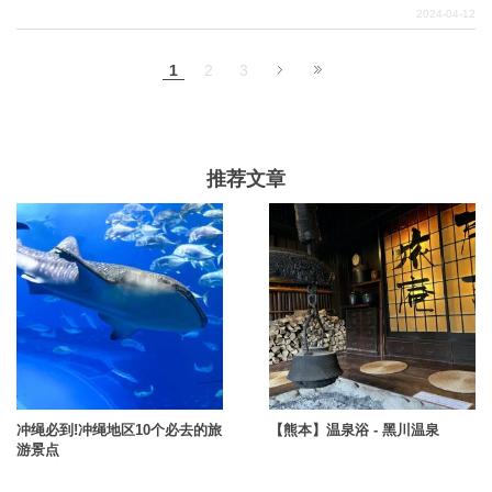
灵得到抚慰，纯净的景色会让你回到童年。所有景点都闪
2024-04-12
闪发光，美不胜收。我们将主要介绍景色壮观的景点，让
您在欣赏美景的同时，还能拍照留念，尽情享受观光的乐
1
2
3
趣。
推荐文章
冲绳必到!冲绳地区10个必去的旅
【熊本】温泉浴 - 黑川温泉
游景点