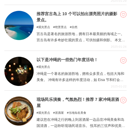
内有冲绳久负盛名的名店，甚至还有使用冲绳食材的人气
2025-01-29
糕点店。
推荐宫古岛上 10 个可以拍出漂亮照片的摄影
景点。
观光景点
绝景景点
自然
宫古岛是著名的旅游胜地，拥有日本最美丽的海域之一。
宫古岛有许多奇妙壮观的景点，可供拍摄和倒影。 本文将
介绍宫古岛上一些值得推荐的摄影景点，让您拍出好看的
2025-01-24
照片。 拍出你想向人炫耀的精彩照片。
以下是冲绳的一些热门年度活动！
观光景点
冲绳是一个著名的旅游胜地，拥有众多景点，包括大海和
美食。 冲绳有许多这样的年度活动，如 Eisa 节和灯会。
本文将介绍冲绳的一些热门旅游活动。
2025-01-22
现场民乐演奏，气氛热烈！推荐 7 家冲绳居酒
屋
观光景点
居酒屋
当地知名美食
建议您在冲绳之行的晚上到居酒屋一边品尝冲绳美食和岛
国清酒，一边聆听现场民谣音乐。 悦耳的三弦声和优美的