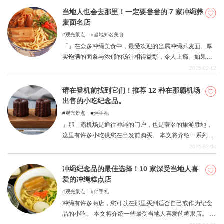
当地人也会去那里！一定要尝尝的 7 家冲绳荞
麦面名店
观光景点
当地知名美食
「」在众多冲绳美食中，最受欢迎的当属冲绳荞麦面。厚
实饱满的面条与浓郁的汤汁相得益彰，令人上瘾。如果您
大老远来到冲绳，一定要品尝一下，在这里我们向您介绍
2025-02-12
一家深受当地人喜爱的著名餐厅。
请在登机前找到它们！推荐 12 种在那霸机场
出售的小吃纪念品。
观光景点
伴手礼
」那「霸机场是通往冲绳的门户，也是著名的旅游胜地，
这里有许多小吃供您在出发前购买。 本文将介绍一系列产
品，包括冲绳特产甜点和那霸机场专卖的稀有甜点，非常
2025-02-04
适合自己或作为纪念品送给他人。 请参考这些产品，因为
它们都具有良好的口感和声誉。
冲绳纪念品的最佳选择！10 家深受当地人喜
爱的冲绳糕点店
观光景点
伴手礼
冲绳有许多商店，您可以在那里买到适合自己或作为纪念
品的小吃。 本文将介绍一些最受当地人喜爱的糖果店。 店