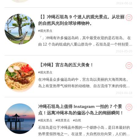
食。 本文将介绍从冲绳本岛驾车出发可到达的偏远岛屿。
2024-06-11
每个岛屿都有自己独特的景点，尽情享受游览偏远岛屿的
乐趣吧。
【】冲绳石垣岛 9 个迷人的观光景点。从壮丽
的自然风光到全球珍稀物种。
观光景点
「」冲绳有许多偏远岛屿，其中最受欢迎的是石垣岛。 在
由 12 个岛屿组成的八重山群岛中，石垣岛是一个特别受欢
迎的地方。 石垣岛有许多美丽的自然景观，如全球罕见的
2024-05-20
珊瑚群和令人神往的翠绿色大海。 「」因此，我们要向您
介绍石垣岛 9 个极具吸引力的旅游景点。 石灰岩洞穴的神
【冲绳】宫古岛的五大美食！
秘氛围和令人目不暇接的壮观景色会让您忘记日常生活的
观光景点
压力，这些都是石垣岛独有的特别景点，请务必读完。
在冲绳县众多偏远岛屿中，宫古岛以美丽的大海而闻名。
岛上有亚热带气候特有的动植物、自古流传下来的传统手
工艺品和悠闲的市容等，充满了魅力。下面推荐宫古岛上
2024-04-18
的五个美食景点。
冲绳石垣岛上值得 Instagram 一拍的 7 个景
点！远离冲绳本岛的偏远小岛上的绚丽瞬间！
观光景点
绝景景点
自然
石垣岛是位于冲绳县外围的一个僻静小岛，是日本最好的
热带度假胜地之一。在这里，大自然欣欣向荣，人们的心