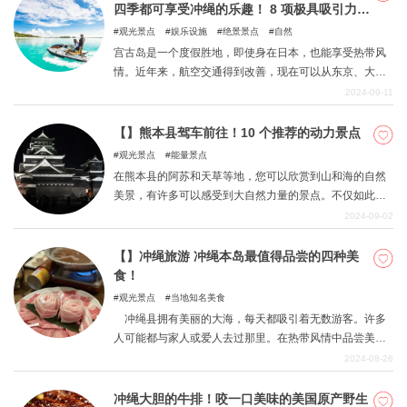
计划自己的行程吧。
四季都可享受冲绳的乐趣！ 8 项极具吸引力的
海上运动
观光景点
娱乐设施
绝景景点
自然
宫古岛是一个度假胜地，即使身在日本，也能享受热带风
情。近年来，航空交通得到改善，现在可以从东京、大
阪、名古屋等城市乘坐直飞航班前往该岛。在宫古岛，您
2024-09-11
可以全年在温和的气候中享受海上运动的乐趣。夏季（旺
季）和冬季凉风习习，非常适合开展各种活动。我们为您
【】熊本县驾车前往！10 个推荐的动力景点
整理了宫古岛上适合各种人群的极具魅力的海上运动项
观光景点
能量景点
目，您在计划下一次旅行时可以参考一下。
在熊本县的阿苏和天草等地，您可以欣赏到山和海的自然
美景，有许多可以感受到大自然力量的景点。不仅如此，
这里还有可以感受历史的神社。在熊本县这个自然与历史
2024-09-02
的宝库中，您可以一边欣赏美景，一边享受动力景点之
旅。
【】冲绳旅游 冲绳本岛最值得品尝的四种美
食！
观光景点
当地知名美食
冲绳县拥有美丽的大海，每天都吸引着无数游客。许多
人可能都与家人或爱人去过那里。在热带风情中品尝美味
佳肴是冲绳旅游的魅力之一。本期，我们将介绍冲绳本岛
2024-08-26
四家一流的美食餐厅。
冲绳大胆的牛排！咬一口美味的美国原产野生