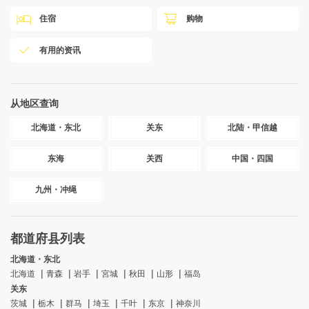
住宿
购物
有用的资讯
从地区查询
北海道・东北
关东
北陆・甲信越
东海
关西
中国・四国
九州・冲绳
都道府县列表
北海道・东北
北海道
青森
岩手
宮城
秋田
山形
福岛
关东
茨城
栃木
群马
埼玉
千叶
东京
神奈川