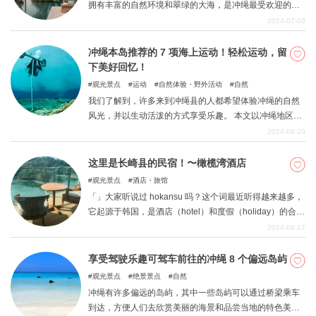
拥有丰富的自然环境和翠绿的大海，是冲绳最受欢迎的偏
远岛屿之一。在本文中，我们将介绍宫古岛上三家不错的
2024-07-03
酒店。
冲绳本岛推荐的 7 项海上运动！轻松运动，留
下美好回忆！
观光景点
运动
自然体验・野外活动
自然
我们了解到，许多来到冲绳县的人都希望体验冲绳的自然
风光，并以生动活泼的方式享受乐趣。 本文以冲绳地区，
特别是冲绳本岛为重点，介绍在该地区可以享受的七种海
2024-06-20
上运动。 由于位于冲绳本岛，观光交通非常便利，您可以
尽情体验大海、阳光、天空和壮丽的自然风光。
这里是长崎县的民宿！〜橄榄湾酒店
观光景点
酒店・旅馆
「」大家听说过 hokansu 吗？这个词最近听得越来越多，
它起源于韩国，是酒店（hotel）和度假（holiday）的合成
词。长崎县因 Huis Ten Bosch 和唐人街而闻名。此外，还
2024-06-17
有格列佛花园等许多吸引人的旅游景点。在这样的长崎县
内，有一些推荐给游客的酒店。这里有几家不错的度假酒
享受驾驶乐趣可驾车前往的冲绳 8 个偏远岛屿
店，您不仅可以观光，还可以在此度假。 我想入住一家设
观光景点
绝景景点
自然
施一流的酒店！我希望入住的酒店能让我感到与众不同！
冲绳有许多偏远的岛屿，其中一些岛屿可以通过桥梁乘车
我想入住一家拥有美丽景色和良好社交网站的酒店！本
到达，方便人们去欣赏美丽的海景和品尝当地的特色美
期，我们将为您推荐能够满足所有这些要求的酒店。