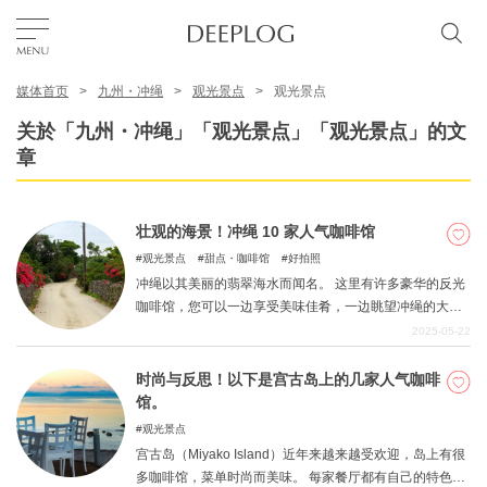
媒体首页
九州・冲绳
观光景点
观光景点
我的最爱
关於「九州・冲绳」「观光景点」「观光景点」的文
章
TOP
壮观的海景！冲绳 10 家人气咖啡馆
区域
观光景点
甜点・咖啡馆
好拍照
冲绳以其美丽的翡翠海水而闻名。 这里有许多豪华的反光
咖啡馆，您可以一边享受美味佳肴，一边眺望冲绳的大
特色主题
海。 本文将为您介绍冲绳之旅中可以欣赏到海景的咖啡
2025-05-22
馆。
时尚与反思！以下是宫古岛上的几家人气咖啡
简体中文
馆。
USD
观光景点
宫古岛（Miyako Island）近年来越来越受欢迎，岛上有很
多咖啡馆，菜单时尚而美味。 每家餐厅都有自己的特色，