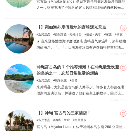
宫古岛（Miyako Island）是日本最佳的偏远海岛度假胜地
之一，这里充满了冲绳县的迷人风情和绚丽的自然风光。
本文介绍了从美味佳肴到美妙壮观的风景等众多景点，让
2024-07-30
您流连忘返。在这里拍照留念，用相机记录下美好的回
忆，让您终生难忘。
【】宛如海外度假胜地的宫崎观光景点
观光景点
自然体验・野外活动
情侣・夫妻
家族
朋友
自然
和孩童一起
▲ 喜来登格兰德海洋度假酒店 宫崎县气候温和，热带植物
绵延海岸。「」「」日南海岸沿线有许多值得停留的地
方，如三梅西日南和翠岬，您可以一边驾车一边享受这里
2024-07-25
的风情。 这篇文章介绍了宫崎的许多观光景点，这些景点
会让您感受到日本海外度假胜地的风情，同时也介绍了第
冲绳宫古岛的 7 个推荐海滩！在冲绳最受欢迎
一次到宫崎旅行时必须游览的景点。在计划初夏旅行时，
的岛屿之一，忘却日常生活的烦恼！
不妨将本文作为参考。
观光景点
娱乐设施
自然
来冲绳县，尤其是宫古岛的人并不少。许多名人都曾在暑
假期间造访该岛，并讲述了他们在岛上的故事，因此该岛
成为许多人向往的旅游胜地。 在本文中，我们将介绍宫古
2024-07-10
岛上一些值得推荐的海滩，这里有丰富的自然景观，也是
自由的象征。 这里有七件事。
【】冲绳 宫古岛的三家酒店！
观光景点
酒店・旅馆
绝景景点
宫古岛（Miyako Island）位于冲绳本岛东南 280 公里处，