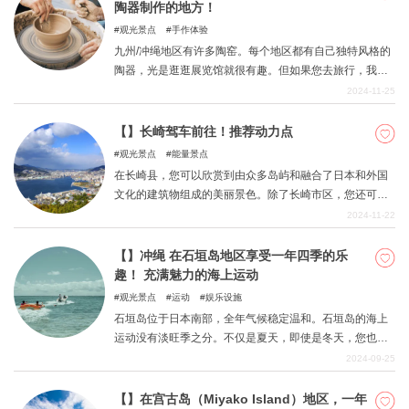
陶器制作的地方！
观光景点
手作体验
九州/冲绳地区有许多陶窑。每个地区都有自己独特风格的
陶器，光是逛逛展览馆就很有趣。但如果您去旅行，我们
建议您尝试自己制作陶器。无论是雨季还是炎热的夏天，
2024-11-25
您都可以舒适地享受制作陶器的乐趣。体验一下陶器制作
吧，这将是您旅行中难忘的一部分。
【】长崎驾车前往！推荐动力点
观光景点
能量景点
在长崎县，您可以欣赏到由众多岛屿和融合了日本和外国
文化的建筑物组成的美丽景色。除了长崎市区，您还可以
在郊区和偏远岛屿上找到与众不同的动力点。在长崎自驾
2024-11-22
游，享受动力景点之旅吧。
【】冲绳 在石垣岛地区享受一年四季的乐
趣！ 充满魅力的海上运动
观光景点
运动
娱乐设施
石垣岛位于日本南部，全年气候稳定温和。石垣岛的海上
运动没有淡旺季之分。不仅是夏天，即使是冬天，您也可
以尽情体验在本州海域无法体验到的魅力。我们为您整理
2024-09-25
了从初学者到专家都能在石垣岛体验到的极具魅力的海上
运动项目，您不妨一边想象着自己在石垣岛的情景，一边
【】在宫古岛（Miyako Island）地区，一年