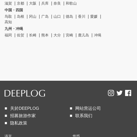
滋賀
京都
大阪
兵库
奈良
和歌山
中国・四国
鸟取
岛根
冈山
广岛
山口
德岛
香川
愛媛
高知
九州・冲绳
福冈
佐贺
长崎
熊本
大分
宮崎
鹿儿岛
冲绳
关於DEEPLOG
网站营运公司
招募旅游作家
联系我们
隐私政策
语言
货币