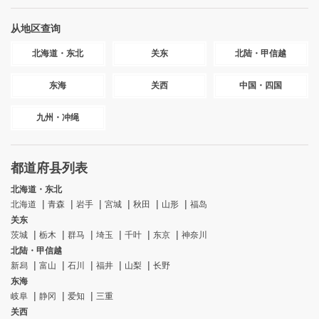
从地区查询
北海道・东北
关东
北陆・甲信越
东海
关西
中国・四国
九州・冲绳
都道府县列表
北海道・东北
北海道
青森
岩手
宮城
秋田
山形
福岛
关东
茨城
栃木
群马
埼玉
千叶
东京
神奈川
北陆・甲信越
新舄
富山
石川
福井
山梨
长野
东海
岐阜
静冈
爱知
三重
关西