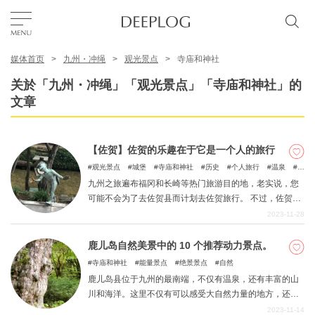
媒体首页
九州・冲绳
观光景点
寺庙和神社
我的最爱
关於「九州・冲绳」「观光景点」「寺庙和神社」的
文章
TOP
【佐贺】佐贺的乐趣在于它是一个人的旅行
区域
观光景点
城堡
寺庙和神社
历史
个人旅行
温泉
绝
景景点
九州之旅遍布福冈和长崎等热门旅游目的地，老实说，您
可能不会为了去佐贺县而计划去佐贺旅行。 不过，佐贺县
特色主题
也有很多吸引人的旅游景点，包括以陶器闻名的唐津、伊
2023-11-28
万里和有田，可以品尝到美味鱿鱼的汤布子，以及可以享
受日本三大美肤浴之一的嬉野！ 每年秋天，这里都会举办
鹿儿岛自然美景中的 10 个推荐动力景点。
简体中文
亚洲最大的热气球节之一，天空中五彩缤纷的热气球蔚为
寺庙和神社
能量景点
绝景景点
自然
USD
壮观。 本文将介绍佐贺的一些必游景点。 通过本文，您可
鹿儿岛县位于九州的最南端，不仅有温泉，还有丰富的山
以计划前往佐贺的旅行，在这座城市享受只有女性独自旅
川和海洋。这里不仅有可以感受大自然力量的地方，还有
行时才能感受到的氛围。
历史悠久的动力景点。下面向您推荐来鹿儿岛必去的 10 个
2023-11-14