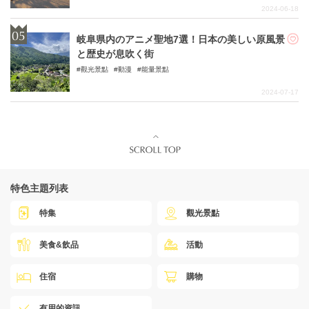
2024-06-18
岐阜県内のアニメ聖地7選！日本の美しい原風景
と歴史が息吹く街
觀光景點
動漫
能量景點
2024-07-17
特色主題列表
特集
觀光景點
美食&飲品
活動
住宿
購物
有用的資訊