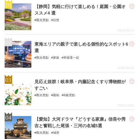
【静岡】気軽に行けて楽しめる！庭園・公園オ
ススメ4 選
觀光景點
自然
2024-05-14
東海エリアの親子で楽しめる個性的なスポット6
選
觀光景點
家族
和孩童一起
2024-03-13
見応え抜群！岐阜県・内藤記念くすり博物館が
すごい
觀光景點
藝術
B級景點
2022-12-01
【愛知】大河ドラマ『どうする家康』信長や秀
吉と奮戦した尾張・三河の名城5選
觀光景點
城堡