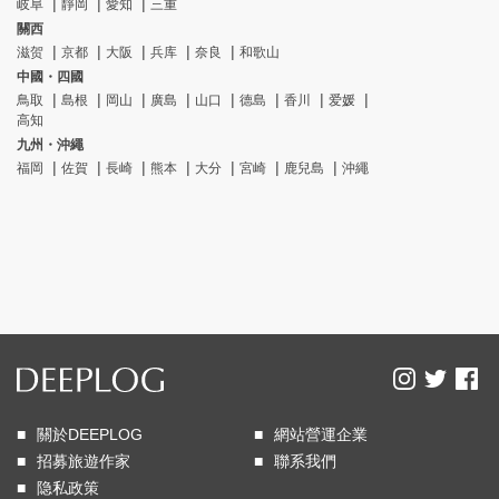
岐阜
靜岡
愛知
三重
關西
滋贺
京都
大阪
兵库
奈良
和歌山
中國・四國
鳥取
島根
岡山
廣島
山口
德島
香川
爱媛
高知
九州・沖繩
福岡
佐賀
長崎
熊本
大分
宮崎
鹿兒島
沖繩
關於DEEPLOG
網站營運企業
招募旅遊作家
聯系我們
隐私政策