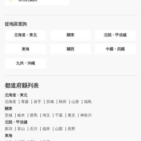
從地區查詢
北海道・東北
關東
北陸・甲信越
東海
關西
中國・四國
九州・沖繩
都道府縣列表
北海道・東北
北海道
青森
岩手
宫城
秋田
山形
福島
關東
茨城
栃木
群馬
埼玉
千葉
東京
神奈川
北陸・甲信越
新潟
富山
石川
福井
山梨
長野
東海