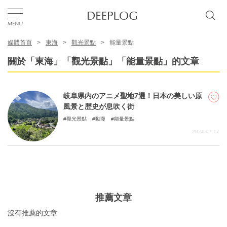
媒體首頁
東海
觀光景點
能量景點
我的最愛
關於「東海」「觀光景點」「能量景點」的文章
TOP
岐阜県内のアニメ聖地7選！日本の美しい原
風景と歴史が息吹く街
區域
觀光景點
動漫
能量景點
2024-07-17
特色主題
繁體中文
USD
推薦文章
沒有推薦的文章