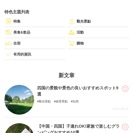
特色主題列表
關於DEEPLOG
特集
觀光景點
隐私政策
美食&飲品
活動
聯系我們
住宿
購物
網站營運企業
有用的資訊
招募旅遊作家
新文章
四国の景観や景色の良いおすすめスポット9
選
觀光景點
絕景景點
自然
2024-06-24
【中国・四国】子連れOK!家族で楽しむグラ
ンピングおすすめ10選