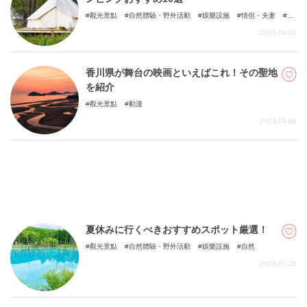
觀光景點
自然體驗・野外活動
娛樂設施
情侶・夫妻
家
族
朋友
自然
和孩童一起
2024-04-22
香川県が舞台の映画といえばこれ！その聖地
を紹介
觀光景點
動漫
2023-08-08
夏休みに行くべきおすすめスポット厳選！
觀光景點
自然體驗・野外活動
娛樂設施
自然
2023-07-28