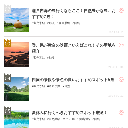
瀬戸内海の島行くならここ！自然豊かな島、お
すすめ7選！
觀光景點
動漫
能量景點
自然
2022-08-23
香川県が舞台の映画といえばこれ！その聖地を
紹介
觀光景點
動漫
2023-08-08
四国の景観や景色の良いおすすめスポット9選
觀光景點
絕景景點
自然
2024-06-21
夏休みに行くべきおすすめスポット厳選！
觀光景點
自然體驗・野外活動
娛樂設施
自然