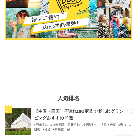
人氣排名
【中国・四国】子連れOK!家族で楽しむグラン
ピングおすすめ10選
觀光景點
自然體驗・野外活動
娛樂設施
情侶・夫妻
家族
朋友
自然
和孩童一起
2024-04-22