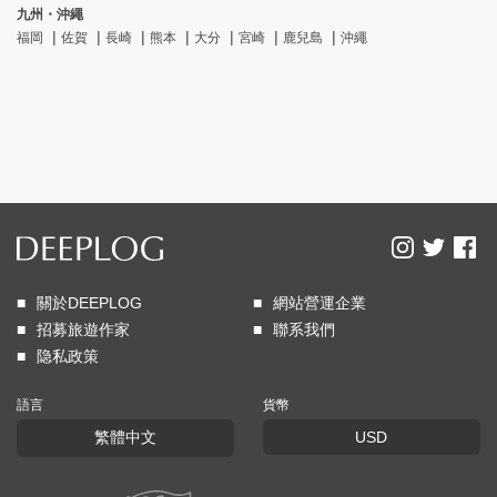
九州・沖繩
福岡
佐賀
長崎
熊本
大分
宮崎
鹿兒島
沖繩
關於DEEPLOG
網站營運企業
招募旅遊作家
聯系我們
隐私政策
語言
貨幣
繁體中文
USD