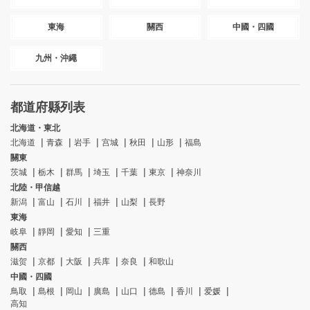
東海
關西
中國・四國
九州・沖繩
都道府縣列表
北海道・東北
北海道
青森
岩手
宫城
秋田
山形
福島
關東
茨城
栃木
群馬
埼玉
千葉
東京
神奈川
北陸・甲信越
新潟
富山
石川
福井
山梨
長野
東海
岐阜
靜岡
愛知
三重
關西
滋贺
京都
大阪
兵库
奈良
和歌山
中國・四國
鳥取
島根
岡山
廣島
山口
德島
香川
爱媛
高知