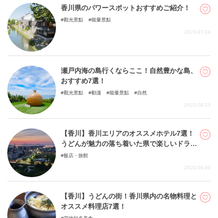
香川県のパワースポットおすすめご紹介！
觀光景點
能量景點
2023-07-14
瀬戸内海の島行くならここ！自然豊かな島、
おすすめ7選！
觀光景點
動漫
能量景點
自然
2022-08-23
【香川】香川エリアのオススメホテル7選！
うどんが魅力の落ち着いた県で楽しいドライ
ブ観光を！
飯店・旅館
2022-06-08
【香川】うどんの街！香川県内の名物料理と
オススメ料理店7選！