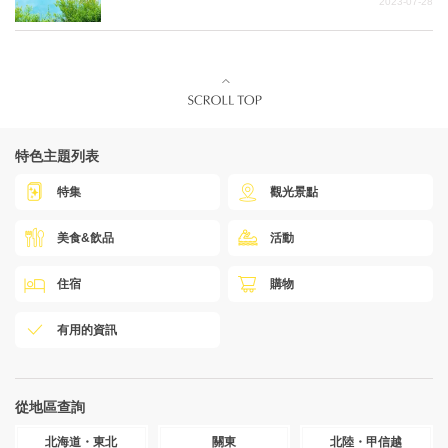
2023-07-28
特色主題列表
特集
觀光景點
美食&飲品
活動
住宿
購物
有用的資訊
從地區查詢
北海道・東北
關東
北陸・甲信越