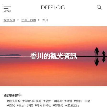
媒體首頁
中國・四國
香川
我的最愛
TOP
區域
香川的觀光資訊
特色主題
繁體中文
USD
查詢關鍵字
觀光景點
當地知名美食
甜點・咖啡館
動漫
情侶・夫妻
自然
飯店・旅館
寺廟和神社
好拍照
能量景點