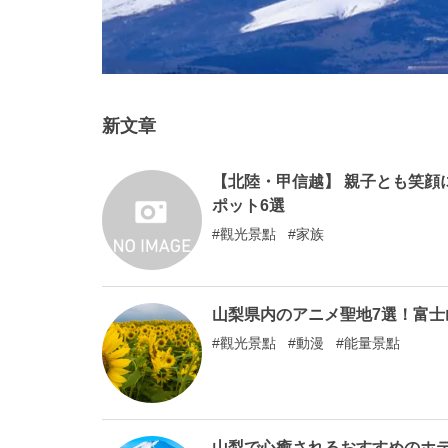
新文章
【北陸・甲信越】 親子とも笑顔
ポット6選
觀光景點
家族
山梨県内のアニメ聖地7選！富
觀光景點
動漫
能量景點
山梨で心癒されるおすすめのホテ