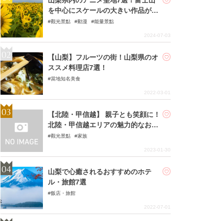
を中心にスケールの大きい作品が粒
ぞろい
觀光景點
動漫
能量景點
2024-07-03
【山梨】フルーツの街！山梨県のオ
ススメ料理店7選！
當地知名美食
2022-03-01
【北陸・甲信越】 親子とも笑顔に！
北陸・甲信越エリアの魅力的なおで
かけスポット6選
觀光景點
家族
2023-01-30
山梨で心癒されるおすすめのホテ
ル・旅館7選
飯店・旅館
2022-07-01