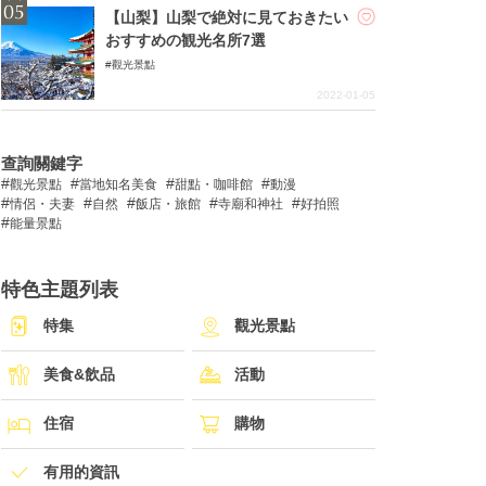
【山梨】山梨で絶対に見ておきたい
おすすめの観光名所7選
觀光景點
2022-01-05
查詢關鍵字
觀光景點
當地知名美食
甜點・咖啡館
動漫
情侶・夫妻
自然
飯店・旅館
寺廟和神社
好拍照
能量景點
特色主題列表
特集
觀光景點
美食&飲品
活動
住宿
購物
有用的資訊