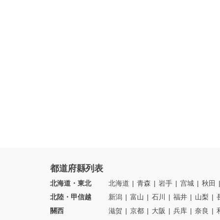
都道府縣列表
北海道・東北
北海道
青森
岩手
宫城
秋田
北陸・甲信越
新潟
富山
石川
福井
山梨
關西
滋贺
京都
大阪
兵库
奈良