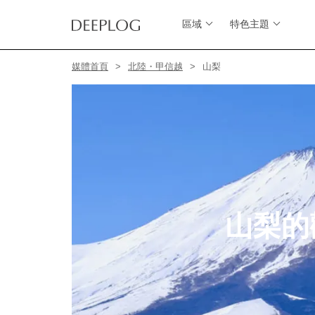
區域
特色主題
媒體首頁
北陸・甲信越
山梨
山梨的