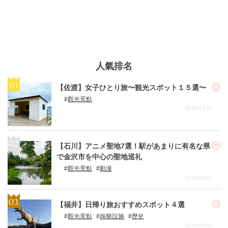
人氣排名
【佐渡】女子ひとり旅〜観光スポット１５選〜
觀光景點
2024-12-26
【石川】アニメ聖地7選！駅があまりに有名な県
で金沢市を中心の聖地巡礼
觀光景點
動漫
2024-06-25
【福井】日帰り旅おすすめスポット４選
觀光景點
娛樂設施
歷史
2024-06-10