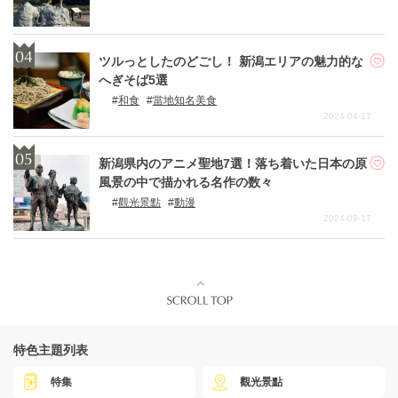
ツルっとしたのどごし！ 新潟エリアの魅力的な
へぎそば5選
和食
當地知名美食
2024-04-17
新潟県内のアニメ聖地7選！落ち着いた日本の原
風景の中で描かれる名作の数々
觀光景點
動漫
2024-09-17
特色主題列表
特集
觀光景點