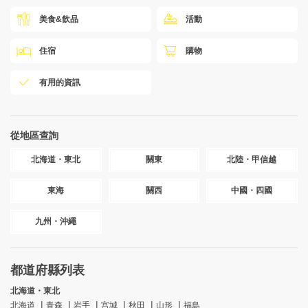
美食&飲品
活動
住宿
購物
有用的資訊
從地區查詢
北海道・東北
關東
北陸・甲信越
東海
關西
中國・四國
九州・沖繩
都道府縣列表
北海道・東北
北海道
青森
岩手
宫城
秋田
山形
福島