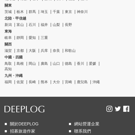
關東
茨城
栃木
群馬
埼玉
千葉
東京
神奈川
北陸・甲信越
新潟
富山
石川
福井
山梨
長野
東海
岐阜
靜岡
愛知
三重
關西
滋贺
京都
大阪
兵库
奈良
和歌山
中國・四國
鳥取
島根
岡山
廣島
山口
德島
香川
爱媛
高知
九州・沖繩
福岡
佐賀
長崎
熊本
大分
宮崎
鹿兒島
沖繩
關於DEEPLOG
網站營運企業
招募旅遊作家
聯系我們