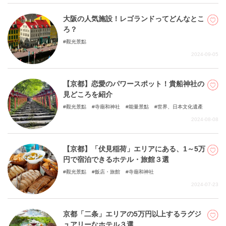
大阪の人気施設！レゴランドってどんなとこ
ろ？
觀光景點
2024-09-05
【京都】恋愛のパワースポット！貴船神社の
見どころを紹介
觀光景點
寺廟和神社
能量景點
世界、日本文化遺產
2024-08-08
【京都】「伏見稲荷」エリアにある、1～5万
円で宿泊できるホテル・旅館３選
觀光景點
飯店・旅館
寺廟和神社
2024-07-23
京都「二条」エリアの5万円以上するラグジ
ュアリーなホテル３選