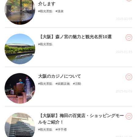
介します
觀光景點
溫泉
2025-02-05
【大阪】森ノ宮の魅力と観光名所10選
觀光景點
2025-01-15
大阪のカジノについて
觀光景點
娛樂設施
活動
2025-01-09
【大阪駅】梅田の百貨店・ショッピングモー
ルをご紹介！
觀光景點
伴手禮