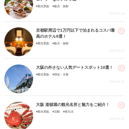
觀光景點
飯店・旅館
2024-07-18
京都駅周辺で1万円以下で泊まれるコスパ最
高のホテル9選！
觀光景點
飯店・旅館
2024-06-12
大阪の外さない人気デートスポット10選！
觀光景點
情侶・夫妻
2024-06-05
大阪 道頓堀の観光名所と魅力をご紹介！
觀光景點
活動
夜生活
2024-05-30