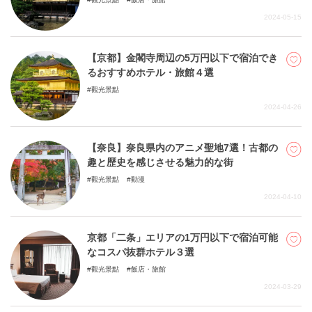
2024-05-15
【京都】金閣寺周辺の5万円以下で宿泊でき
るおすすめホテル・旅館４選
觀光景點
2024-04-26
【奈良】奈良県内のアニメ聖地7選！古都の
趣と歴史を感じさせる魅力的な街
觀光景點
動漫
2024-04-10
京都「二条」エリアの1万円以下で宿泊可能
なコスパ抜群ホテル３選
觀光景點
飯店・旅館
2024-03-29