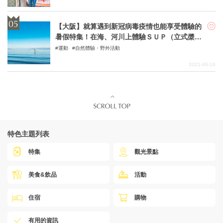
【大阪】就算遇到新冠病毒疫情也能享受體驗的
暑假特集！在海、河川上體驗ＳＵＰ（立式槳板
運動）和ＳＵＰ瑜珈活動
運動
自然體驗・野外活動
2021-06-16
特色主題列表
特集
觀光景點
美食&飲品
活動
住宿
購物
有用的資訊