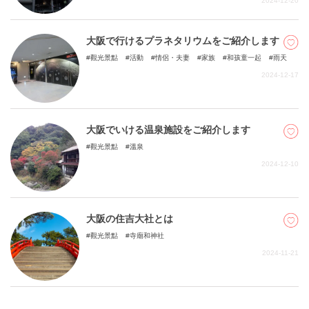
2024-12-20
大阪で行けるプラネタリウムをご紹介します
觀光景點
活動
情侶・夫妻
家族
和孩童一起
雨天
2024-12-17
大阪でいける温泉施設をご紹介します
觀光景點
溫泉
2024-12-10
大阪の住吉大社とは
觀光景點
寺廟和神社
2024-11-21