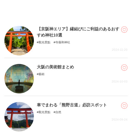
【京阪神エリア】縁結びにご利益のあるおす
すめ神社10選
觀光景點
寺廟和神社
2024-11-20
大阪の美術館まとめ
藝術
2024-10-03
車でまわる「熊野古道」必訪スポット
觀光景點
自然
2024-09-24