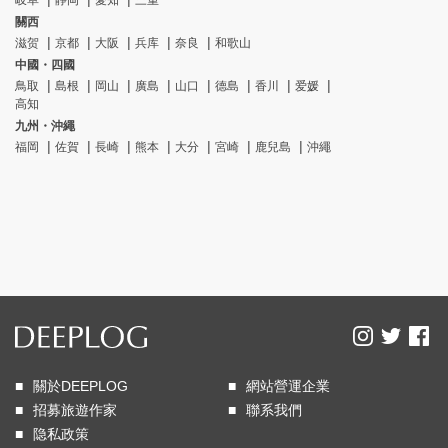
岐阜
靜岡
愛知
三重
關西
滋贺
京都
大阪
兵库
奈良
和歌山
中國・四國
鳥取
島根
岡山
廣島
山口
德島
香川
爱媛
高知
九州・沖繩
福岡
佐賀
長崎
熊本
大分
宮崎
鹿兒島
沖繩
關於DEEPLOG
網站營運企業
招募旅遊作家
聯系我們
隐私政策