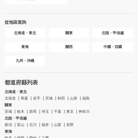
從地區查詢
北海道・東北
關東
北陸・甲信越
東海
關西
中國・四國
九州・沖繩
都道府縣列表
北海道・東北
北海道
青森
岩手
宫城
秋田
山形
福島
關東
茨城
栃木
群馬
埼玉
千葉
東京
神奈川
北陸・甲信越
新潟
富山
石川
福井
山梨
長野
東海