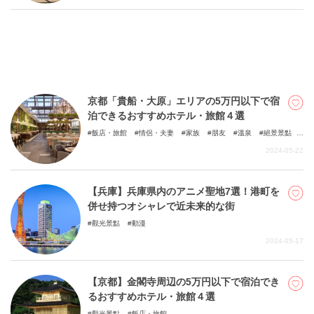
京都「貴船・大原」エリアの5万円以下で宿
泊できるおすすめホテル・旅館４選
飯店・旅館
情侶・夫妻
家族
朋友
溫泉
絕景景點
自然
2024-05-22
【兵庫】兵庫県内のアニメ聖地7選！港町を
併せ持つオシャレで近未来的な街
觀光景點
動漫
2024-05-17
【京都】金閣寺周辺の5万円以下で宿泊でき
るおすすめホテル・旅館４選
觀光景點
飯店・旅館