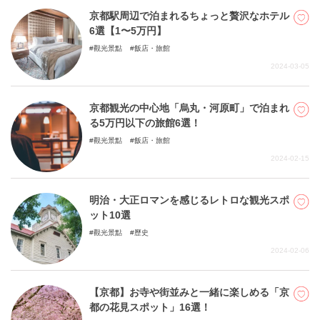
京都駅周辺で泊まれるちょっと贅沢なホテル
6選【1〜5万円】
觀光景點
飯店・旅館
2024-03-05
京都観光の中心地「烏丸・河原町」で泊まれ
る5万円以下の旅館6選！
觀光景點
飯店・旅館
2024-02-15
明治・大正ロマンを感じるレトロな観光スポ
ット10選
觀光景點
歷史
2024-02-06
【京都】お寺や街並みと一緒に楽しめる「京
都の花見スポット」16選！