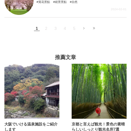
賞花景點
絕景景點
自然
2024-02-01
1
2
3
4
5
推薦文章
大阪でいける温泉施設をご紹介
京都と言えば観光！景色の素晴
します
らしいしっとり観光名所7選