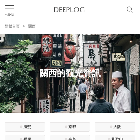
媒體首頁
關西
我的最愛
TOP
區域
關西的觀光資訊
特色主題
繁體中文
USD
滋贺
京都
大阪
兵库
奈良
和歌山