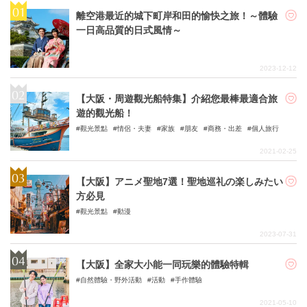
離空港最近的城下町岸和田的愉快之旅！～體驗
一日高品質的日式風情～
2023-12-12
【大阪・周遊觀光船特集】介紹您最棒最適合旅
遊的觀光船！
觀光景點
情侶・夫妻
家族
朋友
商務・出差
個人旅行
2021-02-25
【大阪】アニメ聖地7選！聖地巡礼の楽しみたい
方必見
觀光景點
動漫
2023-07-31
【大阪】全家大小能一同玩樂的體驗特輯
自然體驗・野外活動
活動
手作體驗
2021-05-10