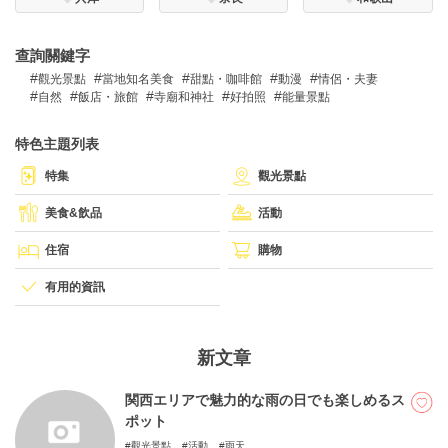
查詢關鍵字
關於DEEPLOG
觀光景點
當地知名美食
甜點・咖啡館
動漫
情侶・夫妻
自然
飯店・旅館
寺廟和神社
好拍照
能量景點
隐私政策
聯系我們
特色主題列表
網站營運企業
特集
觀光景點
招募旅遊作家
美食&飲品
活動
住宿
購物
有用的資訊
新文章
関西エリアで魅力的な雨の日でも楽しめるス
ポット
觀光景點
活動
雨天