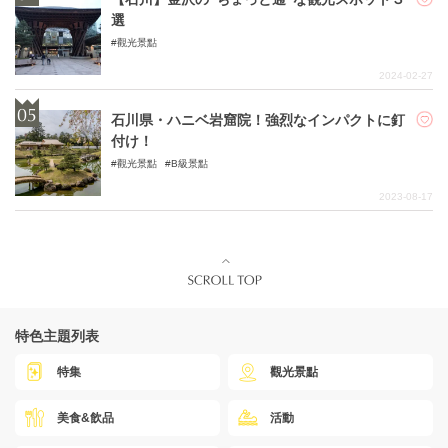
選
觀光景點
2024-02-27
石川県・ハニベ岩窟院！強烈なインパクトに釘
付け！
觀光景點
B級景點
2023-08-17
特色主題列表
特集
觀光景點
美食&飲品
活動