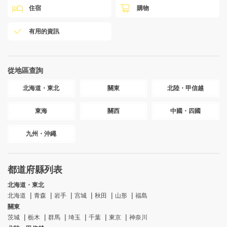
住宿
購物
有用的資訊
從地區查詢
北海道・東北
關東
北陸・甲信越
東海
關西
中國・四國
九州・沖繩
都道府縣列表
北海道・東北
北海道
青森
岩手
宫城
秋田
山形
福島
關東
茨城
栃木
群馬
埼玉
千葉
東京
神奈川