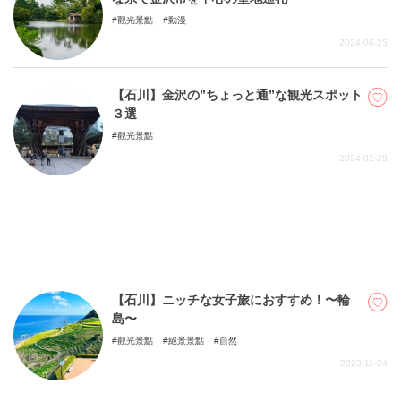
觀光景點
動漫
2024-06-25
【石川】金沢の”ちょっと通”な観光スポット
３選
觀光景點
2024-02-29
【石川】ニッチな女子旅におすすめ！〜輪
島〜
觀光景點
絕景景點
自然
2023-11-24