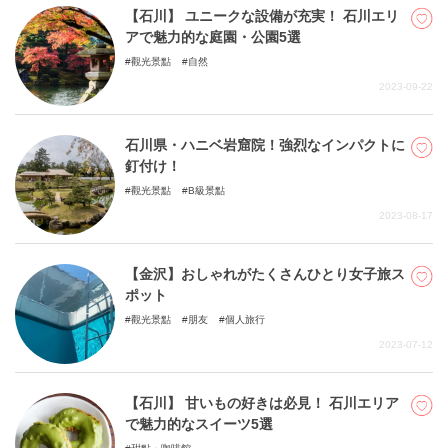
【石川】 ユニークな設備が充実！ 石川エリ
アで魅力的な庭園・公園5選
觀光景點
自然
2023-09-22
石川県・ハニベ岩窟院！強烈なインパクトに
釘付け！
觀光景點
B級景點
2023-08-17
【金沢】おしゃれがたくさんひとり女子旅ス
ポット
觀光景點
朋友
個人旅行
2023-07-12
【石川】 甘いもの好きは必見！ 石川エリア
で魅力的なスイーツ5選