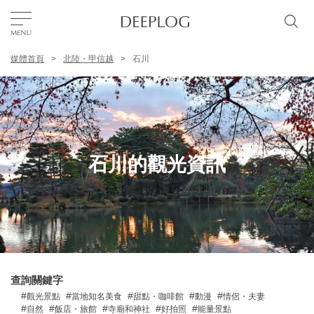
媒體首頁
北陸・甲信越
石川
我的最愛
TOP
區域
石川的觀光資訊
特色主題
繁體中文
USD
查詢關鍵字
觀光景點
當地知名美食
甜點・咖啡館
動漫
情侶・夫妻
自然
飯店・旅館
寺廟和神社
好拍照
能量景點