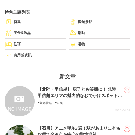
特色主題列表
關於DEEPLOG
特集
觀光景點
隐私政策
美食&飲品
活動
聯系我們
住宿
購物
網站營運企業
有用的資訊
招募旅遊作家
新文章
【北陸・甲信越】 親子とも笑顔に！ 北陸・
甲信越エリアの魅力的なおでかけスポット6
選
觀光景點
家族
2026-04-03
【石川】アニメ聖地7選！駅があまりに有名
な県で金沢市を中心の聖地巡礼