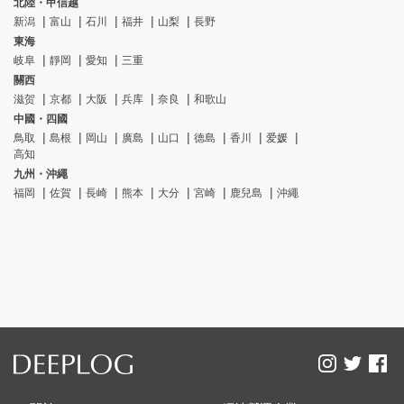
北陸・甲信越
新潟
富山
石川
福井
山梨
長野
東海
岐阜
靜岡
愛知
三重
關西
滋贺
京都
大阪
兵库
奈良
和歌山
中國・四國
鳥取
島根
岡山
廣島
山口
德島
香川
爱媛
高知
九州・沖繩
福岡
佐賀
長崎
熊本
大分
宮崎
鹿兒島
沖繩