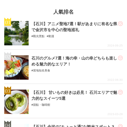
人氣排名
【石川】アニメ聖地7選！駅があまりに有名な県
で金沢市を中心の聖地巡礼
觀光景點
動漫
2024-06-25
石川のグルメ7選！海の幸・山の幸どちらも楽し
める魅力的なエリア！
當地知名美食
2022-06-30
【石川】 甘いもの好きは必見！ 石川エリアで魅
力的なスイーツ5選
甜點・咖啡館
2023-03-28
【石川】金沢の”ちょっと通”な観光スポット３