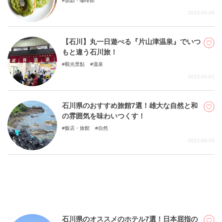
甜點・咖啡館
2023-03-28
【石川】丸一日遊べる『片山津温泉』でいつ
もと違う石川旅！
觀光景點
溫泉
2023-03-01
石川県のおすすめ旅館7選！雄大な自然と和
の雰囲気を味わいつくす！
飯店・旅館
自然
2022-08-05
石川県のオススメのホテル7選！日本屈指の