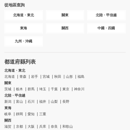
從地區查詢
北海道・東北
關東
北陸・甲信越
東海
關西
中國・四國
九州・沖繩
都道府縣列表
北海道・東北
北海道
青森
岩手
宫城
秋田
山形
福島
關東
茨城
栃木
群馬
埼玉
千葉
東京
神奈川
北陸・甲信越
新潟
富山
石川
福井
山梨
長野
東海
岐阜
靜岡
愛知
三重
關西
滋贺
京都
大阪
兵库
奈良
和歌山