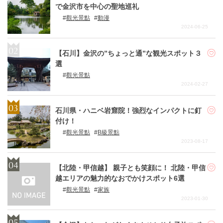
で金沢市を中心の聖地巡礼
觀光景點
動漫
2024-06-25
【石川】金沢の”ちょっと通”な観光スポット３
選
觀光景點
2024-02-27
石川県・ハニベ岩窟院！強烈なインパクトに釘
付け！
觀光景點
B級景點
2023-08-17
【北陸・甲信越】 親子とも笑顔に！ 北陸・甲信
越エリアの魅力的なおでかけスポット6選
觀光景點
家族
2023-01-30