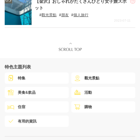
【金沢】おしゃれがたくさんひとり女子旅スポ
ット
觀光景點
朋友
個人旅行
2023-07-11
特色主題列表
特集
觀光景點
美食&飲品
活動
住宿
購物
有用的資訊