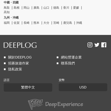
中國・四國
鳥取
島根
岡山
廣島
山口
德島
香川
爱媛
高知
九州・沖繩
福岡
佐賀
長崎
熊本
大分
宮崎
鹿兒島
沖繩
關於DEEPLOG
網站營運企業
招募旅遊作家
聯系我們
隐私政策
語言
貨幣
繁體中文
USD