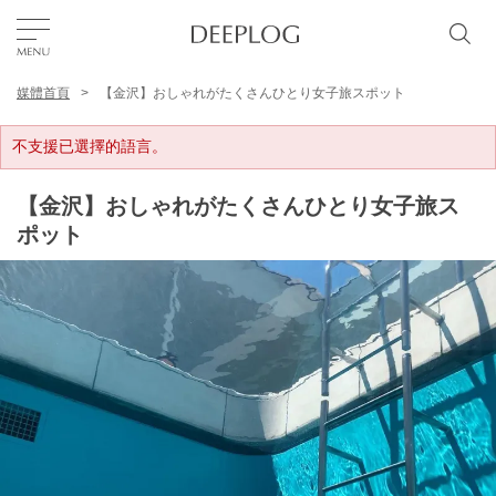
媒體首頁
【金沢】おしゃれがたくさんひとり女子旅スポット
我的最愛
不支援已選擇的語言。
TOP
【金沢】おしゃれがたくさんひとり女子旅ス
ポット
區域
特色主題
繁體中文
USD