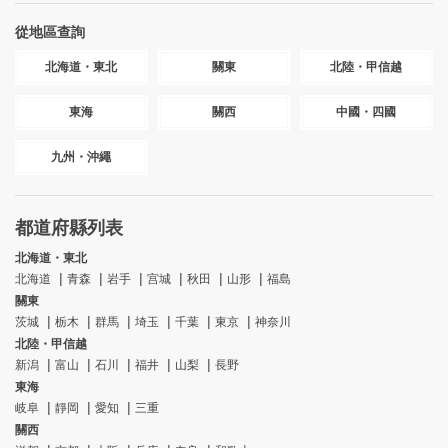
從地區查詢
北海道・東北
關東
北陸・甲信越
東海
關西
中國・四國
九州・沖繩
都道府縣列表
北海道・東北
北海道
青森
岩手
宫城
秋田
山形
福島
關東
茨城
栃木
群馬
埼玉
千葉
東京
神奈川
北陸・甲信越
新潟
富山
石川
福井
山梨
長野
東海
岐阜
靜岡
愛知
三重
關西