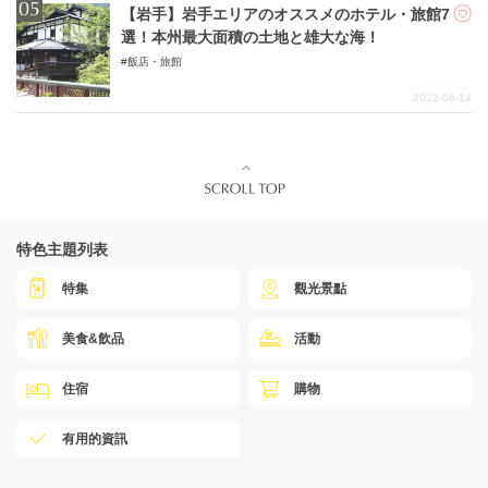
【岩手】岩手エリアのオススメのホテル・旅館7
選！本州最大面積の土地と雄大な海！
飯店・旅館
2022-06-14
特色主題列表
特集
觀光景點
美食&飲品
活動
住宿
購物
有用的資訊