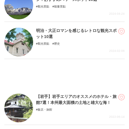
觀光景點
能量景點
2024-04-24
明治・大正ロマンを感じるレトロな観光スポ
ット10選
觀光景點
歷史
2024-02-06
【岩手】岩手エリアのオススメのホテル・旅
館7選！本州最大面積の土地と雄大な海！
飯店・旅館
2022-06-14