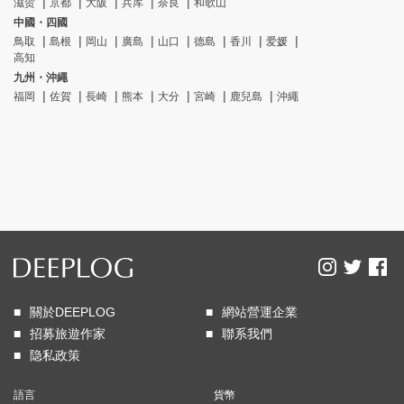
滋贺
京都
大阪
兵库
奈良
和歌山
中國・四國
鳥取
島根
岡山
廣島
山口
德島
香川
爱媛
高知
九州・沖繩
福岡
佐賀
長崎
熊本
大分
宮崎
鹿兒島
沖繩
關於DEEPLOG
網站營運企業
招募旅遊作家
聯系我們
隐私政策
語言
貨幣