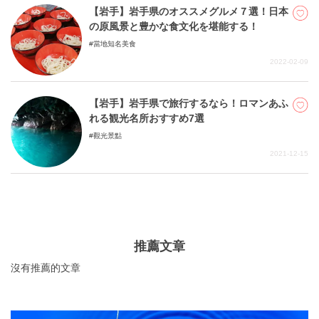
【岩手】岩手県のオススメグルメ７選！日本
の原風景と豊かな食文化を堪能する！
當地知名美食
2022-02-09
【岩手】岩手県で旅行するなら！ロマンあふ
れる観光名所おすすめ7選
觀光景點
2021-12-15
推薦文章
沒有推薦的文章