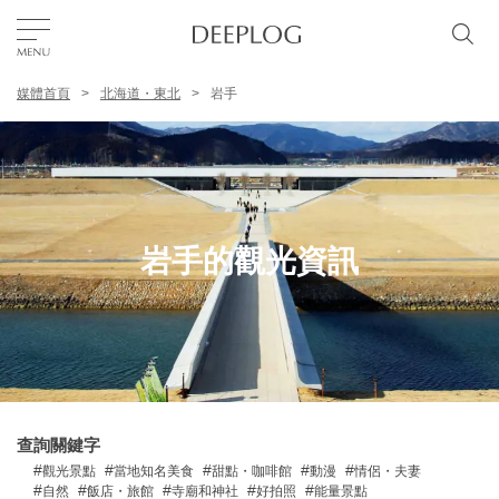
媒體首頁
北海道・東北
岩手
我的最愛
TOP
區域
岩手的觀光資訊
特色主題
繁體中文
USD
查詢關鍵字
觀光景點
當地知名美食
甜點・咖啡館
動漫
情侶・夫妻
自然
飯店・旅館
寺廟和神社
好拍照
能量景點