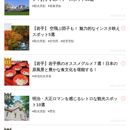
觀光景點
能量景點
2024-04-24
【岩手】 空飛ぶ団子も！ 魅力的なインスタ映え
スポット5選
觀光景點
好拍照
絕景景點
2024-05-28
【岩手】岩手県のオススメグルメ７選！日本の
原風景と豊かな食文化を堪能する！
當地知名美食
2022-02-09
明治・大正ロマンを感じるレトロな観光スポッ
ト10選
觀光景點
歷史
2024-02-06