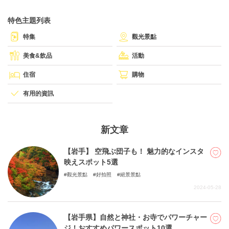
特色主題列表
關於DEEPLOG
特集
觀光景點
隐私政策
美食&飲品
活動
聯系我們
住宿
購物
網站營運企業
有用的資訊
招募旅遊作家
新文章
【岩手】 空飛ぶ団子も！ 魅力的なインスタ
映えスポット5選
觀光景點
好拍照
絕景景點
2024-05-28
【岩手県】自然と神社・お寺でパワーチャー
ジ！おすすめパワースポット10選