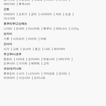
야마가타
후쿠시마
간토
이바라키
도치기
군마
사이타마
지바
도쿄
가나가와
호쿠리쿠/고신에쓰
니가타
도야마
이시카와
후쿠이
야마나시
나가노
도카이
기후
시즈오카
아이치
미에
간사이
시가
교토
오사카
효고
나라
와카야마
주고쿠/시코쿠
돗토리
시마네
오카야마
히로시마
야마구치
도쿠시마
가가와
에히메
고치
규슈/오키나와
후쿠오카
사가
나가사키
구마모토
오이타
미야자키
가고시마
오키나와