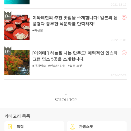
2021-12-15
이와테현의 추천 맛집을 소개합니다! 일본의 원
풍경과 풍부한 식문화를 만끽하자!
특산물
2022-02-09
[이와테 ] 하늘을 나는 만두도! 매력적인 인스타
그램 명소 5곳을 소개합니다.
관광명소
인스타 감성
절경 스팟
2024-05-28
카테고리 목록
특집
관광스팟