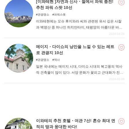
는 것을 알고 계셨나요? 이번에는 그 이와테현에서 사진 찍
[이와테현 ]자연과 신사・절에서 파워 충전!
기 좋은 명소 5곳을 소개합니다. 다음 휴일의 여행지 후보
추천 파워 스팟 10선
에 꼭 포함시켜 보시기 바랍니다.
관광명소
파워스폿
이와테현에는 오슈 후지와라 씨와 관련된 유서 깊은 사찰
과 백명산 중 하나인 하치만타이, 태평양의 아름다운 바다
등 파워를 느낄 수 있는 장소가 많이 있습니다. 사찰과 불각
2024-04-24
에서 신과 부처님의 힘을 받고 대자연의 힘도 느낄 수 있는
파워 스폿 순례를 떠나보는 것은 어떨까. 이와테현의 추천
메이지・다이쇼의 낭만을 느낄 수 있는 레트
파워 스폿 10곳을 소개합니다.
로 관광지 10선
관광명소
역사
일본 국내에는 메이지 시대, 다이쇼 시대의 복고풍의 역사
적 건축물이 많이 있다. 서양 문화가 꽃피고 근대화가 진행
된 시대의 건축물은 현대의 건물과는 또 다른 분위기를 자
2024-02-06
아낸다. 사람의 손으로 지켜온 레트로 감성이 가득한 건물
에서 메이지-다이쇼 시대의 낭만을 느껴보는 것은 어떨까.
이와테의 추천 호텔・여관 7선! 혼슈 최대 면
적의 땅과 웅대한 바다!