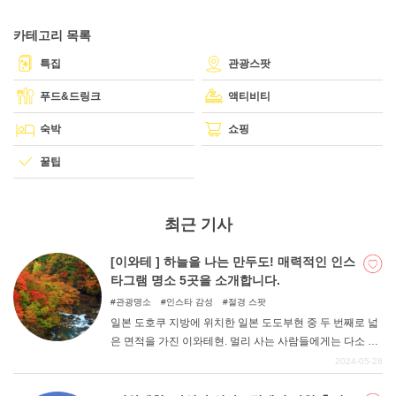
카테고리 목록
DEEPLOG란
특집
관광스팟
개인 정보보호
푸드&드링크
액티비티
문의
숙박
쇼핑
회사개요
꿀팁
여행작가 모집
최근 기사
[이와테 ] 하늘을 나는 만두도! 매력적인 인스
타그램 명소 5곳을 소개합니다.
관광명소
인스타 감성
절경 스팟
일본 도호쿠 지방에 위치한 일본 도도부현 중 두 번째로 넓
은 면적을 가진 이와테현. 멀리 사는 사람들에게는 다소 여
행지 후보로 꼽히기 어려운 현일지도 모르지만, 사실 바다
2024-05-28
와 강, 그리고 역사에 둘러싸여 풍부한 표정을 지닌 곳이라