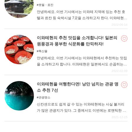
호텔・료칸
안녕하세요. 이번 기사에서는 이와테 지역에 있는 추천 호
텔과 료칸 등 숙박시설 7곳을 소개하고자 한다. 이와테현은
혼슈에서 가장 넓은 면적을 자랑하는 현으로 넓고 여유로
2022-06-14
운 분위기가 특징이다. 또한 리아스식 해안으로 대표되는
웅장한 바다와 해안도 추억의 한 페이지로 회자되고 있다.
이와테현의 추천 맛집을 소개합니다! 일본의
바다를 바라보며 해산물을 먹는 등, 일본의 전통적인 관광
원풍경과 풍부한 식문화를 만끽하자!
이 매력적이며, 남녀노소 모두에게 사랑받는 지역이다. 그
특산물
런 이와테 여행을 이번에 소개한 호텔과 료칸에서 숙박하
안녕하세요. 이번 기사에서는 이와테현에서 추천하는 맛집
며, 꼭 한번 색다르게 즐겨보시기 바랍니다.
을 소개하고자 합니다. 이와테현은 일본에서도 손꼽히는
원풍경이 남아있는 지역입니다. 풍요로운 자연과 전통적인
2022-02-09
식문화가 남아있어 일본인의 향토심을 자극하는 곳입니다.
이와테현에 뿌리를 두고 있지 않은 분들에게도 매우 친근
이와테현을 여행한다면! 낭만 넘치는 관광 명
하게 다가갈 수 있는 곳이라고 할 수 있다. 이번 기사에서는
소 추천 7선
그런 이와테현 내의 추천 맛집을 소개합니다. 맥을 이어온
관광명소
훌륭한 식문화를 꼭 한번 맛보시기 바랍니다. 관광객 여러
신칸센으로도 쉽게 갈 수 있는 이와테현에는 사실 볼거리
분은 이 기사를 참고하여 즐거운 이와테 관광을 즐기시기
가 많은 관광지가 있다. 그 중에서도 이번에는 로맨틱한 관
바랍니다.
광명소를 모아보았다. 이와테 관광을 할 때 참고해 보자.
2021-12-15