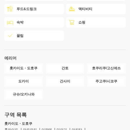
푸드&드링크
액티비티
숙박
쇼핑
꿀팁
에리어
홋카이도・도호쿠
간토
호쿠리쿠/고신에쓰
도카이
간사이
주고쿠/시코쿠
규슈/오키나와
구역 목록
홋카이도・도호쿠
홋카이도
아오모리
이와테
미야기
아키타