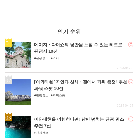
인기 순위
메이지・다이쇼의 낭만을 느낄 수 있는 레트로
관광지 10선
관광명소
역사
2024-02-06
[이와테현 ]자연과 신사・절에서 파워 충전! 추천
파워 스팟 10선
관광명소
파워스폿
2024-04-24
이와테현을 여행한다면! 낭만 넘치는 관광 명소
추천 7선
관광명소