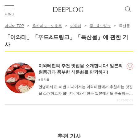
미디어 TOP
홋카이도・도호쿠
이와테
푸드&드링크
특산물
좋아요
「이와테」「푸드&드링크」「특산물」에 관한 기
사
TOP
이와테현의 추천 맛집을 소개합니다! 일본의
에리어
원풍경과 풍부한 식문화를 만끽하자!
특산물
안녕하세요. 이번 기사에서는 이와테현에서 추천하는 맛집
카테고리
을 소개하고자 합니다. 이와테현은 일본에서도 손꼽히는
원풍경이 남아있는 지역입니다. 풍요로운 자연과 전통적인
2022-02-09
식문화가 남아있어 일본인의 향토심을 자극하는 곳입니다.
한국어
이와테현에 뿌리를 두고 있지 않은 분들에게도 매우 친근
USD
하게 다가갈 수 있는 곳이라고 할 수 있다. 이번 기사에서는
그런 이와테현 내의 추천 맛집을 소개합니다. 맥을 이어온
훌륭한 식문화를 꼭 한번 맛보시기 바랍니다. 관광객 여러
추천 기사