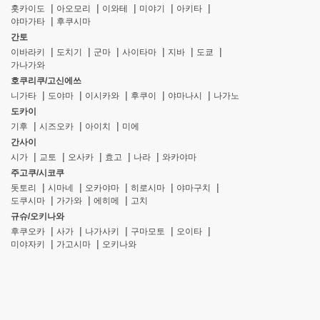
홋카이도
아오모리
이와테
미야기
아키타
야마가타
후쿠시마
간토
이바라키
도치기
군마
사이타마
지바
도쿄
가나가와
호쿠리쿠/고신에쓰
니가타
도야마
이시카와
후쿠이
야마나시
나가노
도카이
기후
시즈오카
아이치
미에
간사이
시가
교토
오사카
효고
나라
와카야마
주고쿠/시코쿠
돗토리
시마네
오카야마
히로시마
야마구치
도쿠시마
가가와
에히메
고치
규슈/오키나와
후쿠오카
사가
나가사키
구마모토
오이타
미야자키
가고시마
오키나와