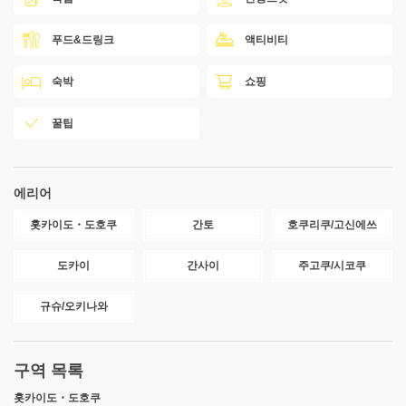
푸드&드링크
액티비티
숙박
쇼핑
꿀팁
에리어
홋카이도・도호쿠
간토
호쿠리쿠/고신에쓰
도카이
간사이
주고쿠/시코쿠
규슈/오키나와
구역 목록
홋카이도・도호쿠