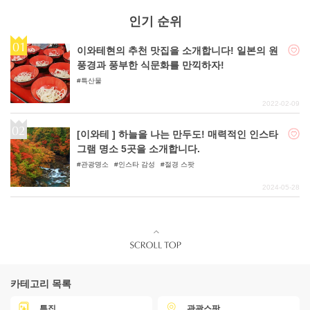
인기 순위
이와테현의 추천 맛집을 소개합니다! 일본의 원
풍경과 풍부한 식문화를 만끽하자!
특산물
2022-02-09
[이와테 ] 하늘을 나는 만두도! 매력적인 인스타
그램 명소 5곳을 소개합니다.
관광명소
인스타 감성
절경 스팟
2024-05-28
카테고리 목록
특집
관광스팟