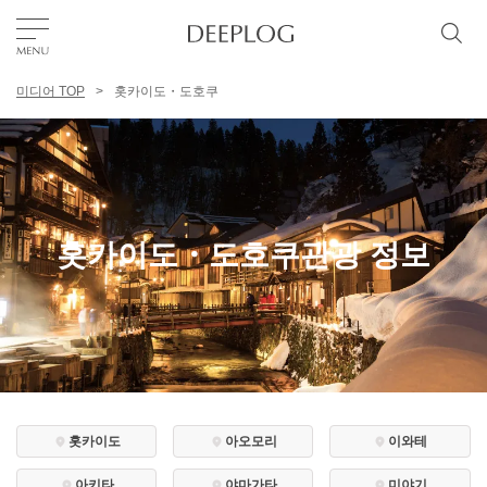
미디어 TOP
홋카이도・도호쿠
좋아요
TOP
에리어
홋카이도・도호쿠관광 정보
카테고리
한국어
USD
홋카이도
아오모리
이와테
아키타
야마가타
미야기