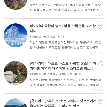
후쿠시마현은 최근 애니메이션 성지 순례를 현의 관광 수
요 창출 시책으로 전면에 내세우고 있다. 그 이유로는 자연
이 잘 보존되어 있으면서도 도시로서의 이중적인 면모를
2024-08-22
가지고 있는 측면도 있고, 일본의 수도인 도쿄에서 비교적
가까운 거리에서 그 조금은 운치 있는 지역적 느낌을 쉽게
미야기의 극한의 명소, 얼음 수족관을 소개합
맛볼 수 있다는 점도 추천할 만한 이유다. 그런 후쿠시마현
니다!
에서 애니메이션의 성지를 둘러보는 여행을 즐겨보세요.
관광명소
희귀 스팟
자연
어업이 발달한 도시로 알려진 미야기현 기센누마시. 갓 잡
은 해산물을 먹으러 많은 관광객이 찾는 인기 명소이지만,
사실 몇 년 전부터 얼음 가게가 운영하는 수족관이 화제가
2024-08-20
되고 있다는 사실을 알고 계셨나요? 이번에는 그런 화제의
재미난 명소 "얼음 수족관 "을 소개합니다.
[야마가타 ] 마츠오 바쇼도 사랑한 장소! 야마
가타현 지역의 매력적인 인스타그램 명소 5곳
을 소개합니다.
관광명소
인스타 감성
절경 스팟
자연
도호쿠 지방의 동해변에 위치한 야마가타현. 현 전역에 걸
쳐 산이 많은 지형으로 현재도 일본의 원풍경이 많이 남아
있는 자연이 풍부한 지역이라고 할 수 있다. "'오쿠노세노미
2024-08-02
치( ")로 유명한 하이쿠 작가 마츠오 바쇼도 야마가타현에
서 많은 시간을 보냈다고 하며, 사쿠라몬 생산량이 전국의
[홋카이도 ]시내만으로는 아깝다! 삿포로에서
70%를 차지하는 것도 야마가타현을 특징짓는 요소일 것이
출발하는 당일치기 드라이브 명소