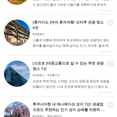
서 접근성이 좋아 가벼운 나들이를 계획하기에 최적의 장
소이다. 리아스식 해안, 아부쿠마 고원, 기타카미 고원 등
2024-09-30
특징적인 지형을 가진 미야기현에는 매력적인 인스타그래
머블 스폿이 다수 존재한다. 이번 기사에서는 인스타그램
[홋카이도 ]여자 혼자여행~오타루 관광 명소
에 올리기 좋은 명소 6곳을 소개합니다.
8곳
관광명소
나홀로 여행에 추천하며 국내외에서 많은 관광객이 찾는
향수를 불러일으키는 매력 넘치는 도시, 오타루. 돌과 벽돌
로 지어진 건물이 늘어선 이국적인 낭만적인 거리 풍경과
2024-09-20
유리공예, 항구도시 특유의 먹거리를 즐길 수 있다. 이번 기
사에서는 그런 오타루의 매력 넘치는 관광 명소 중 8곳을
[삿포로 ]대중교통으로 갈 수 있는 추천 관광
엄선하여 소개하고자 한다. 여름에는 피서지로도 유명해
명소 7선
겨울과는 또 다른 분위기를 즐길 수 있다. 다음 여행지 선택
관광명소
교통수단
에 고민하고 있는 분이나 오타루로 여행을 계획하고 있는
삿포로 하면 맛집, 시계탑, 오도리 공원 등 중심부 관광을
분, 역사에 관심이 있는 분은 꼭 참고해 보시기 바랍니다!
떠올리기 쉽지만, 시내 곳곳에 매력적인 명소가 많이 있다.
또한 대도시답게 교통망이 발달해 있어 대중교통으로 갈
2024-09-03
수 있는 곳도 많다. 이번에는 대중교통으로 갈 수 있는 삿포
로의 추천 관광지를 소개한다!
후쿠시마현 내 애니메이션 성지 7선! 관광업
으로도 추천하는 인기 성지 순례를 차분히 즐
겨보자!
관광명소
애니메이션