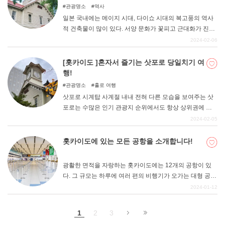
미있는 지역이 될 것이라 생각합니다.
관광명소
역사
일본 국내에는 메이지 시대, 다이쇼 시대의 복고풍의 역사
적 건축물이 많이 있다. 서양 문화가 꽃피고 근대화가 진행
된 시대의 건축물은 현대의 건물과는 또 다른 분위기를 자
2024-02-06
아낸다. 사람의 손으로 지켜온 레트로 감성이 가득한 건물
에서 메이지-다이쇼 시대의 낭만을 느껴보는 것은 어떨까.
[홋카이도 ]혼자서 즐기는 삿포로 당일치기 여
행!
관광명소
홀로 여행
삿포로 시계탑 사계절 내내 전혀 다른 모습을 보여주는 삿
포로는 수많은 인기 관광지 순위에서도 항상 상위권에 오
를 정도로 인기 있는 곳이지요. 메이지 초기에 개척사가 배
2024-02-05
치되어 도청 소재지로서 계획적으로 개발되었기 때문에 정
돈된 아름다움을 즐길 수 있다. 홋카이도 특유의 먹거리와
홋카이도에 있는 모든 공항을 소개합니다!
역사 깊은 명소, 포토제닉한 명소가 가득하다. 이번에는 타
현에서 당일치기로 삿포로를 즐기는 [당일치기 혼행 ]에서
광활한 면적을 자랑하는 홋카이도에는 12개의 공항이 있
추천하는 모델 코스를 소개합니다! 이 기사를 참고하여 여
다. 그 규모는 하루에 여러 편의 비행기가 오가는 대형 공항
름 피서 관광지로 삿포로에 방문해보자.
부터 하루 한 편만 오가는 공항까지 다양하다. 이번 기사에
2024-01-12
서는 홋카이도에 있는 모든 공항을 소개한다. 홋카이도는
매우 넓기 때문에 목적지에 따라 이용할 공항을 잘 선택해
1
2
3
야 한다.