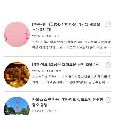
[후쿠시마 ]乙女心くすぐる! 리카짱 캐슬을
소개합니다!
관광명소
희귀 스팟
1967년 출시 이후 오랜 세월 동안 많은 소녀들의 사랑을 받
아온 리카짱 인형. 그런 리카짱의 세계관에 흠뻑 빠질 수 있
는 장소가 후쿠시마현에 있다는 것을 알고 계셨나요? 이번
2024-11-14
에는 후쿠시마 최고의 명소 "리카짱 캐슬 "을 소개합니다.
[홋카이도 ]조금은 호화로운 온천 호텔 4선
관광명소
호텔・료칸
도도부현별 온천지 수가 전국 1위를 자랑하는 온천 천국 홋
카이도. 그리고 홋카이도의 온천 호텔에서는 풍부한 해산
물과 산해진미를 활용한 호화롭고 맛있는 식사를 즐길 수
2024-11-07
있는 것도 매력이다. 이번에는 일상을 잊을 수 있는 조금 사
치스러운 홋카이도의 온천 호텔을 소개한다. 홋카이도의
카오스 스팟 가득! 홋카이도 삿포로의 진귀한
일반 온천 호텔과 비슷한 가격대로 숙박할 수 있는 호텔이
명소 탐방
많으니 꼭 한번 체크해 보길 바란다!
관광명소
희귀 스팟