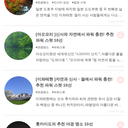
관광명소
인스타 감성
절경 스팟
일본 도호쿠 지방에 위치한 일본 도도부현 중 두 번째로 넓
은 면적을 가진 이와테현. 멀리 사는 사람들에게는 다소 여
행지 후보로 꼽히기 어려운 현일지도 모르지만, 사실 바다
2024-05-28
와 강, 그리고 역사에 둘러싸여 풍부한 표정을 지닌 곳이라
는 것을 알고 계셨나요? 이번에는 그 이와테현에서 사진 찍
[아오모리 ]신사와 자연에서 파워 충전! 추천
기 좋은 명소 5곳을 소개합니다. 다음 휴일의 여행지 후보
파워 스팟 10선
에 꼭 포함시켜 보시기 바랍니다.
관광명소
파워스폿
아오모리현은 세계유산인 "시라카미 산지 ", 아름다운 물을
자랑하는 "도와다호 ", "오이라세 계류 "등 자연의 힘을 느낄
수 있는 곳이 많다. 역사가 깊은 사찰과 불각도 많기 때문에
2024-05-09
신에게 효험을 얻을 수 있다. 아오모리현에서 신사와 대자
연의 힘을 받을 수 있는 파워 스폿을 둘러보자.
[이와테현 ]자연과 신사・절에서 파워 충전!
추천 파워 스팟 10선
관광명소
파워스폿
이와테현에는 오슈 후지와라 씨와 관련된 유서 깊은 사찰
과 백명산 중 하나인 하치만타이, 태평양의 아름다운 바다
등 파워를 느낄 수 있는 장소가 많이 있습니다. 사찰과 불각
2024-04-24
에서 신과 부처님의 힘을 받고 대자연의 힘도 느낄 수 있는
파워 스폿 순례를 떠나보는 것은 어떨까. 이와테현의 추천
홋카이도의 추천 야경 명소 10선