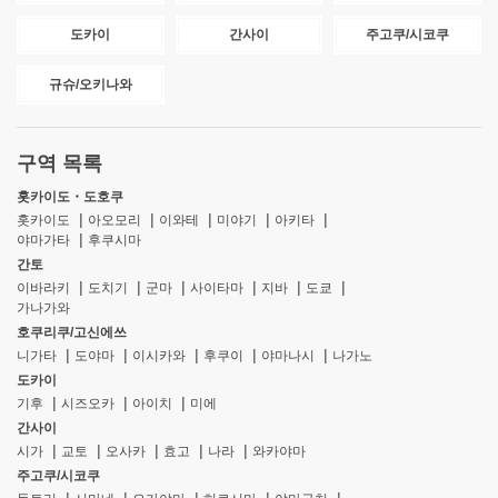
도카이
간사이
주고쿠/시코쿠
규슈/오키나와
구역 목록
홋카이도・도호쿠
홋카이도
아오모리
이와테
미야기
아키타
야마가타
후쿠시마
간토
이바라키
도치기
군마
사이타마
지바
도쿄
가나가와
호쿠리쿠/고신에쓰
니가타
도야마
이시카와
후쿠이
야마나시
나가노
도카이
기후
시즈오카
아이치
미에
간사이
시가
교토
오사카
효고
나라
와카야마
주고쿠/시코쿠