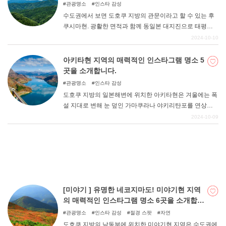
관광명소
인스타 감성
수도권에서 보면 도호쿠 지방의 관문이라고 할 수 있는 후
쿠시마현. 광활한 면적과 함께 동일본 대지진으로 태평양
쪽이 큰 피해를 입은 것도 인상적인 후쿠시마현이다. 이번
2024-10-10
기사에서는 후쿠시마현 지역의 관광지를 여행 목적지에 꼭
포함시켜 줄 수 있도록 방문하고 싶어지는 매력적인 인스
아키타현 지역의 매력적인 인스타그램 명소 5
타그램 명소 5곳을 소개했습니다. 다음 여행지를 찾는데 참
곳을 소개합니다.
고해 보시기 바랍니다.
관광명소
인스타 감성
도호쿠 지방의 일본해변에 위치한 아키타현은 겨울에는 폭
설 지대로 변해 눈 덮인 가마쿠라나 야키리탄포를 연상시
키는 곳일지도 모른다. 하지만 축제를 비롯한 특색 있는 이
2024-10-09
벤트가 개최되고, 풍부한 자연은 계절마다 인상적인 절경
과 은혜를 선사한다. 이번 기사에서는 아키타현의 인상적
인 사진 찍기 좋은 장소 5곳을 소개합니다. 꼭 한번 방문해
보시기 바랍니다.
[미야기 ] 유명한 네코지마도! 미야기현 지역
의 매력적인 인스타그램 명소 6곳을 소개합니
다!
관광명소
인스타 감성
절경 스팟
자연
도호쿠 지방의 남동부에 위치한 미야기현 지역은 수도권에