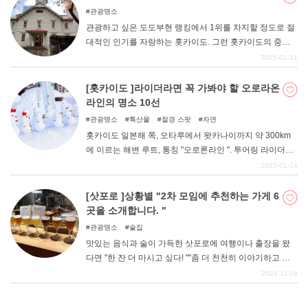
관광명소
관광하고 싶은 도도부현 랭킹에서 1위를 차지할 정도로 절
대적인 인기를 자랑하는 홋카이도. 그런 홋카이도의 중심
지라고 할 수 있는 삿포로시에는 대표적인 명소부터 자연
2025-01-21
을 만끽할 수 있는 명소, 체험형 시설 등 관광 명소가 많이
있다! 이번 기사에서는 삿포로시를 처음 방문하는 분들에
[홋카이도 ]라이더라면 꼭 가봐야 할 오로라온
게 추천할 만한 명소부터 삿포로 관광을 더욱 즐겁게 해줄
라인의 명소 10선
인기 관광지 등을 소개하고자 한다. 더운 여름, 조금 더 시
관광명소
특산물
절경 스팟
자연
원한 홋카이도로 관광을 떠나보는 것은 어떨까.
홋카이도 일본해 쪽, 오타루에서 왓카나이까지 약 300km
에 이르는 해변 루트, 통칭 "오로론라인 ". 투어링 라이더로
부터 "언젠가는 꼭 가보고 싶다! "라고 동경의 대상이 되고
2025-01-14
있는 절경 루트입니다. 그곳에는 일본이라고는 생각되지
않는 대자연의 풍경과 극상의 해산물, 세계에서도 보기 드
[삿포로 ]상황별 "2차 모임에 추천하는 가게 6
문 수질의 온천 등 다양한 매력적인 명소가 가득하다.
곳을 소개합니다. "
관광명소
술집
맛있는 음식과 술이 가득한 삿포로에 여행이나 출장을 왔
다면 "한 잔 더 마시고 싶다! ""좀 더 천천히 이야기하고 싶
다! "라고 2차 모임에 나가고 싶어질 것이다. 친구와 함께,
2024-11-18
파트너와 함께, 동료와 함께, 다양한 상황에서 추천하는 2
차 모임 장소를 소개한다.