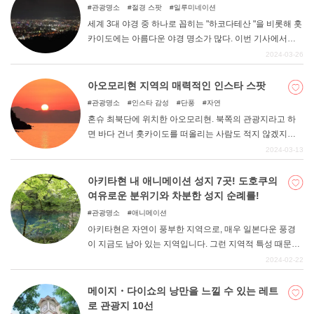
파워 스폿 10곳을 소개합니다.
관광명소
절경 스팟
일루미네이션
세계 3대 야경 중 하나로 꼽히는 "하코다테산 "을 비롯해 홋
카이도에는 아름다운 야경 명소가 많다. 이번 기사에서는
홋카이도의 추천 야경 명소를 소개한다. 데이트하기 좋은
2024-03-26
분위기 좋은 야경 명소를 확인해 보자.
아오모리현 지역의 매력적인 인스타 스팟
관광명소
인스타 감성
단풍
자연
혼슈 최북단에 위치한 아오모리현. 북쪽의 관광지라고 하
면 바다 건너 홋카이도를 떠올리는 사람도 적지 않겠지만,
아오모리현에도 매우 매력적인 경치가 많이 존재하기 때문
2024-03-13
에 놓쳐서는 안 될 곳이 많다. 일교차가 큰 혹독한 환경이
키워낸 대자연은 특히 주목할 만한 포인트이며, 카메라를
아키타현 내 애니메이션 성지 7곳! 도호쿠의
들이대지 않을 수 없을 것이다. 이번에는 아오모리현 중에
여유로운 분위기와 차분한 성지 순례를!
서도 추천할 만한 인스타그래머블한 명소 6곳을 소개하고
관광명소
애니메이션
자 한다.
아키타현은 자연이 풍부한 지역으로, 매우 일본다운 풍경
이 지금도 남아 있는 지역입니다. 그런 지역적 특성 때문에
애니메이션의 성지가 되기도 하고, 일본인 특유의 심금을
2024-02-22
적당히 자극하는 묘사가 자주 등장하기도 한다. 아키타현
등 동북지방은 관광에서도 그렇게 중심적으로 생각되는 경
메이지・다이쇼의 낭만을 느낄 수 있는 레트
우가 적지만, 좋아하는 작품이 있다면 일부러 찾아가도 재
로 관광지 10선