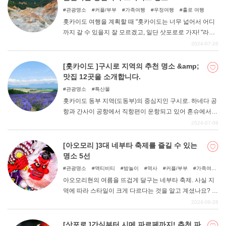
다. 그런 야마가타현에도 많은 인스타그래머블한 명소가
관광명소
커플/부부
가족여행
우정여행
홀로 여행
존재한다는 것을 알고 계셨나요? 이번 기사에서는 자꾸만
홋카이도 여행을 계획할 때 "홋카이도는 너무 넓어서 어디
셔터를 누르고 싶어지는 야마가타현의 인기 명소 5곳을 소
까지 갈 수 있을지 잘 모르겠고, 일단 삿포로로 가자! "라고
개합니다.
생각하는 사람도 많을 것이다. 하지만 삿포로 관광만으로
2024-07-26
홋카이도 여행을 끝내는 것은 아깝다! 삿포로 출신으로
삿포로에서 당일치기 드라이브를 즐겨온 필자가 추천하는
[홋카이도 ]구시로 지역의 추천 명소 &amp;
"삿포로에서 출발하는 당일치기 드라이브 스팟 "을 소개합
맛집 12곳을 소개합니다.
니다.
관광명소
특산물
홋카이도 동부 지역(도동부)의 중심지인 구시로. 하네다 공
항과 간사이 공항에서 직항편이 운항되고 있어 혼슈에서
오는 관광객도 많은 도시이다. 그런 구시로 지역의 매력은
2024-07-09
다른 홋카이도 지역과는 다른 특징이 있는 대자연과 먹거
리. 이번에는 구시로시에 거주한 적이 있는 필자가 추천하
[아오모리 ]3대 네부타 축제를 즐길 수 있는
는 명소와 맛집을 소개한다!
명소 5선
관광명소
액티비티
밤놀이
역사
커플/부부
가족여
행
우정여행
아오모리현의 여름을 뜨겁게 달구는 네부타 축제. 사실 지
역에 따라 스타일이 크게 다르다는 것을 알고 계셨나요? 그
래서 이번에는 3대 네부타 축제로 불리는 "아오모리 네부타
2024-06-28
축제 ""히로사키 네부타 축제 ""고쇼가와라 다테네프네부타
"의 특징과 함께 각각의 네부타를 즐길 수 있는 명소를 소개
[삿포로 ]간식부터 시메 파르페까지! 추천 파