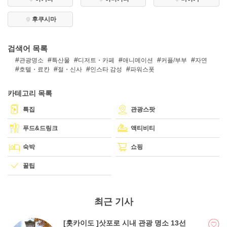
후쿠시마
DEEPLOG란
검색어 목록
개인 정보보호
관광명소
특산물
디저트・카페
애니메이션
커플/부부
자연
문의
호텔・료칸
절・신사
인스타 감성
파워스폿
회사개요
카테고리 목록
여행작가 모집
특집
관광스팟
푸드&드링크
액티비티
숙박
쇼핑
꿀팁
최근 기사
[홋카이도 ]삿포로 시내 관광 명소 13선