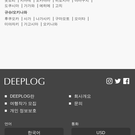
돗토리
시마네
오카야마
히로시마
야마구치
도쿠시마
가가와
에히메
고치
규슈/오키나와
후쿠오카
사가
나가사키
구마모토
오이타
미야자키
가고시마
오키나와
DEEPLOG란
회사개요
여행작가 모집
문의
개인 정보보호
언어
통화
한국어
USD