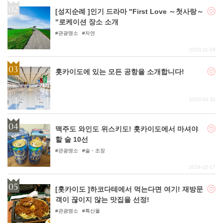
[성지순례 ]인기 드라마 "First Love ～첫사랑～
"로케이션 장소 소개
관광명소
자연
2023-11-29
홋카이도에 있는 모든 공항을 소개합니다!
2024-01-11
맥주도 와인도 위스키도! 홋카이도에서 마셔야
할 술 10선
관광명소
술・조장
2024-10-17
[홋카이도 ]하코다테에서 먹는다면 여기! 재방문
객이 끊이지 않는 맛집을 선정!
관광명소
특산물