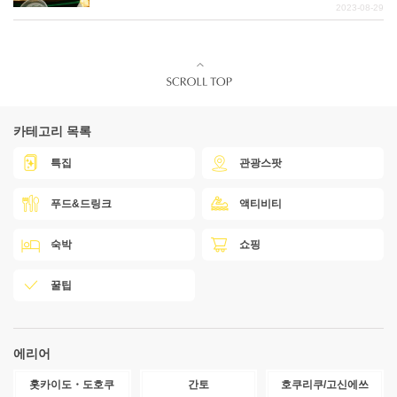
2023-08-29
카테고리 목록
특집
관광스팟
푸드&드링크
액티비티
숙박
쇼핑
꿀팁
에리어
홋카이도・도호쿠
간토
호쿠리쿠/고신에쓰