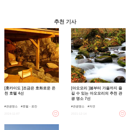
추천 기사
[홋카이도 ]조금은 호화로운 온
[아오모리 ]봄부터 가을까지 즐
천 호텔 4선
길 수 있는 아오모리의 추천 관
광 명소 7선
관광명소
호텔・료칸
관광명소
자연
2024-11-07
2021-12-14