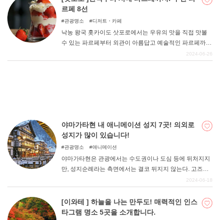
합니다.
르페 8선
관광명소
디저트・카페
낙농 왕국 홋카이도 삿포로에서는 우유의 맛을 직접 맛볼
수 있는 파르페부터 외관이 아름답고 예술적인 파르페까지
다양한 파르페를 즐길 수 있다. 이번에는 삿포로 출신인 필
2024-06-26
자가 추천하는 삿포로 시내의 파르페를 소개한다.
야마가타현 내 애니메이션 성지 7곳! 의외로
성지가 많이 있습니다!
관광명소
애니메이션
야마가타현은 관광에서는 수도권이나 도심 등에 뒤처지지
만, 성지순례라는 측면에서는 결코 뒤지지 않는다. 고즈넉
한 역사를 느낄 수 있는 이 도시는 유일무이하며, 많은 창작
2024-06-18
자들을 끌어들이는 매력이 있다. 그 도시에 매료된 사람들
은 작품 속에 야마가타현을 등장시키기도 한다. 좋아하는
[이와테 ] 하늘을 나는 만두도! 매력적인 인스
작품의 성지, 꼭 한 번 방문해 보세요.
타그램 명소 5곳을 소개합니다.