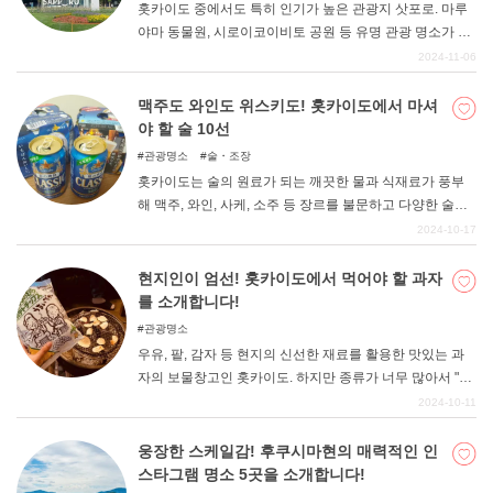
홋카이도 중에서도 특히 인기가 높은 관광지 삿포로. 마루
야마 동물원, 시로이코이비토 공원 등 유명 관광 명소가 많
은 지역이지만, 사실 매력적인 진귀한 명소도 많이 있다. 그
2024-11-06
래서 이번에는 홋카이도의 명소를 둘러볼 수 있는 모델 코
스를 소개한다. 색다른 여행을 하고 싶은 분들은 꼭 참고해
맥주도 와인도 위스키도! 홋카이도에서 마셔
보시기 바랍니다.
야 할 술 10선
관광명소
술・조장
홋카이도는 술의 원료가 되는 깨끗한 물과 식재료가 풍부
해 맥주, 와인, 사케, 소주 등 장르를 불문하고 다양한 술이
생산되고 있다. 그 중에는 홋카이도에서만 맛볼 수 있는 알
2024-10-17
려지지 않은 술도 있다. 이번에는 홋카이도를 방문하면 꼭
마셔보고 싶은 홋카이도산 술을 소개한다.
현지인이 엄선! 홋카이도에서 먹어야 할 과자
를 소개합니다!
관광명소
우유, 팥, 감자 등 현지의 신선한 재료를 활용한 맛있는 과
자의 보물창고인 홋카이도. 하지만 종류가 너무 많아서 "어
떤 것을 먹어야 할지 모르겠다... "라는 분들도 많을 것이다.
2024-10-11
이번에는 삿포로 출신의 필자가 홋카이도 현지인도 인정하
는 홋카이도 과자를 소개한다! 기념품 구입이나 여행 중
웅장한 스케일감! 후쿠시마현의 매력적인 인
디저트 선택에 도움이 되길 바란다.
스타그램 명소 5곳을 소개합니다!