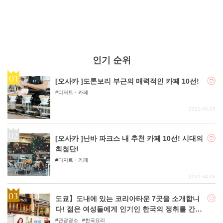
인기 순위
[오사카 ]도톤보리 부근의 매력적인 카페 10선!
디저트・카페
2021-04-15
[오사카 ]난바 파크스 내 추천 카페 10선! 시대의
최첨단!
디저트・카페
2021-04-08
도쿄】도내에 있는 코리아타운 7곳을 소개합니
다! 젊은 여성들에게 인기인 한국의 정취를 간편
하게 맛볼 수 있다!
관광명소
한국요리