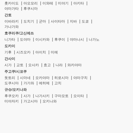
홋카이도
아오모리
이와테
미야기
아키타
야마가타
후쿠시마
간토
이바라키
도치기
군마
사이타마
지바
도쿄
가나가와
호쿠리쿠/고신에쓰
니가타
도야마
이시카와
후쿠이
야마나시
나가노
도카이
기후
시즈오카
아이치
미에
간사이
시가
교토
오사카
효고
나라
와카야마
주고쿠/시코쿠
돗토리
시마네
오카야마
히로시마
야마구치
도쿠시마
가가와
에히메
고치
규슈/오키나와
후쿠오카
사가
나가사키
구마모토
오이타
미야자키
가고시마
오키나와