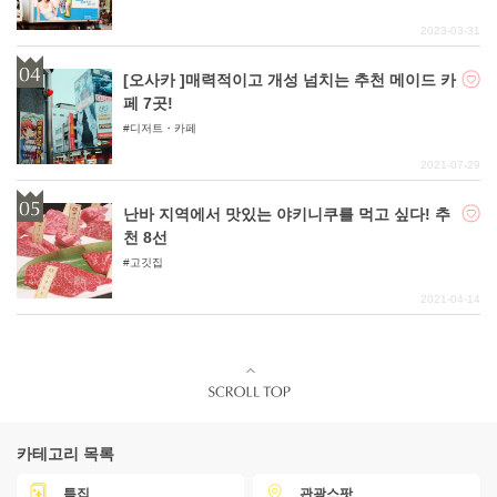
2023-03-31
[오사카 ]매력적이고 개성 넘치는 추천 메이드 카
페 7곳!
디저트・카페
2021-07-29
난바 지역에서 맛있는 야키니쿠를 먹고 싶다! 추
천 8선
고깃집
2021-04-14
카테고리 목록
특집
관광스팟