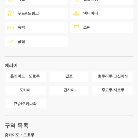
푸드&드링크
액티비티
숙박
쇼핑
꿀팁
에리어
홋카이도・도호쿠
간토
호쿠리쿠/고신에쓰
도카이
간사이
주고쿠/시코쿠
규슈/오키나와
구역 목록
홋카이도・도호쿠