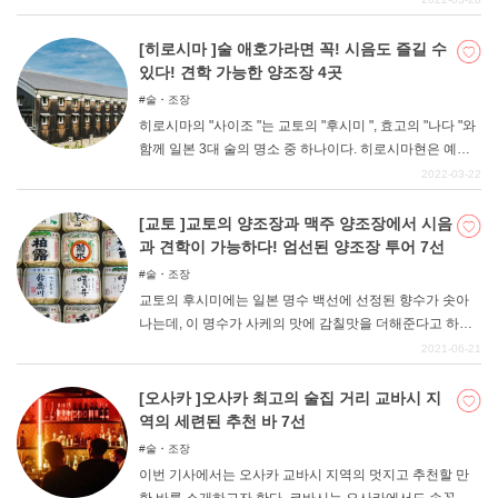
술로 유명하며, 사이조뿐만 아니라 미하라, 다케하라 등 현
내 곳곳에서 양조가 이루어지고 있다. 풍요로운 자연 속에
[히로시마 ]술 애호가라면 꼭! 시음도 즐길 수
서 생산되는 쌀과 깨끗한 물을 사용해 맛있는 사케가 만들
있다! 견학 가능한 양조장 4곳
어지고 있다. 이번에는 히로시마현을 대표하는 사케 7가지
술・조장
를 맛의 느낌과 함께 소개합니다!
히로시마의 "사이조 "는 교토의 "후시미 ", 효고의 "나다 "와
함께 일본 3대 술의 명소 중 하나이다. 히로시마현은 예로
부터 술로 유명하며, 사이조뿐만 아니라 현내 곳곳에 양조
2022-03-22
장이 있다. 맛있는 술을 찾아 현내외에서 양조장을 방문하
는 사람도 많다. 그래서 이번에는 히로시마에서 견학할 수
[교토 ]교토의 양조장과 맥주 양조장에서 시음
있는 양조장과 맛있는 술을 양조하고 있는 양조장 4곳을 소
과 견학이 가능하다! 엄선된 양조장 투어 7선
개합니다!
술・조장
교토의 후시미에는 일본 명수 백선에 선정된 향수가 솟아
나는데, 이 명수가 사케의 맛에 감칠맛을 더해준다고 하여
지금도 20개 이상의 사케 양조장이 있다. 그래서 후시미의
2021-06-21
양조장 견학은 교토 관광의 인기 명소로 자리 잡았다. 술에
대해 잘 모르는 사람도 양조장을 견학할 수 있기 때문에 관
[오사카 ]오사카 최고의 술집 거리 교바시 지
심이 없어도 즐길 수 있습니다. 물론 술을 좋아하는 사람이
역의 세련된 추천 바 7선
라면 시음과 기념품도 받을 수 있어 만족도가 높은 코스입
술・조장
니다. 술과 관련된 만두와 쿠키 등도 있어 누구나 즐길 수
이번 기사에서는 오사카 교바시 지역의 멋지고 추천할 만
있다.