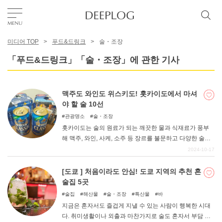
미디어 TOP
푸드&드링크
술・조장
좋아요
「푸드&드링크」「술・조장」에 관한 기사
TOP
맥주도 와인도 위스키도! 홋카이도에서 마셔
야 할 술 10선
에리어
관광명소
술・조장
홋카이도는 술의 원료가 되는 깨끗한 물과 식재료가 풍부
해 맥주, 와인, 사케, 소주 등 장르를 불문하고 다양한 술이
카테고리
생산되고 있다. 그 중에는 홋카이도에서만 맛볼 수 있는 알
2024-10-17
려지지 않은 술도 있다. 이번에는 홋카이도를 방문하면 꼭
마셔보고 싶은 홋카이도산 술을 소개한다.
[도쿄 ] 처음이라도 안심! 도쿄 지역의 추천 혼
한국어
술집 5곳
USD
술집
해산물
술・조장
특산물
바
지금은 혼자서도 즐겁게 지낼 수 있는 사람이 행복한 시대
다. 취미생활이나 외출과 마찬가지로 술도 혼자서 부담 없