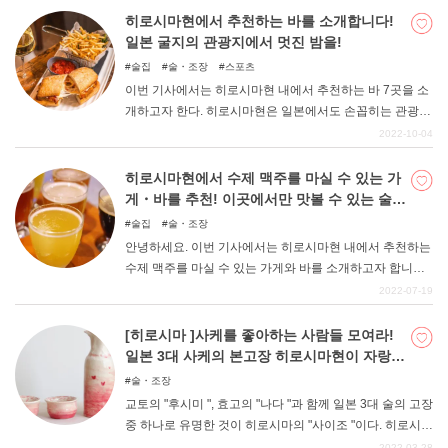
면 사찰이나 신사 등의 이미지가 강하지만, 사실 재즈나 밴
히로시마현에서 추천하는 바를 소개합니다!
드의 라이브가 활발한 도시이기도 하다. 이번에 소개할 가
일본 굴지의 관광지에서 멋진 밤을!
게는 술만 고집하는 정통 바부터 음향시설에 신경을 쓴 가
술집
술・조장
스포츠
게, 해외 아티스트의 라이브에도 쓰일 만큼 본격적인 라이
이번 기사에서는 히로시마현 내에서 추천하는 바 7곳을 소
브 연주를 즐길 수 있는 가게까지 다양하다. 자신의 상황에
개하고자 한다. 히로시마현은 일본에서도 손꼽히는 관광지
맞게 좋아하는 가게를 찾아보세요.
로, 일 년 내내 다양한 관광객들이 몰려든다. 여행 중 느긋
2022-10-04
하고 여유로운 저녁에 빼놓을 수 없는 것이 바로 술이다. 어
른들의 사교장소인 바에서 차분한 시간을 즐겨보자.
히로시마현에서 수제 맥주를 마실 수 있는 가
게・바를 추천! 이곳에서만 맛볼 수 있는 술을
즐기자!
술집
술・조장
안녕하세요. 이번 기사에서는 히로시마현 내에서 추천하는
수제 맥주를 마실 수 있는 가게와 바를 소개하고자 합니다.
관광객들에게 지역 술이라는 것은 역시 인기가 많아 기념
2022-07-19
으로 마시는 분들도 많습니다. 지역의 특산품이나 풍토를
살린 독특한 술도 적지 않아, 여행의 추억을 남기는 술로 인
[히로시마 ]사케를 좋아하는 사람들 모여라!
기가 높다. 이번 기사에서는 그런 히로시마현 내에서 수제
일본 3대 사케의 본고장 히로시마현이 자랑하
맥주를 즐길 수 있는 시설을 소개합니다. 꼭 참고하시기 바
는 토종 사케를 소개합니다!
술・조장
랍니다.
교토의 "후시미 ", 효고의 "나다 "과 함께 일본 3대 술의 고장
중 하나로 유명한 것이 히로시마의 "사이조 "이다. 히로시마
현은 연수(軟水)를 사용하여 양조되는 향기롭고 드라이한
2022-03-28