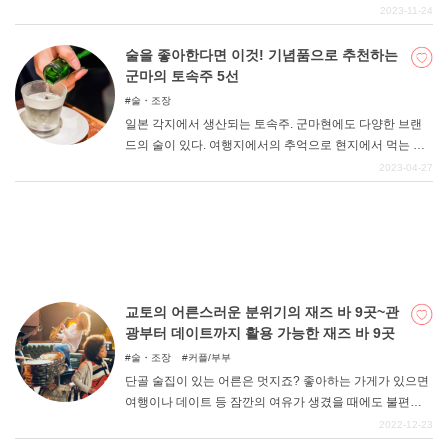
이 즐기고 싶은 사람은 적지 않을 것이다. 하지만 처음 혼자
2023-11-24
서 술을 마시러 가는 것은 다소 용기가 필요한 일이다. 술집
등은 왠지 문턱이 높아 보이고, 어떤 곳을 선택해야 할지 모
술을 좋아한다면 이것! 기념품으로 추천하는
DEEPLOG란
르는 경우도 있을 것이다. 이번에는 도쿄 지역에서 혼술에
군마의 토속주 5선
딱 맞는 추천 이자카야와 바 5곳을 선정했다. 술자리를 고
개인 정보보호
술・조장
를 때 꼭 참고해 보시기 바랍니다.
일본 각지에서 생산되는 토속주. 군마현에도 다양한 브랜
문의
드의 술이 있다. 여행지에서의 추억으로 현지에서 먹는 것
회사개요
은 물론, 기념품으로 가져가는 것도 추천한다. 집에 돌아와
2023-04-27
서 즐기는 자신에 대한 보상으로, 또는 가까운 사람에게 선
여행작가 모집
물로 받아보는 것은 어떨까. 이번 기사에서는 기념품으로
추천하고 싶은 군마현의 토속주를 소개합니다. 도내에서의
'구하기 쉬움'도 고려했으니 꼭 참고해 주시기 바랍니다.
교토의 어른스러운 분위기의 재즈 바 9곳~관
광부터 데이트까지 활용 가능한 재즈 바 9곳
술・조장
커플/부부
단골 술집이 있는 어른은 멋지죠? 좋아하는 가게가 있으면
여행이나 데이트 등 잠깐의 여유가 생겼을 때에도 불편함
이 없어 편리하죠. 그래서 이번에는 교토에 있는 "어른스러
2022-12-23
운 분위기의 은둔형 재즈바 "9곳을 소개한다. 교토라고 하