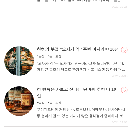
한 바를 소개하고자 한다. 쿄바시는 오사카에서도 손꼽히
는 술집 거리로, 분위기 있는 상점가나 거리에는 분위기 좋
2021-05-28
은 바나 술집들이 즐비하게 늘어서 있다. 술 애호가들에게
도 사랑받는 도시로, 술을 좋아하는 젊은이들부터 술을 좋
아하는 어른들까지 다양한 연령층이 즐길 수 있는 곳이다.
이번 기사를 통해 꼭 가보고 싶은 바를 찾아보자.
천하의 부엌 "오사카 역 "주변 이자카야 10선
술집
술・조장
"오사카 역 "은 오사카의 관문이라고 해도 과언이 아니다.
가장 큰 규모의 역으로 관광객과 비즈니스맨 등 다양한 사
람들의 왕래가 활발하다. 이번 기사에서는 그런 오사카 역
2021-04-05
주변의 이자카야를 소개합니다. 많은 사람들로 북적이는
거리인 만큼 다양한 이자카야가 있습니다. 술이 맛있는 것
한 번쯤은 가보고 싶다! 난바의 추천 바 10
은 물론, 다양한 메뉴를 제공하는 가게, 명물 메뉴가 있는
선
가게 등, 여러분에게 딱 맞는 좋은 가게를 찾을 수 있을 것
술집
술・조장
이다.
구이다오레의 거리 난바. 도톤보리, 아메무라, 신사이바시
등 걸어서 갈 수 있는 거리에 많은 음식점이 즐비하다. 옛날
부터 내려오는 저렴하고 맛있는 가게부터 최신 맛집까지
2021-04-02
음식의 매력이 가득한 지역이다. 또한, 지하철 신사이바시