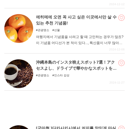
자가 정말 추천하고 싶은, 맛있는 피자를 즐길 수 있는 가게
2024-12-12
를 엄선하여 소개하니, 지금 당장 맛있는 피자를 먹고 싶다!
라고 생각하시는 분은 꼭 참고해 보시기 바랍니다.
에히메에 오면 꼭 사고 싶은 이곳에서만 살 수
있는 추천 기념품!
관광명소
선물
여행지에서 기념품을 사려고 할 때 고민하는 경우가 많죠?
이 기념품 어디선가 본 적이 있다..., 특산품이 너무 많아서
어떤 것을 사야 할지 모르겠다... 그런 분들을 위해 에히메
2024-12-06
현민이라도 선물로 받으면 기뻐하는 유명한 기념품을 소개
합니다. 기념품 선택에 꼭 참고해 보시기 바랍니다.
沖縄本島のインスタ映えスポット7選！アク
セスよし、ドライブで華やかなスポットを巡
る！
관광명소
인스타 감성
2024-11-27
[군마현 ]다카사키시에서 커피를 맛있게 마실