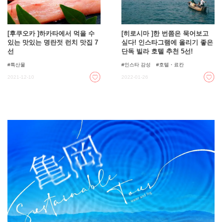
[후쿠오카 ]하카타에서 먹을 수
[히로시마 ]한 번쯤은 묵어보고
있는 맛있는 명란젓 런치 맛집 7
싶다! 인스타그램에 올리기 좋은
선
단독 빌라 호텔 추천 5선!
특산물
인스타 감성
호텔・료칸
2021-12-10
2022-01-26