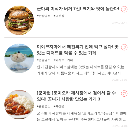
많이 있다. 이번에는 군마현의 관문인 "다카사키시 "와 현청
소재지 "마에바시시 "에 한정하여 오샤레스이츠가 있는 가
군마의 미식가 버거 7선! 크기와 맛에 놀란다!
게를 정리해 보았다. 드라이브나 여행의 동반자로 달콤한
관광명소
고깃집
디저트를 즐겨보세요.
2025-04-16
미야코지마에서 매진되기 전에 먹고 싶다! 맛
있는 디저트를 먹을 수 있는 가게
관광명소
디저트・카페
인기 관광지 미야코섬에는 맛있는 디저트를 즐길 수 있는
가게가 많다. 아름다운 바다도 매력적이지만, 미야코지마
에 왔기 때문에 맛볼 수 있는 미야코지마만의 디저트도 빼
2025-04-08
놓을 수 없다. 이번 기사에서는 미야코지마에서 먹고 싶은
맛있는 디저트를 먹을 수 있는 가게를 소개합니다.
[군마현 ]토미오카 제사장에서 걸어서 갈 수
있다! 공녀가 사랑한 맛있는 가게 3
관광명소
특산물
군마현이 자랑하는 세계유산 "토미오카 방직공장 ". 이번에
는 그곳에서 일하는 '공녀'에 주목한다. 그녀들이 사랑한 현
지 맛집을 소개합니다. 토미오카 제사장에서 걸어서 갈 수
2025-04-04
있는 거리에 있는 가게들이니 꼭 한 번 들러보세요. 먼저 공