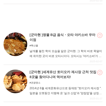
서인지 밀에 대한 애정이 깊고, 소비량도 월등히 많은 편이
2025-02-10
다. 현내 곳곳에 분식 문화가 뿌리내리고 있으며, 빵집의 수
도 많다. 명가라고 불리는 가게도 많이 존재합니다. 이번에
는 특히 '다카사키시'에 한정하여 인기 있는 가게를 소개합
니다. 현지인들이 사랑하는 맛에 주목해 주세요.
[군마현 ]명물 B급 음식・오타 야키소바 우마
이점
특산물
날개를 펼친 학의 모습을 닮은 군마현. 그 학의 바로 목덜미
에 위치한 곳이 바로 오타시이다. 오타시는 '야키소바'가 명
물이며, 시내에는 많은 가게가 즐비하다. 최근 들어 언론에
2025-02-07
소개되는 일도 많아졌으니 혹시 아시는 분도 계실지 모르
겠습니다. "싸고 양이 많은 "특징이 있는 B급 음식으로, 양
[군마현 ]세계유산 토미오카 제사장 근처 맛집
념과 재료는 가게마다 다르다. 이번에는 그런 "오타 야키소
8곳을 찾아다니며 먹어보자!
바 "를 판매하는 가게 중에서 엄선하여 추천하는 가게를 정
관광명소
리해 보았습니다. TV에 소개된 유명 맛집부터 현지인들에
2014년 6월 세계문화유산으로 등재된 "토미오카 제사장 ".
게 사랑받는 전통 맛집까지 소개합니다.
일본을 오랫동안 지탱해 온 '실크 산업'과 '양잠업'을 상징하
는 이 건물군은 현재도 그 모습을 그대로 유지하고 있다. 세
2025-01-27
계유산 등재와 함께 큰 관광지로 성장한 토미오카 제사장