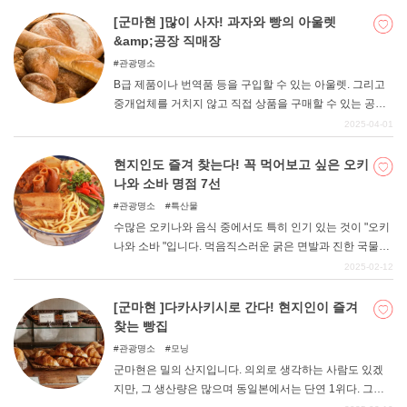
녀들이 어떤 사람들이었는지 설명해 드리겠습니다.
[군마현 ]많이 사자! 과자와 빵의 아울렛
&amp;공장 직매장
관광명소
B급 제품이나 번역품 등을 구입할 수 있는 아울렛. 그리고
중개업체를 거치지 않고 직접 상품을 구매할 수 있는 공장
직매장. 둘 다 '합리적'이라는 점이 매우 만족스럽다. 군마현
2025-04-01
에도 유명한 아울렛과 공장 직매장이 몇 군데 있다. 이번에
는 과자와 빵에 주목해 소개합니다. 맛있는 것을 저렴하게
현지인도 즐겨 찾는다! 꼭 먹어보고 싶은 오키
많이 구입해 보세요.
나와 소바 명점 7선
관광명소
특산물
수많은 오키나와 음식 중에서도 특히 인기 있는 것이 "오키
나와 소바 "입니다. 먹음직스러운 굵은 면발과 진한 국물이
잘 어울려 중독성이 있습니다. 모처럼 오키나와에 왔으니
2025-02-12
꼭 먹어보고 싶은, 현지인들에게도 사랑받는 맛집을 소개
합니다.
[군마현 ]다카사키시로 간다! 현지인이 즐겨
찾는 빵집
관광명소
모닝
군마현은 밀의 산지입니다. 의외로 생각하는 사람도 있겠
지만, 그 생산량은 많으며 동일본에서는 단연 1위다. 그래