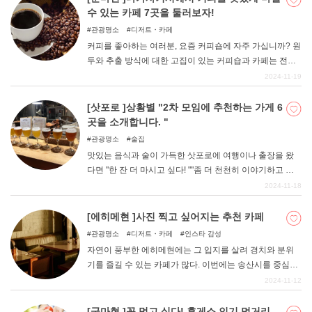
수 있는 카페 7곳을 둘러보자!
관광명소
디저트・카페
커피를 좋아하는 여러분, 요즘 커피숍에 자주 가십니까? 원
두와 추출 방식에 대한 고집이 있는 커피숍과 카페는 전국
각지에 있다. 물론 군마현에도 커피 마니아들을 열광케 하
2024-11-19
는 가게가 많다. 이번에는 그 중에서도 다카사키시에 한정
하여 정리해 보겠습니다. 시내의 맛있는 커피를 마실 수 있
[삿포로 ]상황별 "2차 모임에 추천하는 가게 6
는 가게를 소개하니, 커피숍과 카페 탐방에 활용해보자.
곳을 소개합니다. "
관광명소
술집
맛있는 음식과 술이 가득한 삿포로에 여행이나 출장을 왔
다면 "한 잔 더 마시고 싶다! ""좀 더 천천히 이야기하고 싶
다! "라고 2차 모임에 나가고 싶어질 것이다. 친구와 함께,
2024-11-18
파트너와 함께, 동료와 함께, 다양한 상황에서 추천하는 2
차 모임 장소를 소개한다.
[에히메현 ]사진 찍고 싶어지는 추천 카페
관광명소
디저트・카페
인스타 감성
자연이 풍부한 에히메현에는 그 입지를 살려 경치와 분위
기를 즐길 수 있는 카페가 많다. 이번에는 송산시를 중심으
로 동예, 중예, 남예 지역의 추천 카페를 소개한다. 이 글을
2024-11-12
참고하여 카페 투어를 즐겨보시기 바랍니다.
[군마현 ]꼭 먹고 싶다! 휴게소 인기 먹거리