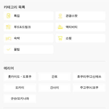
카테고리 목록
특집
관광스팟
푸드&드링크
액티비티
숙박
쇼핑
꿀팁
에리어
홋카이도・도호쿠
간토
호쿠리쿠/고신에쓰
도카이
간사이
주고쿠/시코쿠
규슈/오키나와