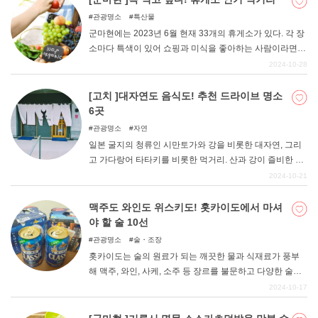
관광명소
특산물
군마현에는 2023년 6월 현재 33개의 휴게소가 있다. 각 장
소마다 특색이 있어 쇼핑과 미식을 좋아하는 사람이라면
누구나 만족할 수 있을 것이다. 이번에는 그 중에서도 특히
2024-10-28
'맛있는 것'을 먹을 수 있는 휴게소에 주목했다. 명소 소개와
함께 각각의 추천 맛집을 정리해본다.
[고치 ]대자연도 음식도! 추천 드라이브 명소
6곳
관광명소
자연
일본 굴지의 청류인 시만토가와 강을 비롯한 대자연, 그리
고 가다랑어 타타키를 비롯한 먹거리. 산과 강이 즐비한 고
치현은 매력 넘치는 명소가 많아 드라이브를 즐기기에도
2024-10-21
추천할 만한 현이다. 이번에는 그런 고치현의 추천 드라이
브 명소를 소개합니다.
맥주도 와인도 위스키도! 홋카이도에서 마셔
야 할 술 10선
관광명소
술・조장
홋카이도는 술의 원료가 되는 깨끗한 물과 식재료가 풍부
해 맥주, 와인, 사케, 소주 등 장르를 불문하고 다양한 술이
생산되고 있다. 그 중에는 홋카이도에서만 맛볼 수 있는 알
2024-10-17
려지지 않은 술도 있다. 이번에는 홋카이도를 방문하면 꼭
마셔보고 싶은 홋카이도산 술을 소개한다.