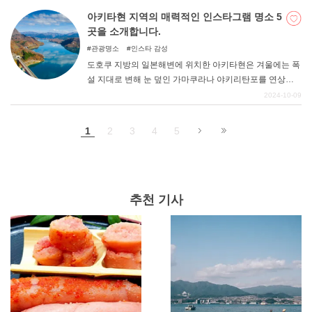
포함시켜 줄 수 있도록 방문하고 싶어지는 매력적인 인스
아키타현 지역의 매력적인 인스타그램 명소 5
타그램 명소 5곳을 소개했습니다. 다음 여행지를 찾는데 참
곳을 소개합니다.
고해 보시기 바랍니다.
관광명소
인스타 감성
도호쿠 지방의 일본해변에 위치한 아키타현은 겨울에는 폭
설 지대로 변해 눈 덮인 가마쿠라나 야키리탄포를 연상시
키는 곳일지도 모른다. 하지만 축제를 비롯한 특색 있는 이
2024-10-09
벤트가 개최되고, 풍부한 자연은 계절마다 인상적인 절경
과 은혜를 선사한다. 이번 기사에서는 아키타현의 인상적
1
2
3
4
5
인 사진 찍기 좋은 장소 5곳을 소개합니다. 꼭 한번 방문해
보시기 바랍니다.
추천 기사