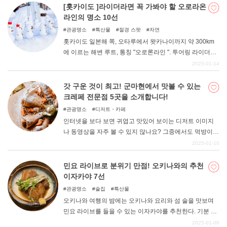
을 견학한 후, 모처럼이니 '먹방'을 해보는 것은 어떨까. 토
[홋카이도 ]라이더라면 꼭 가봐야 할 오로라온
미오카 제사장 주변에는 맛있는 음식이 많이 있다. 이번에
라인의 명소 10선
는 엄선한 8곳의 맛집을 소개한다. 꼭 한 번 방문해 보시기
관광명소
특산물
절경 스팟
자연
바랍니다.
홋카이도 일본해 쪽, 오타루에서 왓카나이까지 약 300km
에 이르는 해변 루트, 통칭 "오로론라인 ". 투어링 라이더로
부터 "언젠가는 꼭 가보고 싶다! "라고 동경의 대상이 되고
2025-01-14
있는 절경 루트입니다. 그곳에는 일본이라고는 생각되지
않는 대자연의 풍경과 극상의 해산물, 세계에서도 보기 드
갓 구운 것이 최고! 군마현에서 맛볼 수 있는
문 수질의 온천 등 다양한 매력적인 명소가 가득하다.
크레페 전문점 5곳을 소개합니다!
관광명소
디저트・카페
인터넷을 보다 보면 귀엽고 맛있어 보이는 디저트 이미지
나 동영상을 자주 볼 수 있지 않나요? 그중에서도 먹방이
가능한 "크레이프 "에 마음이 끌린다는 사람이 많을 것이다.
2025-01-10
그래서 이번에는 군마현에서 먹을 수 있는 맛있는 크레페
가게를 소개합니다. 반죽과 크림을 고집하는 가게를 엄선
민요 라이브로 분위기 만점! 오키나와의 추천
했으니 꼭 참고하시기 바랍니다. 자, 그럼 바로 시작하겠습
이자카야 7선
니다.
관광명소
술집
특산물
오키나와 여행의 밤에는 오키나와 요리와 섬 술을 맛보며
민요 라이브를 들을 수 있는 이자카야를 추천한다. 기분 좋
은 산신의 음색과 아름다운 노랫소리에 기분도 점점 좋아
2025-01-08