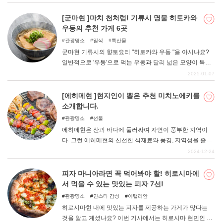
진다. 이번 기사에서는 민요 라이브를 즐길 수 있는 음식이
맛있는 이자카야를 소개합니다.
[군마현 ]마치 천처럼! 기류시 명물 히토카와
우동의 추천 가게 6곳
관광명소
일식
특산물
군마현 기류시의 향토요리 "히토카와 우동 "을 아시나요?
일반적으로 '우동'으로 먹는 우동과 달리 넓은 모양이 특징
입니다. 언뜻 보면 마치 천처럼 보이는 이 음식은 그 생김새
2025-01-07
의 재미로 인해 언론에 소개될 기회가 많은 명물 음식으로
알려지게 되었다. 이번에는 그런 히토카와 우동을 맛볼 수
[에히메현 ]현지인이 뽑은 추천 미치노에키를
있는 추천 가게에 대해 정리해 보았다.
소개합니다.
관광명소
선물
에히메현은 산과 바다에 둘러싸여 자연이 풍부한 지역이
다. 그런 에히메현의 신선한 식재료와 풍경, 지역성을 즐길
수 있는 현지인이 추천하는 미치노에키를 소개합니다. 에
2024-12-24
히메현에 오시면 꼭 휴게소에서 '에히메현다움'을 만끽해
보시기 바랍니다.
피자 마니아라면 꼭 먹어봐야 할! 히로시마에
서 먹을 수 있는 맛있는 피자 7선!
관광명소
인스타 감성
이탤리안
히로시마현 내에 맛있는 피자를 제공하는 가게가 많다는
것을 알고 계셨나요? 이번 기사에서는 히로시마 현민인 필