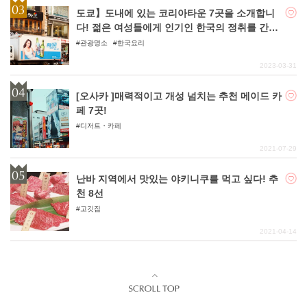
도쿄】도내에 있는 코리아타운 7곳을 소개합니
다! 젊은 여성들에게 인기인 한국의 정취를 간편
하게 맛볼 수 있다!
관광명소
한국요리
2023-03-31
[오사카 ]매력적이고 개성 넘치는 추천 메이드 카
페 7곳!
디저트・카페
2021-07-29
난바 지역에서 맛있는 야키니쿠를 먹고 싶다! 추
천 8선
고깃집
2021-04-14