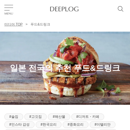
미디어 TOP
푸드&드링크
좋아요
TOP
에리어
일본 전국의 추천 푸드&드링크
카테고리
한국어
USD
술집
고깃집
해산물
디저트・카페
인스타 감성
한국요리
중화요리
이탤리안