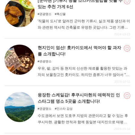
[군마현 ]기류시 명물 소스카츠덮밥을 맛볼 수
있는 추천 가게 6선
관광명소
특산물
'직물의 도시'로 알려진 군마현 기류시. 실크 제품 생산과 이
와 관련된 역사적 건축물로 유명한 곳입니다. 그런 기류시
의 명물 먹거리 중 하나로 알려진 것이 소스카츠덮밥( "" )이
2024-10-15
다. 기류시에서는 밥 위에 담백한 소스를 바른 돈까스를 얹
고 양배추 등을 얹지 않는 것이 표준이다. 따끈따끈한 소스
현지인이 엄선! 홋카이도에서 먹어야 할 과자
와 고기의 감칠맛이 입안 가득 퍼지는데, 얼마든지 먹을 수
를 소개합니다!
있을 것 같다. 이번 기사에서는 이 기류 명물인 소스 카츠동
관광명소
덮밥을 맛볼 수 있는 추천 가게를 정리했습니다.
우유, 팥, 감자 등 현지의 신선한 재료를 활용한 맛있는 과
자의 보물창고인 홋카이도. 하지만 종류가 너무 많아서 "어
떤 것을 먹어야 할지 모르겠다... "라는 분들도 많을 것이다.
2024-10-11
이번에는 삿포로 출신의 필자가 홋카이도 현지인도 인정하
는 홋카이도 과자를 소개한다! 기념품 구입이나 여행 중
웅장한 스케일감! 후쿠시마현의 매력적인 인
디저트 선택에 도움이 되길 바란다.
스타그램 명소 5곳을 소개합니다!
관광명소
인스타 감성
수도권에서 보면 도호쿠 지방의 관문이라고 할 수 있는 후
쿠시마현. 광활한 면적과 함께 동일본 대지진으로 태평양
쪽이 큰 피해를 입은 것도 인상적인 후쿠시마현이다. 이번
2024-10-10
기사에서는 후쿠시마현 지역의 관광지를 여행 목적지에 꼭