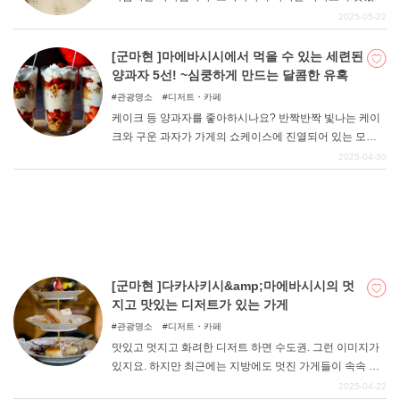
음식을 즐길 수 있는 고급스러운 분위기의 카페가 많이 있
2025-05-22
습니다. 이번 기사에서는 오키나와 여행에서 들르고 싶은
오션뷰를 자랑하는 카페를 소개합니다.
[군마현 ]마에바시시에서 먹을 수 있는 세련된
양과자 5선! ~심쿵하게 만드는 달콤한 유혹
관광명소
디저트・카페
케이크 등 양과자를 좋아하시나요? 반짝반짝 빛나는 케이
크와 구운 과자가 가게의 쇼케이스에 진열되어 있는 모습
은 몇 번을 보아도 설렌다. 이번 기사에서는 군마현 마에바
2025-04-30
시시의 멋지고 귀여운 양과자를 판매하는 가게를 정리했
다. 이트인 가능한 가게로 한정했으니, 맛집 탐방이나 카페
순례의 참고자료로 삼으시길 바랍니다. 단 것을 좋아하는
분들의 여행이나 드라이브에 도움이 되었으면 좋겠습니다.
기념품으로 좋은 상품에 대한 정보도 가득하다. 자, 그럼 지
금 바로 확인해 보세요.
[군마현 ]다카사키시&amp;마에바시시의 멋
지고 맛있는 디저트가 있는 가게
관광명소
디저트・카페
맛있고 멋지고 화려한 디저트 하면 수도권. 그런 이미지가
있지요. 하지만 최근에는 지방에도 멋진 가게들이 속속 문
을 열고 있다. 물론 군마현에도 반짝반짝 빛나는 디저트가
2025-04-22