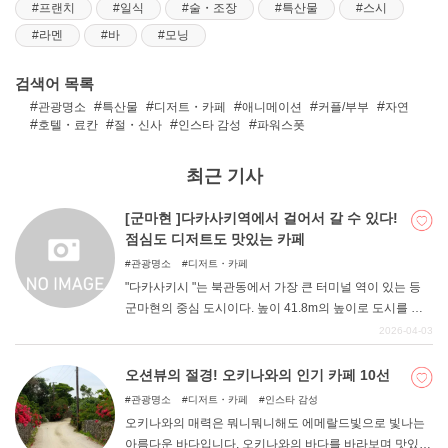
프랜치
일식
술・조장
특산물
스시
라멘
바
모닝
DEEPLOG란
검색어 목록
개인 정보보호
관광명소
특산물
디저트・카페
애니메이션
커플/부부
자연
호텔・료칸
절・신사
인스타 감성
파워스폿
문의
회사개요
최근 기사
여행작가 모집
[군마현 ]다카사키역에서 걸어서 갈 수 있다!
점심도 디저트도 맛있는 카페
관광명소
디저트・카페
"다카사키시 "는 북관동에서 가장 큰 터미널 역이 있는 등
군마현의 중심 도시이다. 높이 41.8m의 높이로 도시를 내
려다보고 있는 백의대관음( ") ", 수국이 유명한 "청수사(세
2026-04-03
이스이지) "등 볼거리도 다양하다. 역 주변에는 숙박시설도
많아 군마 관광의 거점으로 삼는 사람도 많은 곳이다. 이번
오션뷰의 절경! 오키나와의 인기 카페 10선
에는 그런 다카사키시에 있는 '카페'를 정리해 보았다. 다카
관광명소
디저트・카페
인스타 감성
사키역에서 걸어서 갈 수 있고, 점심도 디저트도 맛있는 가
오키나와의 매력은 뭐니뭐니해도 에메랄드빛으로 빛나는
게를 엄선했으니 꼭 읽어보시기 바랍니다.
아름다운 바다입니다. 오키나와의 바다를 바라보며 맛있는