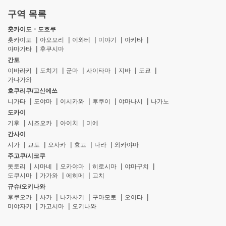
구역 목록
홋카이도・도호쿠
홋카이도
아오모리
이와테
미야기
아키타
야마가타
후쿠시마
간토
이바라키
도치기
군마
사이타마
지바
도쿄
가나가와
호쿠리쿠/고신에쓰
니가타
도야마
이시카와
후쿠이
야마나시
나가노
도카이
기후
시즈오카
아이치
미에
간사이
시가
교토
오사카
효고
나라
와카야마
주고쿠/시코쿠
돗토리
시마네
오카야마
히로시마
야마구치
도쿠시마
가가와
에히메
고치
규슈/오키나와
후쿠오카
사가
나가사키
구마모토
오이타
미야자키
가고시마
오키나와