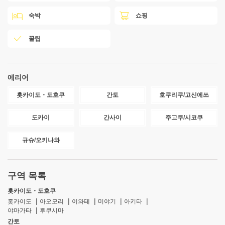
숙박
쇼핑
꿀팁
에리어
홋카이도・도호쿠
간토
호쿠리쿠/고신에쓰
도카이
간사이
주고쿠/시코쿠
규슈/오키나와
구역 목록
홋카이도・도호쿠
홋카이도
아오모리
이와테
미야기
아키타
야마가타
후쿠시마
간토