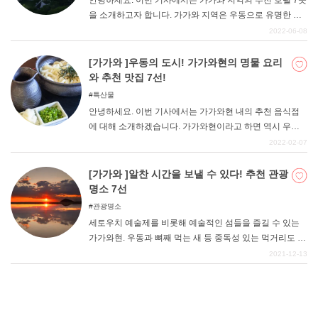
안녕하세요. 이번 기사에서는 가가와 지역의 추천 호텔 7곳
을 소개하고자 합니다. 가가와 지역은 우동으로 유명한 현
으로, 다른 현에서 많은 사람들이 일부러 찾아오는 곳이기
2022-06-08
도 합니다. 세토대교를 이용하면 간사이권에서도 쉽게 접
근할 수 있는 것도 장점으로, 드라이브를 하면서 많은 사람
[가가와 ]우동의 도시! 가가와현의 명물 요리
들이 관광을 하러 온다. 세토나이카이를 끼고 있는 아름다
와 추천 맛집 7선!
운 지역으로, 자연과 파워 스팟 등 시각적으로 즐길 수 있는
특산물
명소가 많다. 개인적으로도 추천할 만한 지역으로, 우선은
안녕하세요. 이번 기사에서는 가가와현 내의 추천 음식점
여행을 만끽해 보시기 바랍니다. 그리고 주변 관광지에서
에 대해 소개하겠습니다. 가가와현이라고 하면 역시 우동
놀고 난 후, 추천하는 호텔에서 여행의 피로를 풀고 가시기
이 유명해서 많은 분들의 이미지에 남아있는 것이 아닐까
2022-02-07
바랍니다.
요? 확실히 우동이 가가와현을 대표하는 음식인 것은 말할
필요도 없다. 하지만 가가와현에는 우동의 그늘에 숨어 있
[가가와 ]알찬 시간을 보낼 수 있다! 추천 관광
는 명물 음식이 많이 있다. 이번 기사에서는 가가와현의 명
명소 7선
물 먹거리와 이를 맛볼 수 있는 추천 맛집을 소개한다. 간사
관광명소
이 지역 등에서의 드라이브 코스로도 최적의 장소인 가가
세토우치 예술제를 비롯해 예술적인 섬들을 즐길 수 있는
와현. 꼭 참고해 주시면 감사하겠습니다.
가가와현. 우동과 뼈째 먹는 새 등 중독성 있는 먹거리도 풍
부해 천천히 즐거운 여행을 즐길 수 있다. 가가와현 자체가
2021-12-13
좁은 것으로도 유명하지만, 꼭 가보고 싶은 명소를 효율적
으로 갈 수 있도록 추천 관광 명소를 소개합니다.