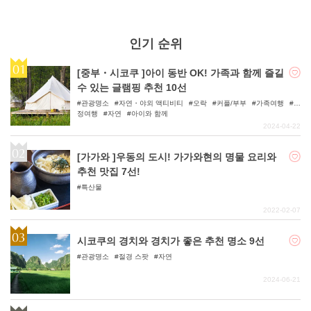
인기 순위
[중부・시코쿠 ]아이 동반 OK! 가족과 함께 즐길
수 있는 글램핑 추천 10선
관광명소
자연・야외 액티비티
오락
커플/부부
가족여행
우
정여행
자연
아이와 함께
2024-04-22
[가가와 ]우동의 도시! 가가와현의 명물 요리와
추천 맛집 7선!
특산물
2022-02-07
시코쿠의 경치와 경치가 좋은 추천 명소 9선
관광명소
절경 스팟
자연
2024-06-21