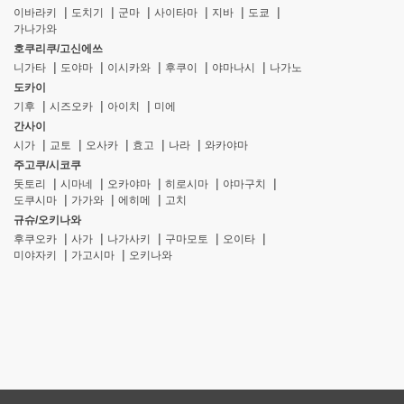
이바라키
도치기
군마
사이타마
지바
도쿄
가나가와
호쿠리쿠/고신에쓰
니가타
도야마
이시카와
후쿠이
야마나시
나가노
도카이
기후
시즈오카
아이치
미에
간사이
시가
교토
오사카
효고
나라
와카야마
주고쿠/시코쿠
돗토리
시마네
오카야마
히로시마
야마구치
도쿠시마
가가와
에히메
고치
규슈/오키나와
후쿠오카
사가
나가사키
구마모토
오이타
미야자키
가고시마
오키나와