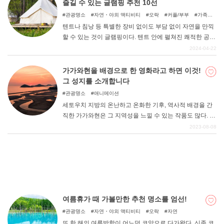
즐길 수 있는 글램핑 추천 10선
관광명소
자연・야외 액티비티
오락
커플/부부
가족여
행
우정여행
자연
아이와 함께
텐트나 침낭 등 특별한 장비 없이도 부담 없이 자연을 만끽
할 수 있는 것이 글램핑이다. 텐트 안에 펼쳐진 쾌적한 공간
에서 어른도 아이도 편안하게 지낼 수 있다. 낮에는 츄고
2024-04-22
쿠・시코쿠 지방의 대자연 속에서 마음껏 놀고, 밤에는 맛
있는 음식을 즐길 수 있는 글램핑 시설을 소개한다.
가가와현을 배경으로 한 영화라고 하면 이것!
그 성지를 소개합니다
관광명소
애니메이션
세토우치 지방의 온난하고 온화한 기후, 역사적 배경을 간
직한 가가와현은 그 지역성을 느낄 수 있는 작품도 많다. 이
번에는 가가와현을 배경으로 한 작품을 몇 가지 소개하겠
2023-08-08
습니다.
여름휴가 때 가볼만한 추천 명소를 엄선!
관광명소
자연・야외 액티비티
오락
자연
또 한 해의 여름방학이 어느덧 코앞으로 다가왔다. 신종 코