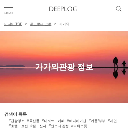
미디어 TOP
주고쿠/시코쿠
가가와
좋아요
TOP
에리어
가가와관광 정보
카테고리
한국어
USD
검색어 목록
관광명소
특산물
디저트・카페
애니메이션
커플/부부
자연
호텔・료칸
절・신사
인스타 감성
파워스폿