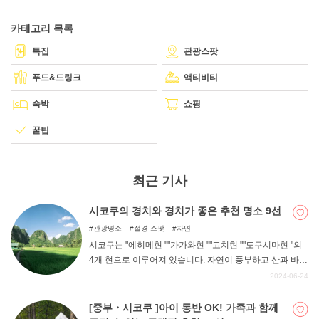
카테고리 목록
DEEPLOG란
특집
관광스팟
개인 정보보호
푸드&드링크
액티비티
문의
숙박
쇼핑
회사개요
꿀팁
여행작가 모집
최근 기사
시코쿠의 경치와 경치가 좋은 추천 명소 9선
관광명소
절경 스팟
자연
시코쿠는 "에히메현 ""가가와현 ""고치현 ""도쿠시마현 "의
4개 현으로 이루어져 있습니다. 자연이 풍부하고 산과 바다
로 둘러싸여 있어 절경과 경치가 좋은 곳이 많다. 이번에는
2024-06-24
시코쿠에서 경치나 풍경을 즐기고 싶은 분들에게 추천하는
명소를 소개합니다.
[중부・시코쿠 ]아이 동반 OK! 가족과 함께