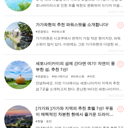
로나바이러스로 인한 외출 제한도 완화되어 드디어 마음껏
여름을 즐길 수 있는 계절이 다가왔다. 하지만 아직 해외여
2023-07-28
행은 조금 부담스럽다고 생각하는 당신! 일본 국내에도 여
름을 느낄 수 있는 명소가 많이 있다. 이번 기사에서는 여름
가가와현의 추천 파워스팟을 소개합니다!
휴가 여행의 필수 코스들을 소개하고자 한다. 해양 스포츠
관광명소
파워스폿
와 여름에만 즐길 수 있는 액티비티를 즐기며 리조트 분위
가가와현은 시코쿠에서 면적이 가장 작은 현이지만, 파워
기를 만끽해보는 것은 어떨까. 인기 있는 일정은 항공권, 호
스팟이 많이 있다. 이번에는 그런 가가와현의 다양한 파워
텔은 물론 렌터카 예약도 금방 마감되니 서둘러 검토하고
스팟 12곳을 소개합니다. 꼭 참고해 보시기 바랍니다.
2023-07-14
예약하는 것을 추천한다! 이번 여름방학 여행에서 국내를
마음껏 즐기며 기억에 남는 여행의 시간을 보내길 바란다.
세토나이카이의 섬에 간다면 여기! 자연이 풍
부한 섬, 추천 7선!
관광명소
애니메이션
파워스폿
자연
안녕하세요. 이번 기사에서는 세토나이카이 지역의 추천
섬 7곳을 소개하고자 한다. 온난한 바다인 세토나이카이에
는 많은 섬이 있어 풍부한 자연을 만끽할 수 있다. 관광객부
2022-08-23
터 현지인까지 폭넓게 추천하는 개방적인 시간. 그런 명소
를 즐기며 멋진 시간을 보내셨으면 좋겠습니다.
[가가와 ]가가와 지역의 추천 호텔 7선! 우동
이 매력적인 차분한 현에서 즐거운 드라이브
관광을!
호텔・료칸