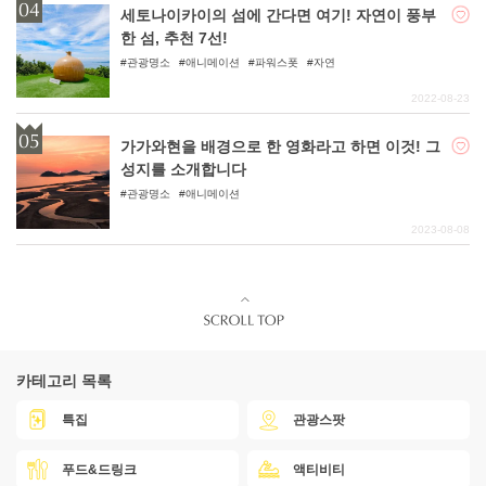
세토나이카이의 섬에 간다면 여기! 자연이 풍부
한 섬, 추천 7선!
관광명소
애니메이션
파워스폿
자연
2022-08-23
가가와현을 배경으로 한 영화라고 하면 이것! 그
성지를 소개합니다
관광명소
애니메이션
2023-08-08
카테고리 목록
특집
관광스팟
푸드&드링크
액티비티