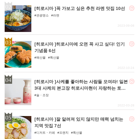
[히로시마 ]꼭 가보고 싶은 추천 라멘 맛집 10선
관광명소
라멘
2023-09-08
[히로시마 ]히로시마에 오면 꼭 사고 싶다! 인기
기념품 6선
해산물
특산물
2022-10-24
[히로시마 ]사케를 좋아하는 사람들 모여라! 일본
3대 사케의 본고장 히로시마현이 자랑하는 토종
사케를 소개합니다!
술・조장
2022-03-28
[히로시마 ]잘 알려져 있지 않지만 매력 넘치는
지역 맛집 7선
디저트・카페
프랜치
특산물