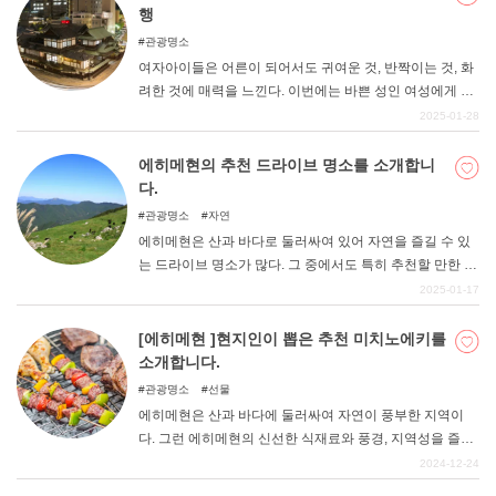
행
관광명소
여자아이들은 어른이 되어서도 귀여운 것, 반짝이는 것, 화
려한 것에 매력을 느낀다. 이번에는 바쁜 성인 여성에게 추
천하는 에히메 여행을 소개합니다. 이 글을 참고해 일상의
2025-01-28
피로를 풀어보는 것도 좋을 것 같다.
에히메현의 추천 드라이브 명소를 소개합니
다.
관광명소
자연
에히메현은 산과 바다로 둘러싸여 있어 자연을 즐길 수 있
는 드라이브 명소가 많다. 그 중에서도 특히 추천할 만한 드
라이브 명소를 주변 시설 등과 함께 소개한다. 가족, 연인,
2025-01-17
혹은 혼자서도 드라이브를 즐길 수 있도록 참고해 보시기
바랍니다.
[에히메현 ]현지인이 뽑은 추천 미치노에키를
소개합니다.
관광명소
선물
에히메현은 산과 바다에 둘러싸여 자연이 풍부한 지역이
다. 그런 에히메현의 신선한 식재료와 풍경, 지역성을 즐길
수 있는 현지인이 추천하는 미치노에키를 소개합니다. 에
2024-12-24
히메현에 오시면 꼭 휴게소에서 '에히메현다움'을 만끽해