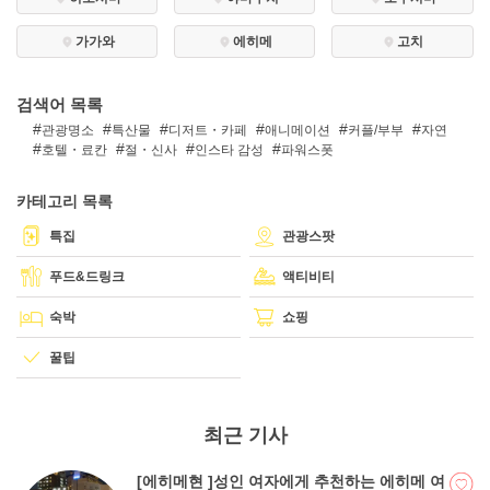
가가와
에히메
고치
DEEPLOG란
검색어 목록
개인 정보보호
관광명소
특산물
디저트・카페
애니메이션
커플/부부
자연
문의
호텔・료칸
절・신사
인스타 감성
파워스폿
회사개요
카테고리 목록
여행작가 모집
특집
관광스팟
푸드&드링크
액티비티
숙박
쇼핑
꿀팁
최근 기사
[에히메현 ]성인 여자에게 추천하는 에히메 여