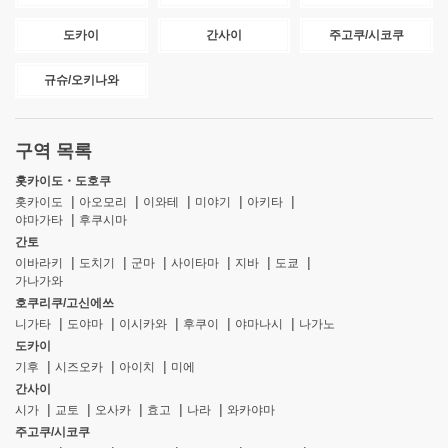
도카이
간사이
주고쿠/시코쿠
규슈/오키나와
구역 목록
홋카이도・도호쿠
홋카이도
아오모리
이와테
미야기
아키타
야마가타
후쿠시마
간토
이바라키
도치기
군마
사이타마
지바
도쿄
가나가와
호쿠리쿠/고신에쓰
니가타
도야마
이시카와
후쿠이
야마나시
나가노
도카이
기후
시즈오카
아이치
미에
간사이
시가
교토
오사카
효고
나라
와카야마
주고쿠/시코쿠