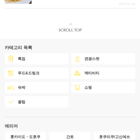
2023-11-14
카테고리 목록
특집
관광스팟
푸드&드링크
액티비티
숙박
쇼핑
꿀팁
에리어
홋카이도・도호쿠
간토
호쿠리쿠/고신에쓰