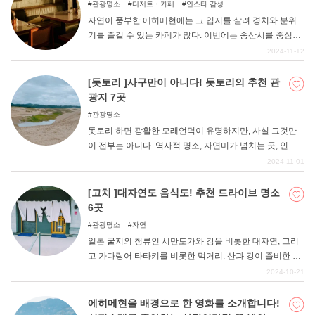
관광명소
디저트・카페
인스타 감성
자연이 풍부한 에히메현에는 그 입지를 살려 경치와 분위
기를 즐길 수 있는 카페가 많다. 이번에는 송산시를 중심으
로 동예, 중예, 남예 지역의 추천 카페를 소개한다. 이 글을
2024-11-12
참고하여 카페 투어를 즐겨보시기 바랍니다.
[돗토리 ]사구만이 아니다! 돗토리의 추천 관
광지 7곳
관광명소
돗토리 하면 광활한 모래언덕이 유명하지만, 사실 그것만
이 전부는 아니다. 역사적 명소, 자연미가 넘치는 곳, 인기
만화의 세계관을 즐길 수 있는 곳 등 남녀노소 누구나 즐길
2024-11-01
수 있는 명소가 곳곳에 있다! 이번에는 그런 "사구뿐만이 아
니다! "돗토리의 매력을 엄선하여 소개합니다! 다음 여행 계
[고치 ]대자연도 음식도! 추천 드라이브 명소
획을 세울 때 꼭 참고해 보시기 바랍니다.
6곳
관광명소
자연
일본 굴지의 청류인 시만토가와 강을 비롯한 대자연, 그리
고 가다랑어 타타키를 비롯한 먹거리. 산과 강이 즐비한 고
치현은 매력 넘치는 명소가 많아 드라이브를 즐기기에도
2024-10-21
추천할 만한 현이다. 이번에는 그런 고치현의 추천 드라이
브 명소를 소개합니다.
에히메현을 배경으로 한 영화를 소개합니다!