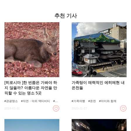
는 가게 등 다양한 매력을 가득 담아 전해드리겠습니다. 앞
으로 오노미치 관광을 계획하고 계신 분이나 다음 여행지
를 고민하고 계신 분들에게 꼭 참고해 주셨으면 합니다!
추천 기사
[히로시마 ]한 번쯤은 가봐야 하
가족탕이 매력적인 에히메현 내
지 않을까? 아름다운 자연을 만
온천들
끽할 수 있는 명소 5곳
관광명소
자연・야외 액티비티
단
가족여행
온천
아이와 함께
풍
절경 스팟
자연
2024-01-11
2023-11-27