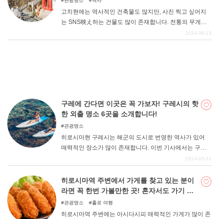
관광명소
역사
고치현에는 역사적인 건축물도 많지만, 사진 찍고 싶어지
는 SNS映え하는 건물도 많이 존재합니다. 전통의 무게감
이 느껴지는 옛 건축물에서 조금 벗어나 스타일리시하고
2024-06-13
기분 전환이 되는 세련된 명소를 둘러보는 것도 좋은 휴가
가 될 수 있다. 고치현의 건축물이라고 하면 쿠마 켄고(隈研
吾)의 쿠마마치마치(梼原町)에 있는 6개의 건축물이 유명
하다. 초록빛이 가득한 땅에 자연스럽게 녹아든 쿠마모토
초의 아름다운 건축물을 비롯해 SNS에서도 화제가 되고
있는 건물 디자인을 즐길 수 있는 명소 4곳을 엄선해 소개
구레에 간다면 이곳은 꼭 가보자! 구레시의 핫
합니다.
한 외출 명소 6곳을 소개합니다!
관광명소
히로시마현 구레시는 해군의 도시로 번영한 역사가 있어
매력적인 장소가 많이 존재합니다. 이번 기사에서는 구레
시에 거주한 경험이 있는 필자가 정말 추천하고 싶은 구레
2024-05-31
시의 명소를 소개하니, 구레시 관광을 계획하고 있는 분들
은 꼭 참고해 보시기 바랍니다.
히로시마역 주변에서 가게를 찾고 있는 분이
라면 꼭 한번 가볼만한 곳! 혼자서도 가기 편
한 가게 7곳
관광명소
홀로 여행
히로시마역 주변에는 아시다시피 매력적인 가게가 많이 존