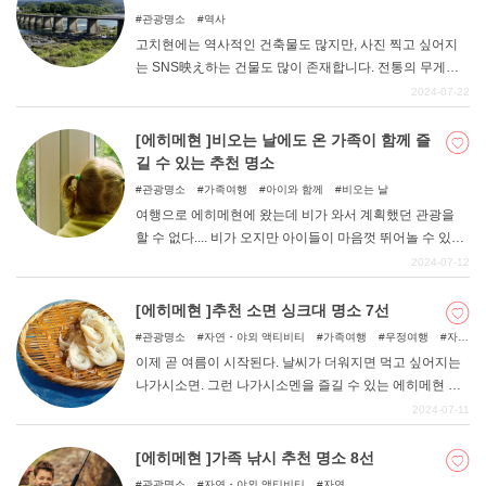
관광명소
역사
고치현에는 역사적인 건축물도 많지만, 사진 찍고 싶어지
는 SNS映え하는 건물도 많이 존재합니다. 전통의 무게감
이 느껴지는 옛 건축물에서 조금 벗어나 스타일리시하고
2024-07-22
기분 전환이 되는 세련된 명소를 둘러보는 것도 좋은 휴가
가 될 수 있다. 고치현의 건축물이라고 하면 쿠마 켄고(隈研
[에히메현 ]비오는 날에도 온 가족이 함께 즐
吾)의 쿠마마치마치(梼原町)에 있는 6개의 건축물이 유명
길 수 있는 추천 명소
하다. 초록빛이 가득한 땅에 자연스럽게 녹아든 쿠마모토
관광명소
가족여행
아이와 함께
비오는 날
초의 아름다운 건축물을 비롯해 SNS에서도 화제가 되고
여행으로 에히메현에 왔는데 비가 와서 계획했던 관광을
있는 건물 디자인을 즐길 수 있는 명소 4곳을 엄선해 소개
할 수 없다.... 비가 오지만 아이들이 마음껏 뛰어놀 수 있도
합니다.
록 몸을 움직여주고 싶다! 등의 고민이 있으신가요? 에히메
2024-07-12
현에는 악천후에도 실내에서 놀 수 있는 장소가 많이 있다.
이번에는 추천 "비오는 날에도 아이와 함께 즐길 수 있는 에
[에히메현 ]추천 소면 싱크대 명소 7선
히메현의 명소 "를 소개합니다.
관광명소
자연・야외 액티비티
가족여행
우정여행
자
연
아이와 함께
이제 곧 여름이 시작된다. 날씨가 더워지면 먹고 싶어지는
나가시소면. 그런 나가시소멘을 즐길 수 있는 에히메현 내
의 명소를 정리했습니다. 마쓰야마 시내에서 접근하기 쉬
2024-07-11
운 곳, 소면 싱크대 외에 낚시터를 즐길 수 있는 곳도 있다.
이 글을 참고하여 가족과 함께 방문해보시기 바랍니다.
[에히메현 ]가족 낚시 추천 명소 8선
관광명소
자연・야외 액티비티
자연