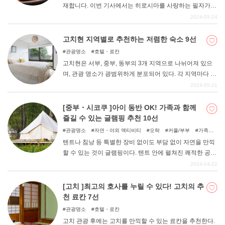
재합니다. 이번 기사에서는 히로시마를 사랑하는 필자가
히로시마역 주변의 가게 중 혼자서도 가기 쉬운 추천 가게
2024-05-24
를 엄선해 보았으니 꼭 참고해 보시기 바랍니다.
고치현 지역별로 추천하는 저렴한 숙소 9선
관광명소
호텔・료칸
고치현은 서부, 중부, 동부의 3개 지역으로 나뉘어져 있으
며, 관광 명소가 광범위하게 분포되어 있다. 각 지역마다 특
색이 있기 때문에 숙소를 찾는데 어려움을 겪는 분들도 많
2024-05-21
을 것입니다. 여기서는 숙박비는 부담스럽지만 고치의 특
색을 살린 저렴한 숙소를 찾고 있는 분들에게 꼭 추천하고
[중부・시코쿠 ]아이 동반 OK! 가족과 함께
싶다. 주로 민박으로 추천하는 저렴한 숙소 9곳을 엄선하여
즐길 수 있는 글램핑 추천 10선
소개하니, 고치에 갈 때 꼭 참고해 보시기 바랍니다.
관광명소
자연・야외 액티비티
오락
커플/부부
가족여
행
우정여행
자연
아이와 함께
텐트나 침낭 등 특별한 장비 없이도 부담 없이 자연을 만끽
할 수 있는 것이 글램핑이다. 텐트 안에 펼쳐진 쾌적한 공간
에서 어른도 아이도 편안하게 지낼 수 있다. 낮에는 츄고
2024-04-22
쿠・시코쿠 지방의 대자연 속에서 마음껏 놀고, 밤에는 맛
있는 음식을 즐길 수 있는 글램핑 시설을 소개한다.
[고치 ]최고의 호사를 누릴 수 있다! 고치의 추
천 료칸 7선
관광명소
호텔・료칸
고치 관광 후에는 고치를 만끽할 수 있는 료칸을 추천한다.