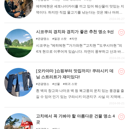
에히메현은 세토나이카이를 끼고 있어 해산물이 맛있는 지
역이다. 하지만 직접 물고기를 낚는다는 것은 꽤나 어려운
일이다. 아이와 함께 낚시를 해보고 싶은데, 해본 적이 없어
2024-06-27
서 무엇부터 준비해야 할지, 어디로 가면 낚시를 할 수 있는
지 모르겠고......... 그런 분들은 이 글을 참고해 보시기 바랍
시코쿠의 경치와 경치가 좋은 추천 명소 9선
니다. 에히메현 내에서 추천하는 가족 낚시 명소 8곳을 소
관광명소
절경 스팟
자연
개합니다.
시코쿠는 "에히메현 ""가가와현 ""고치현 ""도쿠시마현 "의
4개 현으로 이루어져 있습니다. 자연이 풍부하고 산과 바다
로 둘러싸여 있어 절경과 경치가 좋은 곳이 많다. 이번에는
2024-06-24
시코쿠에서 경치나 풍경을 즐기고 싶은 분들에게 추천하는
명소를 소개합니다.
[오카야마 ]쇼핑부터 맛집까지! 쿠라시키 데
님 스트리트가 재미있다!
관광명소
선물
희귀 스팟
흰 벽의 창고와 나마코 벽 등 복고풍의 운치 있는 풍경을 즐
길 수 있어 인기 있는 구라시키 미관지구. 사실 이 지역에
데님 사랑이 넘치는 "쿠라시키 데님 스트리트 "라는 재미있
2024-06-21
는 명소가 있다는 것을 알고 계셨나요? 이번에는 구라시키
시에 가면 꼭 들러야 할 구라시키 데님 스트리트의 매력을
고치에서 꼭 가봐야 할 아름다운 건물 명소 4
소개합니다.
곳