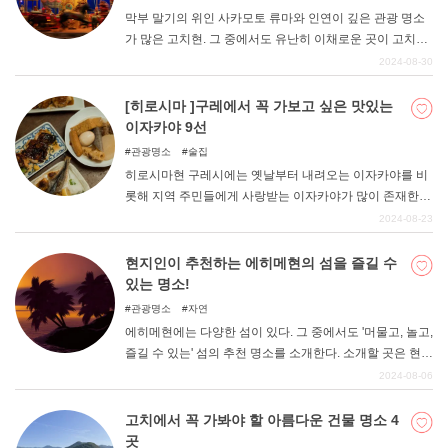
막부 말기의 위인 사카모토 류마와 인연이 깊은 관광 명소
가 많은 고치현. 그 중에서도 유난히 이채로운 곳이 고치현
고난시에 있는 창조광장 "액트랜드 "이다. 이번에는 무엇이
2024-08-30
든 있는 카오스 스폿, 액트랜드의 매력을 가감 없이 소개합
니다!
[히로시마 ]구레에서 꼭 가보고 싶은 맛있는
이자카야 9선
관광명소
술집
히로시마현 구레시에는 옛날부터 내려오는 이자카야를 비
롯해 지역 주민들에게 사랑받는 이자카야가 많이 존재한
다. 이번 기사에서는 구레시에 거주 경험이 있는 필자가 정
2024-08-23
말 추천하고 싶은 이자카야 9곳을 가감 없이 소개하니 꼭
참고해 보시기 바란다.
현지인이 추천하는 에히메현의 섬을 즐길 수
있는 명소!
관광명소
자연
에히메현에는 다양한 섬이 있다. 그 중에서도 '머물고, 놀고,
즐길 수 있는' 섬의 추천 명소를 소개한다. 소개할 곳은 현
외곽에서도 비교적 쉽게 갈 수 있는 시마나미 해협으로 이
2024-08-06
어진 섬과 마쓰야마 시내의 섬입니다.
고치에서 꼭 가봐야 할 아름다운 건물 명소 4
곳