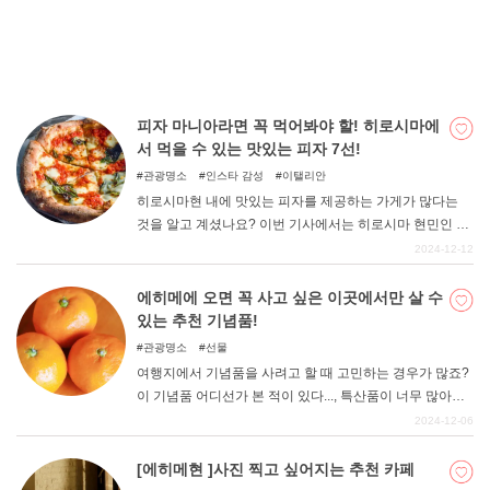
보시기 바랍니다.
피자 마니아라면 꼭 먹어봐야 할! 히로시마에
서 먹을 수 있는 맛있는 피자 7선!
관광명소
인스타 감성
이탤리안
히로시마현 내에 맛있는 피자를 제공하는 가게가 많다는
것을 알고 계셨나요? 이번 기사에서는 히로시마 현민인 필
자가 정말 추천하고 싶은, 맛있는 피자를 즐길 수 있는 가게
2024-12-12
를 엄선하여 소개하니, 지금 당장 맛있는 피자를 먹고 싶다!
라고 생각하시는 분은 꼭 참고해 보시기 바랍니다.
에히메에 오면 꼭 사고 싶은 이곳에서만 살 수
있는 추천 기념품!
관광명소
선물
여행지에서 기념품을 사려고 할 때 고민하는 경우가 많죠?
이 기념품 어디선가 본 적이 있다..., 특산품이 너무 많아서
어떤 것을 사야 할지 모르겠다... 그런 분들을 위해 에히메
2024-12-06
현민이라도 선물로 받으면 기뻐하는 유명한 기념품을 소개
합니다. 기념품 선택에 꼭 참고해 보시기 바랍니다.
[에히메현 ]사진 찍고 싶어지는 추천 카페