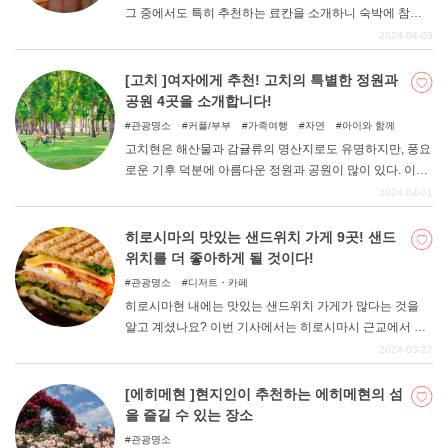
그 중에서도 특히 추천하는 료칸을 소개하니 숙박에 참고
해 보시기 바랍니다.
2024-04-03
[고치 ]여자에게 추천! 고치의 특별한 정원과
공원 4곳을 소개합니다!
관광명소
커플/부부
가족여행
자연
아이와 함께
고치현은 해산물과 감귤류의 명산지로도 유명하지만, 풍요
로운 기후 덕분에 아름다운 정원과 공원이 많이 있다. 이번
에는 평소 예쁜 것, 예쁜 것을 좋아하는 여자를 위해 SNS에
2024-04-01
올리기 좋은 정원과 공원, 식물원을 엄선했다. 고치의 매력
을 듬뿍 담은 녹색이 가득한 4곳의 명소에서는 카페와 레스
히로시마의 맛있는 샌드위치 가게 9곳! 샌드
토랑도 즐길 수 있다. 고치현 내뿐만 아니라 현외에서도 많
위치를 더 좋아하게 될 것이다!
은 관광객이 방문하는 유명한 "모네의 정원 "과 "고치현립
관광명소
디저트・카페
목장식물원 "외에도 음악 이벤트를 간편하게 즐길 수 있는
히로시마현 내에는 맛있는 샌드위치 가게가 많다는 것을
"시만토 삼림공원 "과 귤 농가가 정원을 만든 "잉글리시 가
알고 계셨나요? 이번 기사에서는 히로시마시 근교에서 맛
든 하우스 "등 조금 색다르고 재미있는 시도를 하고 있는 공
있는 샌드위치를 먹을 수 있는 맛집부터 숨은 맛집까지 알
2024-03-27
원과 정원 2곳을 소개합니다. 소개합니다.
려드릴 테니 샌드위치를 더욱더 좋아하게 될 것이다.
[에히메현 ]현지인이 추천하는 에히메현의 섬
을 즐길 수 있는 장소
관광명소