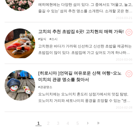
에히메현에는 다양한 섬이 있다. 그 중에서도 '머물고, 놀고,
즐길 수 있는' 섬의 추천 명소를 소개한다. 소개할 곳은 현
외곽에서도 비교적 쉽게 갈 수 있는 시마나미 해협으로 이
2024-03-21
어진 섬과 마쓰야마 시내의 섬입니다.
고치의 추천 초밥집 6곳! 고치현의 매력 가득!
일식
스시
고치현은 바다가 가까워 신선하고 신선한 초밥을 제공하는
초밥집이 많이 있다. 초밥집에 가고 싶어도 가게 하나하나
마다 매력적인 특징이 있기 때문에 초밥집을 찾을 때 너무
2024-03-06
많아서 고민하는 사람이 많을 것이다. 여기서는 코스가 좋
은 가게, 점심에 추천하는 가게, 조금 고급스러운 가게 등
[히로시마 ]언덕길 여유로운 산책 여행~오노
다양한 변주를 통해 고치의 매력을 느낄 수 있는 스시집을
미치의 관광 명소를 찾아서
엄선하여 소개합니다. 고치에 간다면 우선 초밥부터! 꼭
관광명소
마음에 드는 초밥집을 찾아 방문해보시기 바랍니다.
오노미치에는 오노미치 혼도리 상점가에서의 맛집 탐방,
오노미치 거리와 세토나이의 풍경을 조망할 수 있는 "센코
지 공원 ", 언덕길 산책, 역사적인 사찰과 영화 촬영지 탐방,
2024-02-28
오노미치 라멘 등 많은 관광 명소가 있습니다! "언덕의 도시
""문학의 도시 ""영화의 도시 "로 유명하기 때문에 가본 적은
1
2
3
4
5
없어도 들어본 적이 있는 분들도 많을 것이다. 이번 기사에
서는 그런 정감 넘치는 도시 오노미치의 관광 명소와 맛있