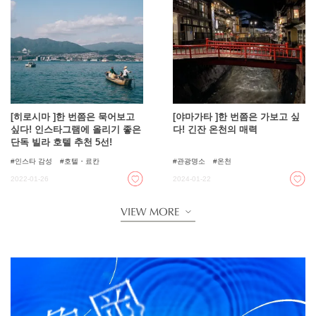
[히로시마 ]한 번쯤은 묵어보고
[야마가타 ]한 번쯤은 가보고 싶
싶다! 인스타그램에 올리기 좋은
다! 긴잔 온천의 매력
단독 빌라 호텔 추천 5선!
인스타 감성
호텔・료칸
관광명소
온천
2022-01-26
2024-01-22