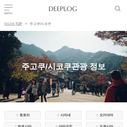
미디어 TOP
주고쿠/시코쿠
좋아요
TOP
에리어
주고쿠/시코쿠관광 정보
카테고리
한국어
USD
돗토리
시마네
오카야마
히로시마
야마구치
도쿠시마