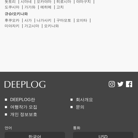
돗토리
시마네
오카야마
히로시마
야마구치
도쿠시마
가가와
에히메
고치
규슈/오키나와
후쿠오카
사가
나가사키
구마모토
오이타
미야자키
가고시마
오키나와
DEEPLOG란
회사개요
여행작가 모집
문의
개인 정보보호
언어
통화
한국어
USD