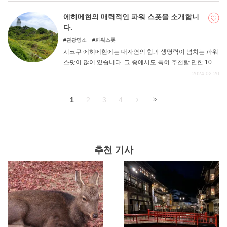
오노미치 라멘 등 많은 관광 명소가 있습니다! "언덕의 도시
""문학의 도시 ""영화의 도시 "로 유명하기 때문에 가본 적은
에히메현의 매력적인 파워 스폿을 소개합니
없어도 들어본 적이 있는 분들도 많을 것이다. 이번 기사에
다.
서는 그런 정감 넘치는 도시 오노미치의 관광 명소와 맛있
관광명소
파워스폿
는 가게 등 다양한 매력을 가득 담아 전해드리겠습니다. 앞
시코쿠 에히메현에는 대자연의 힘과 생명력이 넘치는 파워
으로 오노미치 관광을 계획하고 계신 분이나 다음 여행지
스팟이 많이 있습니다. 그 중에서도 특히 추천할 만한 10곳
를 고민하고 계신 분들에게 꼭 참고해 주셨으면 합니다!
을 소개한다.
2024-02-20
1
2
3
4
추천 기사