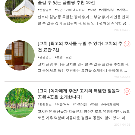
싶다. 주로 민박으로 추천하는 저렴한 숙소 9곳을 엄선하여
즐길 수 있는 글램핑 추천 10선
소개하니, 고치에 갈 때 꼭 참고해 보시기 바랍니다.
관광명소
자연・야외 액티비티
오락
커플/부부
가족여
행
우정여행
자연
아이와 함께
텐트나 침낭 등 특별한 장비 없이도 부담 없이 자연을 만끽
할 수 있는 것이 글램핑이다. 텐트 안에 펼쳐진 쾌적한 공간
에서 어른도 아이도 편안하게 지낼 수 있다. 낮에는 츄고
2024-04-22
쿠・시코쿠 지방의 대자연 속에서 마음껏 놀고, 밤에는 맛
있는 음식을 즐길 수 있는 글램핑 시설을 소개한다.
[고치 ]최고의 호사를 누릴 수 있다! 고치의 추
천 료칸 7선
관광명소
호텔・료칸
고치 관광 후에는 고치를 만끽할 수 있는 료칸을 추천한다.
그 중에서도 특히 추천하는 료칸을 소개하니 숙박에 참고
해 보시기 바랍니다.
2024-04-03
[고치 ]여자에게 추천! 고치의 특별한 정원과
공원 4곳을 소개합니다!
관광명소
커플/부부
가족여행
자연
아이와 함께
고치현은 해산물과 감귤류의 명산지로도 유명하지만, 풍요
로운 기후 덕분에 아름다운 정원과 공원이 많이 있다. 이번
에는 평소 예쁜 것, 예쁜 것을 좋아하는 여자를 위해 SNS에
2024-04-01
올리기 좋은 정원과 공원, 식물원을 엄선했다. 고치의 매력