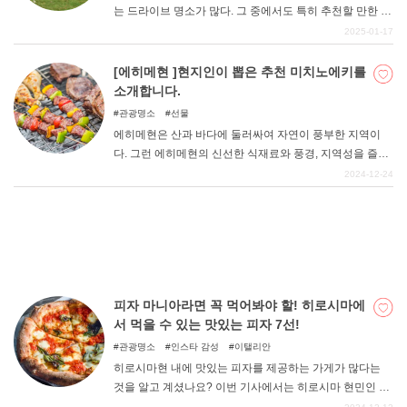
는 드라이브 명소가 많다. 그 중에서도 특히 추천할 만한 드
라이브 명소를 주변 시설 등과 함께 소개한다. 가족, 연인,
2025-01-17
혹은 혼자서도 드라이브를 즐길 수 있도록 참고해 보시기
DEEPLOG란
바랍니다.
[에히메현 ]현지인이 뽑은 추천 미치노에키를
소개합니다.
개인 정보보호
관광명소
선물
문의
에히메현은 산과 바다에 둘러싸여 자연이 풍부한 지역이
회사개요
다. 그런 에히메현의 신선한 식재료와 풍경, 지역성을 즐길
수 있는 현지인이 추천하는 미치노에키를 소개합니다. 에
2024-12-24
여행작가 모집
히메현에 오시면 꼭 휴게소에서 '에히메현다움'을 만끽해
보시기 바랍니다.
피자 마니아라면 꼭 먹어봐야 할! 히로시마에
서 먹을 수 있는 맛있는 피자 7선!
관광명소
인스타 감성
이탤리안
히로시마현 내에 맛있는 피자를 제공하는 가게가 많다는
것을 알고 계셨나요? 이번 기사에서는 히로시마 현민인 필
자가 정말 추천하고 싶은, 맛있는 피자를 즐길 수 있는 가게