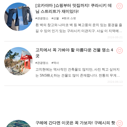
명소를 소개합니다.
[오카야마 ]쇼핑부터 맛집까지! 쿠라시키 데
님 스트리트가 재미있다!
관광명소
선물
희귀 스팟
흰 벽의 창고와 나마코 벽 등 복고풍의 운치 있는 풍경을 즐
길 수 있어 인기 있는 구라시키 미관지구. 사실 이 지역에
데님 사랑이 넘치는 "쿠라시키 데님 스트리트 "라는 재미있
2024-06-21
는 명소가 있다는 것을 알고 계셨나요? 이번에는 구라시키
시에 가면 꼭 들러야 할 구라시키 데님 스트리트의 매력을
고치에서 꼭 가봐야 할 아름다운 건물 명소 4
소개합니다.
곳
관광명소
역사
고치현에는 역사적인 건축물도 많지만, 사진 찍고 싶어지
는 SNS映え하는 건물도 많이 존재합니다. 전통의 무게감
이 느껴지는 옛 건축물에서 조금 벗어나 스타일리시하고
2024-06-13
기분 전환이 되는 세련된 명소를 둘러보는 것도 좋은 휴가
가 될 수 있다. 고치현의 건축물이라고 하면 쿠마 켄고(隈研
吾)의 쿠마마치마치(梼原町)에 있는 6개의 건축물이 유명
하다. 초록빛이 가득한 땅에 자연스럽게 녹아든 쿠마모토
초의 아름다운 건축물을 비롯해 SNS에서도 화제가 되고
있는 건물 디자인을 즐길 수 있는 명소 4곳을 엄선해 소개
구레에 간다면 이곳은 꼭 가보자! 구레시의 핫
합니다.