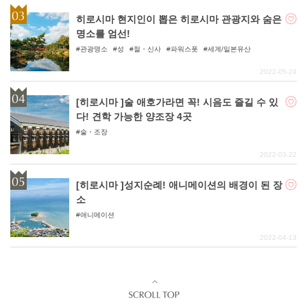
히로시마 현지인이 뽑은 히로시마 관광지와 숨은
명소를 엄선!
관광명소
성
절・신사
파워스폿
세계/일본유산
2022-05-24
[히로시마 ]술 애호가라면 꼭! 시음도 즐길 수 있
다! 견학 가능한 양조장 4곳
술・조장
2022-03-22
[히로시마 ]성지순례! 애니메이션의 배경이 된 장
소
애니메이션
2022-04-13