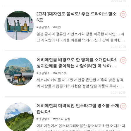
만화의 세계관을 즐길 수 있는 곳 등 남녀노소 누구나 즐길
2024-11-01
수 있는 명소가 곳곳에 있다! 이번에는 그런 "사구뿐만이 아
니다! "돗토리의 매력을 엄선하여 소개합니다! 다음 여행 계
[고치 ]대자연도 음식도! 추천 드라이브 명소
획을 세울 때 꼭 참고해 보시기 바랍니다.
6곳
관광명소
자연
일본 굴지의 청류인 시만토가와 강을 비롯한 대자연, 그리
고 가다랑어 타타키를 비롯한 먹거리. 산과 강이 즐비한 고
치현은 매력 넘치는 명소가 많아 드라이브를 즐기기에도
2024-10-21
추천할 만한 현이다. 이번에는 그런 고치현의 추천 드라이
브 명소를 소개합니다.
에히메현을 배경으로 한 영화를 소개합니다!
성지순례를 좋아하는 사람이라면 꼭 봐야 할
영화
관광명소
파워스폿
세토나이카이를 끼고 있어 연중 온난한 기후와 밝은 성격
의 사람들이 많은 에히메현은 정말 많은 작품의 무대가 되
고 있다. 시코쿠 중에서도 많은 사람들이 찾는 에히메현. 여
2024-10-04
기서는 에히메현을 무대로 한 작품을 소개합니다.
에히메현의 매력적인 인스타그램 명소를 소개
합니다!
관광명소
인스타 감성
에히메현에서 인스타그래머블한 장소라고 하면 어디가 떠