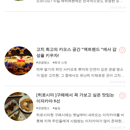
오르나요? 사실 에히메현에는 전국적으로도 유명한 포토
제닉한 사진을 찍을 수 있는 명소가 많이 있다. 이번에는 그
2024-09-19
중에서도 엄선된 13곳을 소개합니다.
고치 최고의 카오스 공간 "액트랜드 "에서 감
성을 키우자!
관광명소
희귀 스팟
막부 말기의 위인 사카모토 류마와 인연이 깊은 관광 명소
가 많은 고치현. 그 중에서도 유난히 이채로운 곳이 고치현
고난시에 있는 창조광장 "액트랜드 "이다. 이번에는 무엇이
2024-08-30
든 있는 카오스 스폿, 액트랜드의 매력을 가감 없이 소개합
니다!
[히로시마 ]구레에서 꼭 가보고 싶은 맛있는
이자카야 9선
관광명소
술집
히로시마현 구레시에는 옛날부터 내려오는 이자카야를 비
롯해 지역 주민들에게 사랑받는 이자카야가 많이 존재한
다. 이번 기사에서는 구레시에 거주 경험이 있는 필자가 정
2024-08-23