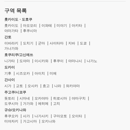
구역 목록
홋카이도・도호쿠
홋카이도
아오모리
이와테
미야기
아키타
야마가타
후쿠시마
간토
이바라키
도치기
군마
사이타마
지바
도쿄
가나가와
호쿠리쿠/고신에쓰
니가타
도야마
이시카와
후쿠이
야마나시
나가노
도카이
기후
시즈오카
아이치
미에
간사이
시가
교토
오사카
효고
나라
와카야마
주고쿠/시코쿠
돗토리
시마네
오카야마
히로시마
야마구치
도쿠시마
가가와
에히메
고치
규슈/오키나와
후쿠오카
사가
나가사키
구마모토
오이타
미야자키
가고시마
오키나와