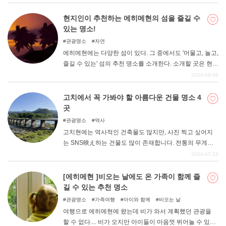
말 추천하고 싶은 이자카야 9곳을 가감 없이 소개하니 꼭
참고해 보시기 바란다.
현지인이 추천하는 에히메현의 섬을 즐길 수
있는 명소!
관광명소
자연
에히메현에는 다양한 섬이 있다. 그 중에서도 '머물고, 놀고,
즐길 수 있는' 섬의 추천 명소를 소개한다. 소개할 곳은 현
외곽에서도 비교적 쉽게 갈 수 있는 시마나미 해협으로 이
2024-08-06
어진 섬과 마쓰야마 시내의 섬입니다.
고치에서 꼭 가봐야 할 아름다운 건물 명소 4
곳
관광명소
역사
고치현에는 역사적인 건축물도 많지만, 사진 찍고 싶어지
는 SNS映え하는 건물도 많이 존재합니다. 전통의 무게감
이 느껴지는 옛 건축물에서 조금 벗어나 스타일리시하고
2024-07-22
기분 전환이 되는 세련된 명소를 둘러보는 것도 좋은 휴가
가 될 수 있다. 고치현의 건축물이라고 하면 쿠마 켄고(隈研
[에히메현 ]비오는 날에도 온 가족이 함께 즐
吾)의 쿠마마치마치(梼原町)에 있는 6개의 건축물이 유명
길 수 있는 추천 명소
하다. 초록빛이 가득한 땅에 자연스럽게 녹아든 쿠마모토
관광명소
가족여행
아이와 함께
비오는 날
초의 아름다운 건축물을 비롯해 SNS에서도 화제가 되고
여행으로 에히메현에 왔는데 비가 와서 계획했던 관광을
있는 건물 디자인을 즐길 수 있는 명소 4곳을 엄선해 소개
할 수 없다.... 비가 오지만 아이들이 마음껏 뛰어놀 수 있도