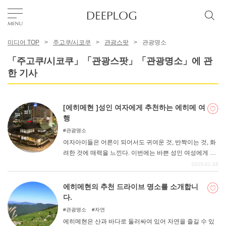
미디어 TOP
주고쿠/시코쿠
관광스팟
관광명소
좋아요
「주고쿠/시코쿠」「관광스팟」「관광명소」에 관
한 기사
TOP
[에히메현 ]성인 여자에게 추천하는 에히메 여
에리어
행
관광명소
여자아이들은 어른이 되어서도 귀여운 것, 반짝이는 것, 화
카테고리
려한 것에 매력을 느낀다. 이번에는 바쁜 성인 여성에게 추
천하는 에히메 여행을 소개합니다. 이 글을 참고해 일상의
2025-01-28
피로를 풀어보는 것도 좋을 것 같다.
한국어
에히메현의 추천 드라이브 명소를 소개합니
USD
다.
관광명소
자연
에히메현은 산과 바다로 둘러싸여 있어 자연을 즐길 수 있