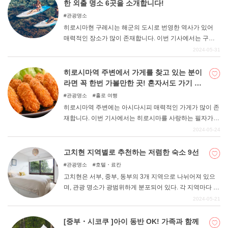
한 외출 명소 6곳을 소개합니다!
관광명소
히로시마현 구레시는 해군의 도시로 번영한 역사가 있어
매력적인 장소가 많이 존재합니다. 이번 기사에서는 구레
시에 거주한 경험이 있는 필자가 정말 추천하고 싶은 구레
2024-05-31
시의 명소를 소개하니, 구레시 관광을 계획하고 있는 분들
은 꼭 참고해 보시기 바랍니다.
히로시마역 주변에서 가게를 찾고 있는 분이
라면 꼭 한번 가볼만한 곳! 혼자서도 가기 편
한 가게 7곳
관광명소
홀로 여행
히로시마역 주변에는 아시다시피 매력적인 가게가 많이 존
재합니다. 이번 기사에서는 히로시마를 사랑하는 필자가
히로시마역 주변의 가게 중 혼자서도 가기 쉬운 추천 가게
2024-05-24
를 엄선해 보았으니 꼭 참고해 보시기 바랍니다.
고치현 지역별로 추천하는 저렴한 숙소 9선
관광명소
호텔・료칸
고치현은 서부, 중부, 동부의 3개 지역으로 나뉘어져 있으
며, 관광 명소가 광범위하게 분포되어 있다. 각 지역마다 특
색이 있기 때문에 숙소를 찾는데 어려움을 겪는 분들도 많
2024-05-21
을 것입니다. 여기서는 숙박비는 부담스럽지만 고치의 특
색을 살린 저렴한 숙소를 찾고 있는 분들에게 꼭 추천하고
[중부・시코쿠 ]아이 동반 OK! 가족과 함께