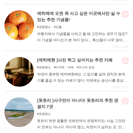
2024-12-12
를 엄선하여 소개하니, 지금 당장 맛있는 피자를 먹고 싶다!
라고 생각하시는 분은 꼭 참고해 보시기 바랍니다.
에히메에 오면 꼭 사고 싶은 이곳에서만 살 수
있는 추천 기념품!
관광명소
선물
여행지에서 기념품을 사려고 할 때 고민하는 경우가 많죠?
이 기념품 어디선가 본 적이 있다..., 특산품이 너무 많아서
어떤 것을 사야 할지 모르겠다... 그런 분들을 위해 에히메
2024-12-06
현민이라도 선물로 받으면 기뻐하는 유명한 기념품을 소개
합니다. 기념품 선택에 꼭 참고해 보시기 바랍니다.
[에히메현 ]사진 찍고 싶어지는 추천 카페
관광명소
디저트・카페
인스타 감성
자연이 풍부한 에히메현에는 그 입지를 살려 경치와 분위
기를 즐길 수 있는 카페가 많다. 이번에는 송산시를 중심으
로 동예, 중예, 남예 지역의 추천 카페를 소개한다. 이 글을
2024-11-12
참고하여 카페 투어를 즐겨보시기 바랍니다.
[돗토리 ]사구만이 아니다! 돗토리의 추천 관
광지 7곳
관광명소
돗토리 하면 광활한 모래언덕이 유명하지만, 사실 그것만
이 전부는 아니다. 역사적 명소, 자연미가 넘치는 곳, 인기