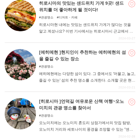
을 듬뿍 담은 녹색이 가득한 4곳의 명소에서는 카페와 레스
히로시마의 맛있는 샌드위치 가게 9곳! 샌드
토랑도 즐길 수 있다. 고치현 내뿐만 아니라 현외에서도 많
위치를 더 좋아하게 될 것이다!
은 관광객이 방문하는 유명한 "모네의 정원 "과 "고치현립
관광명소
디저트・카페
목장식물원 "외에도 음악 이벤트를 간편하게 즐길 수 있는
히로시마현 내에는 맛있는 샌드위치 가게가 많다는 것을
"시만토 삼림공원 "과 귤 농가가 정원을 만든 "잉글리시 가
알고 계셨나요? 이번 기사에서는 히로시마시 근교에서 맛
든 하우스 "등 조금 색다르고 재미있는 시도를 하고 있는 공
있는 샌드위치를 먹을 수 있는 맛집부터 숨은 맛집까지 알
2024-03-27
원과 정원 2곳을 소개합니다. 소개합니다.
려드릴 테니 샌드위치를 더욱더 좋아하게 될 것이다.
[에히메현 ]현지인이 추천하는 에히메현의 섬
을 즐길 수 있는 장소
관광명소
에히메현에는 다양한 섬이 있다. 그 중에서도 '머물고, 놀고,
즐길 수 있는' 섬의 추천 명소를 소개한다. 소개할 곳은 현
외곽에서도 비교적 쉽게 갈 수 있는 시마나미 해협으로 이
2024-03-21
어진 섬과 마쓰야마 시내의 섬입니다.
[히로시마 ]언덕길 여유로운 산책 여행~오노
미치의 관광 명소를 찾아서
관광명소
오노미치에는 오노미치 혼도리 상점가에서의 맛집 탐방,
오노미치 거리와 세토나이의 풍경을 조망할 수 있는 "센코
지 공원 ", 언덕길 산책, 역사적인 사찰과 영화 촬영지 탐방,
2024-02-28