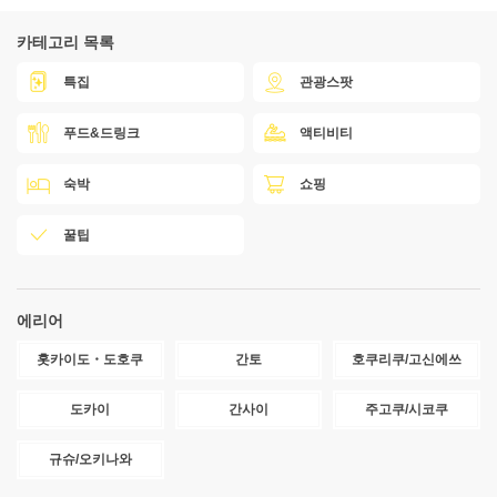
카테고리 목록
특집
관광스팟
푸드&드링크
액티비티
숙박
쇼핑
꿀팁
에리어
홋카이도・도호쿠
간토
호쿠리쿠/고신에쓰
도카이
간사이
주고쿠/시코쿠
규슈/오키나와