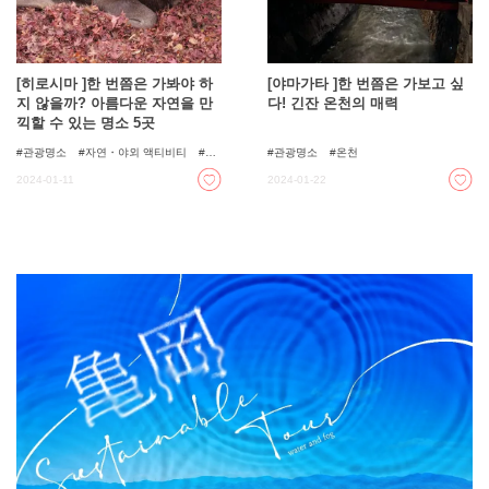
[히로시마 ]한 번쯤은 가봐야 하
[야마가타 ]한 번쯤은 가보고 싶
지 않을까? 아름다운 자연을 만
다! 긴잔 온천의 매력
끽할 수 있는 명소 5곳
관광명소
자연・야외 액티비티
단
관광명소
온천
풍
절경 스팟
자연
2024-01-11
2024-01-22