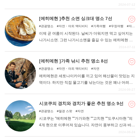
합니다.
록 몸을 움직여주고 싶다! 등의 고민이 있으신가요? 에히메
2024-07-12
현에는 악천후에도 실내에서 놀 수 있는 장소가 많이 있다.
이번에는 추천 "비오는 날에도 아이와 함께 즐길 수 있는 에
[에히메현 ]추천 소면 싱크대 명소 7선
히메현의 명소 "를 소개합니다.
관광명소
자연・야외 액티비티
가족여행
우정여행
자
연
아이와 함께
이제 곧 여름이 시작된다. 날씨가 더워지면 먹고 싶어지는
나가시소면. 그런 나가시소멘을 즐길 수 있는 에히메현 내
의 명소를 정리했습니다. 마쓰야마 시내에서 접근하기 쉬
2024-07-11
운 곳, 소면 싱크대 외에 낚시터를 즐길 수 있는 곳도 있다.
이 글을 참고하여 가족과 함께 방문해보시기 바랍니다.
[에히메현 ]가족 낚시 추천 명소 8선
관광명소
자연・야외 액티비티
자연
에히메현은 세토나이카이를 끼고 있어 해산물이 맛있는 지
역이다. 하지만 직접 물고기를 낚는다는 것은 꽤나 어려운
일이다. 아이와 함께 낚시를 해보고 싶은데, 해본 적이 없어
2024-06-27
서 무엇부터 준비해야 할지, 어디로 가면 낚시를 할 수 있는
지 모르겠고......... 그런 분들은 이 글을 참고해 보시기 바랍
시코쿠의 경치와 경치가 좋은 추천 명소 9선
니다. 에히메현 내에서 추천하는 가족 낚시 명소 8곳을 소
관광명소
절경 스팟
자연
개합니다.
시코쿠는 "에히메현 ""가가와현 ""고치현 ""도쿠시마현 "의
4개 현으로 이루어져 있습니다. 자연이 풍부하고 산과 바다
로 둘러싸여 있어 절경과 경치가 좋은 곳이 많다. 이번에는
2024-06-24
시코쿠에서 경치나 풍경을 즐기고 싶은 분들에게 추천하는