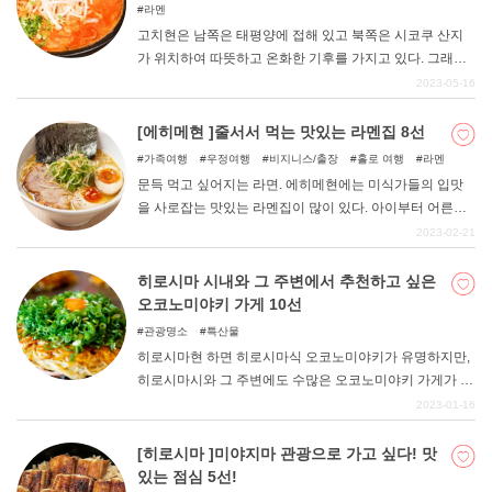
라멘
고치현은 남쪽은 태평양에 접해 있고 북쪽은 시코쿠 산지
가 위치하여 따뜻하고 온화한 기후를 가지고 있다. 그래서
식재료가 풍부하고, 가다랑어 타타키와 고치현의 특산 닭
2023-05-16
'토사 지로' 등이 유명해 미식가들의 현으로 주목받고 있다.
그리고 그 식재료를 육수로 하여 현지인들에게 사랑받고
[에히메현 ]줄서서 먹는 맛있는 라멘집 8선
있는 향토 음식 중 하나가 바로 라멘이다. 이번 기사에서는
가족여행
우정여행
비지니스/출장
홀로 여행
라멘
현지인들이 사랑하는 추천 라멘집을 엄선하여 소개합니다.
문득 먹고 싶어지는 라면. 에히메현에는 미식가들의 입맛
을 사로잡는 맛있는 라멘집이 많이 있다. 아이부터 어른까
지 남녀노소 누구나 즐길 수 있는 현지 인기 맛집을 소개한
2023-02-21
다. 에히메현을 여행할 때 잠시 들러보고 싶은 매력이 가득
한 가게들을 소개합니다. 에히메현의 라멘집도 여행 계획
히로시마 시내와 그 주변에서 추천하고 싶은
에 꼭 포함시켜 보시기 바랍니다.
오코노미야키 가게 10선
관광명소
특산물
히로시마현 하면 히로시마식 오코노미야키가 유명하지만,
히로시마시와 그 주변에도 수많은 오코노미야키 가게가 있
다. 이번 기사에서는 히로시마 현민이자 히로시마를 사랑
2023-01-16
하는 필자가 그 중에서도 특히 마음에 드는 가게를 엄선해
보았으니, 꼭 참고해 보시기 바랍니다.
[히로시마 ]미야지마 관광으로 가고 싶다! 맛
있는 점심 5선!