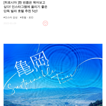
[히로시마 ]한 번쯤은 묵어보고
싶다! 인스타그램에 올리기 좋은
단독 빌라 호텔 추천 5선!
인스타 감성
호텔・료칸
2022-01-26