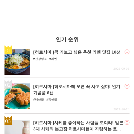
인기 순위
[히로시마 ]꼭 가보고 싶은 추천 라멘 맛집 10선
관광명소
라멘
2023-09-08
[히로시마 ]히로시마에 오면 꼭 사고 싶다! 인기
기념품 6선
해산물
특산물
2022-10-24
[히로시마 ]사케를 좋아하는 사람들 모여라! 일본
3대 사케의 본고장 히로시마현이 자랑하는 토종