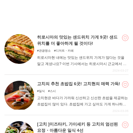
를 엄선해 보았으니 꼭 참고해 보시기 바랍니다.
히로시마의 맛있는 샌드위치 가게 9곳! 샌드
위치를 더 좋아하게 될 것이다!
관광명소
디저트・카페
히로시마현 내에는 맛있는 샌드위치 가게가 많다는 것을
알고 계셨나요? 이번 기사에서는 히로시마시 근교에서 맛
있는 샌드위치를 먹을 수 있는 맛집부터 숨은 맛집까지 알
2024-03-27
려드릴 테니 샌드위치를 더욱더 좋아하게 될 것이다.
고치의 추천 초밥집 6곳! 고치현의 매력 가득!
일식
스시
고치현은 바다가 가까워 신선하고 신선한 초밥을 제공하는
초밥집이 많이 있다. 초밥집에 가고 싶어도 가게 하나하나
마다 매력적인 특징이 있기 때문에 초밥집을 찾을 때 너무
2024-03-06
많아서 고민하는 사람이 많을 것이다. 여기서는 코스가 좋
은 가게, 점심에 추천하는 가게, 조금 고급스러운 가게 등
[고치 ]미즈타키, 가이세키 등 고치의 엄선된
다양한 변주를 통해 고치의 매력을 느낄 수 있는 스시집을
요정・아름다운 일식 4선