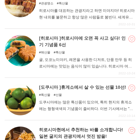
관광명소
특산물
히로시마를 대표하는 관광지라고 하면 미야지마! 히로시마
현 내외를 불문하고 항상 많은 사람들로 붐빈다. 세계유산
인 이쓰쿠시마 신사를 참배하고, 미야지마 수족관에서 물
2022-10-31
고기들에게 힐링을 받고, 섬 곳곳에 있는 사슴과 놀 수 있어
하루 종일 있어도 지루할 틈 없이 즐길 수 있어 히로시마 관
[히로시마 ]히로시마에 오면 꼭 사고 싶다! 인
광지로도 1, 2위를 다투는 인기 관광지입니다. 그런 미야지
기 기념품 6선
마에서 점심을 찾고 계신 분들도 많을 것 같습니다. 이번에
해산물
특산물
는 미야지마에서 추천할 만한 맛있는 점심을 소개합니다.
굴, 오코노미야키, 레몬을 사용한 디저트, 단풍 만두 등 히
로시마에는 맛있는 음식이 많이 있습니다. 히로시마 여행
을 마치고 돌아간 후에도 히로시마 명물이 그리워지는 사
2022-10-24
람도 있을 것이다. 이번에는 히로시마를 떠난 후에도 여운
을 남길 수 있는 기념품 6가지를 소개합니다. 가족이나 친
[도쿠시마 ]휴게소에서 살 수 있는 선물 10선!
구에게 선물하거나 자신을 위한 선물로 추천합니다.
특산물
선물
도쿠시마에는 많은 특산품이 있으며, 특히 현지의 휴게소
에는 형형색색의 기념품이 즐비하다. 이번 기사에서는 "미
묘한 기념품은 피하고, 만족할 만한 기념품을 사서 돌아가
2022-10-14
고 싶은 "분들을 위해 '허접하지 않은' 도쿠시마의 기념품을
소개합니다. 모든 기념품은 가격이 저렴하고, 오래 보관할
히로시마현에서 추천하는 바를 소개합니다!
수 있으며, 여러 사람에게 선물하기 좋은 것을 선택했으니
일본 굴지의 관광지에서 멋진 밤을!