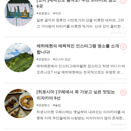
[고치 ]대자연도 음식도! 추천 드라이브 명소
6곳
관광명소
자연
일본 굴지의 청류인 시만토가와 강을 비롯한 대자연, 그리
고 가다랑어 타타키를 비롯한 먹거리. 산과 강이 즐비한 고
치현은 매력 넘치는 명소가 많아 드라이브를 즐기기에도
2024-10-21
추천할 만한 현이다. 이번에는 그런 고치현의 추천 드라이
브 명소를 소개합니다.
에히메현의 매력적인 인스타그램 명소를 소개
합니다!
관광명소
인스타 감성
에히메현에서 인스타그래머블한 장소라고 하면 어디가 떠
오르나요? 사실 에히메현에는 전국적으로도 유명한 포토
제닉한 사진을 찍을 수 있는 명소가 많이 있다. 이번에는 그
2024-09-19
중에서도 엄선된 13곳을 소개합니다.
[히로시마 ]구레에서 꼭 가보고 싶은 맛있는
이자카야 9선
관광명소
술집
히로시마현 구레시에는 옛날부터 내려오는 이자카야를 비
롯해 지역 주민들에게 사랑받는 이자카야가 많이 존재한
다. 이번 기사에서는 구레시에 거주 경험이 있는 필자가 정
2024-08-23
말 추천하고 싶은 이자카야 9곳을 가감 없이 소개하니 꼭