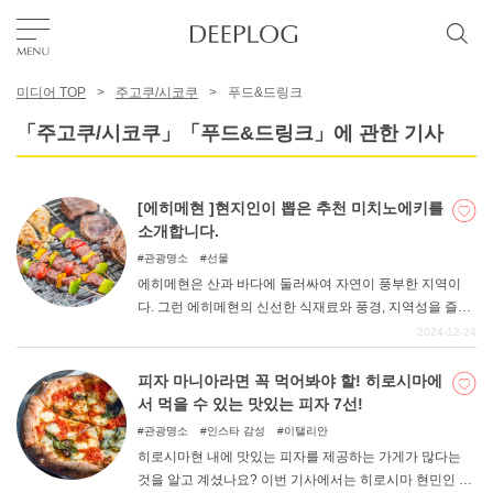
미디어 TOP
주고쿠/시코쿠
푸드&드링크
좋아요
「주고쿠/시코쿠」「푸드&드링크」에 관한 기사
TOP
[에히메현 ]현지인이 뽑은 추천 미치노에키를
소개합니다.
에리어
관광명소
선물
에히메현은 산과 바다에 둘러싸여 자연이 풍부한 지역이
다. 그런 에히메현의 신선한 식재료와 풍경, 지역성을 즐길
카테고리
수 있는 현지인이 추천하는 미치노에키를 소개합니다. 에
2024-12-24
히메현에 오시면 꼭 휴게소에서 '에히메현다움'을 만끽해
보시기 바랍니다.
피자 마니아라면 꼭 먹어봐야 할! 히로시마에
한국어
서 먹을 수 있는 맛있는 피자 7선!
USD
관광명소
인스타 감성
이탤리안
히로시마현 내에 맛있는 피자를 제공하는 가게가 많다는
것을 알고 계셨나요? 이번 기사에서는 히로시마 현민인 필