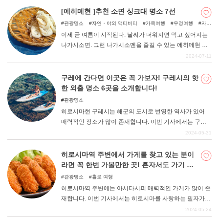
참고해 보시기 바란다.
[에히메현 ]추천 소면 싱크대 명소 7선
관광명소
자연・야외 액티비티
가족여행
우정여행
자
연
아이와 함께
이제 곧 여름이 시작된다. 날씨가 더워지면 먹고 싶어지는
나가시소면. 그런 나가시소멘을 즐길 수 있는 에히메현 내
의 명소를 정리했습니다. 마쓰야마 시내에서 접근하기 쉬
2024-07-11
운 곳, 소면 싱크대 외에 낚시터를 즐길 수 있는 곳도 있다.
이 글을 참고하여 가족과 함께 방문해보시기 바랍니다.
구레에 간다면 이곳은 꼭 가보자! 구레시의 핫
한 외출 명소 6곳을 소개합니다!
관광명소
히로시마현 구레시는 해군의 도시로 번영한 역사가 있어
매력적인 장소가 많이 존재합니다. 이번 기사에서는 구레
시에 거주한 경험이 있는 필자가 정말 추천하고 싶은 구레
2024-05-31
시의 명소를 소개하니, 구레시 관광을 계획하고 있는 분들
은 꼭 참고해 보시기 바랍니다.
히로시마역 주변에서 가게를 찾고 있는 분이
라면 꼭 한번 가볼만한 곳! 혼자서도 가기 편
한 가게 7곳
관광명소
홀로 여행
히로시마역 주변에는 아시다시피 매력적인 가게가 많이 존
재합니다. 이번 기사에서는 히로시마를 사랑하는 필자가
히로시마역 주변의 가게 중 혼자서도 가기 쉬운 추천 가게
2024-05-24