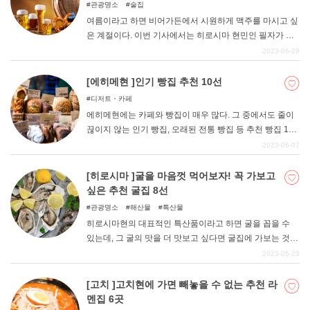
관광명소
술집
여름이라고 하면 비어가든에서 시원하게 맥주를 마시고 싶
은 계절이다. 이번 기사에서는 히로시마 현민인 필자가 여
름에 꼭 가보고 싶은 추천 비어가든을 엄선해 보았으니, 꼭
2023-06-29
참고하여 비어가든에서 건배하자.
[에히메현 ]인기 빵집 추천 10선
디저트・카페
에히메현에는 카페와 빵집이 매우 많다. 그 중에서도 줄이
끊이지 않는 인기 빵집, 오래된 전통 빵집 등 추천 빵집 10
곳을 소개합니다. 에히메현 내에서 빵집을 찾을 때 이 기사
2023-06-07
를 참고해 보시기 바랍니다.
[히로시마 ]굴을 마음껏 먹어보자! 꼭 가보고
싶은 추천 굴집 8선
관광명소
해산물
특산물
히로시마현의 대표적인 특산품이라고 하면 굴을 꼽을 수
있는데, 그 굴의 맛을 더 맛보고 싶다면 굴집에 가보는 것이
좋다. 이번에는 굴집 중에서도 꼭 가보고 싶은 추천 장소를
2023-05-23
엄선해 보았으니 꼭 참고해 보시기 바랍니다.
[고치 ]고치현에 가면 빼놓을 수 없는 추천 라
멘집 6곳