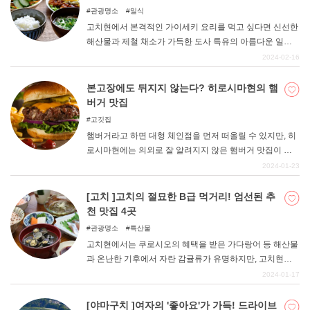
엄선하여 소개합니다. 고치에 간다면 우선 초밥부터! 꼭
관광명소
일식
마음에 드는 초밥집을 찾아 방문해보시기 바랍니다.
고치현에서 본격적인 가이세키 요리를 먹고 싶다면 신선한
해산물과 제철 채소가 가득한 도사 특유의 아름다운 일식
을 즐길 수 있는 가게가 많이 있습니다. 정통 가이세키 요리
2024-02-16
라고 하면 고가의 이미지가 있지만, 여기서는 가능한 한 저
렴하면서도 정말 맛있는 요리를 맛볼 수 있는 가게 4곳을
본고장에도 뒤지지 않는다? 히로시마현의 햄
엄선했다. 맛뿐만 아니라 보기에도 아름다운 요리를 내놓
버거 맛집
는 멋진 요정 3곳은 아름다운 요리와 조용히 마주하고 있으
고깃집
면 마음이 차분히 가라앉고 편안해지는 곳들이다. 사카모
햄버거라고 하면 대형 체인점을 먼저 떠올릴 수 있지만, 히
토 류마가 먹지 못했다고 전해지는 샤모의 명점도 함께 소
로시마현에는 의외로 잘 알려지지 않은 햄버거 맛집이 많
개하면서 일식 요리를 맛볼 수 있는 가게를 소개합니다.
이 있다. 그래서 이번에는 본고장 미국인들도 인정하는 햄
2024-01-23
버거 맛집을 엄선해 보았으니 꼭 참고해 보시기 바랍니다.
[고치 ]고치의 절묘한 B급 먹거리! 엄선된 추
천 맛집 4곳
관광명소
특산물
고치현에서는 쿠로시오의 혜택을 받은 가다랑어 등 해산물
과 온난한 기후에서 자란 감귤류가 유명하지만, 고치현에
서만 맛볼 수 있는 B급 음식이나 향토 음식에도 현지의 식
2024-01-17
재료를 살린 훌륭한 요리가 많이 있습니다. 저렴한 가격으
로 간편하게 먹을 수 있는 B급 음식 중에서도 현지인과 관
[야마구치 ]여자의 '좋아요'가 가득! 드라이브