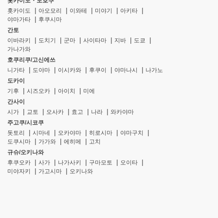
홋카이도・도호쿠
홋카이도
아오모리
이와테
미야기
아키타
야마가타
후쿠시마
간토
이바라키
도치기
군마
사이타마
지바
도쿄
가나가와
호쿠리쿠/고신에쓰
니가타
도야마
이시카와
후쿠이
야마나시
나가노
도카이
기후
시즈오카
아이치
미에
간사이
시가
교토
오사카
효고
나라
와카야마
주고쿠/시코쿠
돗토리
시마네
오카야마
히로시마
야마구치
도쿠시마
가가와
에히메
고치
규슈/오키나와
후쿠오카
사가
나가사키
구마모토
오이타
미야자키
가고시마
오키나와