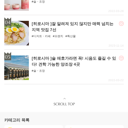
사케를 소개합니다!
술・조장
2022-03-28
[히로시마 ]잘 알려져 있지 않지만 매력 넘치는
지역 맛집 7선
디저트・카페
프랜치
특산물
2023-11-14
[히로시마 ]술 애호가라면 꼭! 시음도 즐길 수 있
다! 견학 가능한 양조장 4곳
술・조장
2022-03-22
카테고리 목록