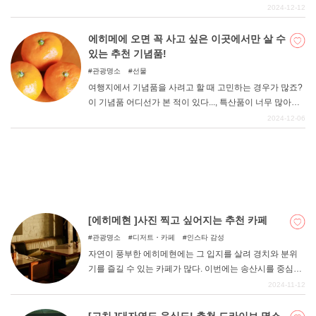
자가 정말 추천하고 싶은, 맛있는 피자를 즐길 수 있는 가게
2024-12-12
를 엄선하여 소개하니, 지금 당장 맛있는 피자를 먹고 싶다!
라고 생각하시는 분은 꼭 참고해 보시기 바랍니다.
에히메에 오면 꼭 사고 싶은 이곳에서만 살 수
DEEPLOG란
있는 추천 기념품!
개인 정보보호
관광명소
선물
여행지에서 기념품을 사려고 할 때 고민하는 경우가 많죠?
문의
이 기념품 어디선가 본 적이 있다..., 특산품이 너무 많아서
회사개요
어떤 것을 사야 할지 모르겠다... 그런 분들을 위해 에히메
2024-12-06
현민이라도 선물로 받으면 기뻐하는 유명한 기념품을 소개
여행작가 모집
합니다. 기념품 선택에 꼭 참고해 보시기 바랍니다.
[에히메현 ]사진 찍고 싶어지는 추천 카페
관광명소
디저트・카페
인스타 감성
자연이 풍부한 에히메현에는 그 입지를 살려 경치와 분위
기를 즐길 수 있는 카페가 많다. 이번에는 송산시를 중심으
로 동예, 중예, 남예 지역의 추천 카페를 소개한다. 이 글을
2024-11-12
참고하여 카페 투어를 즐겨보시기 바랍니다.