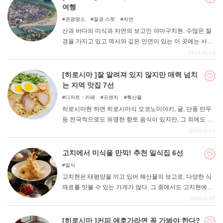
광객에게 사랑받으며 오랫동안 사랑받고 있는 가게 4곳을
여행
엄선하여 소개합니다. SNS에서도 어딘가에 여행을 가면
관광명소
절경 스팟
자연
맛있는 음식 사진이 올라오는데, 이번에 소개할 가게도
산과 바다의 미식과 자연의 보고인 야마구치현. 수많은 절
SNS에서 화제가 되고 있는 가게들입니다. 가끔은 토사 특
경을 가지고 있고 역사와 깊은 인연이 있는 이 곳에는 사실
유의 B급 음식을 먹어치우는 계획을 세워보는 것도 좋을 것
SNS에서 사진 찍기 좋은 포토제닉한 장소가 많이 있다. 이
2024-01-15
같다.
번 기사에서는 여자라면 누구나 좋아할 만한 귀여운 장소,
화려한 장소 등 여자 여행에 딱 맞는 장소를 소개합니다. 야
[히로시마 ]잘 알려져 있지 않지만 매력 넘치
마구치 관광에 꼭 참고해 보세요!
는 지역 맛집 7선
디저트・카페
프랜치
특산물
히로시마현 하면 히로시마식 오코노미야키, 굴, 단풍 만두
등 전국적으로도 유명한 향토 음식이 있지만, 그 외에도 잘
알려지지 않았지만 매우 맛있는 히로시마 음식이 많이 존
2023-11-17
재합니다. 그래서 이번에는 지역 주민들은 알고 있지만 전
국적으로는 잘 알려지지 않은 히로시마의 향토 음식에 주
고치에서 미식을 만끽! 추천 일식집 6선
목하고, 그것을 취급하는 가게를 엄선해 보았다.
일식
고치현은 태평양을 끼고 있어 해산물의 보고로, 다양한 식
재료를 맛볼 수 있는 가게가 많다. 그 중에서도 고치현에서
먹을 수 있는 일식은 가쓰오타타키, 장어 등이 유명하다. 또
2023-11-07
한, 우쓰보 요리, 고치현 특유의 향토 요리 등 지금까지 먹
어보지 못한 희귀한 식재료를 활용한 요리가 있는 것도 일
[히로시마 ]커피 애호가라면 꼭 가봐야 한다?