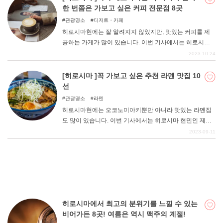
식의 매력이다. 여기서는 수많은 가게 중에서 고치현에서
한 번쯤은 가보고 싶은 커피 전문점 8곳
만 맛볼 수 있는 일식집을 엄선하여 소개합니다.
관광명소
디저트・카페
히로시마현에는 잘 알려지지 않았지만, 맛있는 커피를 제
공하는 가게가 많이 있습니다. 이번 기사에서는 히로시마
현민인 필자가 추천하는 한 번쯤 가보고 싶은 커피 전문점
2023-10-24
을 엄선하여 소개하니 커피를 좋아하는 분들은 꼭 참고해
보시기 바랍니다.
[히로시마 ]꼭 가보고 싶은 추천 라멘 맛집 10
선
관광명소
라멘
히로시마현에는 오코노미야키뿐만 아니라 맛있는 라멘집
도 많이 있습니다. 이번 기사에서는 히로시마 현민인 제가
정말 추천하고 싶은 라멘 가게를 소개하니 꼭 참고해 보시
2023-09-11
기 바랍니다.
히로시마에서 최고의 분위기를 느낄 수 있는
비어가든 8곳! 여름은 역시 맥주의 계절!