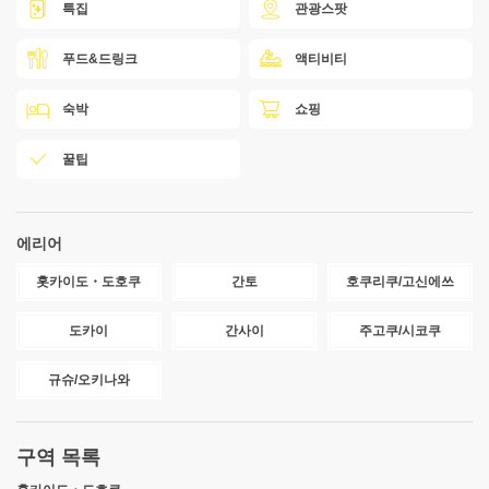
특집
관광스팟
푸드&드링크
액티비티
숙박
쇼핑
꿀팁
에리어
홋카이도・도호쿠
간토
호쿠리쿠/고신에쓰
도카이
간사이
주고쿠/시코쿠
규슈/오키나와
구역 목록