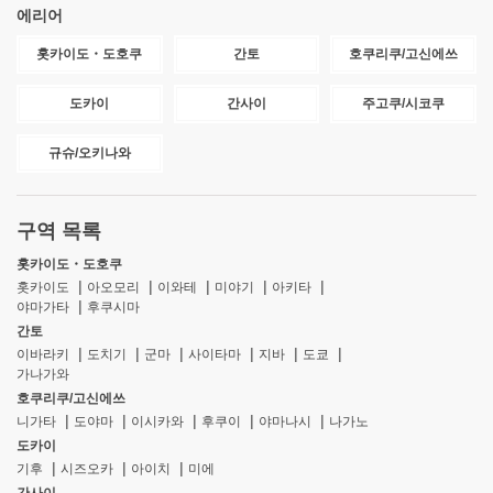
에리어
홋카이도・도호쿠
간토
호쿠리쿠/고신에쓰
도카이
간사이
주고쿠/시코쿠
규슈/오키나와
구역 목록
홋카이도・도호쿠
홋카이도
아오모리
이와테
미야기
아키타
야마가타
후쿠시마
간토
이바라키
도치기
군마
사이타마
지바
도쿄
가나가와
호쿠리쿠/고신에쓰
니가타
도야마
이시카와
후쿠이
야마나시
나가노
도카이
기후
시즈오카
아이치
미에