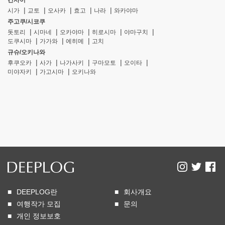
간사이
시가
교토
오사카
효고
나라
와카야마
주고쿠/시코쿠
돗토리
시마네
오카야마
히로시마
야마구치
도쿠시마
가가와
에히메
고치
규슈/오키나와
후쿠오카
사가
나가사키
구마모토
오이타
미야자키
가고시마
오키나와
DEEPLOG란
회사개요
여행작가 모집
문의
개인 정보보호