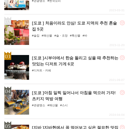
하게 맛볼 수 있다!
관광명소
한국요리
2023-03-31
[도쿄 ] 처음이라도 안심! 도쿄 지역의 추천 혼술
집 5곳
술집
해산물
술・조장
특산물
바
2023-11-20
[도쿄 ]시부야에서 한숨 돌리고 싶을 때 추천하는
맛있는 디저트 가게 6곳
디저트・카페
2021-09-07
[도쿄 ]아침 일찍 일어나서 아침을 먹으러 가자!
츠키지 먹방 여행
관광명소
해산물
스시
2024-04-04
[지바 ]지바현에서 꼭 먹어보고 싶은 절묘한 맛집