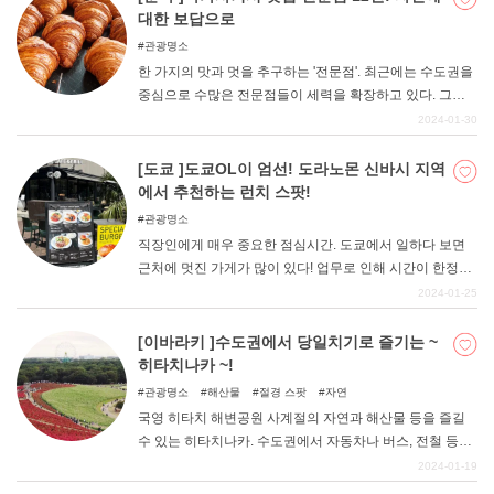
대한 보답으로
관광명소
한 가지의 맛과 멋을 추구하는 '전문점'. 최근에는 수도권을
중심으로 수많은 전문점들이 세력을 확장하고 있다. 그렇
다고 해서 전문점이 수도권에만 있는 것은 아니다. 지방에
2024-01-30
도 새로운 물결이 일고 있다. 이번 기사에서는 군마현 다카
사키시의 전문점에 주목했다. 지방의 멋진 가게를 둘러보
[도쿄 ]도쿄OL이 엄선! 도라노몬 신바시 지역
는 '식도락 여행'을 제안합니다. 지방에서 발신하는 눈부신
에서 추천하는 런치 스팟!
맛의 세계를 만나보세요.
관광명소
직장인에게 매우 중요한 점심시간. 도쿄에서 일하다 보면
근처에 멋진 가게가 많이 있다! 업무로 인해 시간이 한정되
어 있기 때문에 가게 선택에 있어서는 절대 실패하고 싶지
2024-01-25
않죠. 이번에는 특히 가게가 밀집되어 있는 도라노몬 신바
시 지역에서 추천할 만한 점심식사 장소를 소개합니다! 너
[이바라키 ]수도권에서 당일치기로 즐기는 ~
무 많은 가게가 있어 헤매기 쉽지만, 점심시간에 에너지를
히타치나카 ~!
충전하여 오후의 업무에 활력을 불어넣어 보세요!
관광명소
해산물
절경 스팟
자연
국영 히타치 해변공원 사계절의 자연과 해산물 등을 즐길
수 있는 히타치나카. 수도권에서 자동차나 버스, 전철 등으
로 쉽게 갈 수 있어 당일치기 여행지로 주목받고 있다. 이번
2024-01-19
기사에서는 히타치나카에 오면 꼭 가보고 싶은 인기 관광