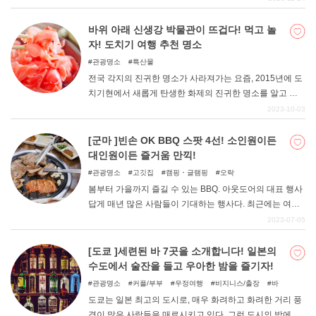
서 술을 마시러 가는 것은 다소 용기가 필요한 일이다. 술집
등은 왠지 문턱이 높아 보이고, 어떤 곳을 선택해야 할지 모
바위 아래 신생강 박물관이 뜨겁다! 먹고 놀
르는 경우도 있을 것이다. 이번에는 도쿄 지역에서 혼술에
자! 도치기 여행 추천 명소
딱 맞는 추천 이자카야와 바 5곳을 선정했다. 술자리를 고
관광명소
특산물
를 때 꼭 참고해 보시기 바랍니다.
전국 각지의 진귀한 명소가 사라져가는 요즘, 2015년에 도
치기현에서 새롭게 탄생한 화제의 진귀한 명소를 알고 계
신가요? 그 이름도 이와시타 신생강 뮤지엄. 이번에는 카오
2023-10-03
스적이고 초현실적인 관광시설, 이와시타 신생강 뮤지엄의
매력을 충분히 전해드리겠습니다.
[군마 ]빈손 OK BBQ 스팟 4선! 소인원이든
대인원이든 즐거움 만끽!
관광명소
고깃집
캠핑・글램핑
오락
봄부터 가을까지 즐길 수 있는 BBQ. 아웃도어의 대표 행사
답게 매년 많은 사람들이 기대하는 행사다. 최근에는 여행
지에서의 식사로 개방적인 BBQ를 선택하는 경우도 늘고
2023-07-05
있다. 그래서 이번에는 군마현에서 BBQ를 즐길 수 있는 시
설을 소개한다. 장비 준비 없이도 OK인 스팟을 중심으로 정
[도쿄 ]세련된 바 7곳을 소개합니다! 일본의
리해 보았다. 식재료와 음료 등이 준비되어 있는 곳, 준비와
수도에서 술잔을 들고 우아한 밤을 즐기자!
뒷정리가 필요 없는 곳, 장비만 대여할 수 있는 곳 등 다양
관광명소
커플/부부
우정여행
비지니스/출장
바
하다. 숙박시설에서 식사로 고려하거나 드라이브 등 당일
도쿄는 일본 최고의 도시로, 매우 화려하고 화려한 거리 풍
치기 여행으로 즐기고 싶을 때 참고해 보자.
경이 많은 사람들을 매료시키고 있다. 그런 도시의 밤에는