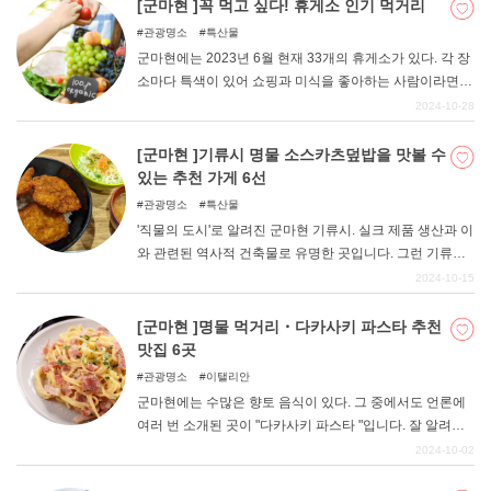
하여 정리해 보겠습니다. 시내의 맛있는 커피를 마실 수 있
[군마현 ]꼭 먹고 싶다! 휴게소 인기 먹거리
는 가게를 소개하니, 커피숍과 카페 탐방에 활용해보자.
관광명소
특산물
군마현에는 2023년 6월 현재 33개의 휴게소가 있다. 각 장
소마다 특색이 있어 쇼핑과 미식을 좋아하는 사람이라면
누구나 만족할 수 있을 것이다. 이번에는 그 중에서도 특히
2024-10-28
'맛있는 것'을 먹을 수 있는 휴게소에 주목했다. 명소 소개와
함께 각각의 추천 맛집을 정리해본다.
[군마현 ]기류시 명물 소스카츠덮밥을 맛볼 수
있는 추천 가게 6선
관광명소
특산물
'직물의 도시'로 알려진 군마현 기류시. 실크 제품 생산과 이
와 관련된 역사적 건축물로 유명한 곳입니다. 그런 기류시
의 명물 먹거리 중 하나로 알려진 것이 소스카츠덮밥( "" )이
2024-10-15
다. 기류시에서는 밥 위에 담백한 소스를 바른 돈까스를 얹
고 양배추 등을 얹지 않는 것이 표준이다. 따끈따끈한 소스
[군마현 ]명물 먹거리・다카사키 파스타 추천
와 고기의 감칠맛이 입안 가득 퍼지는데, 얼마든지 먹을 수
맛집 6곳
있을 것 같다. 이번 기사에서는 이 기류 명물인 소스 카츠동
관광명소
이탤리안
덮밥을 맛볼 수 있는 추천 가게를 정리했습니다.
군마현에는 수많은 향토 음식이 있다. 그 중에서도 언론에
여러 번 소개된 곳이 "다카사키 파스타 "입니다. 잘 알려져
있지 않지만, 군마의 밀 생산량은 국내 4위다. 그 영향 때문
2024-10-02
인지 '밀 요리'를 좋아하는 현민성이다. 다카사키에 파스타