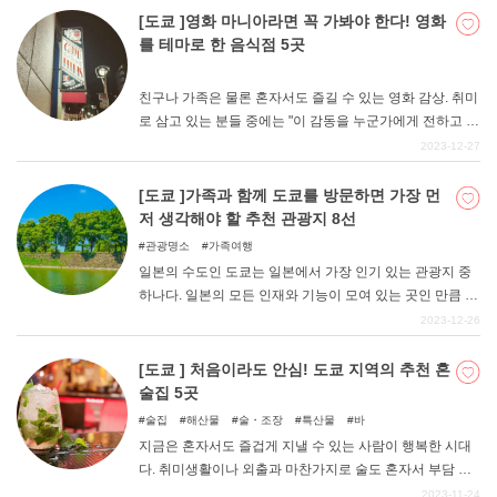
명소를 선정하여 수도권에서 당일치기 여행으로 추천할 만
[도쿄 ]영화 마니아라면 꼭 가봐야 한다! 영화
한 관광 루트를 생각해 보았다. 자연과 해산물을 즐기고 싶
를 테마로 한 음식점 5곳
은 드라이브 여행을 계획하고 있거나 히타치나카 관광을
계획하고 있는 분들은 꼭 이 기사를 참고하여 관광해 보세
친구나 가족은 물론 혼자서도 즐길 수 있는 영화 감상. 취미
요!
로 삼고 있는 분들 중에는 "이 감동을 누군가에게 전하고 싶
다! ""더 많은 영화의 세계를 만끽하고 싶다 "라고 느끼시는
2023-12-27
분들도 있을 것이다. 이번에는 그런 분들에게 추천하고 싶
은 도쿄 시내에 있는 영화를 테마로 한 음식점을 소개합니
[도쿄 ]가족과 함께 도쿄를 방문하면 가장 먼
다.
저 생각해야 할 추천 관광지 8선
관광명소
가족여행
일본의 수도인 도쿄는 일본에서 가장 인기 있는 관광지 중
하나다. 일본의 모든 인재와 기능이 모여 있는 곳인 만큼 볼
거리도 매우 다양하다. 여행자의 연령과 취향에 따라 다양
2023-12-26
한 선택지를 가지고 여행 계획을 세울 수 있어, 여행의 즐거
움은 천차만별이라고 할 수 있다. 이번에는 특히 도쿄에서
[도쿄 ] 처음이라도 안심! 도쿄 지역의 추천 혼
가족여행을 즐길 때 우선 후보에 넣고 싶은 명소를 엄선했
술집 5곳
다. 어른도 아이도 함께 즐길 수 있는 장소가 가득하다. z
술집
해산물
술・조장
특산물
바
지금은 혼자서도 즐겁게 지낼 수 있는 사람이 행복한 시대
다. 취미생활이나 외출과 마찬가지로 술도 혼자서 부담 없
이 즐기고 싶은 사람은 적지 않을 것이다. 하지만 처음 혼자
2023-11-24