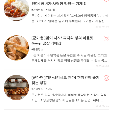
있다! 공녀가 사랑한 맛있는 가게 3
관광명소
특산물
군마현이 자랑하는 세계유산 "토미오카 방직공장 ". 이번에
는 그곳에서 일하는 '공녀'에 주목한다. 그녀들이 사랑한 현
지 맛집을 소개합니다. 토미오카 제사장에서 걸어서 갈 수
2025-04-04
있는 거리에 있는 가게들이니 꼭 한 번 들러보세요. 먼저 공
녀들이 어떤 사람들이었는지 설명해 드리겠습니다.
[군마현 ]많이 사자! 과자와 빵의 아울렛
&amp;공장 직매장
관광명소
B급 제품이나 번역품 등을 구입할 수 있는 아울렛. 그리고
중개업체를 거치지 않고 직접 상품을 구매할 수 있는 공장
직매장. 둘 다 '합리적'이라는 점이 매우 만족스럽다. 군마현
2025-04-01
에도 유명한 아울렛과 공장 직매장이 몇 군데 있다. 이번에
는 과자와 빵에 주목해 소개합니다. 맛있는 것을 저렴하게
[군마현 ]다카사키시로 간다! 현지인이 즐겨
많이 구입해 보세요.
찾는 빵집
관광명소
모닝
군마현은 밀의 산지입니다. 의외로 생각하는 사람도 있겠
지만, 그 생산량은 많으며 동일본에서는 단연 1위다. 그래
서인지 밀에 대한 애정이 깊고, 소비량도 월등히 많은 편이
2025-02-10
다. 현내 곳곳에 분식 문화가 뿌리내리고 있으며, 빵집의 수