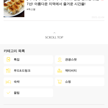
7선! 아름다운 지역에서 즐거운 시간을!
특산물
2021-11-04
카테고리 목록
특집
관광스팟
푸드&드링크
액티비티
숙박
쇼핑
꿀팁