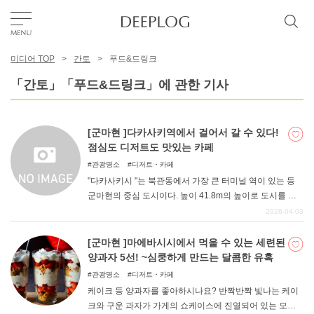
미디어 TOP
간토
푸드&드링크
좋아요
「간토」「푸드&드링크」에 관한 기사
TOP
[군마현 ]다카사키역에서 걸어서 갈 수 있다!
점심도 디저트도 맛있는 카페
에리어
관광명소
디저트・카페
"다카사키시 "는 북관동에서 가장 큰 터미널 역이 있는 등
군마현의 중심 도시이다. 높이 41.8m의 높이로 도시를 내
카테고리
려다보고 있는 백의대관음( ") ", 수국이 유명한 "청수사(세
2026-04-03
이스이지) "등 볼거리도 다양하다. 역 주변에는 숙박시설도
많아 군마 관광의 거점으로 삼는 사람도 많은 곳이다. 이번
[군마현 ]마에바시시에서 먹을 수 있는 세련된
한국어
에는 그런 다카사키시에 있는 '카페'를 정리해 보았다. 다카
양과자 5선! ~심쿵하게 만드는 달콤한 유혹
사키역에서 걸어서 갈 수 있고, 점심도 디저트도 맛있는 가
USD
관광명소
디저트・카페
게를 엄선했으니 꼭 읽어보시기 바랍니다.
케이크 등 양과자를 좋아하시나요? 반짝반짝 빛나는 케이
크와 구운 과자가 가게의 쇼케이스에 진열되어 있는 모습