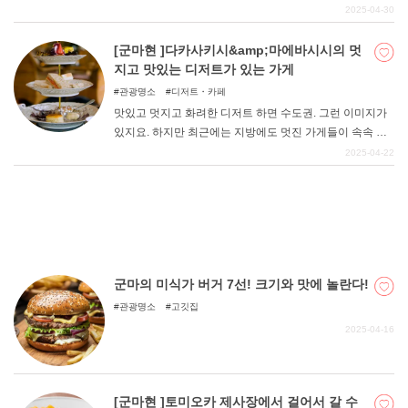
은 몇 번을 보아도 설렌다. 이번 기사에서는 군마현 마에바
2025-04-30
시시의 멋지고 귀여운 양과자를 판매하는 가게를 정리했
다. 이트인 가능한 가게로 한정했으니, 맛집 탐방이나 카페
[군마현 ]다카사키시&amp;마에바시시의 멋
DEEPLOG란
순례의 참고자료로 삼으시길 바랍니다. 단 것을 좋아하는
지고 맛있는 디저트가 있는 가게
분들의 여행이나 드라이브에 도움이 되었으면 좋겠습니다.
개인 정보보호
관광명소
디저트・카페
기념품으로 좋은 상품에 대한 정보도 가득하다. 자, 그럼 지
맛있고 멋지고 화려한 디저트 하면 수도권. 그런 이미지가
문의
금 바로 확인해 보세요.
있지요. 하지만 최근에는 지방에도 멋진 가게들이 속속 문
회사개요
을 열고 있다. 물론 군마현에도 반짝반짝 빛나는 디저트가
2025-04-22
많이 있다. 이번에는 군마현의 관문인 "다카사키시 "와 현청
여행작가 모집
소재지 "마에바시시 "에 한정하여 오샤레스이츠가 있는 가
게를 정리해 보았다. 드라이브나 여행의 동반자로 달콤한
디저트를 즐겨보세요.
군마의 미식가 버거 7선! 크기와 맛에 놀란다!
관광명소
고깃집
2025-04-16
[군마현 ]토미오카 제사장에서 걸어서 갈 수