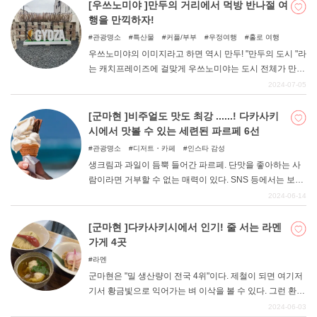
가 자리 잡은 것도 이런 배경이 있었기 때문이라고 할 수 있
[우쓰노미야 ]만두의 거리에서 먹방 반나절 여
다. 이번에는 그런 다카사키 파스타의 추천 가게를 소개합
행을 만끽하자!
니다.
관광명소
특산물
커플/부부
우정여행
홀로 여행
우쓰노미야의 이미지라고 하면 역시 만두! "만두의 도시 "라
는 캐치프레이즈에 걸맞게 우쓰노미야는 도시 전체가 만두
로 가득하다. 점점 봄기운이 완연해지면서 여행을 즐길 수
2024-07-05
있는 계절이 되었기 때문이다, 평소의 관광지가 식상해져
서 새로운 것을 해보고 싶은 여러분, 새로운 것을 해보고 싶
[군마현 ]비주얼도 맛도 최강 ......! 다카사키
으신가요? 여름 전의 쁘띠 드라이브 여행으로 우쓰노미야
시에서 맛볼 수 있는 세련된 파르페 6선
를 선택해 보세요. 도치기 하면 닛코 등 유명 관광지가 있지
관광명소
디저트・카페
인스타 감성
만, 북관동 지역이라서 관광을 즐기러 가는 이미지가 적다
생크림과 과일이 듬뿍 들어간 파르페. 단맛을 좋아하는 사
고 생각하는 분들도 계실 것 같습니다. 관동권이라 도쿄나
람이라면 거부할 수 없는 매력이 있다. SNS 등에서는 보기
가나가와에서 접근성이 뛰어나 당일치기 여행지로도 안성
만 해도 먹음직스러운 파르페를 자주 볼 수 있는데, 나도 모
2024-06-14
맞춤인 곳입니다! 그래서 이번에는 수도권에서 반나절 정
르게 먹고 싶어진다. 최근에는 군마현에도 세련된 파르페
도 소요되는 우쓰노미야의 관광 명소를 모아보았다. 이 기
를 제공하는 가게가 늘어났다. 그래서 이번에는 군마현의
[군마현 ]다카사키시에서 인기! 줄 서는 라멘
사를 참고하여 여러분도 우쓰노미야 여행을 즐겨보시기 바
중심지 "다카사키시 "에서 먹을 수 있는 파르페를 소개한다.
가게 4곳
랍니다!
비주얼과 맛 모두 뛰어난 추천 맛집을 정리해 보았다.
라멘
군마현은 "밀 생산량이 전국 4위"이다. 제철이 되면 여기저
기서 황금빛으로 익어가는 벼 이삭을 볼 수 있다. 그런 환경
때문인지 군마현 사람들은 면 요리를 좋아한다. 특히 라멘
2024-06-03