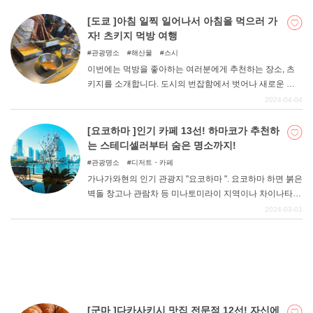
은 현내에서도 인기가 많다. 이번에는 군마현의 중심지인
다카사키시의 유명 가게를 소개한다. 줄을 서야만 먹을 수
[도쿄 ]아침 일찍 일어나서 아침을 먹으러 가
있는 맛있는 라멘을 먹으러 가자.
자! 츠키지 먹방 여행
관광명소
해산물
스시
이번에는 먹방을 좋아하는 여러분에게 추천하는 장소, 츠
키지를 소개합니다. 도시의 번잡함에서 벗어나 새로운 아
침의 모험을 떠나기에 완벽한 장소다. 아침 시장의 활기와
2024-04-04
맛있는 음식이 기다리고 있는 츠키지. 일찍 일어나 맛있는
아침식사와 함께 하루를 시작하자!
[요코하마 ]인기 카페 13선! 하마코가 추천하
는 스테디셀러부터 숨은 명소까지!
관광명소
디저트・카페
가나가와현의 인기 관광지 "요코하마 ". 요코하마 하면 붉은
벽돌 창고나 관람차 등 미나토미라이 지역이나 차이나타운
등 세련된 이미지를 떠올리는 사람도 많을 것이다. 이번에
2024-03-01
는 그런 세련된 지역 미나토미라이에 있는 인기 카페를 요
코하마에서 나고 자란 "하마코코"가 엄선하여 소개합니다!
대표 카페부터 숨은 명소까지 총 11곳을 소개하니, 마음에
드는 카페를 꼭 한번 방문해 보세요!
[군마 ]다카사키시 맛집 전문점 12선! 자신에