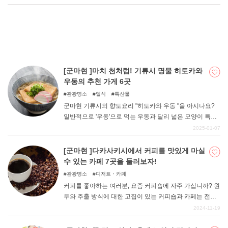
그래서 이번에는 군마현에서 먹을 수 있는 맛있는 크레페
가게를 소개합니다. 반죽과 크림을 고집하는 가게를 엄선
했으니 꼭 참고하시기 바랍니다. 자, 그럼 바로 시작하겠습
니다.
[군마현 ]마치 천처럼! 기류시 명물 히토카와
우동의 추천 가게 6곳
관광명소
일식
특산물
군마현 기류시의 향토요리 "히토카와 우동 "을 아시나요?
일반적으로 '우동'으로 먹는 우동과 달리 넓은 모양이 특징
입니다. 언뜻 보면 마치 천처럼 보이는 이 음식은 그 생김새
2025-01-07
의 재미로 인해 언론에 소개될 기회가 많은 명물 음식으로
알려지게 되었다. 이번에는 그런 히토카와 우동을 맛볼 수
[군마현 ]다카사키시에서 커피를 맛있게 마실
있는 추천 가게에 대해 정리해 보았다.
수 있는 카페 7곳을 둘러보자!
관광명소
디저트・카페
커피를 좋아하는 여러분, 요즘 커피숍에 자주 가십니까? 원
두와 추출 방식에 대한 고집이 있는 커피숍과 카페는 전국
각지에 있다. 물론 군마현에도 커피 마니아들을 열광케 하
2024-11-19
는 가게가 많다. 이번에는 그 중에서도 다카사키시에 한정