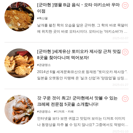
도 많다. 명가라고 불리는 가게도 많이 존재합니다. 이번에
[군마현 ]명물 B급 음식・오타 야키소바 우마
는 특히 '다카사키시'에 한정하여 인기 있는 가게를 소개합
이점
니다. 현지인들이 사랑하는 맛에 주목해 주세요.
특산물
날개를 펼친 학의 모습을 닮은 군마현. 그 학의 바로 목덜미
에 위치한 곳이 바로 오타시이다. 오타시는 '야키소바'가 명
물이며, 시내에는 많은 가게가 즐비하다. 최근 들어 언론에
2025-02-07
소개되는 일도 많아졌으니 혹시 아시는 분도 계실지 모르
겠습니다. "싸고 양이 많은 "특징이 있는 B급 음식으로, 양
[군마현 ]세계유산 토미오카 제사장 근처 맛집
념과 재료는 가게마다 다르다. 이번에는 그런 "오타 야키소
8곳을 찾아다니며 먹어보자!
바 "를 판매하는 가게 중에서 엄선하여 추천하는 가게를 정
관광명소
리해 보았습니다. TV에 소개된 유명 맛집부터 현지인들에
2014년 6월 세계문화유산으로 등재된 "토미오카 제사장 ".
게 사랑받는 전통 맛집까지 소개합니다.
일본을 오랫동안 지탱해 온 '실크 산업'과 '양잠업'을 상징하
는 이 건물군은 현재도 그 모습을 그대로 유지하고 있다. 세
2025-01-27
계유산 등재와 함께 큰 관광지로 성장한 토미오카 제사장
을 견학한 후, 모처럼이니 '먹방'을 해보는 것은 어떨까. 토
갓 구운 것이 최고! 군마현에서 맛볼 수 있는
미오카 제사장 주변에는 맛있는 음식이 많이 있다. 이번에
크레페 전문점 5곳을 소개합니다!
는 엄선한 8곳의 맛집을 소개한다. 꼭 한 번 방문해 보시기
관광명소
디저트・카페
바랍니다.
인터넷을 보다 보면 귀엽고 맛있어 보이는 디저트 이미지
나 동영상을 자주 볼 수 있지 않나요? 그중에서도 먹방이
가능한 "크레이프 "에 마음이 끌린다는 사람이 많을 것이다.
2025-01-10