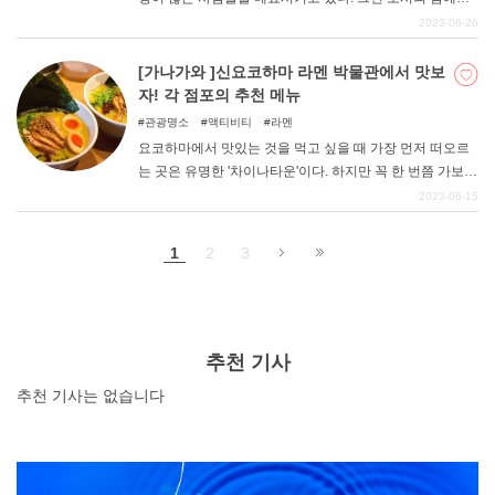
역시 술잔을 기울이고 싶어지는 것이 어른의 마음입니다.
2023-06-26
도쿄의 거리 풍경을 느끼며, 어른스럽고 세련된 시간을 보
내보세요.
[가나가와 ]신요코하마 라멘 박물관에서 맛보
자! 각 점포의 추천 메뉴
관광명소
액티비티
라멘
요코하마에서 맛있는 것을 먹고 싶을 때 가장 먼저 떠오르
는 곳은 유명한 '차이나타운'이다. 하지만 꼭 한 번쯤 가보셨
으면 하는 음식 테마파크가 하나 더 있습니다. 바로 "신요코
2023-06-15
하마 라멘 박물관 "이다. '라하쿠'라는 애칭으로 불리는 이
시설의 볼거리, 입점한 매장의 대표 메뉴 등을 자세히 정리
1
2
3
했다.
추천 기사
추천 기사는 없습니다