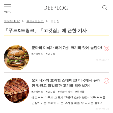
미디어 TOP
푸드&드링크
고깃집
좋아요
「푸드&드링크」「고깃집」에 관한 기사
TOP
군마의 미식가 버거 7선! 크기와 맛에 놀란다!
관광명소
고깃집
에리어
2025-04-16
카테고리
오키나와의 호쾌한 스테이크! 미국에서 유래
한 맛있고 와일드한 고기를 먹어보자!
한국어
관광명소
고깃집
인스타 감성
특산물
USD
예로부터 미국과 교류가 깊었던 오키나와는 미국 서부를
연상시키는 호쾌하고 큰 고기를 먹을 수 있다는 점에서 매
우 즐겁다. 큰 고기 덩어리를 호쾌하게 먹어치우는 것은 매
2024-08-21