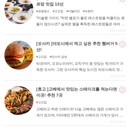
리해 보았다. 식재료와 음료 등이 준비되어 있는 곳, 준비와
르망 맛집 13선
뒷정리가 필요 없는 곳, 장비만 대여할 수 있는 곳 등 다양
관광명소
고깃집
이탤리안
프랜치
하다. 숙박시설에서 식사로 고려하거나 드라이브 등 당일
"미슐랭 가이드 "하면 별표가 붙은 레스토랑을 떠올리는 분
치기 여행으로 즐기고 싶을 때 참고해 보자.
들이 많으시죠? 실제로 별을 획득한 레스토랑들은 여러 면
에서 높은 기준을 가진 매력적인 가게들입니다. 하지만 어
2023-04-25
느 곳이나 고급스러운 분위기로 부담 없이 방문하기 어려
운 면이 있다. 그래서 추천하는 곳이 바로 "빕굴만 "의 가게
[오사카 ]야오시에서 먹고 싶은 추천 햄버거 5
다. 비브굴만이란 "가격 이상의 만족을 얻을 수 있는 요리
선!
"를 의미하며, 양심적인 가격의 가게가 많이 소개되어 있다.
고깃집
인스타 감성
이번에는 그 중에서도 "교토의 빕구르만 가게 "13곳을 정리
타코야키, 오코노미야키, 꼬치구이 등 맛있는 먹거리가 가
해 보았습니다. 별표가 붙은 레스토랑 못지않은 만족감을
득한 오사카. 그런 오사카의 핵심 도시인 야오시에도 맛있
느낄 수 있는 가게들이니 꼭 한번 가보길 바란다.
는 가게가 많이 있습니다. 오사카부 나카코우치 지역에 위
2022-11-07
치한 야오시는 오사카시 동남부에 인접해 있어 오사카시에
서도 쉽게 방문할 수 있는 곳이다. 이번에는 야오시에서 꼭
[효고 ]고베에서 맛있는 스테이크를 먹는다면
먹어봐야 할 추천 햄버거 가게 5곳을 소개한다. 맛있는 햄
이곳! 추천 7곳
버거를 한 입 베어 물어보는 건 어떨까요?
고깃집
고베라고 하면 스테이크! 사실 고베에는 많은 스테이크 가
게가 있으며, 미타에만 130개의 스테이크 가게가 있다. 그
런 스테이크 격전지에서 특히 맛있는 고기를 먹을 수 있는
2021-08-18
가게를 모았습니다. 다지마규, 고베 비프, 미타규, 단바 사