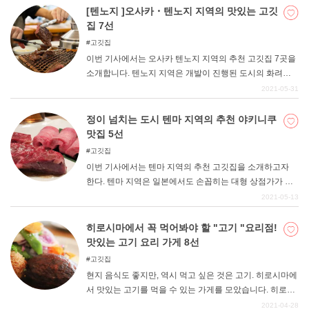
사야마규 등 고급스러운 고기가 모여 있어 고기에 까다로
[텐노지 ]오사카・텐노지 지역의 맛있는 고깃
운 고베 사람들에게 인기 있는 가게들입니다. 어느 가게에
집 7선
서 먹어도 후회 없는 고기를 먹을 수 있다.
고깃집
이번 기사에서는 오사카 텐노지 지역의 추천 고깃집 7곳을
소개합니다. 텐노지 지역은 개발이 진행된 도시의 화려한
분위기와 오사카 특유의 복고적인 분위기, 이 두 가지를 모
2021-05-31
두 가지고 있는 멋진 도시입니다. 그런 텐노지 지역의 야키
니쿠 가게는 그 분위기를 잘 살린 세련되고 깔끔한 이마도
정이 넘치는 도시 텐마 지역의 추천 야키니쿠
키 야키니쿠 가게, 그리고 레트로한 정서를 느낄 수 있는 전
맛집 5선
통 있는 명가 등 다양한 종류의 가게가 있습니다. 가게의 특
고깃집
징을 잘 알아보고 자신의 취향에 맞는 고깃집에서 최고의
이번 기사에서는 텐마 지역의 추천 고깃집을 소개하고자
시간을 보낼 수 있기를 바란다.
한다. 텐마 지역은 일본에서도 손꼽히는 대형 상점가가 있
는 지역으로, 복고풍의 정서를 가진 따뜻한 분위기의 거리
2021-05-13
로 알려져 있다. 그런 텐마 지역의 고깃집도 누구나 부담 없
이 들를 수 있고 마음이 따뜻해지는 가게가 많아 다양한 사
히로시마에서 꼭 먹어봐야 할 "고기 "요리점!
람들에게 사랑받고 있다. 이번 기사를 통해 여러분도 편안
맛있는 고기 요리 가게 8선
한 고깃집을 찾을 수 있기를 바랍니다.
고깃집
현지 음식도 좋지만, 역시 먹고 싶은 것은 고기. 히로시마에
서 맛있는 고기를 먹을 수 있는 가게를 모았습니다. 히로시
마 소고기를 비롯해 고기를 좋아하는 사람이라면 꼭 가보
2021-04-28