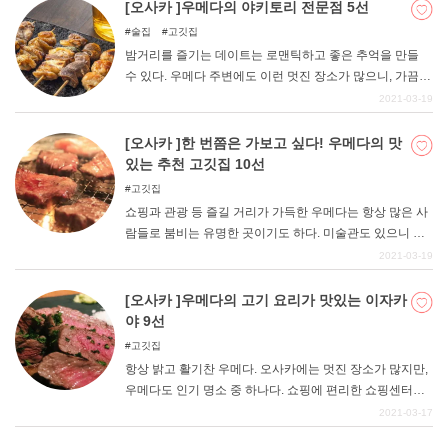
가게가 즐비하다는 인상을 받는 분도 있을 수 있지만, 대중
[오사카 ]우메다의 야키토리 전문점 5선
적인 분위기의 야키토리 가게도 많기 때문에 이번에는 많
술집
고깃집
은 사람들에게 추천할 수 있는 야키토리 가게를 소개하고
밤거리를 즐기는 데이트는 로맨틱하고 좋은 추억을 만들
자 한다.
수 있다. 우메다 주변에도 이런 멋진 장소가 많으니, 가끔은
둘만의 시간을 가져보는 것은 어떨까. 계절이 되면 일루미
2021-03-19
네이션이 아름다운 곳이 많은 것도 우메다의 매력이다. 데
이트의 마지막은 맛있는 가게에서 천천히 식사를 즐기는
[오사카 ]한 번쯤은 가보고 싶다! 우메다의 맛
것도 추천한다. 술 한잔과 함께 갓 구워낸 따끈따끈하고 육
있는 추천 고깃집 10선
즙이 풍부한 야키토리는 어떠세요? 이번에는 우메다에 있
고깃집
는 맛있는 야키토리(닭꼬치)를 먹을 수 있는 가게를 소개한
쇼핑과 관광 등 즐길 거리가 가득한 우메다는 항상 많은 사
다.
람들로 붐비는 유명한 곳이기도 하다. 미술관도 있으니 가
끔은 천천히 예술을 접해보는 것도 추천한다. 또한, 전망대
2021-03-19
에서 멋진 경치를 감상할 수 있고, 흥미진진한 어트랙션을
체험할 수 있는 시설도 있다. 데이트를 즐기는 것도 좋고,
[오사카 ]우메다의 고기 요리가 맛있는 이자카
친구들과 함께 쇼핑을 하는 것도 가능하다. 맛있는 가게도
야 9선
많으니 미식도 꼭 즐겨보시기 바랍니다. 이번 기사에서는
고깃집
우메다에 있는 맛있는 고기를 먹을 수 있는 고깃집을 소개
항상 밝고 활기찬 우메다. 오사카에는 멋진 장소가 많지만,
한다.
우메다도 인기 명소 중 하나다. 쇼핑에 편리한 쇼핑센터도
다수 있어 원하는 물건을 쉽게 찾을 수 있는 것도 매력입니
2021-03-17
다. 또한, 맛집이 많은 것도 특징이니, 이왕 우메다에 왔으