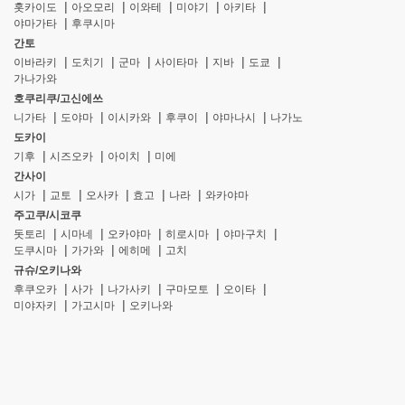
홋카이도
아오모리
이와테
미야기
아키타
야마가타
후쿠시마
간토
이바라키
도치기
군마
사이타마
지바
도쿄
가나가와
호쿠리쿠/고신에쓰
니가타
도야마
이시카와
후쿠이
야마나시
나가노
도카이
기후
시즈오카
아이치
미에
간사이
시가
교토
오사카
효고
나라
와카야마
주고쿠/시코쿠
돗토리
시마네
오카야마
히로시마
야마구치
도쿠시마
가가와
에히메
고치
규슈/오키나와
후쿠오카
사가
나가사키
구마모토
오이타
미야자키
가고시마
오키나와