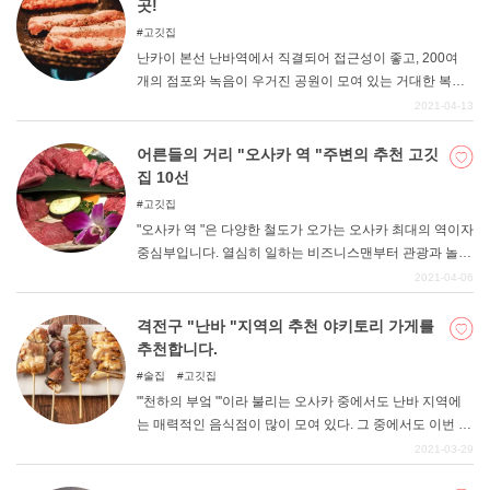
는 고급스러운 분위기의 가게, 희귀 부위의 호르몬을 취급
곳!
하는 가게 등 8곳의 추천 가게를 소개한다. 꼭 마음에 드는
고깃집
가게를 찾아보세요.
난카이 본선 난바역에서 직결되어 접근성이 좋고, 200여
개의 점포와 녹음이 우거진 공원이 모여 있는 거대한 복합
시설인 난바 파크스. 쇼핑, 영화, 놀이 등으로 난바파크를
2021-04-13
이용하는 사람이 많을 것이다. 마음껏 놀고 난 후에는 친구
나 연인과 함께 고기를 먹으러 가보는 건 어떨까요? 이곳
어른들의 거리 "오사카 역 "주변의 추천 고깃
난바 파크스 주변에는 맛있고 화제가 되고 있는 고깃집이
집 10선
많이 있습니다. 모두가 좋아하는 불고기. 이번에는 그 중에
고깃집
서 엄선한 8곳을 소개하고자 한다.
"오사카 역 "은 다양한 철도가 오가는 오사카 최대의 역이자
중심부입니다. 열심히 일하는 비즈니스맨부터 관광과 놀이
를 위해 방문하는 외국인, 멀리서 온 여행자 등 다양한 사람
2021-04-06
들이 있는 도시이며, 고층 빌딩과 고급 주택이 즐비한 번화
한 대도시입니다. 이번 기사에서는 그런 "오사카 역 "주변에
격전구 "난바 "지역의 추천 야키토리 가게를
서 야키니쿠를 먹고 싶은 분들을 위해 추천하는 야키니쿠
추천합니다.
가게를 소개합니다. 조금 더 고급스럽게 즐기고 싶을 때 갈
술집
고깃집
수 있는 고급스러운 가게부터 대중에게 사랑받는 서민적인
"'천하의 부엌 "'이라 불리는 오사카 중에서도 난바 지역에
고깃집까지 폭넓게 소개할 예정이다.
는 매력적인 음식점이 많이 모여 있다. 그 중에서도 이번 기
사에서는 야키토리(닭꼬치) 가게에 대해 소개하고자 한다.
2021-03-29
난바는 도심지이기 때문에 야키니쿠나 초밥 등 고급스러운