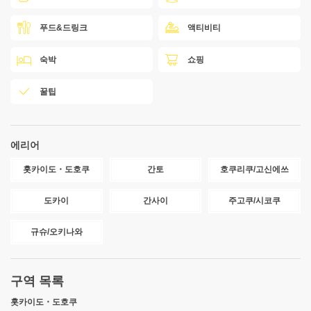
푸드&드링크
액티비티
숙박
쇼핑
꿀팁
에리어
홋카이도・도호쿠
간토
호쿠리쿠/고신에쓰
도카이
간사이
주고쿠/시코쿠
규슈/오키나와
구역 목록
홋카이도・도호쿠