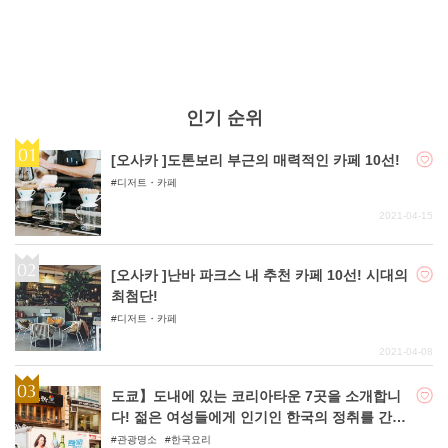
인기 순위
[오사카 ]도톤보리 부근의 매력적인 카페 10선!
디저트・카페
2021-04-15
[오사카 ]난바 파크스 내 추천 카페 10선! 시대의
최첨단!
디저트・카페
2021-04-08
도쿄】도내에 있는 코리아타운 7곳을 소개합니
다! 젊은 여성들에게 인기인 한국의 정취를 간편
하게 맛볼 수 있다!
관광명소
한국요리