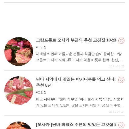
고 싶은 가게들입니다. 철판구이부터 불고기, 곱창, 호르몬
부터 세련된 가게까지, 원하는 고기를 먹으며 행복한 기분
을 느껴보세요.
그랑프론트 오사카 부근의 추천 고깃집 10선!
고깃집
재개발로 인해 아름다운 건물과 최첨단 숍이 즐비한 그랑
프론트 오사카 지역. JR 오사카 역을 비롯해 한큐, 한신, 지
하철 등 접근성도 뛰어나다. 이번 기사에서는 그랑프론트
2021-04-20
오사카 부근의 다양한 장르의 고깃집을 소개합니다. 각 가
게마다 분위기와 특징이 다르니, 상황에 맞는 가게를 꼭 선
난바 지역에서 맛있는 야키니쿠를 먹고 싶다!
택해 보세요.
추천 8선
고깃집
에도 시대부터 "천하의 부엌 "이라 불리며 독자적인 식문화
가 있는 오사카. 맛집이 많은 도시이지만, 이곳 난바 주변에
는 맛있는 음식점이 즐비하다. 이번에는 난바 지역에서 추
2021-04-14
천하는 매력적인 야키니쿠 가게를 엄선하여 소개합니다.
저렴하면서도 맛있는 고깃집, 고깃집이라고는 생각되지 않
[오사카 ]난바 파크스 주변의 맛있는 고깃집 8