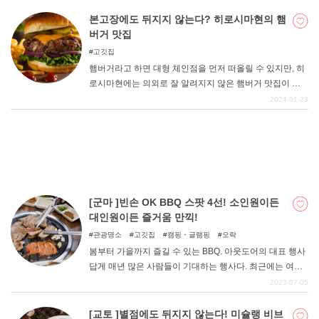
우 개방적인 느낌이다. 어느 가게를 가도 정통파이며 씹을
수록 육즙이 넘쳐흐르는 스테이크가 일품이다. 그것을 소
본고장에도 뒤지지 않는다? 히로시마현의 햄
개합니다. 오키나와라는 비일상 속에서 모든 것을 잊고 신
버거 맛집
나게 고기를 즐겨보세요.
DEEPLOG란
고깃집
햄버거라고 하면 대형 체인점을 먼저 떠올릴 수 있지만, 히
개인 정보보호
로시마현에는 의외로 잘 알려지지 않은 햄버거 맛집이 많
문의
이 있다. 그래서 이번에는 본고장 미국인들도 인정하는 햄
2024-01-23
버거 맛집을 엄선해 보았으니 꼭 참고해 보시기 바랍니다.
회사개요
여행작가 모집
[군마 ]빈손 OK BBQ 스팟 4선! 소인원이든
대인원이든 즐거움 만끽!
관광명소
고깃집
캠핑・글램핑
오락
봄부터 가을까지 즐길 수 있는 BBQ. 아웃도어의 대표 행사
답게 매년 많은 사람들이 기대하는 행사다. 최근에는 여행
지에서의 식사로 개방적인 BBQ를 선택하는 경우도 늘고
2023-07-05
있다. 그래서 이번에는 군마현에서 BBQ를 즐길 수 있는 시
설을 소개한다. 장비 준비 없이도 OK인 스팟을 중심으로 정
[교토 ]별점에도 뒤지지 않는다! 미슐랭 비브