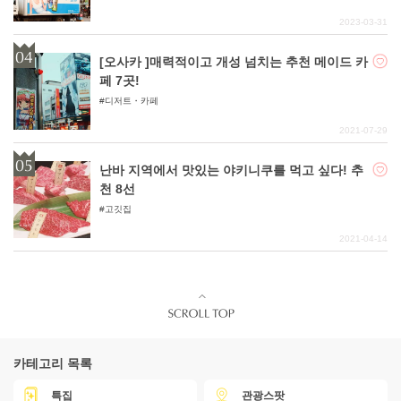
2023-03-31
[오사카 ]매력적이고 개성 넘치는 추천 메이드 카
페 7곳!
디저트・카페
2021-07-29
난바 지역에서 맛있는 야키니쿠를 먹고 싶다! 추
천 8선
고깃집
2021-04-14
카테고리 목록
특집
관광스팟