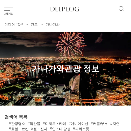
미디어 TOP
간토
가나가와
좋아요
TOP
에리어
가나가와관광 정보
카테고리
한국어
USD
검색어 목록
관광명소
특산물
디저트・카페
애니메이션
커플/부부
자연
호텔・료칸
절・신사
인스타 감성
파워스폿