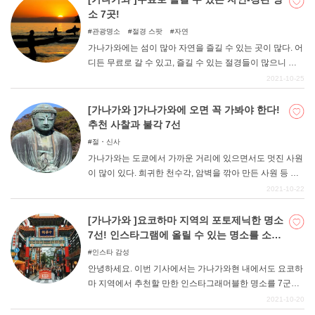
소 7곳!
관광명소
절경 스팟
자연
가나가와에는 섬이 많아 자연을 즐길 수 있는 곳이 많다. 어
디든 무료로 갈 수 있고, 즐길 수 있는 절경들이 많으니 부
담 없이 관광하는 것을 추천한다. 바다, 고원, 폭포, 태양, 별
2021-10-25
빛까지 자연 경관을 즐길 수 있다. 부담 없이 갈 수 있는 곳
부터 꼭 한번 가보세요.
[가나가와 ]가나가와에 오면 꼭 가봐야 한다!
추천 사찰과 불각 7선
절・신사
가나가와는 도쿄에서 가까운 거리에 있으면서도 멋진 사원
이 많이 있다. 희귀한 천수각, 암벽을 깎아 만든 사원 등 일
본에서도 쉽게 볼 수 없는 새로운 특징이 많아 젊은 사람들
2021-10-22
도 즐길 수 있는 곳입니다. 특히 앉아있는 대불은 꼭 봐야
할 크기다. 가나가와에 관광하러 오면 꼭 들러보세요.
[가나가와 ]요코하마 지역의 포토제닉한 명소
7선! 인스타그램에 올릴 수 있는 명소를 소개
합니다!
인스타 감성
안녕하세요. 이번 기사에서는 가나가와현 내에서도 요코하
마 지역에서 추천할 만한 인스타그래머블한 명소를 7군데
정도 소개하고자 한다. 가나가와 지역 중에서도 요코하마
2021-10-20
는 매우 세련되고 젊은 층을 위한 분위기도 가지고 있는 멋