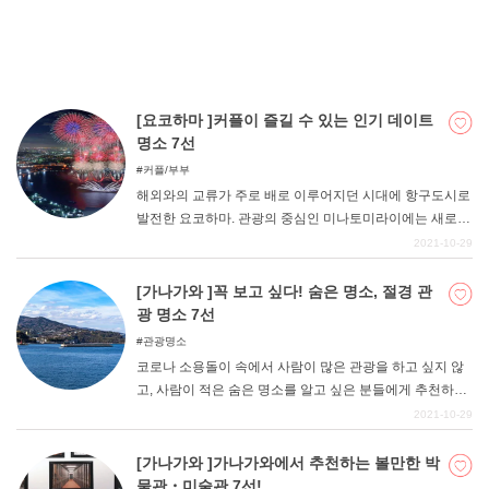
는 일본 최초로 요코하마에 뿌리를 둔 명물 음식 7가지를
소개합니다. 우리에게 친숙한 음식부터 현지 음식까지 탄
생 비화를 곁들여 소개하니, 궁금하신 분은 꼭 한 번 방문해
보세요.
[요코하마 ]커플이 즐길 수 있는 인기 데이트
명소 7선
커플/부부
해외와의 교류가 주로 배로 이루어지던 시대에 항구도시로
발전한 요코하마. 관광의 중심인 미나토미라이에는 새로운
상업시설과 호텔도 속속 오픈하고 있다. 한편 붉은 벽돌 창
2021-10-29
고나 야마노테의 서양식 건물 등 레트로 모던 건물과 차이
나타운도 여전히 인기 있는 명소다. 이번에는 요코하마에
[가나가와 ]꼭 보고 싶다! 숨은 명소, 절경 관
서 커플이 즐길 수 있는 인기 데이트 장소 7곳을 정리해 보
광 명소 7선
았다.
관광명소
코로나 소용돌이 속에서 사람이 많은 관광을 하고 싶지 않
고, 사람이 적은 숨은 명소를 알고 싶은 분들에게 추천하는
가나가와현의 숨은 명소를 소개합니다. 가나가와현의 유명
2021-10-29
한 절경 명소도 계절이나 시간대를 선택하면 금방 숨은 명
소가 될 수 있다. 반대로 계절이나 시간대에 따라 혼잡할 수
[가나가와 ]가나가와에서 추천하는 볼만한 박
도 있으니 주의해야 한다.
물관・미술관 7선!