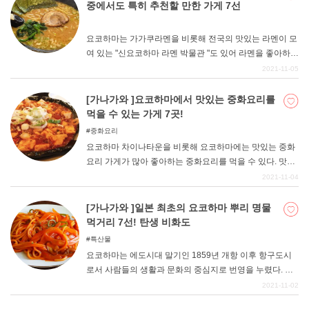
나가와 관광을 할 때 꼭 들러보세요.
중에서도 특히 추천할 만한 가게 7선
요코하마는 가가쿠라멘을 비롯해 전국의 맛있는 라멘이 모
여 있는 "신요코하마 라멘 박물관 "도 있어 라멘을 좋아하는
사람이 많은 도시입니다. 이처럼 요코하마에는 수많은 라
2021-11-05
멘 가게가 있지만, 이번에는 그 중에서도 특히 추천하고 싶
은 라멘 가게를 소개합니다. 요코하마를 방문하실 때 꼭 참
[가나가와 ]요코하마에서 맛있는 중화요리를
고해 보시기 바랍니다.
먹을 수 있는 가게 7곳!
중화요리
요코하마 차이나타운을 비롯해 요코하마에는 맛있는 중화
요리 가게가 많아 좋아하는 중화요리를 먹을 수 있다. 맛있
는 춘권, 탕수육, 중화요리 전문점까지 있어 언제든 맛있는
2021-11-04
음식을 먹을 수 있다. 여기서는 맛있는 중화요리 가게를 엄
선하여 소개합니다.
[가나가와 ]일본 최초의 요코하마 뿌리 명물
먹거리 7선! 탄생 비화도
특산물
요코하마는 에도시대 말기인 1859년 개항 이후 항구도시
로서 사람들의 생활과 문화의 중심지로 번영을 누렸다. 일
찍부터 서양 문화의 영향을 받아 음식에 있어서도 요코하
2021-11-02
마에서 일본 전역으로 퍼져나간 음식이 많이 있다. 이번에