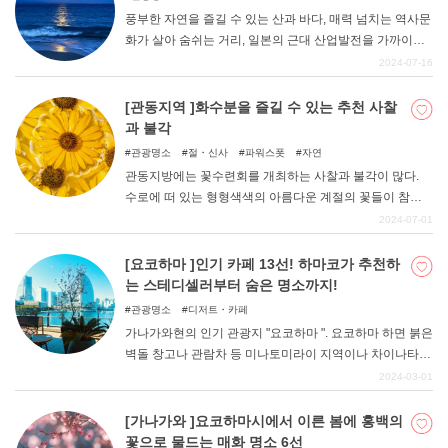
풍부한 자연을 즐길 수 있는 산과 바다, 매력 넘치는 역사문
화가 살아 숨쉬는 거리, 일본의 근대 산업발전을 가까이에
서 느끼고 배울 수 있는 산업유산, 최첨단 도시 경관을 즐길
2024-07-16
수 있는 지역 등 다양한 볼거리가 가득한 가나가와현. 이번
기사에서는 가나가와 현민인 필자만이 알고 있는 인기 명
[관동지역 ]화수분을 즐길 수 있는 추천 사찰
소부터 여유롭게 즐길 수 있는 숨은 명소까지 8곳의 추천
과 불각
명소를 소개하고자 한다. 가나가와 여행은 물론 주말 나들
관광명소
절・신사
파워스폿
자연
이나 데이트 장소 선택에 참고할 수 있을 것이다.
관동지방에는 꽃수련회를 개최하는 사찰과 불각이 많다.
수로에 떠 있는 형형색색의 아름다운 계절의 꽃들이 참배
하기 전에 마음을 치유해 준다. 신사나 절 주변에 피는 계절
2024-07-01
의 꽃을 사용하는 곳도 있어, 장소에 따라 꽃도 디자인도 천
차만별이다. 관동지역에서 아름다운 꽃 수수를 즐길 수 있
[요코하마 ]인기 카페 13선! 하마코가 추천하
는 사찰과 불각 10곳을 소개합니다.
는 스테디셀러부터 숨은 명소까지!
관광명소
디저트・카페
가나가와현의 인기 관광지 "요코하마 ". 요코하마 하면 붉은
벽돌 창고나 관람차 등 미나토미라이 지역이나 차이나타운
등 세련된 이미지를 떠올리는 사람도 많을 것이다. 이번에
2024-03-01
는 그런 세련된 지역 미나토미라이에 있는 인기 카페를 요
코하마에서 나고 자란 "하마코코"가 엄선하여 소개합니다!
[가나가와 ]요코하마시에서 이른 봄에 홍백의
대표 카페부터 숨은 명소까지 총 11곳을 소개하니, 마음에
꽃으로 물드는 매화 명소 6선