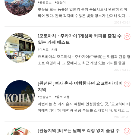
기사다. 기사를 참고해 호텔을 선택하고 즐거운 호캉스를
관광명소
꽃놀이
즐겨보길 바란다.
벚꽃을 보는 풍습은 일본의 봄의 풍물시로서 완전히 정착
되어 있다. 전국 각지에 수많은 벚꽃 명소가 산재해 있다.
가나가와현에도 수많은 벚꽃 명소가 있다. 이번 기사에서
2023-03-14
는 가나가와현 내에서 벚꽃 명소로 현민들에게 인기 있는
현립 미쓰이케 공원, 오오오카강 산책로, 니시히라바타 공
[모토마치・주카가이 ]개성파 커피를 즐길 수
원 3곳을 소개합니다.
있는 카페 베스트
디저트・카페
요코하마의 모토마치・주카가이(中華街)는 맛집과 관광 명
소로 유명하다. 그 중에서도 최근 개성 있는 커피를 즐길 수
있는 카페가 늘어나고 있다. 그런 모토마치・주카가이에서
2023-03-10
추천하는 개성이 빛나는 맛있는 커피 카페를 소개합니다.
[완전판 ]여자 혼자 여행한다면 요코하마 베이
지역
관광명소
홀로 여행
이번에는 첫 여자 혼자 여행에 안성맞춤인 곳, "요코하마 베
이에어리어 "의 매력과 관광 루트를 소개합니다. 멋지고 화
려한 장소가 많아 인기 있는 명소인 요코하마. 사실 혼자서
2023-01-13
도 쉽게 갈 수 있는 곳이 많다. 요코하마 베이 지역을 방문
해 멋진 여자 혼자 여행을 즐겨보자.
[관동지역 ]비오는 날에도 걱정 없이 즐길 수