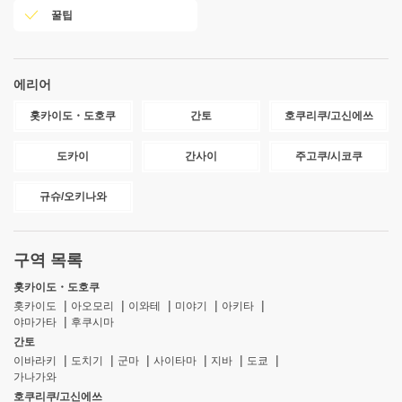
꿀팁
에리어
홋카이도・도호쿠
간토
호쿠리쿠/고신에쓰
도카이
간사이
주고쿠/시코쿠
규슈/오키나와
구역 목록
홋카이도・도호쿠
홋카이도
아오모리
이와테
미야기
아키타
야마가타
후쿠시마
간토
이바라키
도치기
군마
사이타마
지바
도쿄
가나가와
호쿠리쿠/고신에쓰