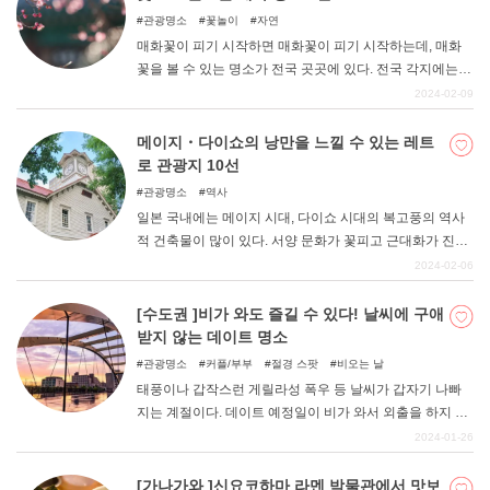
드는 카페를 꼭 한번 방문해 보세요!
관광명소
꽃놀이
자연
매화꽃이 피기 시작하면 매화꽃이 피기 시작하는데, 매화
꽃을 볼 수 있는 명소가 전국 곳곳에 있다. 전국 각지에는
매력적인 매화 명소가 산재해 있다. 가나가와현에도 수많
2024-02-09
은 매화 명소가 있지만, 그중에서도 요코하마시의 산케이
엔, 네기시 삼림공원, 오쿠라야마 공원, 호도가야 공원, 요
메이지・다이쇼의 낭만을 느낄 수 있는 레트
코코다이 니시 공원, 어린이 나라 등 6곳을 소개한다.
로 관광지 10선
관광명소
역사
일본 국내에는 메이지 시대, 다이쇼 시대의 복고풍의 역사
적 건축물이 많이 있다. 서양 문화가 꽃피고 근대화가 진행
된 시대의 건축물은 현대의 건물과는 또 다른 분위기를 자
2024-02-06
아낸다. 사람의 손으로 지켜온 레트로 감성이 가득한 건물
에서 메이지-다이쇼 시대의 낭만을 느껴보는 것은 어떨까.
[수도권 ]비가 와도 즐길 수 있다! 날씨에 구애
받지 않는 데이트 명소
관광명소
커플/부부
절경 스팟
비오는 날
태풍이나 갑작스런 게릴라성 폭우 등 날씨가 갑자기 나빠
지는 계절이다. 데이트 예정일이 비가 와서 외출을 하지 못
하고 방구석 데이트만 하고 있는 건 아닌가요? 날씨가 좋지
2024-01-26
않은 것은 아쉽지만, 모처럼의 데이트인 만큼 마음껏 놀고
싶은 마음은 굴뚝같다. 이번에는 날씨에 구애받지 않고 커
[가나가와 ]신요코하마 라멘 박물관에서 맛보