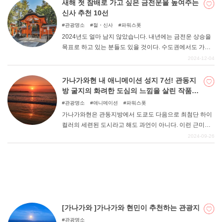
소가베쇼 매화림, 츠지무라 식물공원 등 4곳을 소개하고자
새해 첫 참배로 가고 싶은 금전운을 높여주는
한다.
신사 추천 10선
관광명소
절・신사
파워스폿
2024년도 얼마 남지 않았습니다. 내년에는 금전운 상승을
목표로 하고 있는 분들도 있을 것이다. 수도권에서도 가기
쉬운 관동지역에서 금전운 상승에 도움이 되는 추천 신사
2024-12-04
를 소개합니다. 새해 첫 참배는 금전운과 장사의 신에게 참
배하여 금전운을 올려보자.
가나가와현 내 애니메이션 성지 7선! 관동지
방 굴지의 화려한 도심의 느낌을 살린 작품
은?
관광명소
애니메이션
파워스폿
가나가와현은 관동지방에서 도쿄도 다음으로 최첨단 하이
컬러의 세련된 도시라고 해도 과언이 아니다. 이런 근미래
적인 도시를 배경으로 한 작품들이 적지 않고, 많은 작품에
2024-09-26
영감을 주고 있다. 평범한 관광을 하면서도 씹는 재미가 있
는 이 지역, 꼭 한번 방문해보자.
[가나가와 ]가나가와 현민이 추천하는 관광지
관광명소