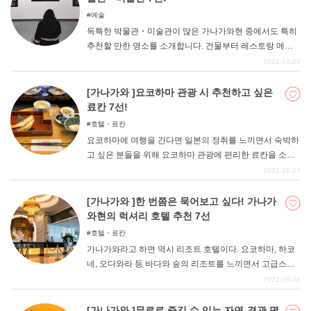
예술
독특한 박물관・미술관이 많은 가나가와현 중에서도 특히
추천할 만한 명소를 소개합니다. 건물부터 레스토랑 메뉴,
세계 최고의 박물관, 수백만 원짜리 찻잔에 마시는 말차까
2021-10-28
지 모두 볼거리가 많은 박물관과 미술관이다. 관광할 때 들
르기 편한 곳부터 방문해 보자.
[가나가와 ]요코하마 관광 시 추천하고 싶은
료칸 7선!
호텔・료칸
요코하마에 여행을 간다면 일본의 정취를 느끼면서 숙박하
고 싶은 분들을 위해 요코하마 관광에 편리한 료칸을 소개
합니다. 세련된 료칸부터 정통 료칸, 역사 깊은 료칸과 요양
2021-10-27
온천까지 소개하니 마음에 드는 료칸에 묵어보세요.
[가나가와 ]한 번쯤은 묵어보고 싶다! 가나가
와현의 럭셔리 호텔 추천 7선
호텔・료칸
가나가와라고 하면 역시 리조트 호텔이다. 요코하마, 하코
네, 오다와라 등 바다와 숲의 리조트를 느끼면서 고급스러
운 숙박을 하고 싶다면 역시 동경하는 고급 호텔. 어차피 묵
2021-10-26
을 거면 좋은 호텔에 묵고 싶다는 욕망을 충족시켜줄 멋진
호텔들을 모아봤다. 마음에 드는 호텔에 묵어보세요.
[가나가와 ]무료로 즐길 수 있는 자연-경관 명