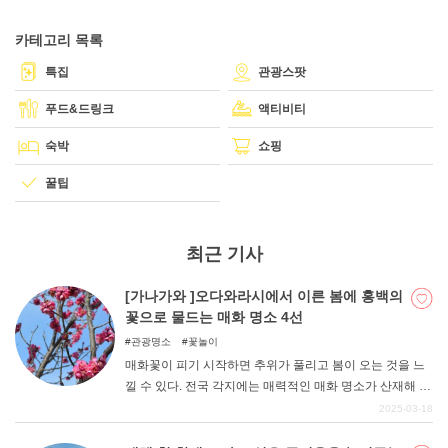
카테고리 목록
DEEPLOG란
특집
관광스팟
개인 정보보호
푸드&드링크
액티비티
문의
숙박
쇼핑
회사개요
꿀팁
여행작가 모집
최근 기사
[가나가와 ]오다와라시에서 이른 봄에 홍백의
꽃으로 물드는 매화 명소 4선
관광명소
꽃놀이
매화꽃이 피기 시작하면 추위가 풀리고 봄이 오는 것을 느
낄 수 있다. 전국 각지에는 매력적인 매화 명소가 산재해 있
다. 가나가와현에도 수많은 매화 명소가 있지만, 그 중에서
2025-03-18
오다와라시의 오다와라 성터 공원, 오다와라 플라워 가든,