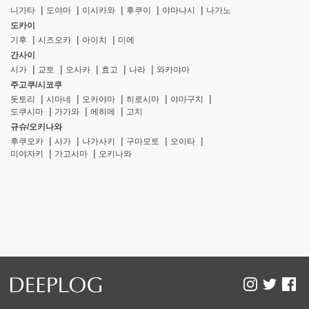
니가타
도야마
이시카와
후쿠이
야마나시
나가노
도카이
기후
시즈오카
아이치
미에
간사이
시가
교토
오사카
효고
나라
와카야마
주고쿠/시코쿠
돗토리
시마네
오카야마
히로시마
야마구치
도쿠시마
가가와
에히메
고치
규슈/오키나와
후쿠오카
사가
나가사키
구마모토
오이타
미야자키
가고시마
오키나와