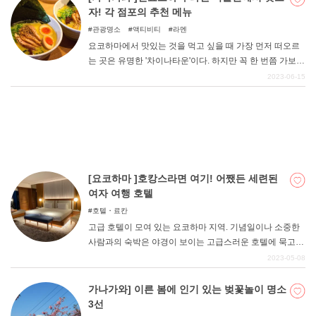
플이 함께 즐길 수 있는 데이트 명소를 소개한다. 비오는 날
자! 각 점포의 추천 메뉴
데이트의 고질병 해소는 물론, 날씨에 휘둘리고 싶지 않은
관광명소
액티비티
라멘
중요한 날의 데이트를 고민하고 있는 분들에게도 추천하는
요코하마에서 맛있는 것을 먹고 싶을 때 가장 먼저 떠오르
글입니다! 꼭 한 번 확인해 보세요.
는 곳은 유명한 '차이나타운'이다. 하지만 꼭 한 번쯤 가보셨
으면 하는 음식 테마파크가 하나 더 있습니다. 바로 "신요코
2023-06-15
하마 라멘 박물관 "이다. '라하쿠'라는 애칭으로 불리는 이
시설의 볼거리, 입점한 매장의 대표 메뉴 등을 자세히 정리
했다.
[요코하마 ]호캉스라면 여기! 어쨌든 세련된
여자 여행 호텔
호텔・료칸
고급 호텔이 모여 있는 요코하마 지역. 기념일이나 소중한
사람과의 숙박은 야경이 보이는 고급스러운 호텔에 묵고
싶지만, 아무렇지 않은 날의 여행이나 조금 사치스러운 숙
2023-05-08
박, 여자 여행에는 조금 부담스러운 호텔도 있다. 이럴 때
딱 맞는, "멋있는 "호텔을 소개합니다. 이 기사는 현실 도피
가나가와] 이른 봄에 인기 있는 벚꽃놀이 명소
를 하고 싶은 사람, 사치를 즐기고 싶은 사람에게 추천하는
3선