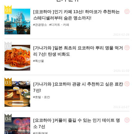
[요코하마 ]인기 카페 13선! 하마코가 추천하는
스테디셀러부터 숨은 명소까지!
관광명소
디저트・카페
2024-02-28
[가나가와 ]일본 최초의 요코하마 뿌리 명물 먹거
리 7선! 탄생 비화도
특산물
2021-11-02
[가나가와 ]요코하마 관광 시 추천하고 싶은 료칸
7선!
호텔・료칸
2021-10-27
[요코하마 ]커플이 즐길 수 있는 인기 데이트 명
소 7선
커플/부부