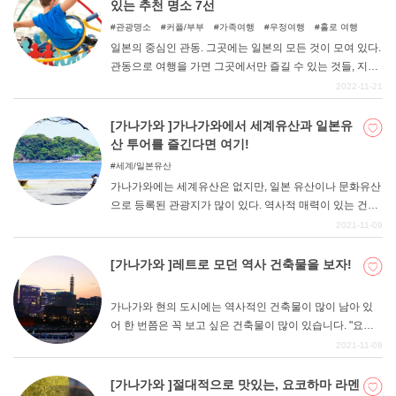
있는 추천 명소 7선
관광명소
커플/부부
가족여행
우정여행
홀로 여행
일본의 중심인 관동. 그곳에는 일본의 모든 것이 모여 있다.
관동으로 여행을 가면 그곳에서만 즐길 수 있는 것들, 지방
에 비해 훨씬 더 높은 수준의 것들, 종류와 수가 많은 것들
2022-11-21
로 넘쳐난다. 하지만 비가 와서 밖에서 즐길 수 없을 것 같
다면 가고 싶었던 곳을 포기하고 일정을 변경해야 할지도
[가나가와 ]가나가와에서 세계유산과 일본유
모른다. 하지만 관동지방에는 여전히 즐길 수 있는 명소가
산 투어를 즐긴다면 여기!
많이 있다. 여기서는 그런 비오는 날에도 즐길 수 있는 명소
세계/일본유산
를 소개한다.
가나가와에는 세계유산은 없지만, 일본 유산이나 문화유산
으로 등록된 관광지가 많이 있다. 역사적 매력이 있는 건축
물 등을 천천히 둘러보며 관광해 보세요. 가나가와현의 역
2021-11-09
사를 접하고 가나가와현의 문화를 느낄 수 있을 것이다.
[가나가와 ]레트로 모던 역사 건축물을 보자!
가나가와 현의 도시에는 역사적인 건축물이 많이 남아 있
어 한 번쯤은 꼭 보고 싶은 건축물이 많이 있습니다. "요코
하마 삼탑 "을 비롯해 무역의 거점이었던 만큼 세계에 통용
2021-11-08
될 수 있는 건물 등도 다수 있으며 실제로 지금도 사용되고
있는 건물도 많다. 내부에 들어가서 견학할 수도 있으니 가
[가나가와 ]절대적으로 맛있는, 요코하마 라멘