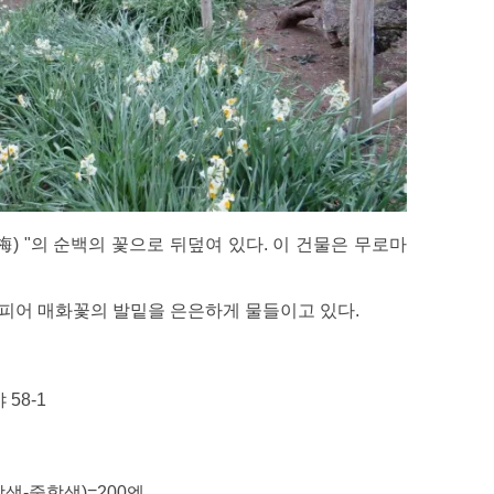
) "의 순백의 꽃으로 뒤덮여 있다. 이 건물은 무로마
피어 매화꽃의 발밑을 은은하게 물들이고 있다.
58-1
생-중학생)=200엔