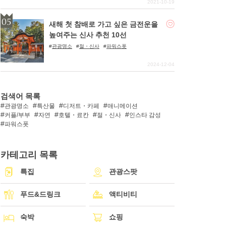
2021-10-19
새해 첫 참배로 가고 싶은 금전운을
높여주는 신사 추천 10선
관광명소
절・신사
파워스폿
2024-12-04
검색어 목록
관광명소
특산물
디저트・카페
애니메이션
커플/부부
자연
호텔・료칸
절・신사
인스타 감성
파워스폿
카테고리 목록
특집
관광스팟
푸드&드링크
액티비티
숙박
쇼핑