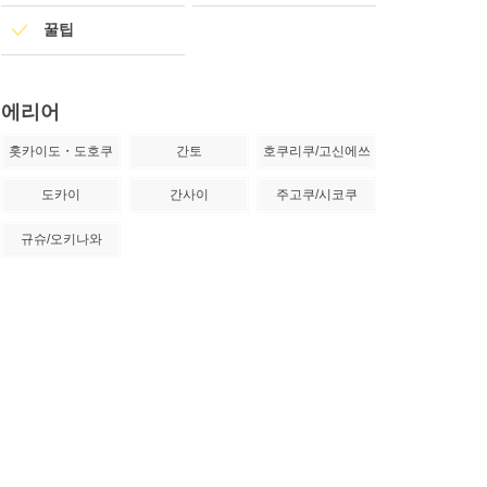
꿀팁
에리어
홋카이도・도호쿠
간토
호쿠리쿠/고신에쓰
도카이
간사이
주고쿠/시코쿠
규슈/오키나와