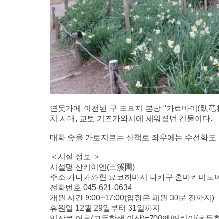
연못가에 이전된 구 도묘지 본당 "가료바이(臥竜梅
치 시대, 교토 기즈가와시에 세워졌던 건물이다.
매화 숲을 가로지르는 산책로 좌우에는 수선화도 
＜시설 정보 ＞
시설명 산케이엔(三溪園)
주소 가나가와현 요코하마시 나카구 혼마키미노야 
전화번호 045-621-0634
개원 시간 9:00~17:00(입장은 폐원 30분 전까지)
휴원일 12월 29일부터 31일까지
입장료 어른(고등학생 이상)=700엔/어린이(초등학