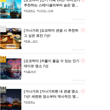
추천하는 스테디셀러부터 숨은 명소
까지!
관광명소
디저트・카페
2024-02-28
[가나가와 ]요코하마 관광 시 추천하
고 싶은 료칸 7선!
호텔・료칸
2021-10-27
[요코하마 ]커플이 즐길 수 있는 인기
데이트 명소 7선
커플/부부
2021-10-29
[가나가와 ]가나가와현 내 관광 명소
7선! 세련된 장소부터 역사적인 명소
까지!
관광명소