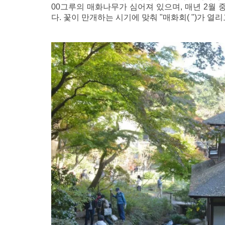
00그루의 매화나무가 심어져 있으며, 매년 2월
다. 꽃이 만개하는 시기에 맞춰 "매화회( ")가 열리