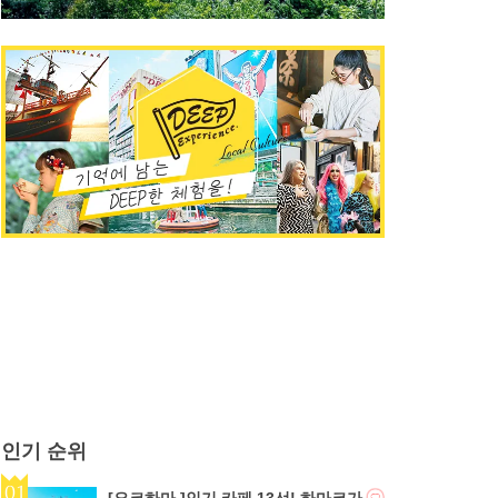
인기 순위
[요코하마 ]인기 카페 13선! 하마코가