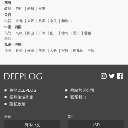
东海
岐阜
静冈
爱知
三重
关西
滋賀
京都
大阪
兵库
奈良
和歌山
中国・四国
鸟取
岛根
冈山
广岛
山口
德岛
香川
愛媛
高知
九州・冲绳
福冈
佐贺
长崎
熊本
大分
宮崎
鹿儿岛
冲绳
关於DEEPLOG
网站营运公司
招募旅游作家
联系我们
隐私政策
语言
货币
简体中文
USD