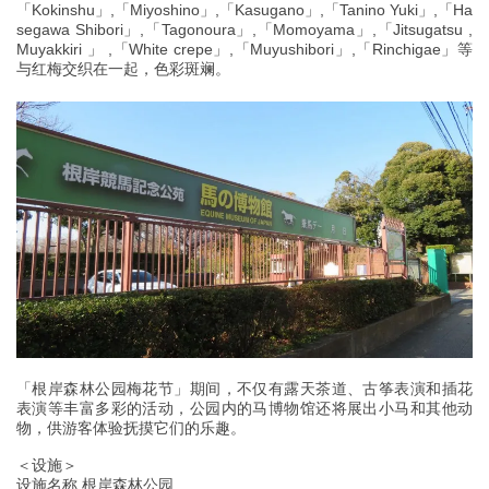
「Kokinshu」,「Miyoshino」,「Kasugano」,「Tanino Yuki」,「Ha
segawa Shibori」,「Tagonoura」,「Momoyama」,「Jitsugatsu ,
Muyakkiri 」 ,「White crepe」,「Muyushibori」,「Rinchigae」等
与红梅交织在一起，色彩斑斓。
「根岸森林公园梅花节」期间，不仅有露天茶道、古筝表演和插花
表演等丰富多彩的活动，公园内的马博物馆还将展出小马和其他动
物，供游客体验抚摸它们的乐趣。
＜设施＞
设施名称 根岸森林公园