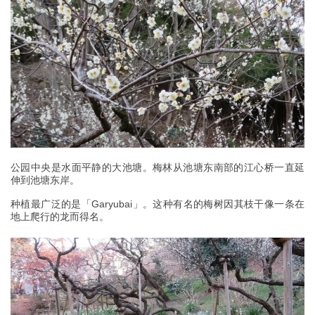
公园中央是水面平静的大池塘。梅林从池塘东南部的江心桥一直延
伸到池塘东岸。
种植最广泛的是「Garyubai」。这种有名的梅树因其枝干像一条在
地上爬行的龙而得名。