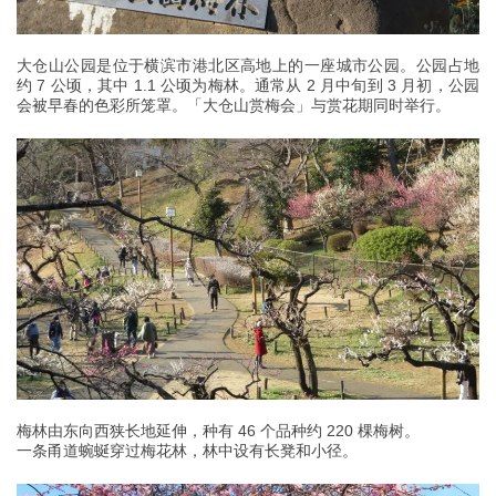
大仓山公园是位于横滨市港北区高地上的一座城市公园。公园占地
约 7 公顷，其中 1.1 公顷为梅林。通常从 2 月中旬到 3 月初，公园
会被早春的色彩所笼罩。「大仓山赏梅会」与赏花期同时举行。
梅林由东向西狭长地延伸，种有 46 个品种约 220 棵梅树。
一条甬道蜿蜒穿过梅花林，林中设有长凳和小径。