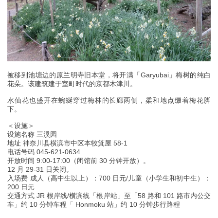
被移到池塘边的原兰明寺旧本堂，将开满「Garyubai」梅树的纯白
花朵。该建筑建于室町时代的京都木津川。
水仙花也盛开在蜿蜒穿过梅林的长廊两侧，柔和地点缀着梅花脚
下。
＜设施＞
设施名称 三溪园
地址 神奈川县横滨市中区本牧箕屋 58-1
电话号码 045-621-0634
开放时间 9:00-17:00（闭馆前 30 分钟开放）。
12 月 29-31 日关闭。
入场费 成人（高中生以上）：700 日元/儿童（小学生和初中生）：
200 日元
交通方式 JR 根岸线/横滨线「根岸站」至「58 路和 101 路市内公交
车」约 10 分钟车程「 Honmoku 站」约 10 分钟步行路程