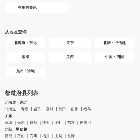
有用的资讯
从地区查询
北海道・东北
关东
北陆・甲信越
东海
关西
中国・四国
九州・冲绳
都道府县列表
北海道・东北
北海道
青森
岩手
宮城
秋田
山形
福岛
关东
茨城
栃木
群马
埼玉
千叶
东京
神奈川
北陆・甲信越
新舄
富山
石川
福井
山梨
长野