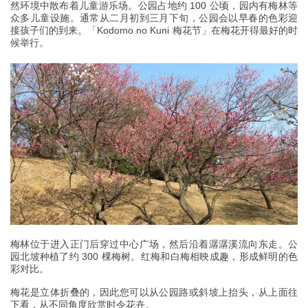
然环境中散布着儿童游乐场。公园占地约 100 公顷，园内有梅林等
众多儿童设施。通常从二月初到三月下旬，公园会以早春的色彩迎
接孩子们的到来。「Kodomo no Kuni 梅花节」在梅花开得最好的时
候举行。
梅林位于进入正门后穿过中心广场，然后沿着潺潺溪流向东走。公
园北坡种植了约 300 棵梅树。红梅和白梅相映成趣，形成鲜明的色
彩对比。
梅花是立体折叠的，因此您可以从公园路或斜坡上抬头，从上面往
下看，从不同角度欣赏时令花卉。