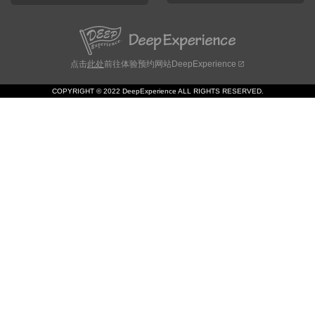
点击
此处
前往体验预约网站DeepExperience
COPYRIGHT © 2022 DeepExperience ALL RIGHTS RESERVED.