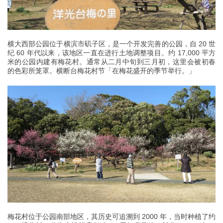
横大西部公园位于横滨市矶子区，是一个开发完善的公园，自 20 世
纪 60 年代以来，该地区一直在进行土地调整项目。约 17,000 平方
米的公园内建有梅花村。通常从二月中旬到三月初，这里会被初春
的色彩所笼罩。横断台梅花村节「在梅花盛开的季节举行。」
梅花村位于公园南部地区，其历史可追溯到 2000 年，当时种植了约