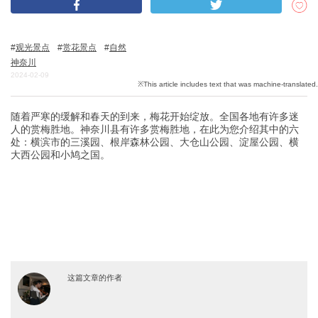
观光景点
赏花景点
自然
关於DEEPLOG
神奈川
隐私政策
2024-02-09
联系我们
随着严寒的缓解和春天的到来，梅花开始绽放。全国各地有许多迷
网站营运公司
人的赏梅胜地。神奈川县有许多赏梅胜地，在此为您介绍其中的六
招募旅游作家
处：横滨市的三溪园、根岸森林公园、大仓山公园、淀屋公园、横
大西公园和小鸠之国。
这篇文章的作者