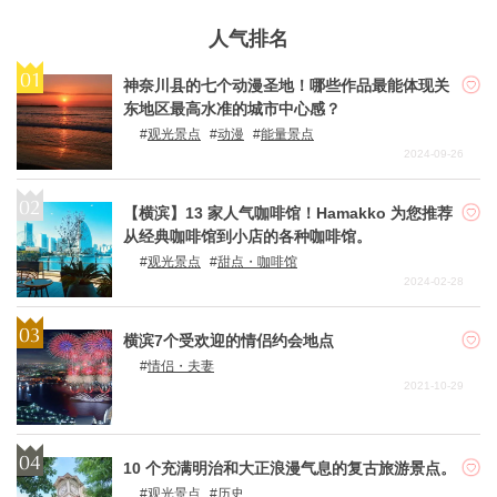
人气排名
神奈川县的七个动漫圣地！哪些作品最能体现关
东地区最高水准的城市中心感？
观光景点
动漫
能量景点
2024-09-26
【横滨】13 家人气咖啡馆！Hamakko 为您推荐
从经典咖啡馆到小店的各种咖啡馆。
观光景点
甜点・咖啡馆
2024-02-28
横滨7个受欢迎的情侣约会地点
情侣・夫妻
2021-10-29
10 个充满明治和大正浪漫气息的复古旅游景点。
观光景点
历史